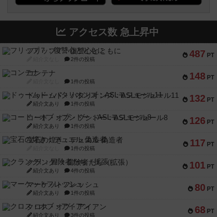
アクセス数 急上昇中
フリップ７：復讐心とともに
487
PT
紹介文なし
2件の投稿
コンテナ
148
PT
紹介文なし
1件の投稿
ドゥームド・バタリオンズ：ASLモジュール11
132
PT
紹介文あり
1件の投稿
コード・オブ・ブシドー：ASLモジュール8
126
PT
紹介文あり
1件の投稿
宝石の煌き：デュエル 偽造者
117
PT
紹介文なし
1件の投稿
クランク! ：冒険者たち（拡張）
101
PT
紹介文あり
4件の投稿
マーケットフレッシュ
80
PT
紹介文あり
1件の投稿
クロス・オブ・アイアン
68
PT
紹介文あり
3件の投稿