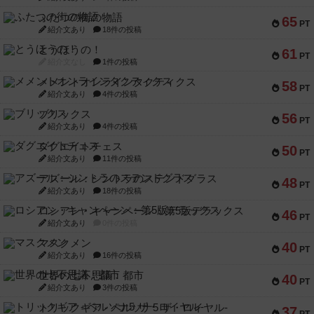
ふたつの街の物語
65
PT
紹介文あり
18件の投稿
とうほうの！
61
PT
紹介文なし
1件の投稿
メメントオンラインタクティクス
58
PT
紹介文あり
4件の投稿
ブリックス
56
PT
紹介文あり
4件の投稿
ダグエイトチェス
50
PT
紹介文あり
11件の投稿
アズール：シントラのステンドグラス
48
PT
紹介文あり
18件の投稿
ロシアン・キャンペーン：第5版デラックス
46
PT
紹介文あり
0件の投稿
マスクメン
40
PT
紹介文あり
16件の投稿
世界の七不思議：都市
40
PT
紹介文あり
3件の投稿
トリックギア - ペルソナ5 ザ・ロイヤル-
37