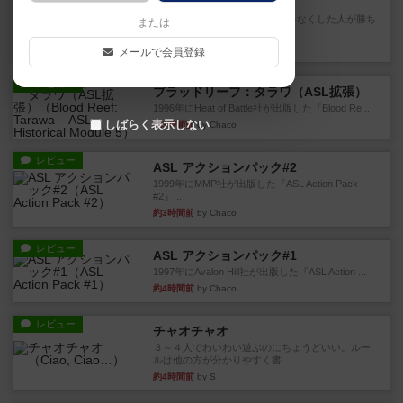
ラミィキューブ
数字の牌を出して1番早く手札をなくした人が勝ち
または
というシンプルだけど非常...
約2時間前
by ジョジョ
メールで会員登録
レビュー
ブラッドリーフ：タラワ（ASL拡張）
1996年にHeat of Battle社が出版した『Blood Re...
しばらく表示しない
約3時間前
by Chaco
レビュー
ASL アクションパック#2
1999年にMMP社が出版した『ASL Action Pack
#2』...
約3時間前
by Chaco
レビュー
ASL アクションパック#1
1997年にAvalon Hill社が出版した『ASL Action ...
約4時間前
by Chaco
レビュー
チャオチャオ
３～４人でわいわい遊ぶのにちょうどいい。ルー
ルは他の方が分かりやすく書...
約4時間前
by S