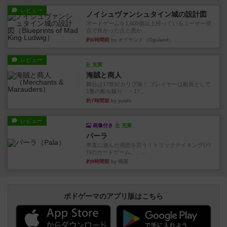
レビュー
ノイシュヴァンシュタイン城の設計図
ボードゲームを1,000個以上持っているユーザー視
点で良かった点と悪か...
約6時間前
by オグランド（Oguland）
レビュー
充実
海賊と商人
舞台は17世紀カリブ海！ プレイヤーは船長として
1隻の船を駆り・・17...
約7時間前
by yuishi
レビュー
画像付き
充実
パーラ
率直に遊んだ感想を言う！トリックテイキング(ﾄﾘ
ﾃ)のカードゲーム。 ...
約9時間前
by 鳴屋
ボドゲーマのアプリ版はこちら