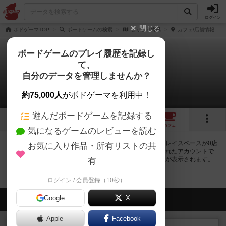
ログイン
閉じる
ボドゲーマTOP
ボードゲームの検索
しりとり将棋
カフェ/店舗情報
ボードゲームのプレイ履歴を記録し
て、
しりとり将棋
自分のデータを管理しませんか？
0店のカフェ/スペースが提供中
約75,000人
がボドゲーマを利用中！
遊んだボードゲームを記録する
1
トップ
画像
動画
レビュー
カフェ
気になるゲームのレビューを読む
しりとり将棋で遊ぶことができるボードゲームカフェ・プレイスペースが0店
お気に入り作品・所有リストの共
登録されています。公開プロフィールの都道府県が設定されたアカウントで
ログインすると、同じ都道府県内の店舗に絞り込むボタンが表示されます。
有
ログイン / 会員登録（10秒）
Google
会員の新しい投稿
X
Apple
Facebook
レビュー