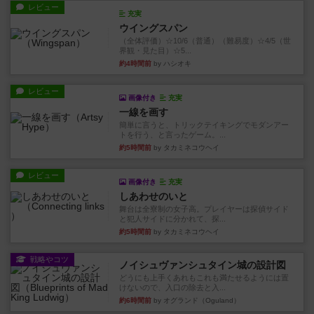
レビュー
充実
ウイングスパン
（全体評価）☆10/6（普通）（難易度）☆4/5（世
界観・見た目）☆5...
約4時間前
by ハシオキ
レビュー
画像付き
充実
一線を画す
簡単に言うと、トリックテイキングでモダンアー
トを行う、と言ったゲーム。...
約5時間前
by タカミネコウヘイ
レビュー
画像付き
充実
しあわせのいと
舞台は全寮制の女子高。プレイヤーは探偵サイド
と犯人サイドに分かれて、探...
約5時間前
by タカミネコウヘイ
戦略やコツ
ノイシュヴァンシュタイン城の設計図
どうにも上手くあれもこれも満たせるようには置
けないので、入口の除去と入...
約6時間前
by オグランド（Oguland）