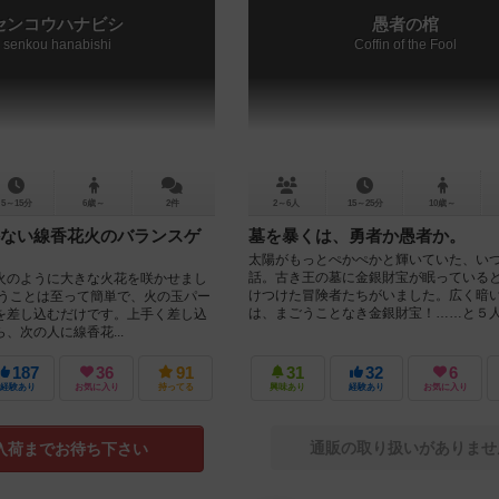
センコウハナビシ
愚者の棺
senkou hanabishi
Coffin of the Fool
5～15分
6歳～
2件
2～6人
15～25分
10歳～
ない線香花火のバランスゲ
墓を暴くは、勇者か愚者か。
太陽がもっとぺかぺかと輝いていた、い
話。古き王の墓に金銀財宝が眠っている
火のように大きな火花を咲かせまし
けつけた冒険者たちがいました。広く暗
行うことは至って簡単で、火の玉パー
は、まごうことなき金銀財宝！……と５人.
を差し込むだけです。上手く差し込
、次の人に線香花...
187
36
91
31
32
6
経験あり
お気に入り
持ってる
興味あり
経験あり
お気に入り
通販の取り扱いがありませ
入荷までお待ち下さい