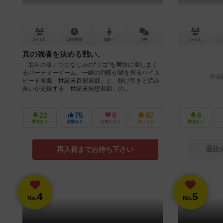
2～7人
10分前後
8歳～
3件
3～6人
真の強者を決める戦い。
「北斗の拳」でおなじみの“ザコ”を爽快に倒しまく
るパーティーゲーム。一瞬の判断が鍵を握るハイス
作品
ピード勝負「世紀末百裂遊戯」と、駆け引きと読み
合いが交錯する「世紀末無想遊戯」の...
22
75
9
87
9
興味あり
経験あり
お気に入り
持ってる
興味あり
通販
再入荷までお待ち下さい
4
5
No.
No.