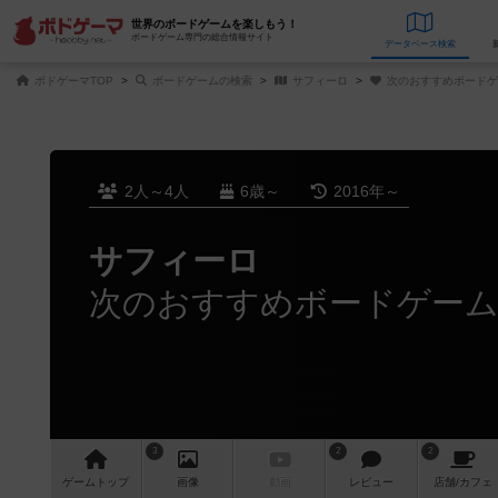
世界のボードゲームを楽しもう！
ボードゲーム専門の総合情報サイト
データベース
検
ボドゲーマTOP
ボードゲームの検索
サフィーロ
次のおすすめボードゲ
2人～4人
6歳～
2016年～
サフィーロ
次のおすすめボードゲー
3
2
2
ゲーム
トップ
画像
動画
レビュー
店舗/
カフェ