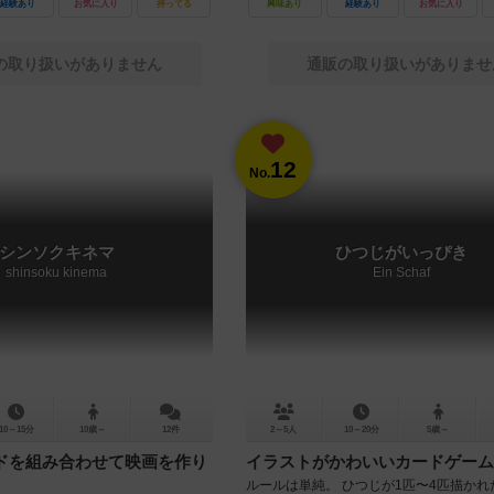
経験あり
お気に入り
持ってる
興味あり
経験あり
お気に入り
の取り扱いがありません
通販の取り扱いがありませ
12
No.
シンソクキネマ
ひつじがいっぴき
shinsoku kinema
Ein Schaf
10～15分
10歳～
12件
2～5人
10～20分
5歳～
ドを組み合わせて映画を作り
イラストがかわいいカードゲーム
ルールは単純。 ひつじが1匹〜4匹描かれ