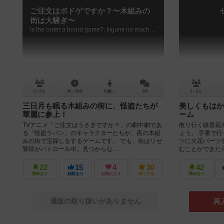
ご注文はボドゲですか？〜木組みの
街は大騒ぎ〜
Is the order a board game?: kigumi no machi ha osawagi
2～6人
30～60分
10歳～
2件
2～6人
三日月も眠る木組みの街に、怪盗たちが
美しくもはか
華麗に参上！
ーム
TVアニメ「ご注文はうさぎですか？」の劇中劇であ
散り行く線香花
る「怪盗ラパン」のキャラクターたちが、夜の木組
ょう。 手番で
みの街で宝探しをするゲームです。 でも、街はリゼ
ツに火花パーツ
警部がパトロール中。見つからな...
むことができたら
22
15
4
30
42
興味あり
経験あり
お気に入り
持ってる
興味あり
通販の取り扱いがありません
再