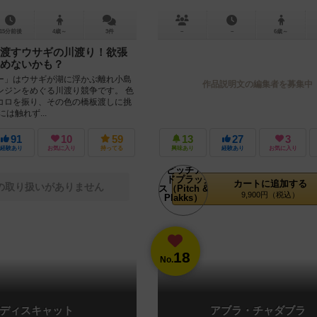
15分前後
4歳～
3件
－
－
6歳～
渡すウサギの川渡り！欲張
めないかも？
ー」はウサギが湖に浮かぶ離れ小島
作品説明文の編集者を募集中
ンジンをめぐる川渡り競争です。 色
コロを振り、その色の橋板渡しに挑
は触れず...
91
10
59
13
27
3
経験あり
お気に入り
持ってる
興味あり
経験あり
お気に入り
カートに追加する
の取り扱いがありません
9,900円（税込）
18
No.
ディスキャット
アブラ・チャダブラ