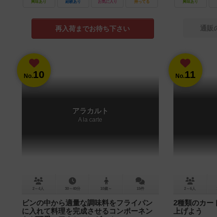
興味あり
経験あり
お気に入り
持ってる
興味あり
通販
再入荷までお待ち下さい
10
11
No.
No.
アラカルト
A la carte
2～4人
30～40分
10歳～
15件
2～6人
ビンの中から適量な調味料をフライパン
2種類のカー
に入れて料理を完成させるコンポーネン
上げよう