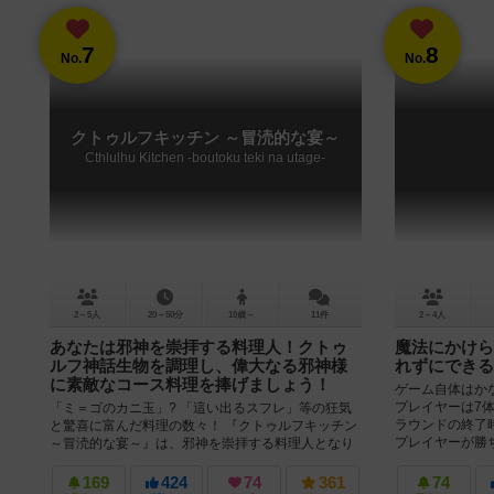
7
8
No.
No.
クトゥルフキッチン ～冒涜的な宴～
Cthlulhu Kitchen -boutoku teki na utage-
2～5人
20～50分
10歳～
11件
2～4人
あなたは邪神を崇拝する料理人！クトゥ
魔法にかけら
ルフ神話生物を調理し、偉大なる邪神様
れずにできる
に素敵なコース料理を捧げましょう！
ゲーム自体はか
プレイヤーは7
「ミ＝ゴのカニ玉」? 「這い出るスフレ」等の狂気
ラウンドの終了
と驚喜に富んだ料理の数々！ 『クトゥルフキッチン
プレイヤーが勝ちま
～冒涜的な宴～』は、邪神を崇拝する料理人となり
クトゥルフ神話生物を調理し、...
169
424
74
361
74