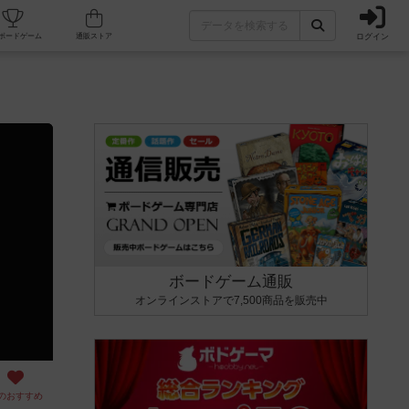
ログイン
カフェ/店舗
人気ボードゲーム
通販ストア
ボードゲーム通販
オンラインストアで7,500商品を販売中
のおすすめ