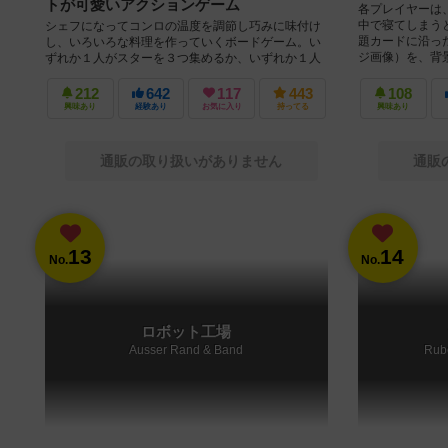
トが可愛いアクションゲーム
各プレイヤーは
中で寝てしまう
シェフになってコンロの温度を調節し巧みに味付け
題カードに沿っ
し、いろいろな料理を作っていくボードゲーム。い
ジ画像）を、背景
ずれか１人がスターを３つ集めるか、いずれか１人
が５種類の料理を完成させるか、新しい...
212
642
117
443
108
興味あり
経験あり
お気に入り
持ってる
興味あり
通販の取り扱いがありません
通販
13
14
No.
No.
ロボット工場
Ausser Rand & Band
Rube