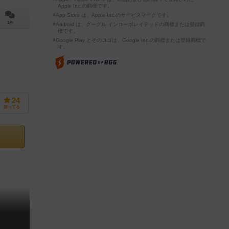
Apple Inc.の商標です。
※App Store は、Apple Inc.のサービスマークです。
1件
※Android は、グーグル インコーポレイテッドの商標または登録商
標です。
※Google Play とそのロゴは、Google Inc.の商標または登録商標で
す。
24
持ってる