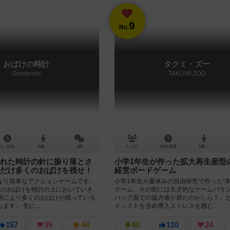
9
No.
おばけの時計
タクミ・ズー
Geisteruhr
TAKUMI ZOO
5～15分
5歳～
4件
1～4人
30分前後
8歳～
れた時計の針に振り落とさ
小学1年生が作った拡大再生産型
だけ多くのおばけを残せ！
経営ボードゲーム
なり簡単なアクションゲームです。
小学1年生が夏休みの自由研究で作った“本
体のおばけを時計の上においていき、
ゲーム。その割には天才的なゲームバラ
時により多くのおばけが残っている
バッグ面での協力者が居たのかしら？」
す。 先に...
インストを含め導入ストレスを感じ...
157
35
44
60
110
24