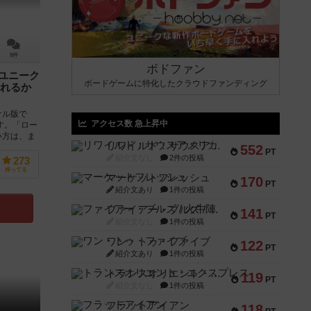
8件
ボドファン
のユニーク
ボードゲームに特化したクラウドファンディング
れるか
ナル版で
アクセス数 急上昇中
す。「ロー
い方は、ま
リワイルド：サウスアメリカ
552
PT
紹介文なし
2件の投稿
273
持ってる
マーケットフレッシュ
170
PT
紹介文あり
1件の投稿
ファイアー・ブルズ / 火牛陣
141
PT
紹介文なし
1件の投稿
ワン・トゥ・ファイブ
122
PT
紹介文あり
1件の投稿
トランスオリエント・エクスプレス
119
PT
紹介文なし
1件の投稿
フラットアイアン
118