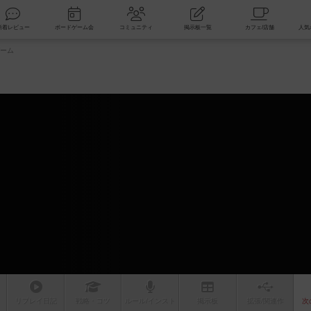
索
新着レビュー
ボードゲーム会
コミュニティ
掲示板一覧
ーム
ム
リプレイ
日記
戦略
・コツ
ルール
/インスト
掲示板
拡張/関連
作
次