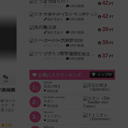
とうほうの！
42
PT
紹介文なし
1件の投稿
スターマイン・ラミー ポケット
42
PT
紹介文あり
2件の投稿
海兵隊
39
PT
紹介文あり
1件の投稿
スーパーストア3000
39
PT
紹介文なし
1件の投稿
フリップ７：復讐心とともに
37
PT
紹介文なし
2件の投稿
お気に入りランキング
トップ50
12件
Splendor
1
宝石の煌き
位
の動物園
4042名
Die Siedler von Catan
2
格”ボード
カタン
位
ンスで「デ
3618名
と思うほど
Dominion
3
ドミニオン
位
2530名
122
Battle Line