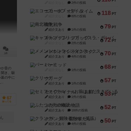
PT
紹介文なし
2件の投稿
エコーズ・オブ・タイム
118
PT
紹介文なし
8件の投稿
南北戦争
79
PT
紹介文あり
1件の投稿
キャプテン・フリップ：イスラ・ボンバ
72
PT
紹介文なし
2件の投稿
メメントオンラインタクティクス
70
PT
1件
紹介文あり
4件の投稿
パーミッド
68
PT
つか昔の
紹介文なし
1件の投稿
と聞き、駆
い墓の中に
クリーグ
57
PT
..
紹介文あり
1件の投稿
セミファイナル ～お前はまだ生きている～
53
PT
紹介文あり
1件の投稿
67
持ってる
ふたつの街の物語
52
PT
紹介文あり
18件の投稿
ん
クランク! ：冒険者たち（拡張）
50
PT
紹介文あり
4件の投稿