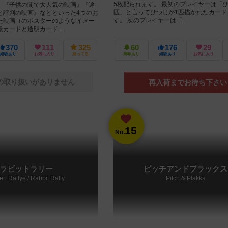
5枚配られます。 最初のプレイヤーは「ひ
、『子供の間で大人気の映画』『途
匹」と言ってひつじが1匹描かれたカード
と評判の映画』などといった4つのお
す。 次のプレイヤーは「...
た映画（のポスターのようなイメー
カードと透明カード...
370
111
325
60
176
29
経験あり
お気に入り
持ってる
興味あり
経験あり
お気に入り
の取り扱いがありません
再入荷までお待ち下さい
15
No.
ラビットラリー
ピッチアンドプラックス
n Rallye / Rabbit Rally
Pitch & Plakks