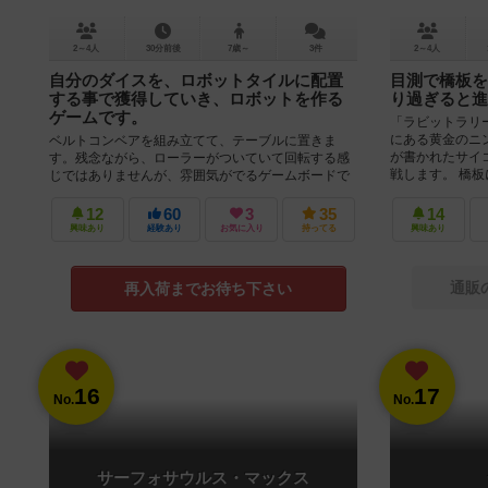
2～4人
30分前後
7歳～
3件
2～4人
自分のダイスを、ロボットタイルに配置
目測で橋板を
する事で獲得していき、ロボットを作る
り過ぎると進
ゲームです。
「ラビットラリ
にある黄金のニ
ベルトコンベアを組み立てて、テーブルに置きま
が書かれたサイ
す。残念ながら、ローラーがついていて回転する感
戦します。 橋板に
じではありませんが、雰囲気がでるゲームボードで
す。 この上に、よくシャッフルし...
12
60
3
35
14
興味あり
経験あり
お気に入り
持ってる
興味あり
通販
再入荷までお待ち下さい
16
17
No.
No.
サーフォサウルス・マックス