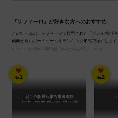
『サフィーロ』が好きな方へのおすすめ
このゲームのトップページで投票された「プレイ感の評
傾向が近いボードゲームをランキング形式で紹介します
※リストには一定の投票数がある作品のみを表示しています
1
2
No.
No.
北斗の拳 世紀末断末魔遊戯
Hokutonoken seikimatudanmatumauugi