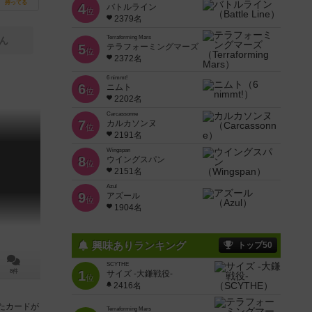
持ってる
4
バトルライン
位
2379名
Terraforming Mars
ん
5
テラフォーミングマーズ
位
2372名
6 nimmt!
6
ニムト
位
2202名
Carcassonne
7
カルカソンヌ
位
2191名
Wingspan
8
ウイングスパン
位
2151名
Azul
9
アズール
位
1904名
興味ありランキング
トップ50
SCYTHE
8件
1
サイズ -大鎌戦役-
位
2416名
たカードが
Terraforming Mars