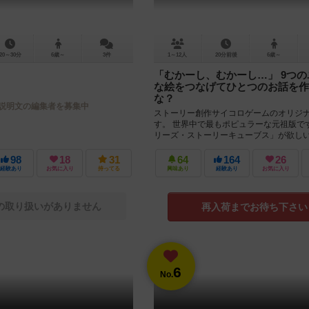
20～30分
6歳～
3件
1～12人
20分前後
6歳～
「むかーし、むかーし…」 9つ
な絵をつなげてひとつのお話を作
な？
説明文の編集者を募集中
ストーリー創作サイコロゲームのオリジ
す。 世界中で最もポピュラーな元祖版で
リーズ・ストーリーキューブス」が欲し
ずこれを持っておくと良いかなと...
98
18
31
64
164
26
経験あり
お気に入り
持ってる
興味あり
経験あり
お気に入り
の取り扱いがありません
再入荷までお待ち下さい
6
No.