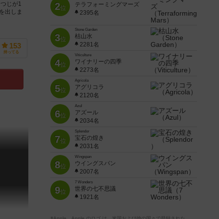
つじが1
2
テラフォーミングマーズ
位
を出しま
2395名
Stone Garden
3
枯山水
位
2281名
153
持ってる
Viticulture
4
ワイナリーの四季
位
2273名
Agricola
5
アグリコラ
位
2120名
Azul
6
アズール
位
2034名
Splendor
7
宝石の煌き
位
2031名
Wingspan
8
ウイングスパン
位
2007名
7 Wonders
9
世界の七不思議
位
1921名
※Apple、Apple のロゴ は、米国および他の国々で登録された