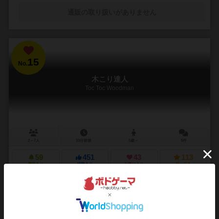
通販の取り扱いがありません
15
No.
木こり達人
Toc Toc Woodman
2～7人
10分前後
5歳～
5件
59
451
43
113
興味あり
経験あり
お気に入り
持ってる
通販の取り扱いがありません