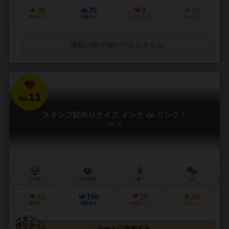
36
75
9
58
興味あり
経験あり
お気に入り
持ってる
通販の取り扱いがありません
13
No.
スタンプ絵作りクイズ インク de リンク！
Ink It!
2～8人
20分前後
7歳～
1件
41
150
26
94
興味あり
経験あり
お気に入り
持ってる
カートに追加する