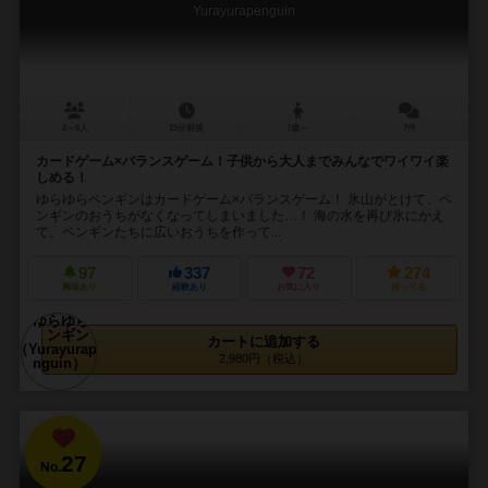
Yurayurapenguin
2～6人
15分前後
7歳～
7件
カードゲーム×バランスゲーム！子供から大人までみんなでワイワイ楽
しめる！
ゆらゆらペンギンはカードゲーム×バランスゲーム！ 氷山がとけて、ペ
ンギンのおうちがなくなってしまいました…！ 海の水を再び氷にかえ
て、ペンギンたちに広いおうちを作って...
97
337
72
274
興味あり
経験あり
お気に入り
持ってる
カートに追加する
2,980円（税込）
27
No.