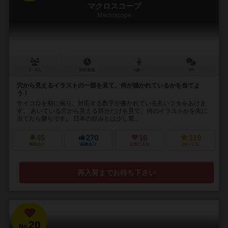
マクロスコープ
Macroscope
2～6人
30分前後
6歳～
9件
穴から見えるイラストの一部を見て、何が描かれているかを当てよ
う！
サイコロを順に振り、対応する数字が書かれている丸いフタをあけま
す。 あいている穴から見える部分だけを見て、何のイラストかを先に
当てたら勝ちです。 日本の好みとは少し変...
45
270
16
119
興味あり
経験あり
お気に入り
持ってる
再入荷までお待ち下さい
20
No.