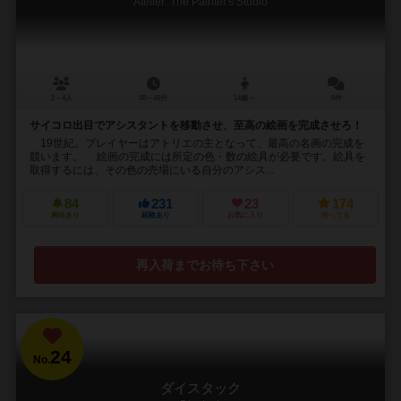
Atelier: The Painter's Studio
2～4人
30～45分
14歳～
6件
サイコロ出目でアシスタントを移動させ、至高の絵画を完成させろ！
19世紀。プレイヤーはアトリエの主となって、最高の名画の完成を
競います。 絵画の完成には所定の色・数の絵具が必要です。絵具を
取得するには、その色の売場にいる自分のアシス...
84
231
23
174
興味あり
経験あり
お気に入り
持ってる
再入荷までお待ち下さい
24
No.
ダイスタック