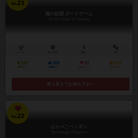
21
No.
種の起源 ボードゲーム
On the Origin of Species
2～4人
45～80分
9歳～
6件
107
168
19
197
興味あり
経験あり
お気に入り
持ってる
再入荷までお待ち下さい
22
No.
はらぺこペンギン
The Hangry Penguins