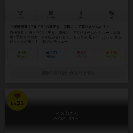
3～6人
5～20分
12歳～
5件
～愛憎渦巻く“昼ドラ”の世界を、川柳にして遊びませんか？～
愛憎渦巻く“昼ドラ”の世界を、川柳にして遊びませんか？ ルールは簡
単♪ 手持ちの句カードを組み合わせて、もっとも”昼ドラ”っぽい川柳を
作った人が勝ち！ 川柳のシチュエー...
65
271
43
108
興味あり
経験あり
お気に入り
持ってる
通販の取り扱いがありません
31
No.
イス山さん
WACKEL STUHL