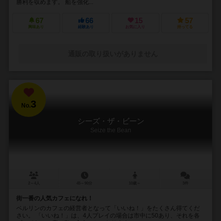
勝利を収めます。 船を強化...
67
66
15
57
興味あり
経験あり
お気に入り
持ってる
通販の取り扱いがありません
3
No.
シーズ・ザ・ビーン
Seize the Bean
2～4人
45～90分
10歳～
3件
街一番の人気カフェになれ！
ベルリンのカフェの経営者となって「いいね！」をたくさん得てくだ
さい。 「いいね！」は、4人プレイの場合は市中に50あり、それを各