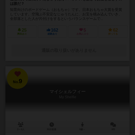
は誰だ？
知育向けのボードゲーム（おもちゃ）です。日本おもちゃ大賞を受賞
しています。空飛ぶ不安定なじゅうたんに、お宝を積み込んでいき、
全部落とした人が片付けをするというバランスゲームで...
25
162
5
62
興味あり
経験あり
お気に入り
持ってる
通販の取り扱いがありません
9
No.
マイシェルフィー
My Shelfie
2～4人
30分前後
8歳～
8件