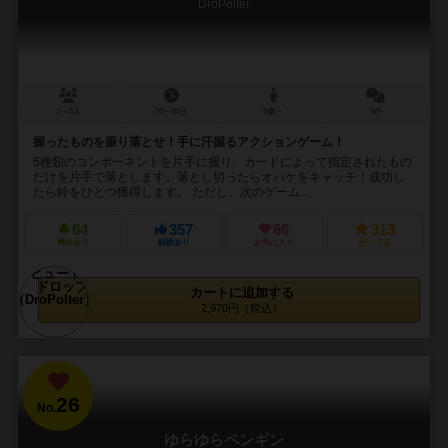
DroPolter
2～5人
20～30分
6歳～
5件
握ったものを振り落とせ！手に汗握るアクションゲーム！
5種類のコンポーネントを片手に握り、カードによって指定されたもの
だけを片手で落とします。落とし切ったらオバケをキャッチ！成功し
たら鈴をひとつ獲得します。 ただし、次のゲーム...
64
357
66
313
興味あり
経験あり
お気に入り
持ってる
カートに追加する
2,970円（税込）
26
No.
ゆらゆらペンギン