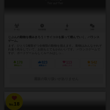
Tier auf Tier
2～4人
15分前後
4歳～
10件
じぶんの動物を積みきろう！サイコロを振って積んでいく、バランス
ゲーム。
まず、ひとり1種類ずつ全種類の動物を揃えます。 動物はみんなそれぞ
れ違う色をしていて、お顔もとてもかわいいです。 バランスゲームで
すが、ボードゲームらしくルールはしっ...
178
823
113
542
興味あり
経験あり
お気に入り
持ってる
通販の取り扱いがありません
18
No.