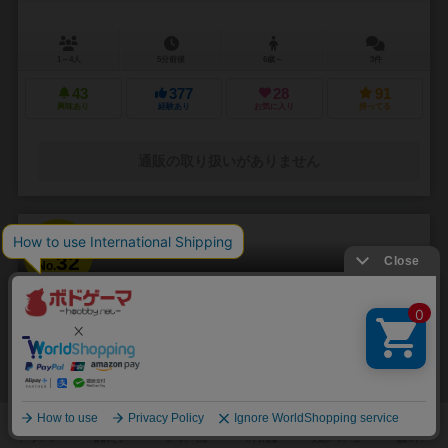
1～4人
5分前後
6歳～
3件
43
377
28
91
興味あり
経験あり
お気に入り
持ってる
通販の取り扱いがありません
32
No.
デパートビルダー
Department Store Builder
2～4人
15～30分
10歳～
3件