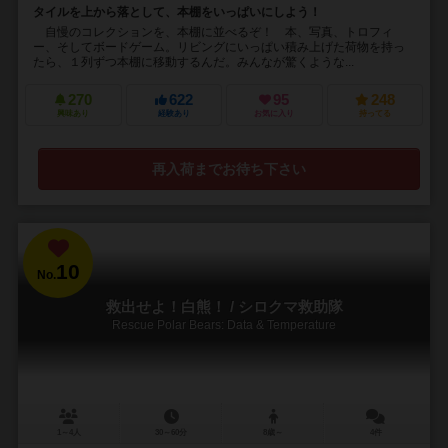
タイルを上から落として、本棚をいっぱいにしよう！
自慢のコレクションを、本棚に並べるぞ！ 本、写真、トロフィ
ー、そしてボードゲーム。リビングにいっぱい積み上げた荷物を持っ
たら、１列ずつ本棚に移動するんだ。みんなが驚くような...
270
622
95
248
興味あり
経験あり
お気に入り
持ってる
再入荷までお待ち下さい
10
No.
救出せよ！白熊！ / シロクマ救助隊
Rescue Polar Bears: Data & Temperature
1～4人
30～60分
8歳～
4件