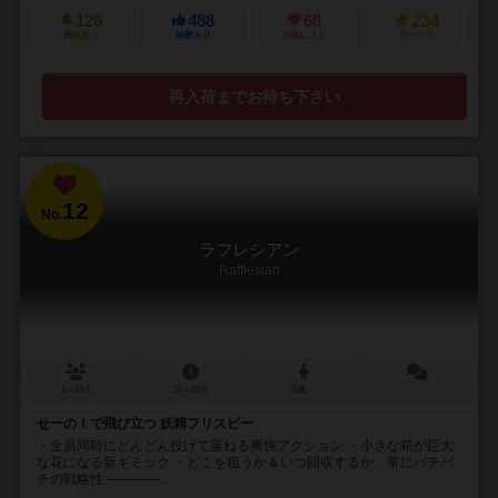
126
488
68
234
興味あり
経験あり
お気に入り
持ってる
再入荷までお待ち下さい
12
No.
ラフレシアン
Rafflesian
2～10人
15～25分
8歳～
－
せーの！で飛び立つ 妖精フリスビー
・全員同時にどんどん投げて重ねる爽快アクション ・小さな箱が巨大
な花になる新ギミック ・どこを狙うか＆いつ回収するか、常にバチバ
チの戦略性 ------------...