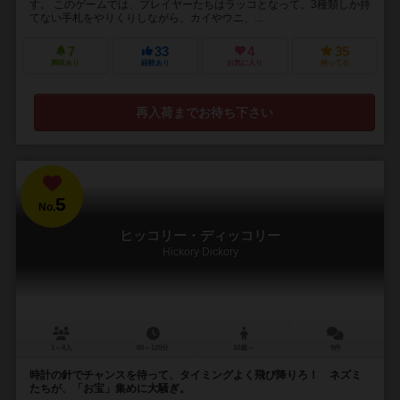
す。 このゲームでは、プレイヤーたちはラッコとなって、3種類しか持
てない手札をやりくりしながら、カイやウニ、...
7
33
4
35
興味あり
経験あり
お気に入り
持ってる
再入荷までお待ち下さい
5
No.
ヒッコリー・ディッコリー
Hickory Dickory
1～4人
60～120分
10歳～
9件
時計の針でチャンスを待って、タイミングよく飛び降りろ！ ネズミ
たちが、「お宝」集めに大騒ぎ。