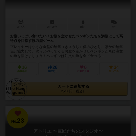
2～4人
15～25分
6歳～
6件
お腹いっぱい食べたい！お腹を空かせたペンギンたちを満腹にして高
得点を目指す協力型ゲーム
プレイヤーは小さな食堂の給餌（きゅうじ）係のひとり。ほかの給餌
係と協力して、次々とやってくるお腹を空かせたペンギンたちに注文
の魚を届けましょう！ペンギンは注文の魚を全て食べる...
16
26
6
34
興味あり
経験あり
お気に入り
持ってる
カートに追加する
2,200円（税込）
23
No.
アトリエ 〜巨匠たちのスタジオ〜