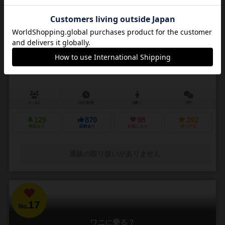
16
No.
ベルズ
Bellz!
2～4人
15分前後
6歳～
8件
129
870
98
392
興味あり
経験あり
お気に入り
持ってる
通販の取り扱いがありません
17
No.
ワニに乗る？