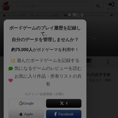
ログイン
閉じる
ボドゲーマTOP
ボードゲームの検索
サクラダリセットカードゲーム
次
ボードゲームのプレイ履歴を記録し
て、
サクラダリセットカードゲーム
自分のデータを管理しませんか？
次のおすすめボードゲーム
約75,000人
がボドゲーマを利用中！
遊んだボードゲームを記録する
4
3
15
トップ
画像
動画
レビュー
カフェ
気になるゲームのレビューを読む
『サクラダリセットカードゲーム』が好きな方へのおすすめ
お気に入り作品・所有リストの共
このゲームのトップページで投票された「プレイ感の評価」をもとに、傾向
有
が近いボードゲームをランキング形式で紹介します。
※リストには一定の投票数がある作品のみを表示しています
ログイン / 会員登録（10秒）
Google
X
Apple
Facebook