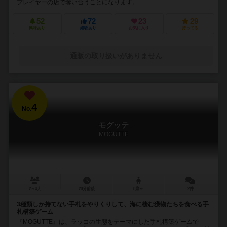
プレイヤーの店で奪い合うことになります。...
52
72
23
29
興味あり
経験あり
お気に入り
持ってる
通販の取り扱いがありません
4
No.
モグッテ
MOGUTTE
2～4人
20分前後
8歳～
2件
3種類しか持てない手札をやりくりして、海に棲む獲物たちを食べる手
札構築ゲーム
『MOGUTTE』は、ラッコの生態をテーマにした手札構築ゲームで