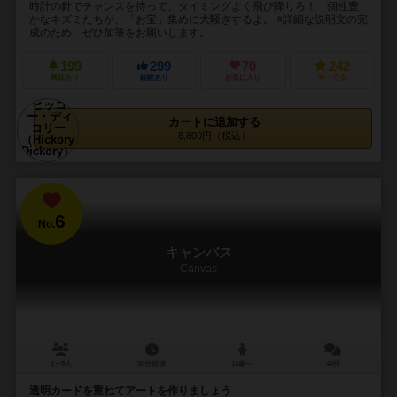
時計の針でチャンスを待って、タイミングよく飛び降りろ！ 個性豊
かなネズミたちが、「お宝」集めに大騒ぎするよ。 ※詳細な説明文の完
成のため、ぜひ加筆をお願いします。
199
299
70
242
興味あり
経験あり
お気に入り
持ってる
カートに追加する
8,800円（税込）
6
No.
キャンバス
Canvas
1～5人
30分前後
14歳～
44件
透明カードを重ねてアートを作りましょう