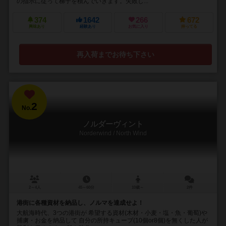
の指示に従って梯子を積んでいきます。失敗し...
374
1642
266
672
興味あり
経験あり
お気に入り
持ってる
再入荷までお待ち下さい
2
No.
ノルダーヴィント
Norderwind / North Wind
2～4人
45～60分
10歳～
2件
港街に各種資材を納品し、ノルマを達成せよ！
大航海時代、3つの港街が 希望する資材(木材・小麦・塩・魚・葡萄)や
捕虜・お金を納品して 自分の所持キューブ(10個or8個)を無くした人が