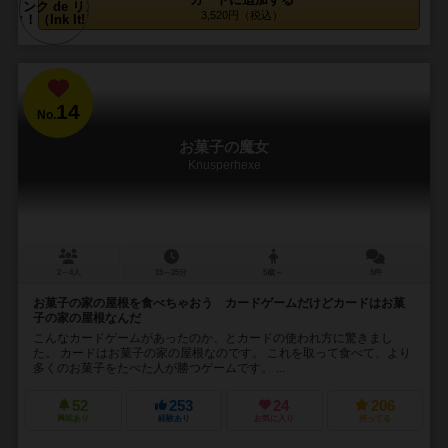
3,520円（税込）
14
No.
お菓子の魔女
Knusperhexe
2～4人
15～25分
5歳～
5件
お菓子の家の屋根を食べちゃおう カードゲームだけどカードはお菓
子の家の屋根なんだ
こんなカードゲームがあったのか、とカードの使われ方に驚きまし
た。 カードはお菓子の家の屋根なのです。 これを取って食べて、より
多くのお菓子をたべた人が勝つゲームです。 ...
52
253
24
206
興味あり
経験あり
お気に入り
持ってる