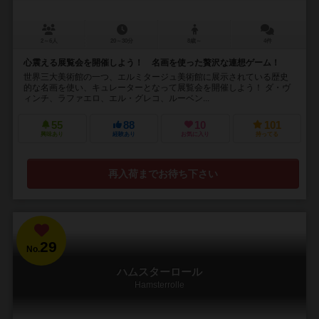
2～6人
20～30分
8歳～
4件
心震える展覧会を開催しよう！ 名画を使った贅沢な連想ゲーム！
世界三大美術館の一つ、エルミタージュ美術館に展示されている歴史
的な名画を使い、キュレーターとなって展覧会を開催しよう！ ダ・ヴ
ィンチ、ラファエロ、エル・グレコ、ルーベン...
55
88
10
101
興味あり
経験あり
お気に入り
持ってる
再入荷までお待ち下さい
29
No.
ハムスターロール
Hamsterrolle