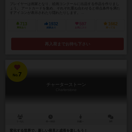
プレイヤーは画家となり、絵画コンクールに出品する作品を作りまし
ょう。 アートカードを集め、それぞれ重ね合わせると得点条件を満た
すアイコンが表示されたり隠れたりします。 ...
713
1932
597
1662
興味あり
経験あり
お気に入り
持ってる
再入荷までお待ち下さい
7
No.
チャーターストーン
Charterstone
1～6人
45～60分
10歳～
3件
変化する世界で、新しい発見と成長を楽しもう！