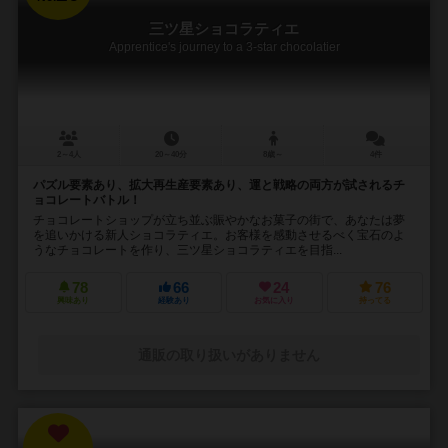
三ツ星ショコラティエ
Apprentice's journey to a 3-star chocolatier
2～4人
20～40分
8歳～
4件
パズル要素あり、拡大再生産要素あり、運と戦略の両方が試されるチ
ョコレートバトル！
チョコレートショップが立ち並ぶ賑やかなお菓子の街で、あなたは夢
を追いかける新人ショコラティエ。お客様を感動させるべく宝石のよ
うなチョコレートを作り、三ツ星ショコラティエを目指...
78
66
24
76
興味あり
経験あり
お気に入り
持ってる
通販の取り扱いがありません