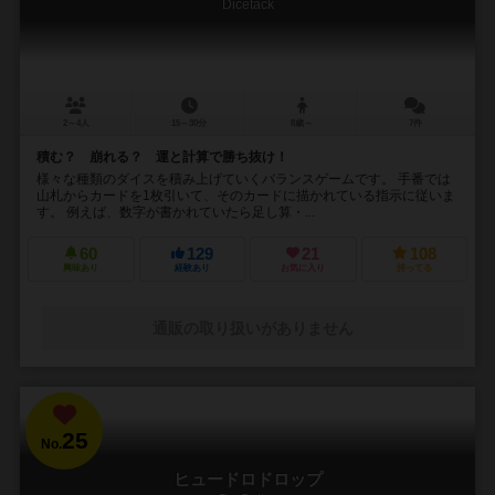
Dicetack
2～4人
15～30分
8歳～
7件
積む？ 崩れる？ 運と計算で勝ち抜け！
様々な種類のダイスを積み上げていくバランスゲームです。 手番では
山札からカードを1枚引いて、そのカードに描かれている指示に従いま
す。 例えば、数字が書かれていたら足し算・...
60
129
21
108
興味あり
経験あり
お気に入り
持ってる
通販の取り扱いがありません
25
No.
ヒュードロドロップ