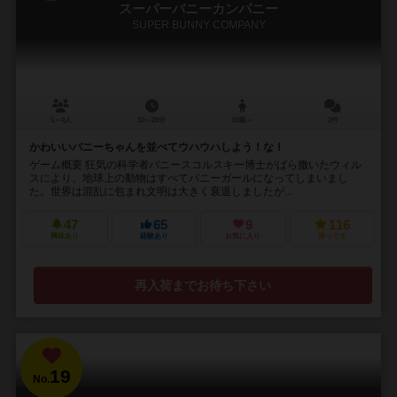
スーパーバニーカンパニー
SUPER BUNNY COMPANY
1～4人
10～20分
10歳～
2件
かわいいバニーちゃんを並べてウハウハしよう！な！
ゲーム概要 狂気の科学者バニースコルスキー博士がばら撒いたウィル
スにより、地球上の動物はすべてバニーガールになってしまいまし
た。世界は混乱に包まれ文明は大きく衰退しましたが...
47
65
9
116
興味あり
経験あり
お気に入り
持ってる
再入荷までお待ち下さい
19
No.