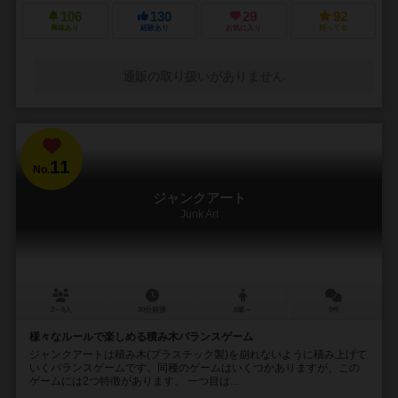
106
130
29
92
興味あり
経験あり
お気に入り
持ってる
通販の取り扱いがありません
11
No.
ジャンクアート
Junk Art
2～6人
30分前後
8歳～
9件
様々なルールで楽しめる積み木バランスゲーム
ジャンクアートは積み木(プラスチック製)を崩れないように積み上げて
いくバランスゲームです。同種のゲームはいくつかありますが、この
ゲームには2つ特徴があります。 一つ目は...