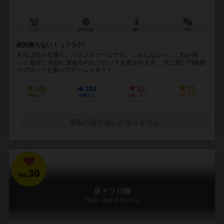
2～4人
30分前後
7歳～
5件
絶対落ちない！（フラグ）
見れば分かる通り、バランスゲームです。 しかしながら、これが熱
い！ 最初に各自に決められたブロックを渡されます。 次に黒い円錐形
のブロックを置いてゲームスタート。 ...
145
284
32
79
興味あり
経験あり
お気に入り
持ってる
通販の取り扱いがありません
30
No.
昼ドラ川柳
Soap Opera Senryu