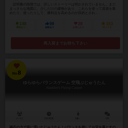
説明書の段階では、詳しいストーリーは明かされていません。まだ
まっさらな地図に、少しだけの建物があり、これらを使って資源を集
めたり、使ったりして、勝利点を高めるのが目的とされ...
148
99
28
153
興味あり
経験あり
お気に入り
持ってる
再入荷までお待ち下さい
8
No.
ゆらゆらバランスゲーム 空飛ぶじゅうたん
Aladdin's Flying Carpet
2～6人
10分前後
5歳～
2件
磁石の力で宙に浮いたじゅうたん！バランスを崩してお宝を落とすの