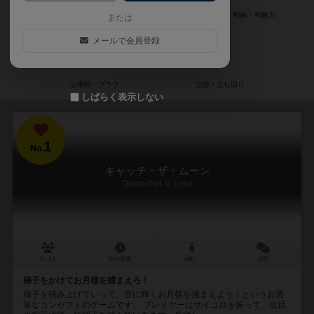
または
メールで会員登録
しばらく表示しない
1
No.
キャッチ・ザ・ムーン
Décrocher la Lune
2～6人
20分前後
6歳～
23件
梯子をかけてお月様を捕まえろ！
梯子を積み上げていって、空に輝くお月様を捕まえよう！というお洒
落なコンセプトのゲームです。 プレイヤーはサイコロを振って、出目