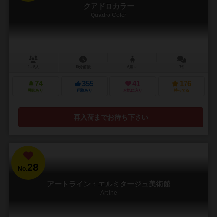
クアドロカラー
Quadro Color
1～5人
10分前後
6歳～
7件
74
355
41
176
興味あり
経験あり
お気に入り
持ってる
再入荷までお待ち下さい
28
No.
アートライン：エルミタージュ美術館
Artline