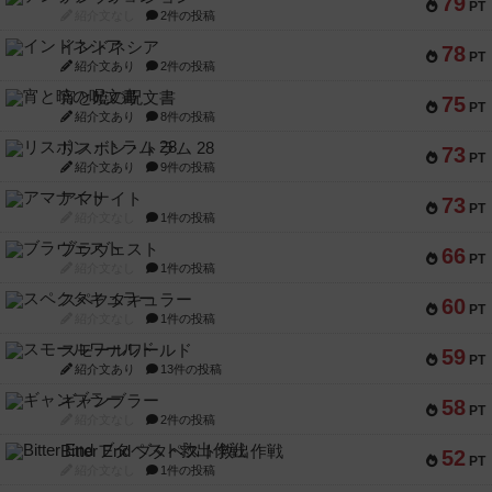
79
PT
紹介文なし
2件の投稿
インドネシア
78
PT
紹介文あり
2件の投稿
宵と暁の呪文書
75
PT
紹介文あり
8件の投稿
リスボン・トラム 28
73
PT
紹介文あり
9件の投稿
アマナイト
73
PT
紹介文なし
1件の投稿
ブラヴェスト
66
PT
紹介文なし
1件の投稿
スペクタキュラー
60
PT
紹介文なし
1件の投稿
スモールワールド
59
PT
紹介文あり
13件の投稿
ギャンブラー
58
PT
紹介文なし
2件の投稿
Bitter End ブタペスト救出作戦
52
PT
紹介文なし
1件の投稿