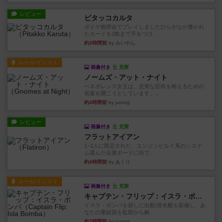
レビュー
ピタッコカルタ
ボドゲ相席会でプレイしましたひらがなが書かれ
たカードを2枚まで手をつけ...
約3時間前
by みいやん
ルール/インスト
画像付き
充実
ノームズ・アット・ナイト
ベネボレンス女王は、忠実な臣民を称えるための
祝宴を開こうとしています。...
約4時間前
by jurong
レビュー
画像付き
充実
フラットアイアン
1~2人に限定された、エンジンビルド系のシステ
ム選んだ企業ボードに街で...
約4時間前
by あくり
ルール/インスト
画像付き
充実
キャプテン・フリップ：イスラ・ボンバ
イスラ・ボンバを探しに出航!潜水艦を装備し、あ
なたの乗組員を監獄から解...
約7時間前
by jurong