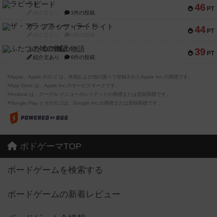
ラピード
46
PT
紹介文なし
1件の投稿
ザ・フラッフィー・ライト
44
PT
紹介文なし
0件の投稿
ふたつの城の物語
39
PT
紹介文あり
6件の投稿
※Apple、Apple のロゴ は、米国および他の国々で登録されたApple Inc.の商標です。
※App Store は、Apple Inc.のサービスマークです。
※Android は、グーグル インコーポレイテッドの商標または登録商標です。
※Google Play とそのロゴは、Google Inc.の商標または登録商標です。
ボドゲーマTOP
ボードゲームを検索する
ボードゲームの新着レビュー