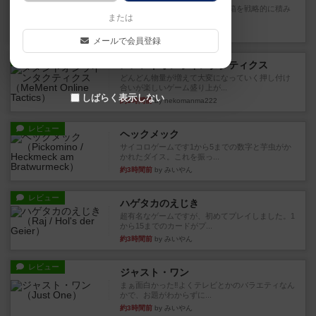
目的あなたの店先に農産物の木箱を戦略的に積み
または
重ねて在庫を最大化し、競合...
約1時間前
by jurong
メールで会員登録
レビュー
メメントオンラインタクティクス
どんどん物量が増えて大変になっていく押し付け
合いが楽しいゲーム盛り上が...
しばらく表示しない
約1時間前
by nekomanma222
レビュー
ヘックメック
サイコロゲームです1から5までの数字と芋虫がか
かれたダイス。これを振っ...
約3時間前
by みいやん
レビュー
ハゲタカのえじき
超有名なゲームですが、初めてプレイしました。1
から15までのカードがプ...
約3時間前
by みいやん
レビュー
ジャスト・ワン
まぁ面白かった‼️よくテレビとかのバラエティなん
かで、お題がわからずに...
約3時間前
by みいやん