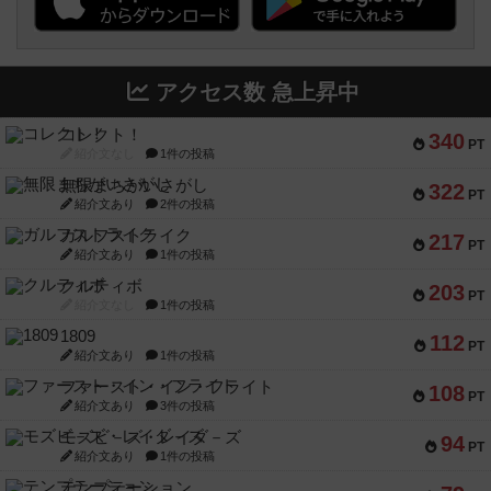
アクセス数 急上昇中
コレクト！
340
PT
紹介文なし
1件の投稿
無限まちがいさがし
322
PT
紹介文あり
2件の投稿
ガルフストライク
217
PT
紹介文あり
1件の投稿
クルティボ
203
PT
紹介文なし
1件の投稿
1809
112
PT
紹介文あり
1件の投稿
ファースト・イン・フライト
108
PT
紹介文あり
3件の投稿
モズビ－ズ・レイダ－ズ
94
PT
紹介文あり
1件の投稿
テンプテーション