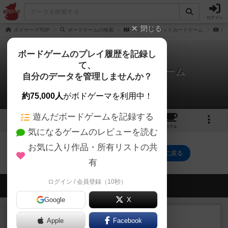
ログイン
閉じる
ボドゲーマTOP
ボードゲームの検索
サクラダリセットカードゲーム
動
ボードゲームのプレイ履歴を記録し
て、
サクラダリセットカードゲーム
自分のデータを管理しませんか？
0件の動画
約75,000人
がボドゲーマを利用中！
遊んだボードゲームを記録する
4
3
15
トップ
画像
動画
レビュー
カフェ
気になるゲームのレビューを読む
お気に入り作品・所有リストの共
サクラダリセットカードゲームのトップに戻る
有
ログイン / 会員登録（10秒）
会員の新しい投稿
Google
X
ルール/インスト
画像付き
充実
Apple
Facebook
マーケットフレッシュ