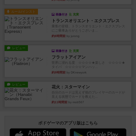
ルール/インスト
画像付き
充実
トランスオリエント・エクスプレス
乗客の皆様、トランスオリエント・エクスプレス
にご乗車ありがとうございま...
約8時間前
by jurong
レビュー
画像付き
充実
フラットアイアン
世界に浸れる度 ☆☆☆☆★楽しさ ☆☆☆☆★
タイパ ☆☆☆☆☆マンハッ...
約9時間前
by DKnewyork
レビュー
花火：スターマイン
自分のカードは見えず他のプレイヤーのカードが
見える状態でカードを教えた...
約11時間前
by mob567
ボドゲーマのアプリ版はこちら