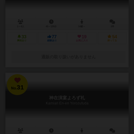
1～4人
45～120分
14歳～
2件
33
77
19
54
興味あり
経験あり
お気に入り
持ってる
通販の取り扱いがありません
31
No.
神在演宴よろず札
Kamiari En-en Yorozufuda