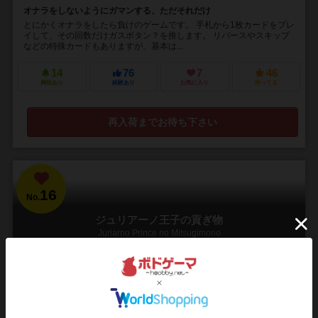
オナラをしないようにガマンする、ただそれだけ
とにかくオナラをしたら負けのゲームです。 手札から1枚カードをプレ
イして、その回数だけガスボタン？を推します。 リバースやスキップ
などの特殊カードもありますが、基本は...
14
76
7
46
興味あり
経験あり
お気に入り
持ってる
再入荷までお待ち下さい
16
No.
ジュリアーノ王子の貢ぎ物
Juriarno Prince no Mitsugimono
2～6人
20～40分
8歳～
2件