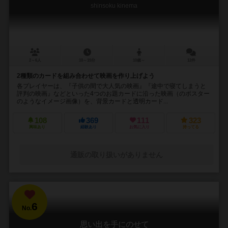
shinsoku kinema
2～6人
10～15分
10歳～
12件
2種類のカードを組み合わせて映画を作り上げよう
各プレイヤーは、『子供の間で大人気の映画』『途中で寝てしまうと
評判の映画』などといった4つのお題カードに沿った映画（のポスター
のようなイメージ画像）を、背景カードと透明カード...
108
369
111
323
興味あり
経験あり
お気に入り
持ってる
通販の取り扱いがありません
6
No.
思い出を手にのせて