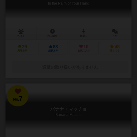
In the Palm of Your Hand
2～8人
20～30分
10歳～
1件
29
83
10
48
興味あり
経験あり
お気に入り
持ってる
通販の取り扱いがありません
7
No.
バナナ・マッチョ
Banana Matcho