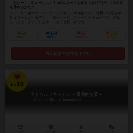
「むかーし、むかーし…」 9つのユニークな絵をつなげてひとつのお話
を作れるかな？
ストーリー創作サイコロゲームのオリジナル版です。 世界中で最もポ
ピュラーな元祖版です。「ローリーズ・ストーリーキューブス」が欲
しい方は、まずこれを持っておくと良いかなと...
64
164
26
272
興味あり
経験あり
お気に入り
持ってる
再入荷までお待ち下さい
19
No.
クトゥルフキッチン ～冒涜的な宴～
Cthlulhu Kitchen -boutoku teki na utage-
2～5人
20～50分
10歳～
11件