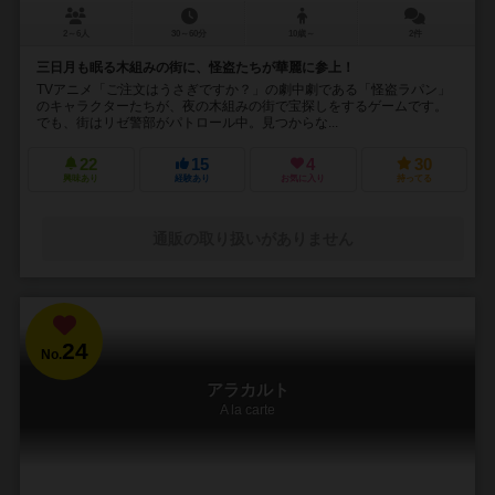
2～6人
30～60分
10歳～
2件
三日月も眠る木組みの街に、怪盗たちが華麗に参上！
TVアニメ「ご注文はうさぎですか？」の劇中劇である「怪盗ラパン」
のキャラクターたちが、夜の木組みの街で宝探しをするゲームです。
でも、街はリゼ警部がパトロール中。見つからな...
22
15
4
30
興味あり
経験あり
お気に入り
持ってる
通販の取り扱いがありません
24
No.
アラカルト
A la carte