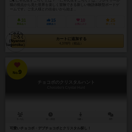
□🐈 にゃん生すごろく とは？ 『にゃん生すごろく』は、プレイヤーが
猫の視点から見た世界を楽しく冒険できる新しい物語体験型ボードゲ
ームです。ご主人様との出会いから始ま...
31
15
10
25
興味あり
経験あり
お気に入り
持ってる
カートに追加する
4,378円（税込）
9
No.
チョコボのクリスタルハント
Chocobo's Crystal Hunt
3～5人
10～20分
5歳～
8件
可愛いチョコボ・デブチョコボとクリスタル探し！