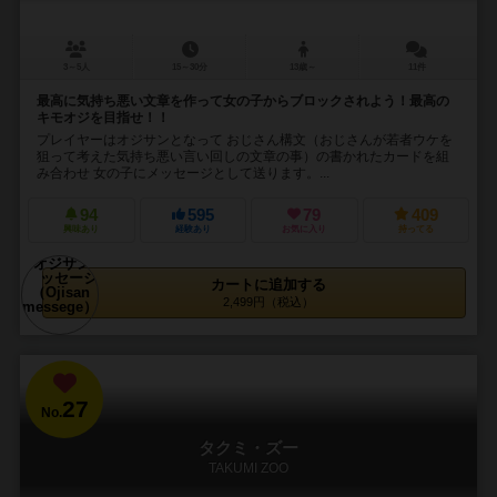
3～5人
15～30分
13歳～
11件
最高に気持ち悪い文章を作って女の子からブロックされよう！最高の
キモオジを目指せ！！
プレイヤーはオジサンとなって おじさん構文（おじさんが若者ウケを
狙って考えた気持ち悪い言い回しの文章の事）の書かれたカードを組
み合わせ 女の子にメッセージとして送ります。...
94
595
79
409
興味あり
経験あり
お気に入り
持ってる
カートに追加する
2,499円（税込）
27
No.
タクミ・ズー
TAKUMI ZOO