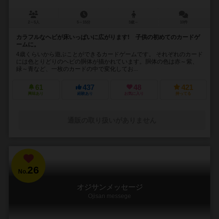
2～5人
5～15分
3歳～
10件
カラフルなヘビが床いっぱいに広がります! 子供の初めてのカードゲ
ームに。
4歳くらいから遊ぶことができるカードゲームです。 それぞれのカード
には色とりどりのヘビの胴体が描かれています。胴体の色は赤～紫、
緑～青など、一枚のカードの中で変化してお...
61
437
48
421
興味あり
経験あり
お気に入り
持ってる
通販の取り扱いがありません
26
No.
オジサンメッセージ
Ojisan messege