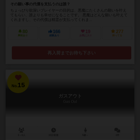
その願い事の代償を支払うのは誰？
ちょっぴり欲深いプレイヤーの目的は、悪魔にたくさんの願いを叶え
てもらい、誰よりも幸せになることです。 悪魔はどんな願いも叶えて
くれますし、その代償は精霊が支払ってくれま...
80
166
19
277
興味あり
経験あり
お気に入り
持ってる
再入荷までお待ち下さい
15
No.
ガスアウト
Gas Out
2～6人
15分前後
5歳～
2件