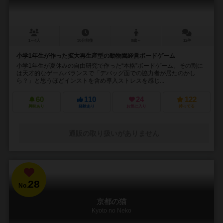
1～4人
30分前後
8歳～
12件
小学1年生が作った拡大再生産型の動物園経営ボードゲーム
小学1年生が夏休みの自由研究で作った“本格”ボードゲーム。その割に
は天才的なゲームバランスで「デバッグ面での協力者が居たのかし
ら？」と思うほどインストを含め導入ストレスを感じ...
60
110
24
122
興味あり
経験あり
お気に入り
持ってる
通販の取り扱いがありません
28
No.
京都の猫
Kyoto no Neko