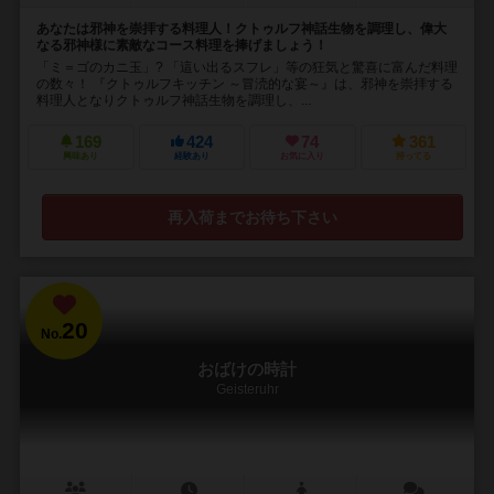
あなたは邪神を崇拝する料理人！クトゥルフ神話生物を調理し、偉大
なる邪神様に素敵なコース料理を捧げましょう！
「ミ＝ゴのカニ玉」? 「這い出るスフレ」等の狂気と驚喜に富んだ料理
の数々！ 『クトゥルフキッチン ～冒涜的な宴～』は、邪神を崇拝する
料理人となりクトゥルフ神話生物を調理し、...
169
424
74
361
興味あり
経験あり
お気に入り
持ってる
再入荷までお待ち下さい
20
No.
おばけの時計
Geisteruhr