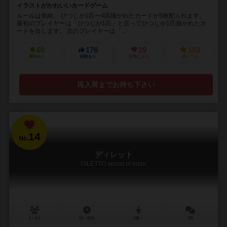
イラストがかわいいカードゲーム
ルールは単純。 ひつじが1匹〜4匹描かれたカードが5枚配られます。
最初のプレイヤーは「ひつじが1匹」と言ってひつじが1匹描かれたカ
ードを出します。 次のプレイヤーは「...
60
176
29
153
興味あり
経験あり
お気に入り
持ってる
再入荷までお待ち下さい
14
No.
ディレット
DILETTO secret of eden
2～5人
10～20分
8歳～
2件