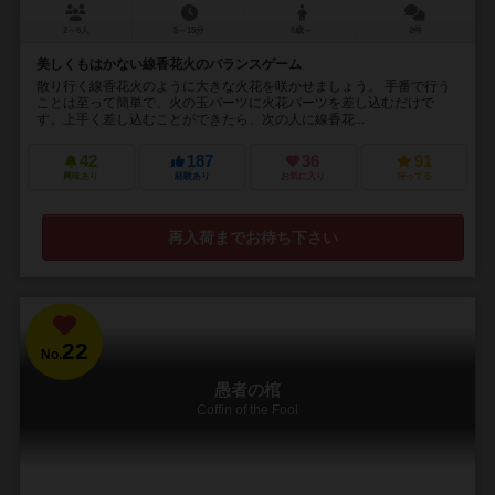
2～6人
5～15分
6歳～
2件
美しくもはかない線香花火のバランスゲーム
散り行く線香花火のように大きな火花を咲かせましょう。 手番で行う
ことは至って簡単で、火の玉パーツに火花パーツを差し込むだけで
す。上手く差し込むことができたら、次の人に線香花...
42
187
36
91
興味あり
経験あり
お気に入り
持ってる
再入荷までお待ち下さい
22
No.
愚者の棺
Coffin of the Fool