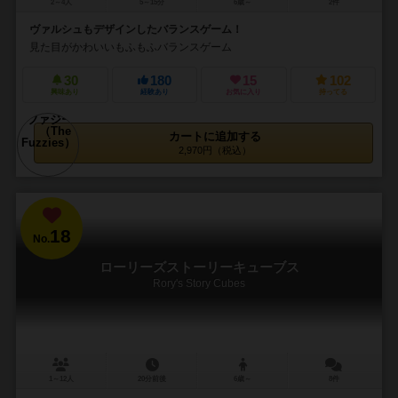
2～4人
5～15分
6歳～
2件
ヴァルシュもデザインしたバランスゲーム！
見た目がかわいいもふもふバランスゲーム
30
180
15
102
興味あり
経験あり
お気に入り
持ってる
カートに追加する
2,970円（税込）
18
No.
ローリーズストーリーキューブス
Rory's Story Cubes
1～12人
20分前後
6歳～
8件