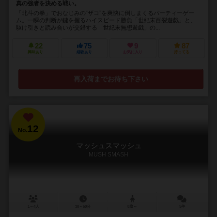
真の強者を決める戦い。
「北斗の拳」でおなじみの“ザコ”を爽快に倒しまくるパーティーゲー
ム。一瞬の判断が鍵を握るハイスピード勝負「世紀末百裂遊戯」と、
駆け引きと読み合いが交錯する「世紀末無想遊戯」の...
22
75
9
87
興味あり
経験あり
お気に入り
持ってる
再入荷までお待ち下さい
12
No.
マッシュスマッシュ
MUSH SMASH
1～4人
30～60分
8歳～
5件