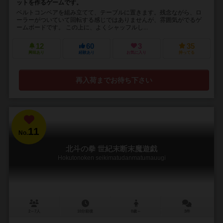
ットを作るゲームです。
ベルトコンベアを組み立てて、テーブルに置きます。残念ながら、ロ
ーラーがついていて回転する感じではありませんが、雰囲気がでるゲ
ームボードです。 この上に、よくシャッフルし...
12
60
3
35
興味あり
経験あり
お気に入り
持ってる
再入荷までお待ち下さい
11
No.
北斗の拳 世紀末断末魔遊戯
Hokutonoken seikimatudanmatumauugi
2～7人
10分前後
8歳～
3件