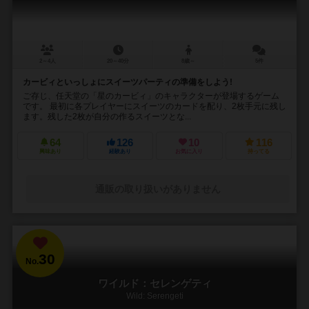
2～4人
20～40分
8歳～
5件
カービィといっしょにスイーツパーティの準備をしよう!
ご存じ、任天堂の「星のカービィ」のキャラクターが登場するゲーム
です。 最初に各プレイヤーにスイーツのカードを配り、2枚手元に残し
ます。残した2枚が自分の作るスイーツとな...
64
126
10
116
興味あり
経験あり
お気に入り
持ってる
通販の取り扱いがありません
30
No.
ワイルド：セレンゲティ
Wild: Serengeti