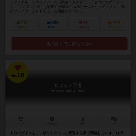
ファイナル・ファンタジーの人気キャラクター、チョコボのゲームで
す。 シンプルながらも戦略性が求められるゲームとなっています。 他
のプレイヤーよりも先に、各属性のクリス...
117
306
31
228
興味あり
経験あり
お気に入り
持ってる
再入荷までお待ち下さい
10
No.
ロボット工場
Ausser Rand & Band
2～4人
30分前後
7歳～
3件
自分のダイスを、ロボットタイルに配置する事で獲得していき、ロボ