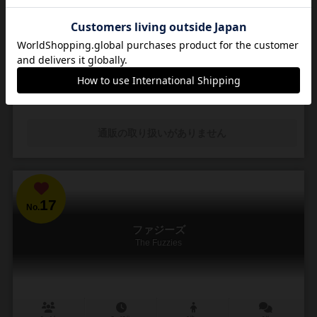
気まぐれお姫様の要望に応えたい王子様と，お姫様がお望みのネック
レスをひたすら納め続ける健気な職人たちの12か月
昔々ある所に，それはもう素敵なお姫様がおりました。そのお姫様に
一目ぼれしてしまったジュリアーノ王子。 告白するも無下に断られて
しまいました。しかし諦めきれない王子様。 ...
20
56
6
34
興味あり
経験あり
お気に入り
持ってる
通販の取り扱いがありません
17
No.
ファジーズ
The Fuzzies