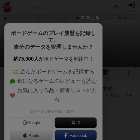
ログイン
閉じる
ボドゲーマTOP
ボードゲームの検索
アウトフォックスド！
次のおすす
ボードゲームのプレイ履歴を記録し
て、
アウトフォックスド！
自分のデータを管理しませんか？
次のおすすめボードゲーム
約75,000人
がボドゲーマを利用中！
遊んだボードゲームを記録する
3
2
4
トップ
画像
動画
レビュー
カフェ
気になるゲームのレビューを読む
『アウトフォックスド！』が好きな方へのおすすめ
お気に入り作品・所有リストの共
このゲームのトップページで投票された「プレイ感の評価」をもとに、傾向
有
が近いボードゲームをランキング形式で紹介します。
※リストには一定の投票数がある作品のみを表示しています
ログイン / 会員登録（10秒）
Google
X
Apple
Facebook