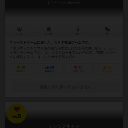
Hopp hopp Häschen
2～5人
10～15分
3歳～
5件
ファーストゲームに適した、ウサギ救出ゲームです。
「雨が降ってきてウサギの巣穴が水浸しになる前に助け出そう」とい
う設定のゲームです。 １．ダイスロールで出た色の穴（玄関）にウサ
ギを移動する ２．すでにウサギが居る穴の...
78
92
12
74
興味あり
経験あり
お気に入り
持ってる
通販の取り扱いがありません
5
No.
シンソクキネマ