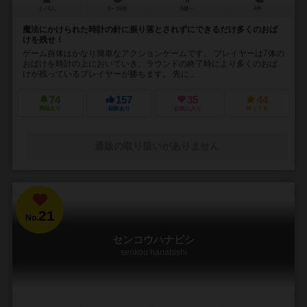
2～4人
5～15分
5歳～
4件
魔法にかけられた時計の針に振り落とされずにできるだけ多くのおば
けを残せ！
ゲーム自体はかなり簡単なアクションゲームです。 プレイヤーは7体の
おばけを時計の上においていき、ラウンドの終了時により多くのおば
けが残っているプレイヤーが勝ちます。 先に...
74
157
35
44
興味あり
経験あり
お気に入り
持ってる
通販の取り扱いがありません
21
No.
センコウハナビシ
senkou hanabishi