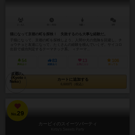
2～4人
30～45分
8歳～
3件
猫になって京都の町を探検！ 失敗するのも大事な経験だ。
子猫になって、京都の町を探検しよう。人間や犬の危険を回避し、チ
ョウチョと友達になって、たくさんの経験を積んでいくぞ。サイコロ
出目で成功判定するテーマチック系。 ＜テーマ...
54
83
13
106
興味あり
経験あり
お気に入り
持ってる
カートに追加する
6,600円（税込）
29
No.
カービィのスイーツパーティ
Kirby's Sweets Party