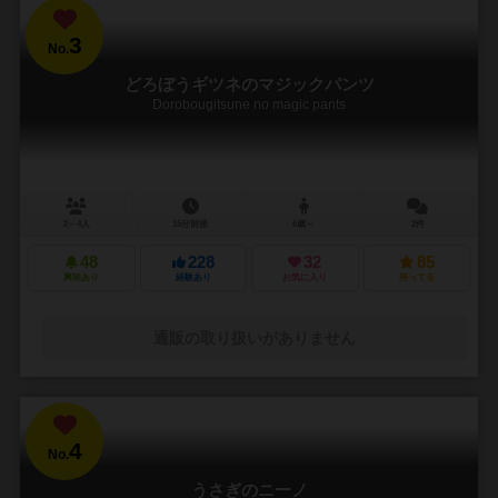
3
No.
どろぼうギツネのマジックパンツ
Dorobougitsune no magic pants
2～4人
15分前後
6歳～
2件
48
228
32
85
興味あり
経験あり
お気に入り
持ってる
通販の取り扱いがありません
4
No.
うさぎのニーノ