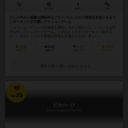
2～4人
30～40分
10歳～
15件
ビンの中から適量な調味料をフライパンに入れて料理を完成させるコ
ンポーネントが可愛いアクションゲーム
シェフになってコンロの温度を調節し巧みに味付けし、いろいろな料
理を作っていくボードゲーム。いずれか１人がスターを３つ集める
か、いずれか１人が５種類の料理を完成させるか、新しい...
212
642
117
443
興味あり
経験あり
お気に入り
持ってる
通販の取り扱いがありません
25
No.
虹色のへび
Regenbogenschlange