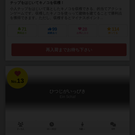
チップをはじいてキノコを収穫！
小人チップをはじいて落としたキノコを収穫できる、的当てアクショ
ンゲームです。収穫したキノコを使っって建物を建てることで勝利点
を獲得できます。ただし、収穫するとマイナスポイント...
71
99
28
114
興味あり
経験あり
お気に入り
持ってる
再入荷までお待ち下さい
13
No.
ひつじがいっぴき
Ein Schaf
2～5人
10～20分
5歳～
8件