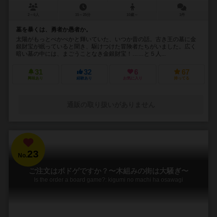
2～6人
15～25分
10歳～
1件
墓を暴くは、勇者か愚者か。
太陽がもっとぺかぺかと輝いていた、いつか昔の話。古き王の墓に金
銀財宝が眠っていると聞き、駆けつけた冒険者たちがいました。広く
暗い墓の中には、まごうことなき金銀財宝！……と５人...
31
32
6
67
興味あり
経験あり
お気に入り
持ってる
通販の取り扱いがありません
23
No.
ご注文はボドゲですか？〜木組みの街は大騒ぎ〜
Is the order a board game?: kigumi no machi ha osawagi