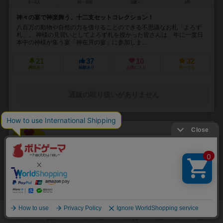
2～4人
10～45分
8歳～
1件
神々の宴で神楽舞う、十二支セットコレクション！
八百万の動物や自然の力を借りることのできる不思議なお札「よろず
札」。 神様の見習いとしてよろず札を授かった皆さんは、年に一度日
本中の神様が集う宴「神在月の宴」に参加しま...
21
37
10
32
興味あり
経験あり
お気に入り
持ってる
通販の取り扱いがありません
32
No.
スピンデレラ（クモのシンデレラ）
Spinderella