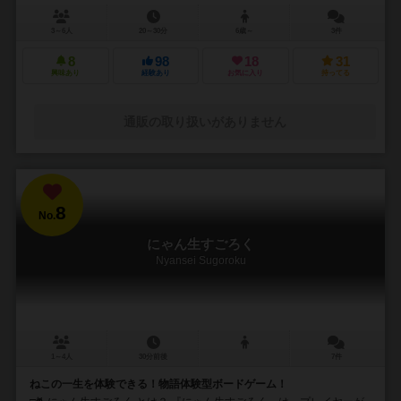
3～6人
20～30分
6歳～
3件
8
98
18
31
興味あり
経験あり
お気に入り
持ってる
通販の取り扱いがありません
8
No.
にゃん生すごろく
Nyansei Sugoroku
1～4人
30分前後
7件
ねこの一生を体験できる！物語体験型ボードゲーム！