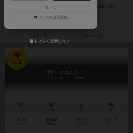
または
メールで会員登録
しばらく表示しない
1
No.
雲の上のユニコーン
Unicorns in the Clouds
2～4人
5～10分
3歳～
5件
44
148
23
176
興味あり
経験あり
お気に入り
持ってる