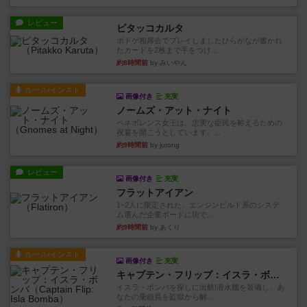
レビュー
ピタッコカルタ
ボドゲ相席会でプレイしましたひらがなが書かれ
たカードを2枚まで手をつけ...
約8時間前
by みいやん
ルール/インスト
画像付き
充実
ノームズ・アット・ナイト
ベネボレンス女王は、忠実な臣民を称えるための
祝宴を開こうとしています。...
約9時間前
by jurong
レビュー
画像付き
充実
フラットアイアン
1~2人に限定された、エンジンビルド系のシステ
ム選んだ企業ボードに街で...
約9時間前
by あくり
ルール/インスト
画像付き
充実
キャプテン・フリップ：イスラ・ボンバ
イスラ・ボンバを探しに出航!潜水艦を装備し、あ
なたの乗組員を監獄から解...