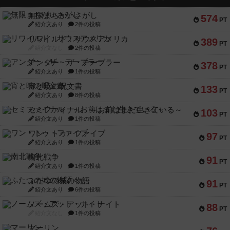
無限まちがいさがし
574
PT
紹介文あり
2件の投稿
リワイルド：サウスアメリカ
389
PT
紹介文なし
2件の投稿
アンダー・ザ・テーブラー
378
PT
紹介文あり
1件の投稿
宵と暁の呪文書
133
PT
紹介文あり
8件の投稿
セミファイナル ～お前はまだ生きている～
103
PT
紹介文あり
1件の投稿
ワン・トゥ・ファイブ
97
PT
紹介文あり
1件の投稿
南北戦争
91
PT
紹介文あり
1件の投稿
ふたつの城の物語
91
PT
紹介文あり
6件の投稿
ノームズ・アット・ナイト
88
PT
紹介文なし
1件の投稿
マーリン