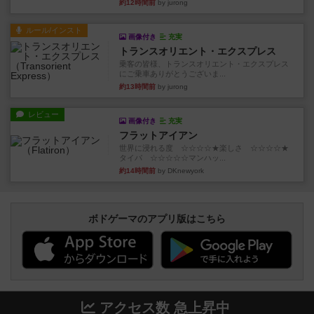
約12時間前
by jurong
ルール/インスト
画像付き
充実
トランスオリエント・エクスプレス
乗客の皆様、トランスオリエント・エクスプレス
にご乗車ありがとうございま...
約13時間前
by jurong
レビュー
画像付き
充実
フラットアイアン
世界に浸れる度 ☆☆☆☆★楽しさ ☆☆☆☆★
タイパ ☆☆☆☆☆マンハッ...
約14時間前
by DKnewyork
ボドゲーマのアプリ版はこちら
アクセス数 急上昇中