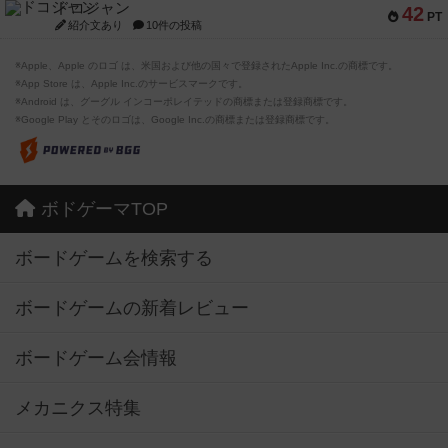
ドコジャン
42
PT
紹介文あり
10件の投稿
※Apple、Apple のロゴ は、米国および他の国々で登録されたApple Inc.の商標です。
※App Store は、Apple Inc.のサービスマークです。
※Android は、グーグル インコーポレイテッドの商標または登録商標です。
※Google Play とそのロゴは、Google Inc.の商標または登録商標です。
ボドゲーマTOP
ボードゲームを検索する
ボードゲームの新着レビュー
ボードゲーム会情報
メカニクス特集