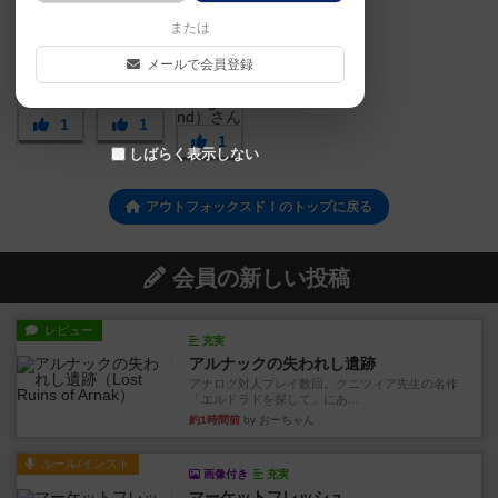
または
メールで会員登録
1
1
1
しばらく表示しない
アウトフォックスド！のトップに戻る
会員の新しい投稿
レビュー
充実
アルナックの失われし遺跡
アナログ対人プレイ数回。クニツィア先生の名作
「エルドラドを探して」にあ...
約1時間前
by おーちゃん
ルール/インスト
画像付き
充実
マーケットフレッシュ