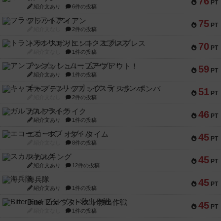
76
PT
紹介文あり
6件の投稿
フラットアイアン
75
PT
紹介文なし
2件の投稿
トランスオリエント・エクスプレス
70
PT
紹介文なし
1件の投稿
アンブッシュ！：ムーブアウト！
59
PT
紹介文あり
1件の投稿
キャプテン・フリップ：イスラ・ボンバ
51
PT
紹介文なし
2件の投稿
ガルフストライク
46
PT
紹介文あり
1件の投稿
エコーズ・オブ・タイム
45
PT
紹介文なし
8件の投稿
スカルキング
45
PT
紹介文あり
12件の投稿
海兵隊
45
PT
紹介文あり
1件の投稿
Bitter End ブタペスト救出作戦
45
PT
紹介文なし
1件の投稿