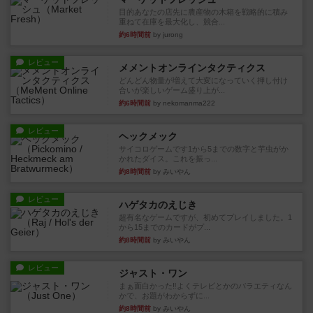
目的あなたの店先に農産物の木箱を戦略的に積み
重ねて在庫を最大化し、競合...
約6時間前
by jurong
レビュー
メメントオンラインタクティクス
どんどん物量が増えて大変になっていく押し付け
合いが楽しいゲーム盛り上が...
約6時間前
by nekomanma222
レビュー
ヘックメック
サイコロゲームです1から5までの数字と芋虫がか
かれたダイス。これを振っ...
約8時間前
by みいやん
レビュー
ハゲタカのえじき
超有名なゲームですが、初めてプレイしました。1
から15までのカードがプ...
約8時間前
by みいやん
レビュー
ジャスト・ワン
まぁ面白かった‼️よくテレビとかのバラエティなん
かで、お題がわからずに...
約8時間前
by みいやん