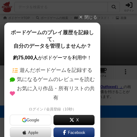
ログイン
閉じる
ボドゲーマTOP
ボードゲームの検索
アウトフォックスド！
画像
ボードゲームのプレイ履歴を記録し
て、
アウトフォックスド！
自分のデータを管理しませんか？
3件の画像
約75,000人
がボドゲーマを利用中！
遊んだボードゲームを記録する
3
2
4
トップ
画像
動画
レビュー
カフェ
気になるゲームのレビューを読む
ボドゲーマにログインすると、
「アウトフォックスド！（Outfoxed）」
の画
お気に入り作品・所有リストの共
像をアップロード出来たり、他のユーザーの投稿画像に評価を付けることが
できます。また、トップ6の画像は様々なページで表示されます。
有
ログイン / 会員登録（10秒）
トップに表示される画像
Google
オグランド
X
（Oguland）
まつなが
まつなが
Apple
Facebook