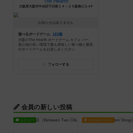
The Hearth
大阪府大阪市中央区千日前１４－２５阪南ビル４F
お知らせはありません
遊べるボードゲーム
183個
大阪のThe Hearth ボードゲーム カフェ バー.
居心地の良い環境で最も美味しい食べ物と最高
のボードゲームをお楽しみください
フォローする
会員の新しい投稿
レビュー
ルール/インスト