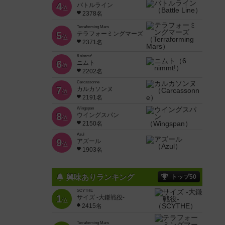
4
バトルライン
位
2378名
Terraforming Mars
5
テラフォーミングマーズ
位
2371名
6 nimmt!
6
ニムト
位
2202名
Carcassonne
7
カルカソンヌ
位
2191名
Wingspan
8
ウイングスパン
位
2150名
Azul
9
アズール
位
1903名
興味ありランキング
トップ50
SCYTHE
1
サイズ -大鎌戦役-
位
2415名
Terraforming Mars