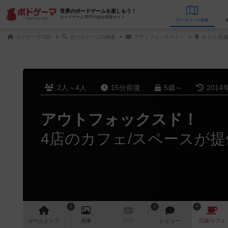
世界のボードゲームを楽しもう！
ボードゲーム専門の総合情報サイト
データベース
検
ボドゲーマTOP
ボードゲームの検索
アウトフォックスド！
カフェ/店
2人～4人
15分前後
5歳～
2014
アウトフォックスド！
4店のカフェ/スペースが提
3
2
4
ゲーム
トップ
画像
動画
レビュー
店舗/
カフェ