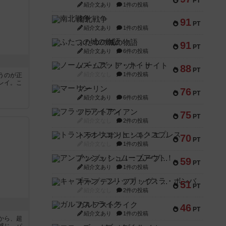
PT
紹介文あり
1件の投稿
南北戦争
91
PT
紹介文あり
1件の投稿
ふたつの城の物語
91
PT
紹介文あり
6件の投稿
ノームズ・アット・ナイト
88
PT
紹介文なし
1件の投稿
うのが正
レイ。こ
マーリン
76
PT
紹介文あり
6件の投稿
フラットアイアン
75
PT
紹介文なし
2件の投稿
トランスオリエント・エクスプレス
70
PT
紹介文なし
1件の投稿
アンブッシュ！：ムーブアウト！
59
PT
紹介文あり
1件の投稿
キャプテン・フリップ：イスラ・ボンバ
51
PT
紹介文なし
2件の投稿
ガルフストライク
46
PT
紹介文あり
1件の投稿
から、超