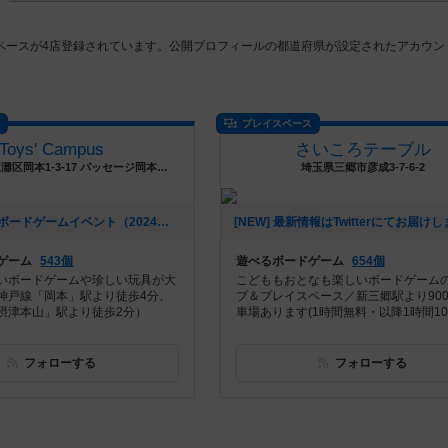
ペースが4店登録されています。公開プロフィールの都道府県が設定されたアカウン
ス
プレイスペース
Toys' Campus
さいころテーブル
兵庫県神戸市東灘区岡本1-3-17 パッセージ岡本３Ｆ
埼玉県三郷市彦成3-7-6-2
[NEW] 夏休みボードゲームイベント（2024年08月04日 12時24分）
ゲーム
543個
遊べるボードゲーム
654個
いボードゲームや珍しい玩具が大
こどももおとなも楽しいボードゲーム
神戸線「岡本」駅より徒歩4分、
プ＆プレイスペース／新三郷駅より90
摂津本山」駅より徒歩2分）
車場あります(1時間無料・以降1時間10
フォローする
フォローする