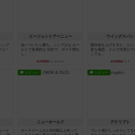
エージェントアベニュー
ウイングスパン
シンプ
追いついたら勝ち。シンプルな ルー
期待値を上げすぎた、とい
♪(＾
ルとで直感的な 目的で、ボドゲ慣れ
直な感想。２人で何度かプ
し...
こでも...
約3時間前
by daisdice
約4時間前
by S
レビュー
レビュー
ニューオールド
デクリプト
カード
ボードゲームを1,000個以上持って
プレイ感がしっかりしてる