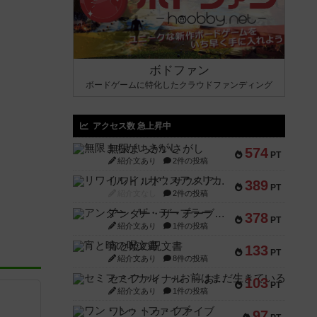
ボドファン
ボードゲームに特化したクラウドファンディング
アクセス数 急上昇中
無限まちがいさがし
574
PT
紹介文あり
2件の投稿
リワイルド：サウスアメリカ
389
PT
紹介文なし
2件の投稿
アンダー・ザ・テーブラー
378
PT
紹介文あり
1件の投稿
宵と暁の呪文書
133
PT
紹介文あり
8件の投稿
セミファイナル ～お前はまだ生きている～
103
PT
紹介文あり
1件の投稿
ワン・トゥ・ファイブ
97