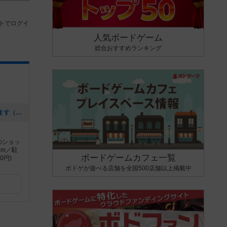
トでログイ
人気ボードゲーム
総合おすすめランキング
[NEW] 最新情報はTwitterにてお届けします（2019年10月27日 11時20分）
のショッ
0m／駐
ボードゲームカフェ一覧
0円)
ボドゲが遊べる店舗を全国500店舗以上掲載中