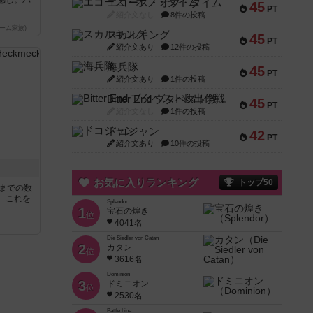
感じ。パ
エコーズ・オブ・タイム
45
PT
紹介文なし
8件の投稿
ーム家族)
スカルキング
45
PT
紹介文あり
12件の投稿
海兵隊
45
PT
紹介文あり
1件の投稿
Bitter End ブタペスト救出作戦
45
PT
紹介文なし
1件の投稿
ドコジャン
42
PT
紹介文あり
10件の投稿
お気に入りランキング
トップ50
5までの数
。これを
Splendor
1
宝石の煌き
位
4041名
Die Siedler von Catan
2
カタン
位
3616名
Dominion
3
ドミニオン
位
2530名
Battle Line