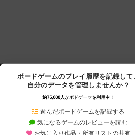
ボードゲームのプレイ履歴を記録して
自分のデータを管理しませんか？
約75,000人
がボドゲーマを利用中！
ボドゲーマTOP
ボードゲーム通販
遊んだボードゲームを記録する
気になるゲームのレビューを読む
ボードゲームを検索する
新作・再入荷情報
お気に入り作品・所有リストの共有
ボードゲームの新着レビュー
定番ボードゲームの通販