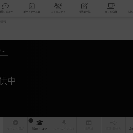
索
新着レビュー
ボードゲーム会
コミュニティ
掲示板一覧
舗情報
年～
供中
1
リプレイ
日記
戦略
・コツ
ルール
/インスト
掲示板
拡張/関連
作
次