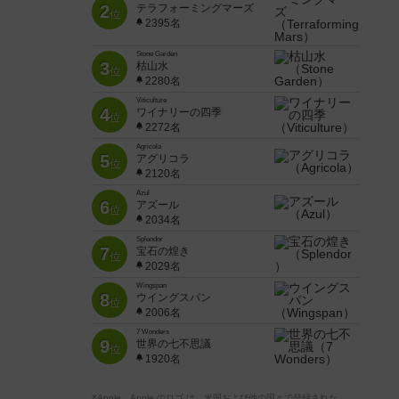
2
テラフォーミングマーズ
位
2395名
Stone Garden
3
枯山水
位
2280名
Viticulture
4
ワイナリーの四季
位
2272名
Agricola
5
アグリコラ
位
2120名
Azul
6
アズール
位
2034名
Splendor
7
宝石の煌き
位
2029名
Wingspan
8
ウイングスパン
位
2006名
7 Wonders
9
世界の七不思議
位
1920名
※Apple、Apple のロゴ は、米国および他の国々で登録された