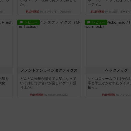
」 状
いるユーザー視点で良かった点と悪
ボードゲームやったなって
か...
ーティ...
nd）
約10時間前
by オグランド（Oguland）
約11時間前
by ヒロ(新！ボードゲ
レビュー
レビュー
ュ
メメントオンラインタクティクス
ヘックメック
木箱を
どんどん物量が増えて大変になって
サイコロゲームです1から
大化
いく押し付け合いが楽しいゲーム盛
字と芋虫がかかれたダイス
り上が...
振っ...
約18時間前
by nekomanma222
約19時間前
by みいやん