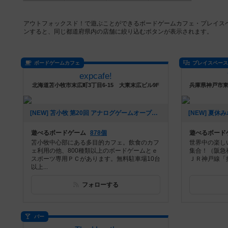
アウトフォックスド！で遊ぶことができるボードゲームカフェ・プレイス
ンすると、同じ都道府県内の店舗に絞り込むボタンが表示されます。
ボードゲームカフェ
プレイスペー
expcafe!
北海道苫小牧市末広町3丁目6-15 大東末広ビル9F
[NEW] 苫小牧 第20回 アナログゲームオープン会 参加メンバー募集中！（2024年09月05日 23時49分）
遊べるボードゲーム
878個
遊べるボード
苫小牧中心部にある多目的カフェ。飲食のカフ
世界中の楽し
ェ利用の他、800種類以上のボードゲームとｅ
集合！（阪急
スポーツ専用ＰＣがあります。無料駐車場10台
ＪＲ神戸線「
以上...
フォローする
バー