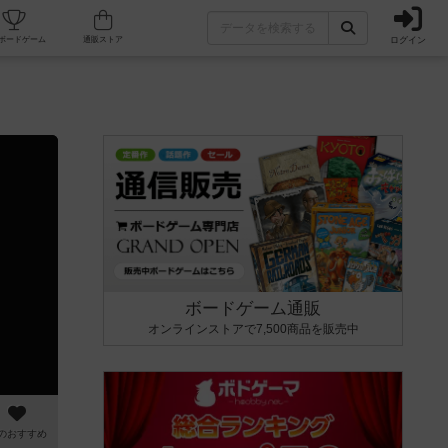
ログイン
カフェ/店舗
人気ボードゲーム
通販ストア
ボードゲーム通販
オンラインストアで7,500商品を販売中
のおすすめ