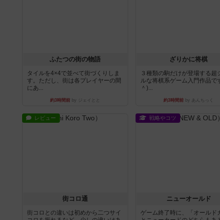
ふたつの街の物語
ざりかに将棋
タイルを4×4で並べて街づくりしま
３種類の駒だけが登場する超
す。ただし、街は各プレイヤーの間
ルな将棋系ゲーム入門作品です
にあ...
＾)...
約3時間前
by ジェイとと
約3時間前
by あんちっく
レビュー
戦略やコツ
街コロ通
ニューオールド
街コロとの違いは初めから二つサイ
ゲーム終了時に、「オールド