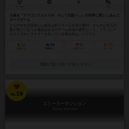
2～14人
－
2件
人狼を『ドラゴンクエストⅢ そして伝説へ…』の世界に落とし込んだ
カードゲーム
まものを全員追放した場合は村人チーム全員の勝利、まものと村人の
数が同じになった場合はまものチーム全員の勝利という、ドラゴンク
エストのキャラクターを扱っている事以外はシンプルな...
15
39
3
75
興味あり
経験あり
お気に入り
持ってる
通販の取り扱いがありません
19
No.
ストーカーマンション
Stalker Mansion