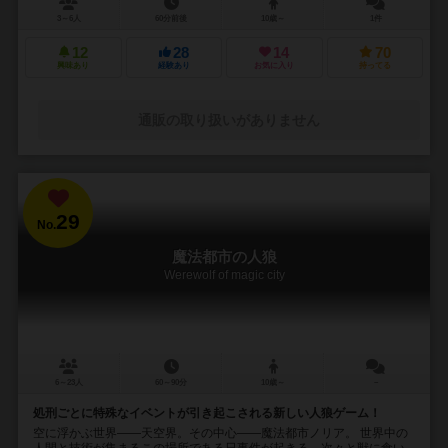
3～6人
60分前後
10歳～
1件
12
28
14
70
興味あり
経験あり
お気に入り
持ってる
通販の取り扱いがありません
29
No.
魔法都市の人狼
Werewolf of magic city
6～23人
60～90分
10歳～
－
処刑ごとに特殊なイベントが引き起こされる新しい人狼ゲーム！
空に浮かぶ世界――天空界。その中心――魔法都市ノリア。 世界中の
人間と技術が集まるこの場所である日事件が起きる。次々と獣に食い