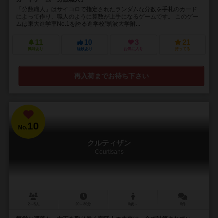
「分数職人」はサイコロで指定されたランダムな分数を手札のカード
によって作り、職人のように算数が上手になるゲームです。 このゲー
ムは東大進学率No.1を誇る進学校”筑波大学附...
11
10
3
21
興味あり
経験あり
お気に入り
持ってる
再入荷までお待ち下さい
10
No.
クルティザン
Courtisans
2～5人
20～30分
8歳～
5件