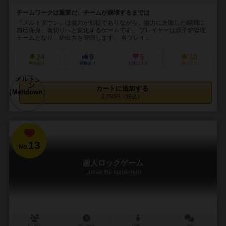
チームワークは重要だ、チームが崩壊するまでは
『メルトダウン』は協力が前提でありながら、協力に失敗した瞬間に
自己保身、裏切りへと変化するゲームです。 プレイヤーは原子炉管理
チームとなり、炉出力を管理します。 各プレイ...
24
9
5
10
興味あり
経験あり
お気に入り
持ってる
カートに追加する
2,750円（税込）
13
No.
超人ロックゲーム
Locke the superman