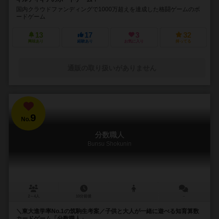
国内クラウドファンディングで1000万超えを達成した格闘ゲームのボ
ードゲーム
13
17
3
32
興味あり
経験あり
お気に入り
持ってる
通販の取り扱いがありません
9
No.
分数職人
Bunsu Shokunin
2～4人
10分前後
－
＼東大進学率No.1の筑駒生考案／子供と大人が一緒に遊べる知育算数
カードゲーム「分数職人」