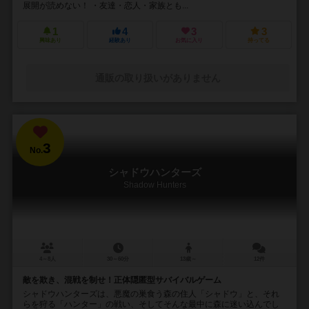
展開が読めない！ ・友達・恋人・家族とも...
1
4
3
3
興味あり
経験あり
お気に入り
持ってる
通販の取り扱いがありません
3
No.
シャドウハンターズ
Shadow Hunters
4～8人
30～60分
13歳～
12件
敵を欺き、混戦を制せ！正体隠匿型サバイバルゲーム
シャドウハンターズは、悪魔の巣食う森の住人「シャドウ」と、それ
らを狩る「ハンター」の戦い、そしてそんな最中に森に迷い込んでし