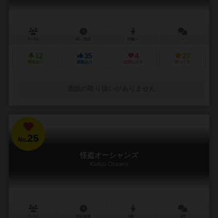
2～6人
45～55分
10歳～
－
12
35
4
27
興味あり
経験あり
お気に入り
持ってる
通販の取り扱いがありません
25
No.
怪盗オーシャンズ
Kaitou Oceans
3～4人
30分前後
8歳～
4件