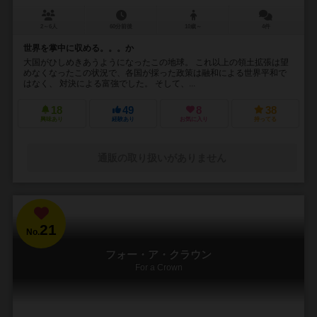
2～6人
60分前後
10歳～
4件
世界を掌中に収める。。。か
大国がひしめきあうようになったこの地球。 これ以上の領土拡張は望
めなくなったこの状況で、各国が採った政策は融和による世界平和で
はなく、 対決による富強でした。 そして、...
18
49
8
38
興味あり
経験あり
お気に入り
持ってる
通販の取り扱いがありません
21
No.
フォー・ア・クラウン
For a Crown