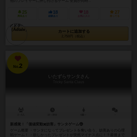
他のプレイヤーに押し付けるゲーム 全員が同時...
25
18
18
27
興味あり
経験あり
お気に入り
持ってる
カートに追加する
2,750円（税込）
2
No.
いたずらサンタさん
Tricky Santa Claus
2～6人
10～30分
6歳～
－
新感覚！「価値変動✖️妨害」サンタゲーム🤶
ゲーム概要 ・サンタになってプレゼントを奪い合う、妨害ありの心理
戦ゲーム！ ・欲しかったプレゼントが突然マイナス点に！？最後まで