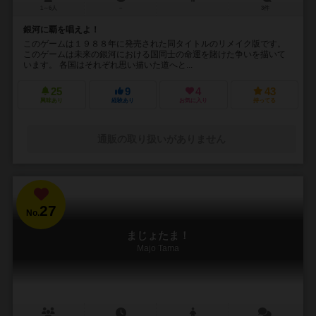
1～6人
－
3件
銀河に覇を唱えよ！
このゲームは１９８８年に発売された同タイトルのリメイク版です。
このゲームは未来の銀河における国同士の命運を賭けた争いを描いて
います。 各国はそれぞれ思い描いた道へと...
25
9
4
43
興味あり
経験あり
お気に入り
持ってる
通販の取り扱いがありません
27
No.
まじょたま！
Majo Tama