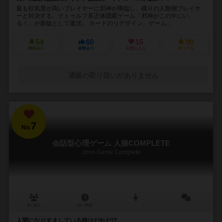
最も狂気度が高いプレイヤーに邪神が降臨し、残りの人類側プレイヤ
ーと対決する。クトゥルフ系正体隠匿ゲーム「邪神がこの中にい
る！」が新版として復活。 カードのリデザイン、ゲーム...
54
60
15
90
興味あり
経験あり
お気に入り
持ってる
通販の取り扱いがありません
7
No.
会話型心理ゲーム 人狼COMPLETE
Jinro Game Complete
4～25人
10～90分
－
人間になりすましている狼はだれだ!?