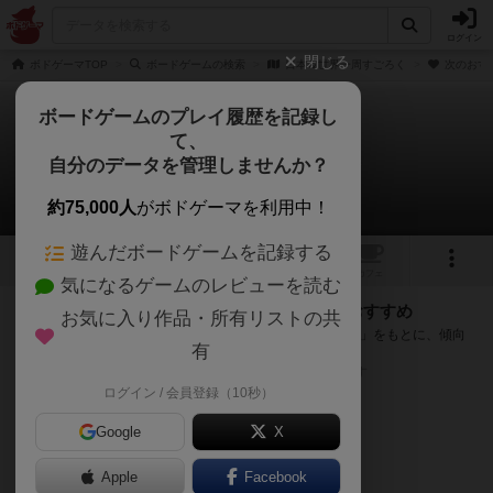
ログイン
閉じる
ボドゲーマTOP
ボードゲームの検索
日本＆世界一周すごろく
次のおす
ボードゲームのプレイ履歴を記録し
て、
日本＆世界一周すごろく
自分のデータを管理しませんか？
次のおすすめボードゲーム
約75,000人
がボドゲーマを利用中！
遊んだボードゲームを記録する
1
トップ
画像
動画
レビュー
カフェ
気になるゲームのレビューを読む
『日本＆世界一周すごろく』が好きな方へのおすすめ
お気に入り作品・所有リストの共
このゲームのトップページで投票された「プレイ感の評価」をもとに、傾向
有
が近いボードゲームをランキング形式で紹介します。
※リストには一定の投票数がある作品のみを表示しています
ログイン / 会員登録（10秒）
Google
X
Apple
Facebook