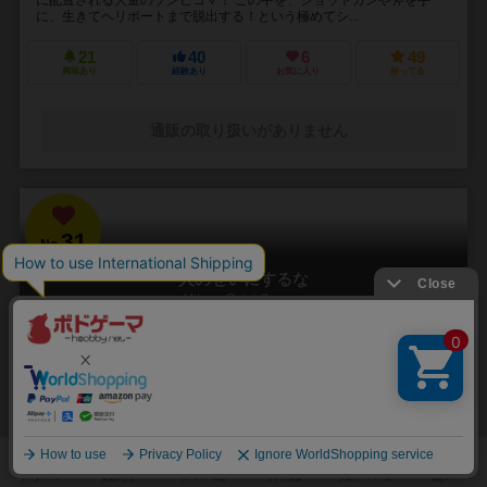
に、生きてヘリポートまで脱出する！という極めてシ...
21
40
6
49
興味あり
経験あり
お気に入り
持ってる
通販の取り扱いがありません
31
No.
人のせいにするな
Hitono Seini Suruna
3～5人
20分前後
5歳～
2件
責任をなすりつけろ！
「お前がやったんだろ！！」 やった覚えのないミスや罪を押し付けら