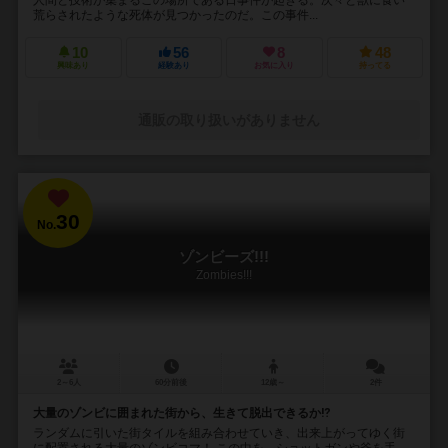
荒らされたような死体が見つかったのだ。この事件...
10
56
8
48
興味あり
経験あり
お気に入り
持ってる
通販の取り扱いがありません
30
No.
ゾンビーズ!!!
Zombies!!!
2～6人
60分前後
12歳～
2件
大量のゾンビに囲まれた街から、生きて脱出できるか⁉︎
ランダムに引いた街タイルを組み合わせていき、出来上がってゆく街
に配置される大量のゾンビコマ！ この中を、ショットガンや斧を手