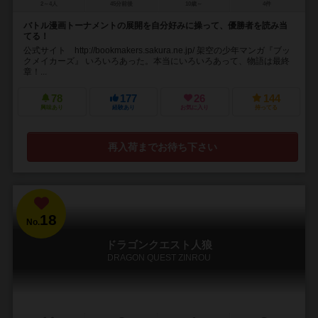
2～4人
45分前後
10歳～
4件
バトル漫画トーナメントの展開を自分好みに操って、優勝者を読み当
てる！
公式サイト http://bookmakers.sakura.ne.jp/ 架空の少年マンガ『ブッ
クメイカーズ』 いろいろあった。本当にいろいろあって、物語は最終
章！...
78
177
26
144
興味あり
経験あり
お気に入り
持ってる
再入荷までお待ち下さい
18
No.
ドラゴンクエスト人狼
DRAGON QUEST ZINROU