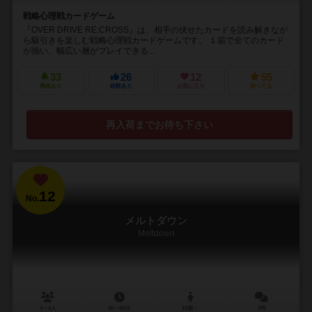
戦略心理戦カードゲーム
『OVER DRIVE RE:CROSS』は、相手の伏せたカードを読み解きなが
ら駆引きを楽しむ戦略心理戦カードゲームです。 １箱で全てのカード
が揃い、幅広い層がプレイできる...
33
26
12
55
興味あり
経験あり
お気に入り
持ってる
再入荷までお待ち下さい
12
No.
メルトダウン
Meltdown
4～6人
30～60分
10歳～
2件