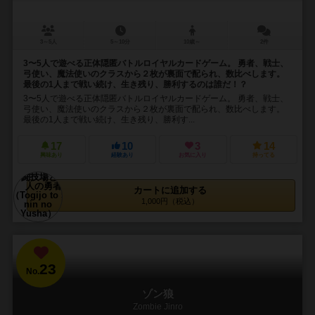
3～5人
5～10分
10歳～
2件
3〜5人で遊べる正体隠匿バトルロイヤルカードゲーム。 勇者、戦士、
弓使い、魔法使いのクラスから２枚が裏面で配られ、数比べします。
最後の1人まで戦い続け、生き残り、勝利するのは誰だ！？
3〜5人で遊べる正体隠匿バトルロイヤルカードゲーム。 勇者、戦士、
弓使い、魔法使いのクラスから２枚が裏面で配られ、数比べします。
最後の1人まで戦い続け、生き残り、勝利す...
17
10
3
14
興味あり
経験あり
お気に入り
持ってる
カートに追加する
1,000円（税込）
23
No.
ゾン狼
Zombie Jinro