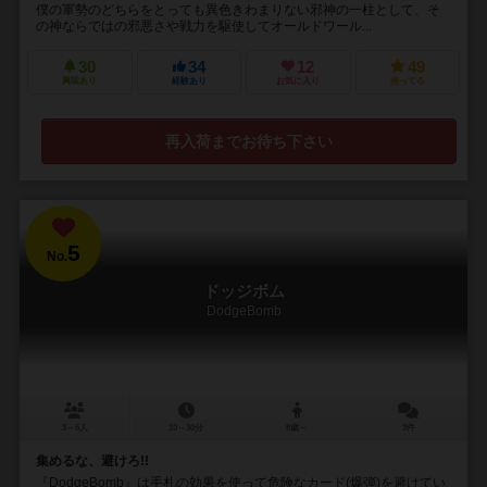
僕の軍勢のどちらをとっても異色きわまりない邪神の一柱として、そ
の神ならではの邪悪さや戦力を駆使してオールドワール...
30
34
12
49
興味あり
経験あり
お気に入り
持ってる
再入荷までお待ち下さい
5
No.
ドッジボム
DodgeBomb
3～6人
10～30分
8歳～
3件
集めるな、避けろ!!
『DodgeBomb』は手札の効果を使って危険なカード(爆弾)を避けてい