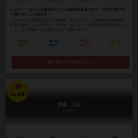
5～12人
60～80分
12歳～
7件
レディー・カーンの基地をロックは破壊出来るのか？ ESPが飛び交
う戦いがここに始まる！
このゲームは聖悠紀先生作の漫画「超人ロック」の初期の作品世界を
忠実に再現したものです。 その為、超人ロックの初期の作品を知らな
いと、まず間違いなく面白くないと思います。 ...
54
79
25
89
興味あり
経験あり
お気に入り
持ってる
再入荷までお待ち下さい
14
No.
雷轟：山吹
Raigou