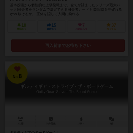
基本役職から個性的な上級役職まで、全てが詰まったシリーズ最大パ
ック!司会者をランダムで決定できる司会者カードも収録!噓を見破れる
かvs.欺けるか。 正体を隠して人間に紛れる...
10
15
7
37
興味あり
経験あり
お気に入り
持ってる
再入荷までお待ち下さい
8
No.
ギルティギア・ストライブ - ザ・ボードゲーム
Guilty Gear: Strive – The Board Game
2人用
15分前後
14歳～
1件
ギルティギアのボードゲーム！