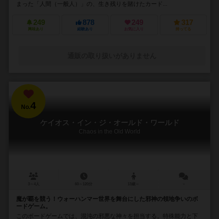
まった「人間（一般人）」の、生き残りを賭けたカード...
249
878
249
317
興味あり
経験あり
お気に入り
持ってる
通販の取り扱いがありません
4
No.
ケイオス・イン・ジ・オールド・ワールド
Chaos in the Old World
3～4人
60～120分
13歳～
－
魔が覇を競う！ウォーハンマー世界を舞台にした邪神の領地争いのボ
ードゲーム。
このボードゲームでは、混沌の邪悪な神々を担当する。特殊能力と下