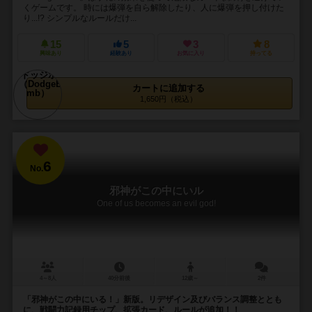
くゲームです。 時には爆弾を自ら解除したり、人に爆弾を押し付けた
り...!? シンプルなルールだけ...
15
5
3
8
興味あり
経験あり
お気に入り
持ってる
カートに追加する
1,650円（税込）
6
No.
邪神がこの中にいル
One of us becomes an evil god!
4～8人
40分前後
12歳～
2件
「邪神がこの中にいる！」新版。リデザイン及びバランス調整ととも
に、戦闘力記録用チップ、拡張カード、ルールが追加！！