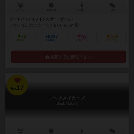
3～5人
45分前後
17歳～
6件
デッドバイデイライトのボードゲーム！
ファンならぜひプレイしてもらいたい作品！
79
227
53
212
興味あり
経験あり
お気に入り
持ってる
再入荷までお待ち下さい
17
No.
ブックメイカーズ
Book Makers