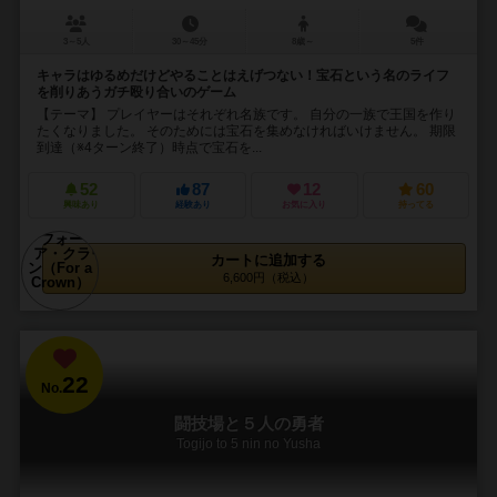
3～5人
30～45分
8歳～
5件
キャラはゆるめだけどやることはえげつない！宝石という名のライフ
を削りあうガチ殴り合いのゲーム
【テーマ】 プレイヤーはそれぞれ名族です。 自分の一族で王国を作り
たくなりました。 そのためには宝石を集めなければいけません。 期限
到達（※4ターン終了）時点で宝石を...
52
87
12
60
興味あり
経験あり
お気に入り
持ってる
カートに追加する
6,600円（税込）
22
No.
闘技場と５人の勇者
Togijo to 5 nin no Yusha