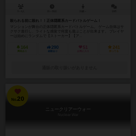
3～4人
15～30分
15歳～
10件
殺られる前に殺れ！！正体隠匿系カードバトルゲーム！
マンションが舞台の正体隠匿系カードバトルゲーム。 ゲーム自体はサ
クサク進行し、ライトな感覚で何度も遊ぶことが出来ます。 プレイヤ
ーは始めにランダムで【ストーカー】【ア...
164
290
51
241
興味あり
経験あり
お気に入り
持ってる
通販の取り扱いがありません
20
No.
ニュークリアーウォー
Nuclear War