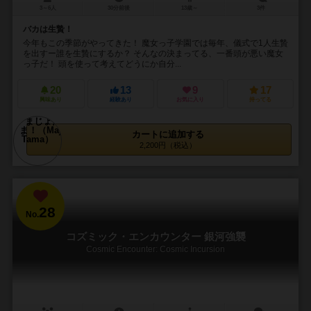
3～6人
30分前後
13歳～
3件
バカは生贄！
今年もこの季節がやってきた！ 魔女っ子学園では毎年、儀式で1人生贄
を出すー誰を生贄にするか？ そんなの決まってる、一番頭が悪い魔女
っ子だ！ 頭を使って考えてどうにか自分...
20
13
9
17
興味あり
経験あり
お気に入り
持ってる
カートに追加する
2,200円（税込）
28
No.
コズミック・エンカウンター 銀河強襲
Cosmic Encounter: Cosmic Incursion