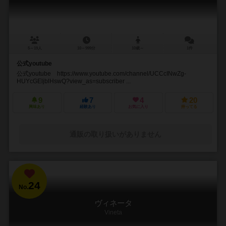
5～19人
10～999分
10歳～
1件
公式youtube
公式youtube https://www.youtube.com/channel/UCCcINwZg-
HUYcGEljblHswQ?view_as=subscriber ...
9
7
4
20
興味あり
経験あり
お気に入り
持ってる
通販の取り扱いがありません
24
No.
ヴィネータ
Vineta