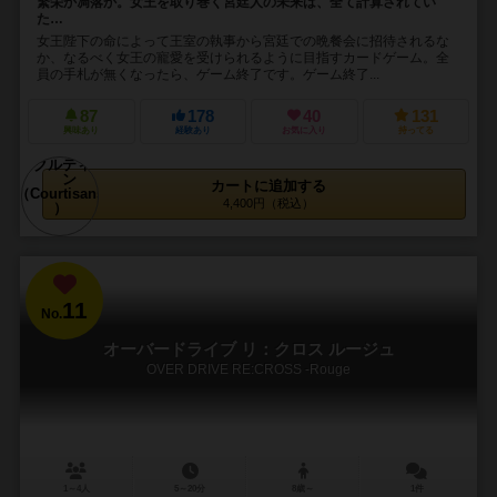
繁栄か凋落か。女王を取り巻く宮廷人の未来は、全て計算されてい
た…
女王陛下の命によって王室の執事から宮廷での晩餐会に招待されるな
か、なるべく女王の寵愛を受けられるように目指すカードゲーム。全
員の手札が無くなったら、ゲーム終了です。ゲーム終了...
87
178
40
131
興味あり
経験あり
お気に入り
持ってる
カートに追加する
4,400円（税込）
11
No.
オーバードライブ リ：クロス ルージュ
OVER DRIVE RE:CROSS -Rouge
1～4人
5～20分
8歳～
1件