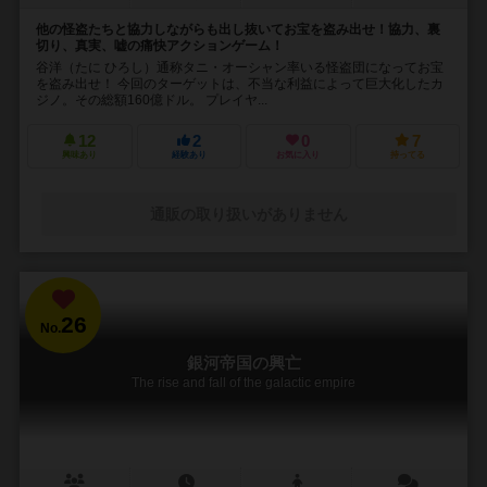
他の怪盗たちと協力しながらも出し抜いてお宝を盗み出せ！協力、裏
切り、真実、嘘の痛快アクションゲーム！
谷洋（たに ひろし）通称タニ・オーシャン率いる怪盗団になってお宝
を盗み出せ！ 今回のターゲットは、不当な利益によって巨大化したカ
ジノ。その総額160億ドル。 プレイヤ...
12
2
0
7
興味あり
経験あり
お気に入り
持ってる
通販の取り扱いがありません
26
No.
銀河帝国の興亡
The rise and fall of the galactic empire