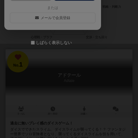
または
メールで会員登録
しばらく表示しない
1
No.
アドテール
Adtale
3～4人
20～30分
10歳～
－
過去に無いプレイ感のダイスゲーム！
ダイスでできたスライム、ダイスライムが襲ってくる！？ ファンタジ
ー世界でソロ冒険者となり、襲ってくるダイスライムを技を用いて、