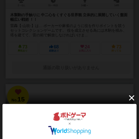
2～4人
15～40分
14歳～
14件
木製駒の手触りに 中二心をくすぐる世界観 立体的に展開していく盤面
幅広い戦術 ！！
雷轟【-山吹-】は… ポーカーや麻雀のように役を作りポイントを競う
セットコレクションゲームです。 役を成立させる為には木駒を積み、
塔を建てて、雷の術で解放しなければいけま...
73
68
24
73
興味あり
経験あり
お気に入り
持ってる
通販の取り扱いがありません
15
No.
ブラッドボーン：カードゲーム
Bloodborne: The Card Game