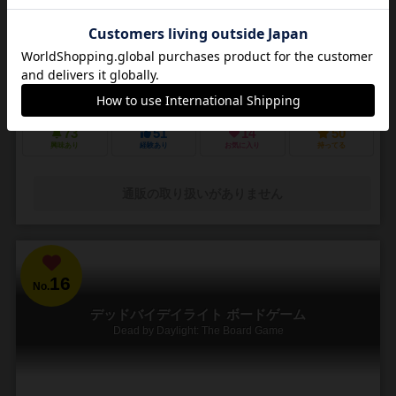
3～5人
30～45分
14歳～
4件
悪夢のような街で他の狩人を出し抜いて「血の遺志」を集めろ
ＰＳ４で発売されたフロムソフトウェアのブラッドボーンのカードゲ
ーム化。 かつて栄華を極めた古都ヤーナムでは風土病「獣の病」がは
びこっていた。あなたは「獣の病」の罹患者で...
73
51
14
50
興味あり
経験あり
お気に入り
持ってる
通販の取り扱いがありません
16
No.
デッドバイデイライト ボードゲーム
Dead by Daylight: The Board Game