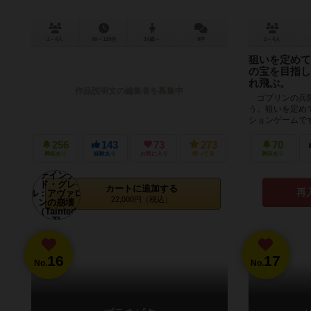
1～4人
60～120分
14歳～
9件
2～4人
狙いを定めて
の宝を目指し
れ飛ぶ。
作品説明文の編集者を募集中
ゴブリンの兵隊
う。狙いを定め
ションゲームで
い、全員同時に城
256
143
73
273
70
興味あり
経験あり
お気に入り
持ってる
興味あり
カートに追加する
再
22,000円（税込）
16
17
No.
No.