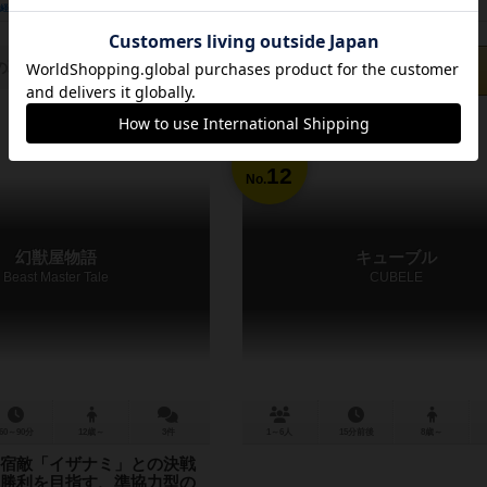
経験あり
お気に入り
持ってる
興味あり
経験あり
お気に入り
カートに追加する
の取り扱いがありません
1,980円（税込）
12
No.
幻獣屋物語
キューブル
Beast Master Tale
CUBELE
60～90分
12歳～
3件
1～6人
15分前後
8歳～
宿敵「イザナミ」との決戦
勝利を目指す、準協力型の