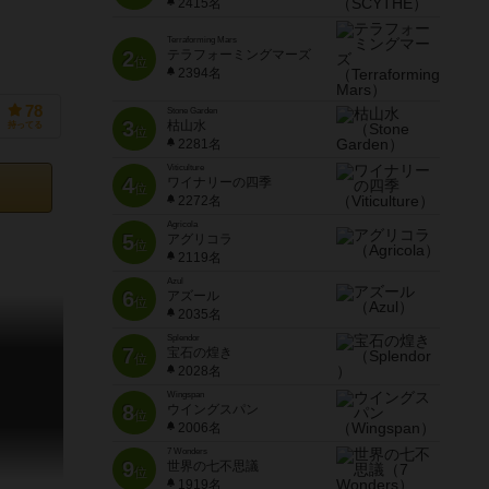
2415名
Terraforming Mars
2
テラフォーミングマーズ
位
2394名
78
Stone Garden
3
枯山水
持ってる
位
2281名
Viticulture
4
ワイナリーの四季
位
2272名
Agricola
5
アグリコラ
位
2119名
Azul
6
アズール
位
2035名
Splendor
7
宝石の煌き
位
2028名
Wingspan
8
ウイングスパン
位
2006名
7 Wonders
9
世界の七不思議
位
1919名