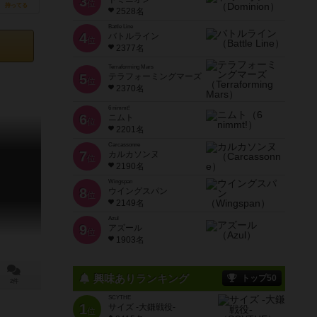
3
位
持ってる
2528名
Battle Line
4
バトルライン
位
2377名
Terraforming Mars
5
テラフォーミングマーズ
位
2370名
6 nimmt!
6
ニムト
位
2201名
Carcassonne
7
カルカソンヌ
位
2190名
Wingspan
8
ウイングスパン
位
2149名
Azul
9
アズール
位
1903名
興味ありランキング
トップ50
2件
SCYTHE
1
サイズ -大鎌戦役-
位