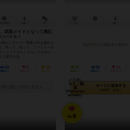
60分前後
10歳～
2件
2～4人
－
6歳～
、武装メイドとなって裏紅
いバトル！
を動かしヨコマハ警察の目を逃れな
作品説明文の編集者を募集中
め、売って、戦って、ファミリーを
にかくメイドがたくさんいてかわい
な能力があ...
43
9
52
25
96
14
経験あり
お気に入り
持ってる
興味あり
経験あり
お気に入り
カートに追加する
の取り扱いがありません
3,080円（税込）
6
No.