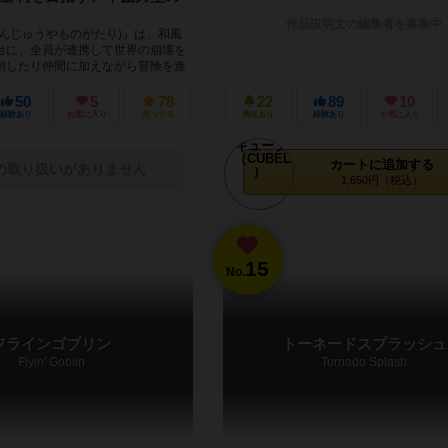
作品説明文の編集者を募集中
げんじゅうやものがたり)』は、和風
台に、全員が連携して世界の崩壊を
倒したり仲間に加えながら冒険を進
宿敵「イザナミ」と...
50
5
78
22
89
10
経験あり
お気に入り
持ってる
興味あり
経験あり
お気に入り
カートに追加する
の取り扱いがありません
1,650円（税込）
15
No.
フラインゴブリン
トーネードスプラッシュ
Flyin' Goblin
Tornado Splash