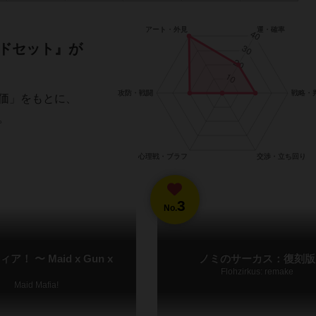
ドセット』が
価」をもとに、
。
3
No.
！ 〜 Maid x Gun x
ノミのサーカス：復刻版
Flohzirkus: remake
Maid Mafia!