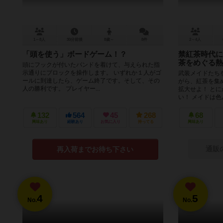
1～8人
30分前後
8歳～
8件
2～4人
「頭を使う」ボードゲーム！？
禁紅茶時代に
茶をめぐる熱
頭にフックが付いたバンドを着けて、与えられた指
示通りにブロックを操作します。 いずれか１人がゴ
武装メイドたち
ールに到達したら、ゲーム終了です。そして、その
がら、紅茶を集
人の勝利です。 プレイヤー...
拡大せよ！ と
い！ メイドは色ん
132
564
45
268
68
興味あり
経験あり
お気に入り
持ってる
興味あり
通販
再入荷までお待ち下さい
4
5
No.
No.