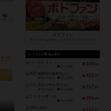
3件
ボドファン
ボードゲームに特化したクラウドファンディング
アクセス数 急上昇中
109
持ってる
コレクト！
340
PT
紹介文なし
1件の投稿
無限まちがいさがし
322
PT
紹介文あり
2件の投稿
ガルフストライク
217
PT
紹介文あり
1件の投稿
クルティボ
203
PT
紹介文なし
1件の投稿
1809
112
PT