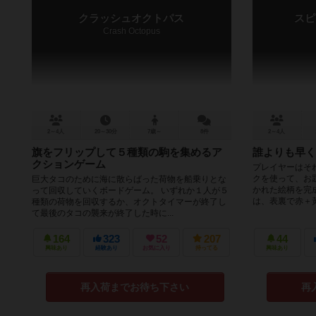
クラッシュオクトパス
スピ
Crash Octopus
2～4人
20～30分
7歳～
8件
2～4人
旗をフリップして５種類の駒を集めるア
誰よりも早く
クションゲーム
プレイヤーはそ
クを使って、お
巨大タコのために海に散らばった荷物を船乗りとな
かれた絵柄を完
って回収していくボードゲーム。 いずれか１人が５
は、表裏で赤＋黃
種類の荷物を回収するか、オクトタイマーが終了し
て最後のタコの襲来が終了した時に...
164
323
52
207
44
興味あり
経験あり
お気に入り
持ってる
興味あり
再入荷までお待ち下さい
再