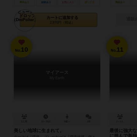
興味あり
経験あり
お気に入り
持ってる
興味あり
カートに追加する
通販
2,970円（税込）
10
11
No.
No.
マイアース
My Earth
2人用
10～20分
8歳～
2件
2～4人
美しい地球に生まれて。
最後に強大な
に挑んで単独
テーマは『環境』 プレーヤーは『環境破壊』側と