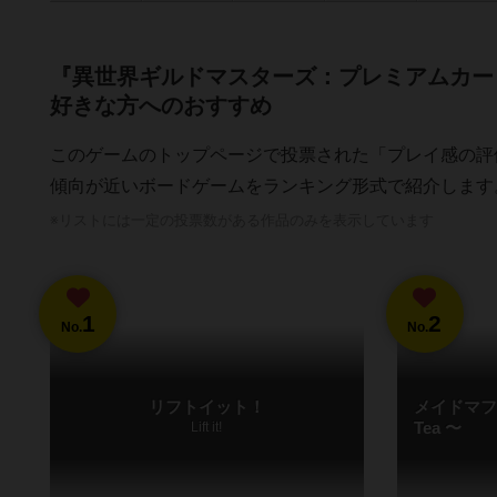
『異世界ギルドマスターズ：プレミアムカー
好きな方へのおすすめ
このゲームのトップページで投票された「プレイ感の評
傾向が近いボードゲームをランキング形式で紹介します
※リストには一定の投票数がある作品のみを表示しています
1
2
No.
No.
リフトイット！
メイドマフィア
Lift it!
Tea 〜