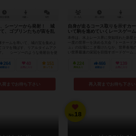
30分前後
8歳～
5件
2～5人
20～40分
6歳～
、シーソーから発射！ 城
自身が走るコース取りを示すカー
て、ゴブリンたちが宙を乱
いて駒を進めていくレースゲーム
本作は、水上レース界に突如現れた新星
一度の世界一を決める大会『トーネード
チームを率いて、城の宝を集めよ
ュ』の出場にこぎ着けたなか、世界各地
てコマを飛ばす、リアルタイムアク
い世界最速の栄冠を目指すボードゲーム...
す。 シーソーのような発射台を使
に向けてコマ...
264
40
151
224
466
139
経験あり
お気に入り
持ってる
興味あり
経験あり
お気に入り
入荷までお待ち下さい
再入荷までお待ち下さい
18
No.