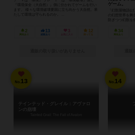
ゲーム。
『環境保全（大自然）』側に分かれてゲームを行い
ます。 様々な環境破壊要因に立ち向かう大自然。果
『幻獣屋物語(
たして環境は守られるのか。 ...
の幻想世界を舞
防ぎつつ幻獣を
め、最後に強大な
2
13
3
12
34
興味あり
経験あり
お気に入り
持ってる
興味あり
通販の取り扱いがありません
通販
13
14
No.
No.
テインテッド・グレイル：アヴァロ
ンの崩壊
Tainted Grail: The Fall of Avalon