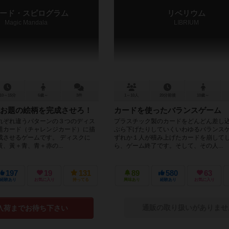
ード・スピログラム
リベリウム
Magic Mandala
LIBRIUM
10～15分
6歳～
3件
1～10人
20分前後
10歳～
お題の絵柄を完成させろ！
カードを使ったバランスゲーム
れぞれ違うパターンの３つのディス
プラスチック製のカードをどんどん差し
題カード（チャレンジカード）に描
ぶら下げたりしていくいわゆるバランスゲ
成させるゲームです。 ディスクに
ずれか１人が積み上げたカードを崩して
、黃＋青、青＋赤の...
ら、ゲーム終了です。そして、その人...
197
19
131
89
580
63
経験あり
お気に入り
持ってる
興味あり
経験あり
お気に入り
通販の取り扱いがありませ
入荷までお待ち下さい