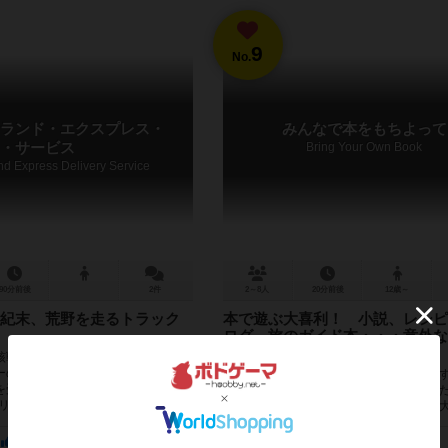
9
No.
ランド・エクスプレス・
みんなで本をもちよって
・サービス
Bring Your Own Book
d Express Delivery Service
90分前後
2件
2～8人
20分前後
12歳～
紀末、荒野を走るトラック
本で遊ぶ大喜利！ 小説、レシピ
ログ、旅のガイド本・・・意外な
が大活躍！
核戦争後の世紀末、荒野を走る配達
ーの役割を引き受け、３つあるギャ
あなたには、お気に入りの本はありま
を受け、食料や水や銃を届けます。
生時代にハマり、今でもたまに思い出し
バリー) 時には...
みたくなるあの小説。いつもキッチンで
のレシピ本。他にも漫画、旅のガイド本...
31
13
24
134
252
53