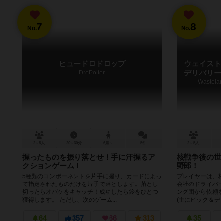
7
8
No.
No.
ヒュードロドロップ
ウェイスト
DroPolter
デリバリー
Wastelan
2～5人
20～30分
6歳～
5件
2～5人
握ったものを振り落とせ！手に汗握るア
核戦争後の世
クションゲーム！
野郎！
5種類のコンポーネントを片手に握り、カードによっ
プレイヤーは、
て指定されたものだけを片手で落とします。落とし
会社のドライバ
切ったらオバケをキャッチ！成功したら鈴をひとつ
ング団から依頼
獲得します。 ただし、次のゲーム...
(主にピック＆デリ
64
357
66
313
35