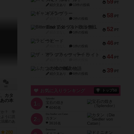
59
PT
紹介文あり
13件の投稿
ギャンブラー
58
PT
紹介文なし
2件の投稿
Bitter End ブタペスト救出作戦
52
PT
紹介文なし
1件の投稿
ラピード
46
PT
紹介文なし
1件の投稿
ザ・フラッフィー・ライト
44
PT
紹介文なし
0件の投稿
ふたつの城の物語
39
PT
紹介文あり
6件の投稿
9件
お気に入りランキング
トップ50
、カタ
Splendor
あの本
1
宝石の煌き
位
4040名
すか？ 学
Die Siedler von Catan
たように読
2
カタン
位
大活躍のあ
3616名
Dominion
280
ドミニオン