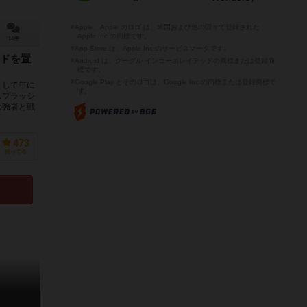
※Apple、Apple のロゴ は、米国および他の国々で登録された
Apple Inc.の商標です。
14件
※App Store は、Apple Inc.のサービスマークです。
ドを置
※Android は、グーグル インコーポレイテッドの商標または登録商
標です。
※Google Play とそのロゴは、Google Inc.の商標または登録商標で
として年に
す。
スプラッシ
の強者と戦
473
持ってる