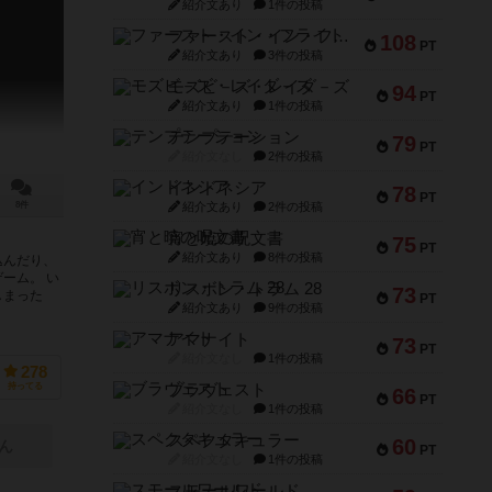
紹介文あり
1件の投稿
ファースト・イン・フライト
108
PT
紹介文あり
3件の投稿
モズビ－ズ・レイダ－ズ
94
PT
紹介文あり
1件の投稿
テンプテーション
79
PT
紹介文なし
2件の投稿
インドネシア
78
PT
紹介文あり
2件の投稿
8件
宵と暁の呪文書
75
PT
紹介文あり
8件の投稿
込んだり、
ーム。 い
リスボン・トラム 28
73
しまった
PT
紹介文あり
9件の投稿
アマナイト
73
PT
紹介文なし
1件の投稿
278
ブラヴェスト
持ってる
66
PT
紹介文なし
1件の投稿
スペクタキュラー
60
ん
PT
紹介文なし
1件の投稿
スモールワールド