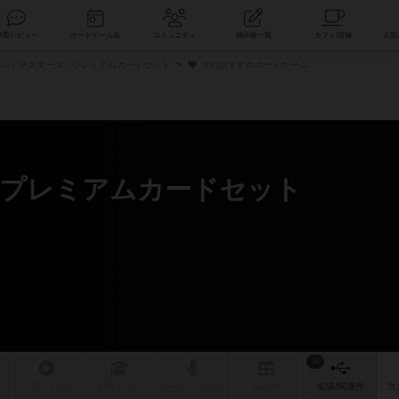
索
新着レビュー
ボードゲーム会
コミュニティ
掲示板一覧
ルドマスターズ：プレミアムカードセット
次のおすすめボードゲーム
：プレミアムカードセット
ム
10
リプレイ
日記
戦略
・コツ
ルール
/インスト
掲示板
拡張/関連
作
次