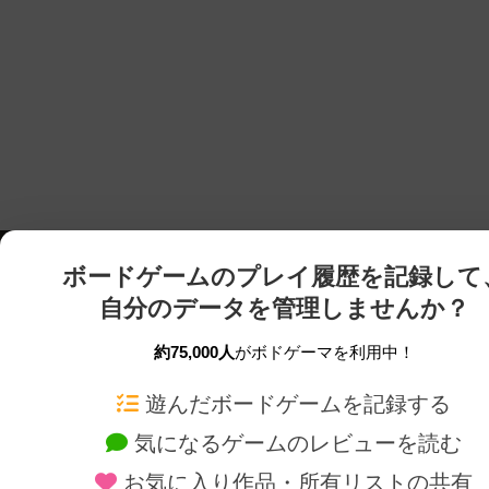
ボードゲームのプレイ履歴を記録して
自分のデータを管理しませんか？
約75,000人
がボドゲーマを利用中！
ボドゲーマTOP
ボードゲーム通販
遊んだボードゲームを記録する
気になるゲームのレビューを読む
ボードゲームを検索する
新作・再入荷情報
お気に入り作品・所有リストの共有
ボードゲームの新着レビュー
定番ボードゲームの通販