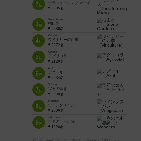
2
テラフォーミングマーズ
位
2395名
Stone Garden
3
枯山水
位
2280名
Viticulture
4
ワイナリーの四季
位
2272名
Agricola
5
アグリコラ
位
2120名
Azul
6
アズール
位
2034名
Splendor
7
宝石の煌き
位
2030名
Wingspan
8
ウイングスパン
位
2006名
7 Wonders
9
世界の七不思議
位
1920名
※Apple、Apple のロゴ は、米国および他の国々で登録された