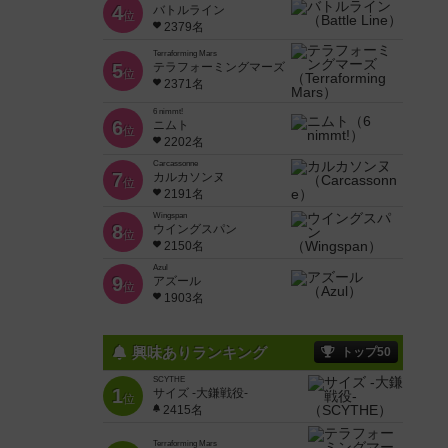
4
バトルライン
位
2379名
Terraforming Mars
5
テラフォーミングマーズ
位
2371名
6 nimmt!
6
ニムト
位
2202名
Carcassonne
7
カルカソンヌ
位
2191名
Wingspan
8
ウイングスパン
位
2150名
Azul
9
アズール
位
1903名
興味ありランキング
トップ50
SCYTHE
1
サイズ -大鎌戦役-
位
2415名
Terraforming Mars