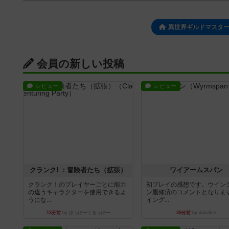
異世界ギルドマスタ
会員の新しい投稿
レビュー
レビュー
クランク! ：冒険者たち（拡張）
ワイアームスパン
クランク！のプレイヤーごとに能力
初プレイの感想です。ウイン
の違うキャラクターを使用できるよ
ン履修済のコメントとなりま
うにな...
イング...
13分前
by ぽっぽーくるっぽー
39分前
by daisdice