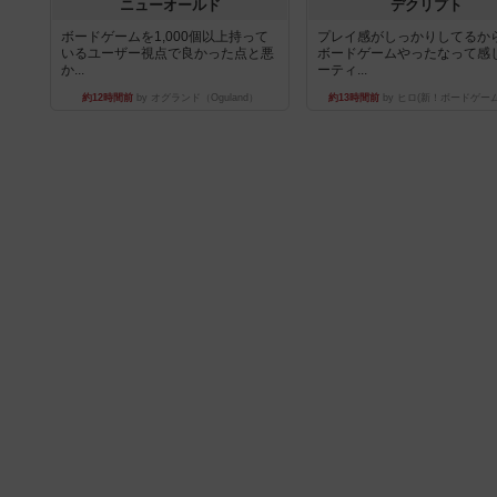
ニューオールド
デクリプト
ボードゲームを1,000個以上持って
プレイ感がしっかりしてるか
いるユーザー視点で良かった点と悪
ボードゲームやったなって感
か...
ーティ...
約12時間前
by オグランド（Oguland）
約13時間前
by ヒロ(新！ボードゲー