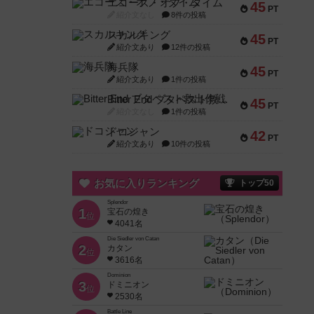
エコーズ・オブ・タイム
45
PT
紹介文なし
8件の投稿
スカルキング
45
PT
紹介文あり
12件の投稿
海兵隊
45
PT
紹介文あり
1件の投稿
Bitter End ブタペスト救出作戦
45
PT
紹介文なし
1件の投稿
ドコジャン
42
PT
紹介文あり
10件の投稿
お気に入りランキング
トップ50
Splendor
1
宝石の煌き
位
4041名
Die Siedler von Catan
2
カタン
位
3616名
Dominion
3
ドミニオン
位
2530名
Battle Line