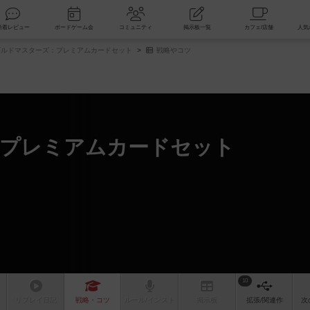
索
新着レビュー
ボードゲーム会
コミュニティ
掲示板一覧
ルドマスターズ：プレミアムカードセット
戦略やコツ
：プレミアムカードセット
10
リプレイ
日記
戦略
・コツ
ルール
/インスト
掲示板
拡張/関連
作
次