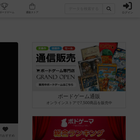
ログイン
カフェ/店舗
人気ボードゲーム
通販ストア
ボードゲーム通販
オンラインストアで7,500商品を販売中
のおすすめ