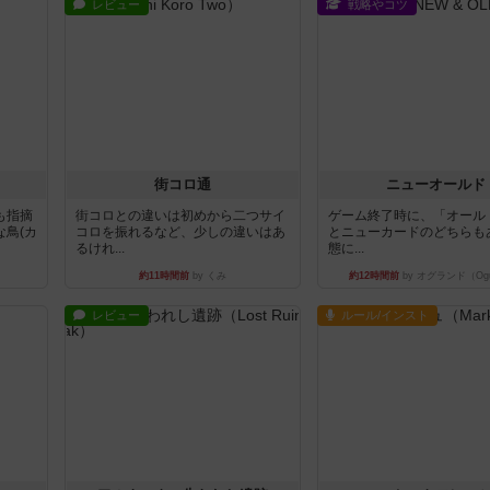
レビュー
戦略やコツ
街コロ通
ニューオールド
も指摘
街コロとの違いは初めから二つサイ
ゲーム終了時に、「オール
鳥(カ
コロを振れるなど、少しの違いはあ
とニューカードのどちらも
るけれ...
態に...
約11時間前
by くみ
約12時間前
by オグランド（Ogu
レビュー
ルール/インスト