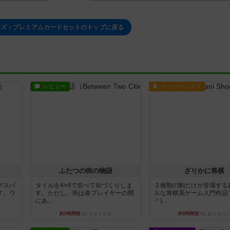
ーズ：プレミアムカードセットのトップに戻る
レビュー
ルール/インスト
ふたつの街の物語
ざりかに将棋
グスパ
タイルを4×4で並べて街づくりしま
３種類の駒だけが登場する
す。ウ
す。ただし、街は各プレイヤーの間
ルな将棋系ゲーム入門作品で
にあ...
＾)...
約5時間前
by ジェイとと
約5時間前
by あんちっ