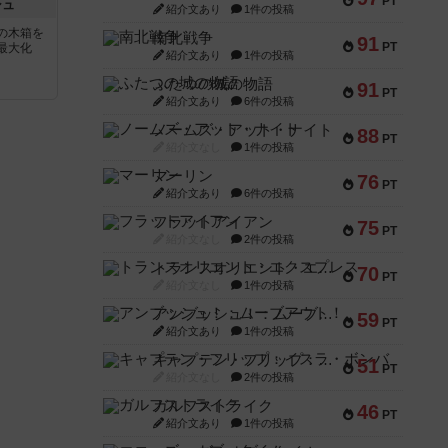
PT
シュ
紹介文あり
1件の投稿
の木箱を
南北戦争
91
PT
最大化
紹介文あり
1件の投稿
ふたつの城の物語
91
PT
紹介文あり
6件の投稿
ノームズ・アット・ナイト
88
PT
紹介文なし
1件の投稿
マーリン
76
PT
紹介文あり
6件の投稿
フラットアイアン
75
PT
紹介文なし
2件の投稿
トランスオリエント・エクスプレス
70
PT
紹介文なし
1件の投稿
アンブッシュ！：ムーブアウト！
59
PT
紹介文あり
1件の投稿
キャプテン・フリップ：イスラ・ボンバ
51
PT
紹介文なし
2件の投稿
ガルフストライク
46
PT
紹介文あり
1件の投稿