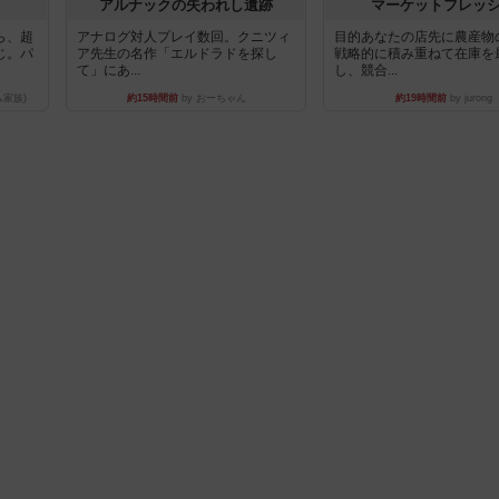
アルナックの失われし遺跡
マーケットフレッ
ら、超
アナログ対人プレイ数回。クニツィ
目的あなたの店先に農産物
じ。パ
ア先生の名作「エルドラドを探し
戦略的に積み重ねて在庫を
て」にあ...
し、競合...
ム家族)
約15時間前
by おーちゃん
約19時間前
by jurong