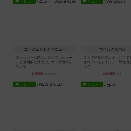
レビュー
レビュー
エージェントアベニュー
ウイングスパン
追いついたら勝ち。シンプルなルー
２人で何度かプレイ。ここで
ルと直感的な目的で、ボドゲ慣れし
されているように、一部強力な
ていな...
ラス...
約5時間前
by daisdice
約6時間前
by S
レビュー
レビュー