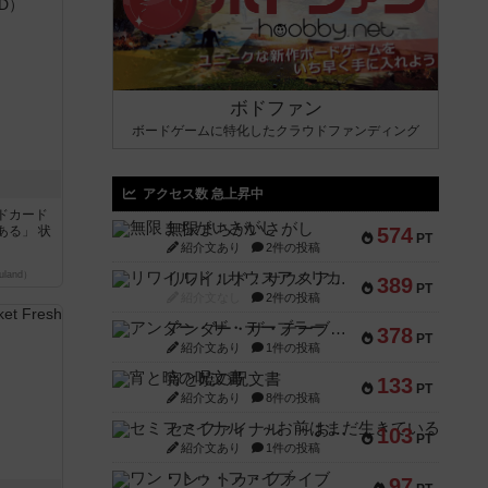
ボドファン
ボードゲームに特化したクラウドファンディング
アクセス数 急上昇中
ドカード
無限まちがいさがし
ある」 状
574
PT
紹介文あり
2件の投稿
land）
リワイルド：サウスアメリカ
389
PT
紹介文なし
2件の投稿
アンダー・ザ・テーブラー
378
PT
紹介文あり
1件の投稿
宵と暁の呪文書
133
PT
紹介文あり
8件の投稿
セミファイナル ～お前はまだ生きている～
103
PT
紹介文あり
1件の投稿
ワン・トゥ・ファイブ
97