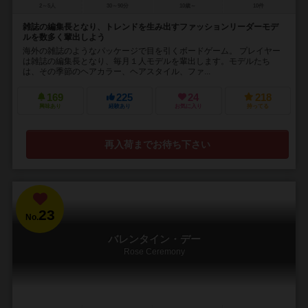
2～5人
30～90分
10歳～
10件
雑誌の編集長となり、トレンドを生み出すファッションリーダーモデ
ルを数多く輩出しよう
海外の雑誌のようなパッケージで目を引くボードゲーム。 プレイヤー
は雑誌の編集長となり、毎月１人モデルを輩出します。モデルたち
は、その季節のヘアカラー、ヘアスタイル、ファ...
169
225
24
218
興味あり
経験あり
お気に入り
持ってる
再入荷までお待ち下さい
23
No.
バレンタイン・デー
Rose Ceremony