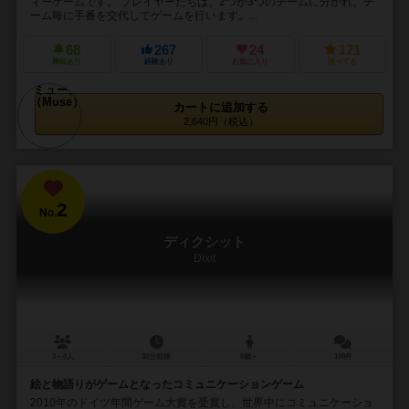
ィーゲームです。 プレイヤーたちは、2つか3つのチームに分かれ、チ
ーム毎に手番を交代してゲームを行います。...
68
267
24
171
興味あり
経験あり
お気に入り
持ってる
カートに追加する
2,640円（税込）
2
No.
ディクシット
Dixit
3～8人
30分前後
6歳～
108件
絵と物語りがゲームとなったコミュニケーションゲーム
2010年のドイツ年間ゲーム大賞を受賞し、世界中にコミュニケーショ