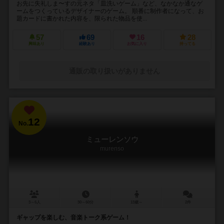
お先に失礼しま〜すの元ネタ「皿洗いゲーム」など、なかなか通なゲ
ームをつくっているデザイナーのゲーム。 順番に制作者になって、お
題カードに書かれた内容を、限られた物品を使...
57
69
16
28
興味あり
経験あり
お気に入り
持ってる
通販の取り扱いがありません
12
No.
ミューレンソウ
murenso
3～6人
30～60分
13歳～
2件
ギャップを楽しむ、音楽トーク系ゲーム！