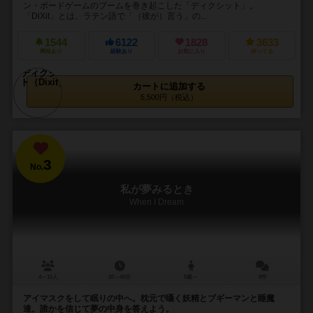
ン・ボードゲームのブームを巻き起こした「ディクシット」。
「DiXit」とは、ラテン語で「（彼が）言う」の...
1544
6122
1828
3633
興味あり
経験あり
お気に入り
持ってる
カートに追加する
5,500円（税込）
3
No.
私が夢みるとき
When I Dream
4～10人
20～40分
8歳～
8件
アイマスクをして眠りの中へ。枕元で囁く妖精とブギーマンと睡魔
達。誰かを信じて夢の中身を答えよう。