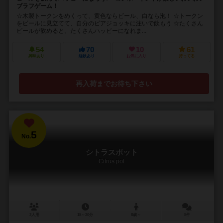
ブラフゲーム！
☆木製トークンをめくって、黄色ならビール、白なら泡！ ☆トークン
をビールに見立てて、自分のビアジョッキに注いで飲もう ☆たくさん
ビールが飲めると、たくさんハッピーになれま...
54
70
10
61
興味あり
経験あり
お気に入り
持ってる
再入荷までお待ち下さい
5
No.
シトラスポット
Citrus pot
2人用
15～30分
8歳～
5件