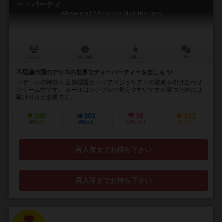
ー・パーティ
Where am I ? Alice in a Mad Tea party
2～4人
20～30分
8歳～
7件
不思議の国のアリスの世界でティーパーティーを楽しもう!
＜ゲームの特徴＞ 正体隠匿とエリアマジョリティの要素を掛け合わせ
たゲーム性です。 ルールはシンプルで覚えやすいですが勝つためには
駆け引きが必要です。 ...
109
301
39
311
興味あり
経験あり
お気に入り
持ってる
再入荷までお待ち下さい
再入荷までお待ち下さい