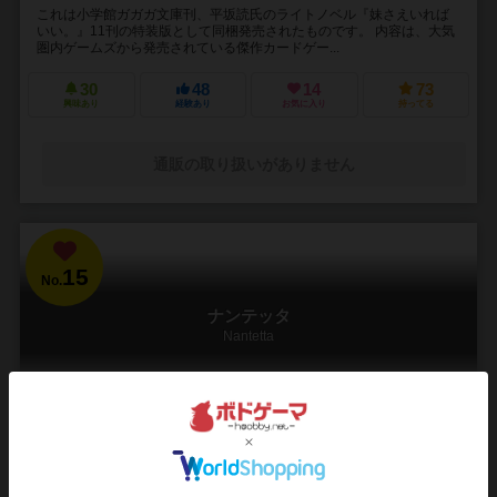
これは小学館ガガガ文庫刊、平坂読氏のライトノベル『妹さえいれば
いい。』11刊の特装版として同梱発売されたものです。 内容は、大気
圏内ゲームズから発売されている傑作カードゲー...
30
48
14
73
興味あり
経験あり
お気に入り
持ってる
通販の取り扱いがありません
15
No.
ナンテッタ
Nantetta
3～7人
10分前後
4歳～
2件
感受性を育む新感覚かるた