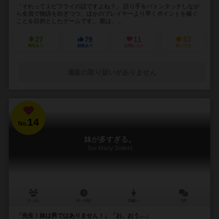
「それってエビフライの話ですよね？」 語り手をバトンタッチしなが
ら全員で物語を紡ぎつつ、ほかのプレイヤーより早くポイントを稼ぐ
ことを目的としたゲームです。 親は、...
27
79
11
57
興味あり
経験あり
お気に入り
持ってる
通販の取り扱いがありません
14
No.
妹が多すぎる。
Too Many Sisters
2～4人
10～15分
10歳～
2件
「先生！妹は男ではありません！」「お、おう…」