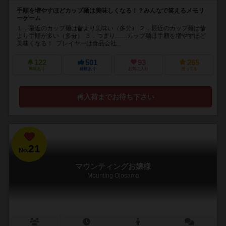
手順を増やすほどカップ麺は美味しくなる！？みんなで笑えるメモリ
ーゲーム
１．最近のカップ麺は昔より美味い（多分） ２．最近のカップ麺は昔
より手順が多い（多分） ３．つまり……カップ麺は手順を増やすほど
美味くなる！ プレイヤーは食品会社...
122
501
93
265
興味あり
経験あり
お気に入り
持ってる
再入荷までお待ち下さい
21
No.
マウンティングお嬢様
Mounting Ojosama