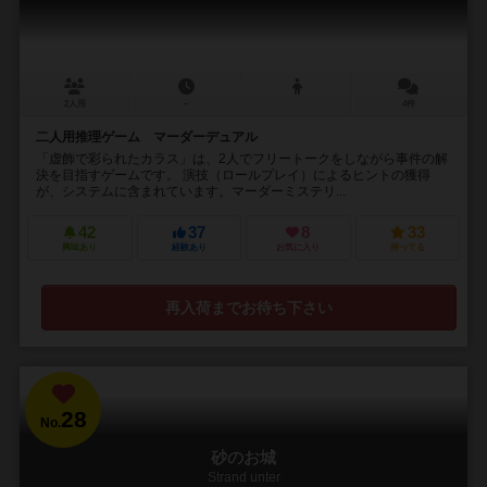
2人用
－
4件
二人用推理ゲーム マーダーデュアル
「虚飾で彩られたカラス」は、2人でフリートークをしながら事件の解
決を目指すゲームです。 演技（ロールプレイ）によるヒントの獲得
が、システムに含まれています。マーダーミステリ...
42
37
8
33
興味あり
経験あり
お気に入り
持ってる
再入荷までお待ち下さい
28
No.
砂のお城
Strand unter