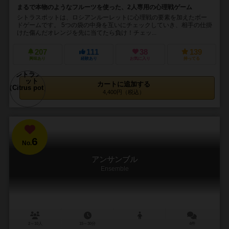
まるで本物のようなフルーツを使った、2人専用の心理戦ゲーム
シトラスポットは、ロシアンルーレットに心理戦の要素を加えたボー
ドゲームです。 5つの袋の中身を互いにチェックしていき、相手の仕掛
けた傷んだオレンジを先に当てたら負け！チェッ...
207
111
38
139
興味あり
経験あり
お気に入り
持ってる
カートに追加する
4,400円（税込）
6
No.
アンサンブル
Ensemble
2～10人
15～30分
4件