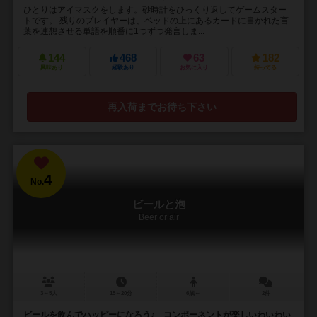
ひとりはアイマスクをします。砂時計をひっくり返してゲームスター
トです。 残りのプレイヤーは、ベッドの上にあるカードに書かれた言
葉を連想させる単語を順番に1つずつ発言しま...
144
468
63
182
興味あり
経験あり
お気に入り
持ってる
再入荷までお待ち下さい
4
No.
ビールと泡
Beer or air
3～5人
15～20分
6歳～
2件
ビールを飲んでハッピーになろう♪ コンポーネントが楽しいわいわい