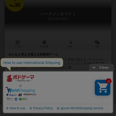
30
No.
ハードメンタリティ
Herd Mentality
4～10人
20分前後
10歳～
12件
みんなと答えを揃える多数派ゲーム
様々なお題に対する答えを多数派になると得点が貰えるパーティゲー
ムです。 しかし単独1人の答えを書いてしまうとピンクの牛を受け取っ
てしまいます。 ピンクの牛が手元にあると勝...
79
245
35
149
興味あり
経験あり
お気に入り
持ってる
再入荷までお待ち下さい