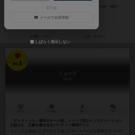
または
メールで会員登録
しばらく表示しない
1
No.
ミューズ
Muse
2～12人
25～35分
7歳～
5件
「ディクシット」風味のチーム戦。ミューズ役のインスピレーション
を頼りに、正解を導き出すパーティー推理ゲーム
ミューズは謎めいた手がかりを使ってチームメイトを誘導するパーテ