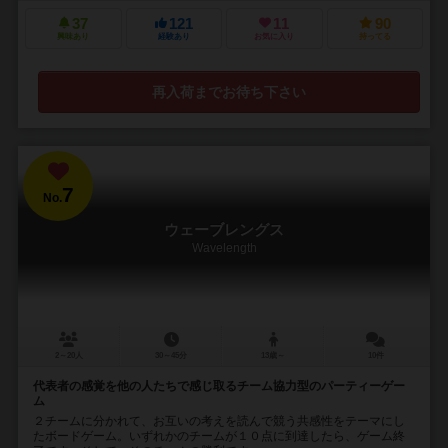
37
121
11
90
興味あり
経験あり
お気に入り
持ってる
再入荷までお待ち下さい
7
No.
ウェーブレングス
Wavelength
2～20人
30～45分
13歳～
10件
代表者の感覚を他の人たちで感じ取るチーム協力型のパーティーゲー
ム
２チームに分かれて、お互いの考えを読んで競う共感性をテーマにし
たボードゲーム。いずれかのチームが１０点に到達したら、ゲーム終