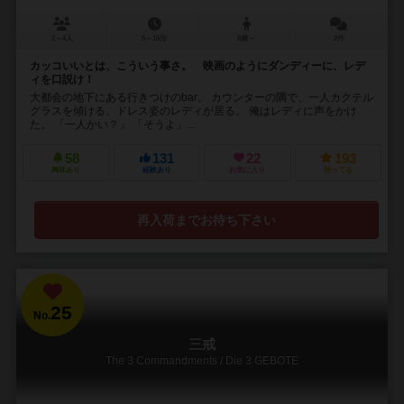
2～4人
5～15分
8歳～
2件
カッコいいとは、こういう事さ。 映画のようにダンディーに、レデ
ィを口説け！
大都会の地下にある行きつけのbar。 カウンターの隅で、一人カクテル
グラスを傾ける、ドレス姿のレディが居る。 俺はレディに声をかけ
た。 「一人かい？」 「そうよ」...
58
131
22
193
興味あり
経験あり
お気に入り
持ってる
再入荷までお待ち下さい
25
No.
三戒
The 3 Commandments / Die 3 GEBOTE