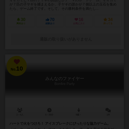
オオカミと７匹の子ヤギのお話しがテーマのボードゲーム。オオカミ
が７匹の子ヤギを捕まえるか、子ヤギの誰かが７個以上の玉石を集め
たら、ゲーム終了です。そして、その勝利条件を満たし...
30
70
16
34
興味あり
経験あり
お気に入り
持ってる
通販の取り扱いがありません
10
No.
みんなのファイヤー
Bonfire Party
2～4人
5～20分
8歳～
1件
ハートで火をつけろ！ アイスブレークにぴったりな協力ゲーム。