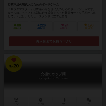
野菜不足の現代人のためのボードゲーム
『サラダマスター』は野菜不足な現代人のためのボードゲームです。
ルールは、もっともお題に合う成分をもった野菜カードを手札から出
していくだけ。ただし、スタンドに立てた自分...
86
226
24
190
興味あり
経験あり
お気に入り
持ってる
再入荷までお待ち下さい
20
No.
究極のカップ麺
Kyukyoku no Cup men
3～8人
15～30分
6歳～
8件