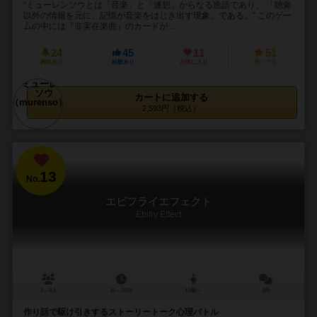
“ミューレンソウとは「音楽」と「連想」からなる造語であり、 「聴覚
以外の情報を元に、記憶が音楽をはじき出す現象」である。” このゲー
ムの中には『非実在楽曲』のカードが...
24
45
11
51
興味あり
経験あり
お気に入り
持ってる
カートに追加する
2,593円（税込）
13
No.
エビフライエフェクト
Ebifry Effect
2～8人
10～20分
10歳～
2件
作り話で駆け引きするストーリートーク心理バトル