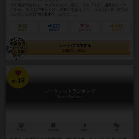
その愛が試される！ オタクたちの、愛と、コダワリと、知識のトーク
バトル。 みんなで楽しく推しの尊さを語りつつ、1人だけいる「知った
かぶり」役を見つけ出すゲームです。 ...
82
230
34
241
興味あり
経験あり
お気に入り
持ってる
カートに追加する
1,980円（税込）
18
No.
シークレットランキング
Secret Ranking
3～10人
10分前後
18歳～
6件