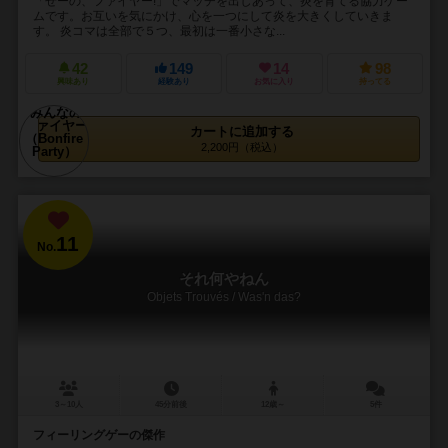
「せーの、ファイヤー!」でマッチを出しあって、炎を育てる協力ゲー
ムです。お互いを気にかけ、心を一つにして炎を大きくしていきま
す。 炎コマは全部で５つ、最初は一番小さな...
42
149
14
98
興味あり
経験あり
お気に入り
持ってる
カートに追加する
2,200円（税込）
11
No.
それ何やねん
Objets Trouvés / Was'n das?
3～10人
45分前後
12歳～
5件
フィーリングゲーの傑作