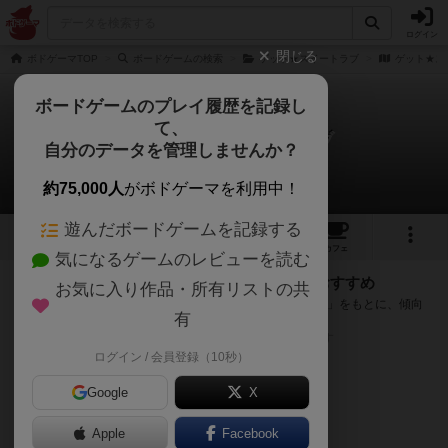
ログイン
閉じる
ボドゲーマTOP
ボードゲームの検索
ゲット★スイートラブ
ゲット★ス
ボードゲームのプレイ履歴を記録し
て、
ゲット★スパイシーラブ
自分のデータを管理しませんか？
次のおすすめボードゲーム
約75,000人
がボドゲーマを利用中！
遊んだボードゲームを記録する
1
1
16
トップ
画像
動画
レビュー
カフェ
気になるゲームのレビューを読む
『ゲット★スパイシーラブ』が好きな方へのおすすめ
お気に入り作品・所有リストの共
このゲームのトップページで投票された「プレイ感の評価」をもとに、傾向
有
が近いボードゲームをランキング形式で紹介します。
※リストには一定の投票数がある作品のみを表示しています
ログイン / 会員登録（10秒）
Google
X
Apple
Facebook