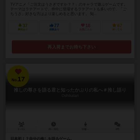
TVアニメ「ご注文はうさぎですか？？」のキャラで遊ぶゲームです。
テーマはラテアートで、作中に登場するラテアートも多いので、「ご
ちうさ」好きな方はより楽しめると思います。 知...
37
77
18
67
興味あり
経験あり
お気に入り
持ってる
再入荷までお待ち下さい
17
No.
推しの尊さを語る君と知ったかぶりの私へ＃推し語り
Oshikatari
2～6人
20～30分
12歳～
8件
日本初！？自分の推しを語るゲーム。