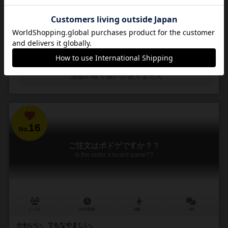
読み手がタイルを自由に選んで、そこに描かれた吹き出しに入りそう
なセリフを自分で考えて発表し、他の全員が、これだ！と思う絵を探
して早取りする、新感覚のかるたです。
25
87
11
107
興味あり
経験あり
お気に入り
持ってる
通販の取り扱いがありません
16
No.
ご注文はボドゲですか？？
Is the order a board game??
2～5人
10分前後
6歳～
3件
かわいい、でもなやましい。