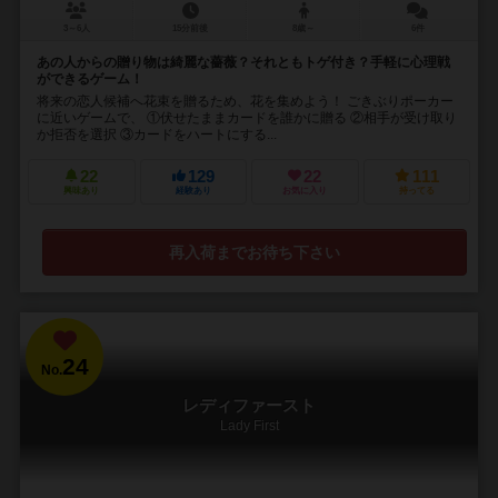
3～6人
15分前後
8歳～
6件
あの人からの贈り物は綺麗な薔薇？それともトゲ付き？手軽に心理戦
ができるゲーム！
将来の恋人候補へ花束を贈るため、花を集めよう！ ごきぶりポーカー
に近いゲームで、 ①伏せたままカードを誰かに贈る ②相手が受け取り
か拒否を選択 ③カードをハートにする...
22
129
22
111
興味あり
経験あり
お気に入り
持ってる
再入荷までお待ち下さい
24
No.
レディファースト
Lady First