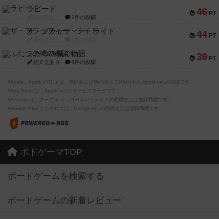
ラピード
46
PT
紹介文なし
1件の投稿
ザ・フラッフィー・ライト
44
PT
紹介文なし
0件の投稿
ふたつの城の物語
39
PT
紹介文あり
6件の投稿
※Apple、Apple のロゴ は、米国および他の国々で登録されたApple Inc.の商標です。
※App Store は、Apple Inc.のサービスマークです。
※Android は、グーグル インコーポレイテッドの商標または登録商標です。
※Google Play とそのロゴは、Google Inc.の商標または登録商標です。
ボドゲーマTOP
ボードゲームを検索する
ボードゲームの新着レビュー