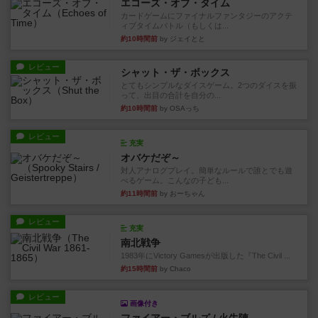
エコーズ・オブ・タイム
カードゲームにファイナルファンタジーのアクテ
ィブタイムバトル（もしくは...
約10時間前
by ジェイとと
レビュー
シャット・ザ・ボックス
とてもシンプルなダイスゲーム。2つのダイスを振
って、出目の合計を自分の...
約10時間前
by OSAっち
レビュー
充実
オバケだぞ～
対人アナログプレイ。簡単なルールで誰とでも遊
べるゲーム。こんなの子ども...
約11時間前
by おーちゃん
レビュー
充実
南北戦争
1983年にVictory Gamesが出版した『The Civil ...
約15時間前
by Chaco
レビュー
画像付き