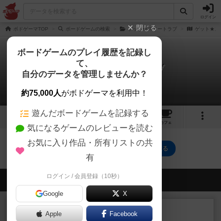
ログイン
閉じる
ボドゲーマTOP
ボードゲームの検索
ゲット★スイートラブ
ゲット★ス
ボードゲームのプレイ履歴を記録し
て、
ゲット★スパイシーラブ
自分のデータを管理しませんか？
0件のルール/インスト
約75,000人
がボドゲーマを利用中！
遊んだボードゲームを記録する
1
1
16
トップ
画像
動画
レビュー
カフェ
気になるゲームのレビューを読む
お気に入り作品・所有リストの共
ゲット★スパイシーラブのトップに戻る
有
ログイン / 会員登録（10秒）
会員の新しい投稿
Google
X
レビュー
画像付き
充実
Apple
Facebook
フラットアイアン