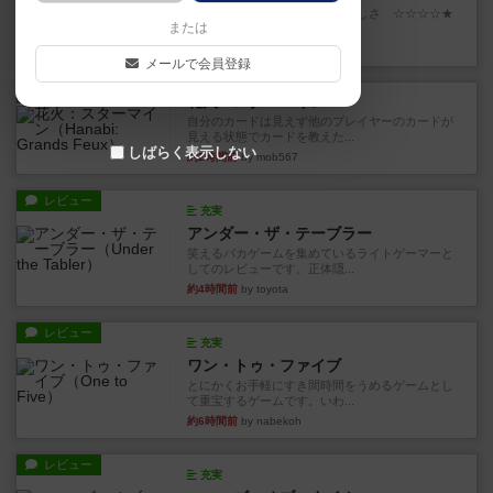
世界に浸れる度 ☆☆☆☆★楽しさ ☆☆☆☆★
または
タイパ ☆☆☆☆☆マンハッ...
20分前
by DKnewyork
メールで会員登録
レビュー
花火：スターマイン
自分のカードは見えず他のプレイヤーのカードが
見える状態でカードを教えた...
しばらく表示しない
約2時間前
by mob567
レビュー
充実
アンダー・ザ・テーブラー
笑えるバカゲームを集めているライトゲーマーと
してのレビューです。正体隠...
約4時間前
by toyota
レビュー
充実
ワン・トゥ・ファイブ
とにかくお手軽にすき間時間をうめるゲームとし
て重宝するゲームです。いわ...
約6時間前
by nabekoh
レビュー
充実