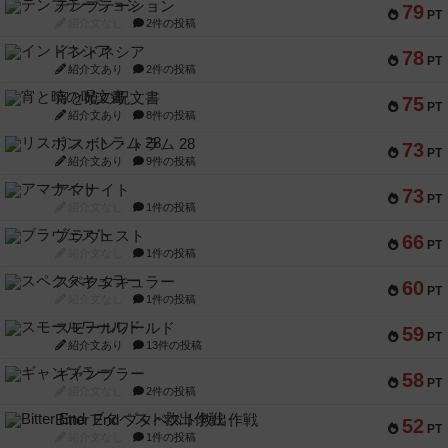
テンプテーション
79
PT
紹介文なし
2件の投稿
インドネシア
78
PT
紹介文あり
2件の投稿
宵と暁の呪文書
75
PT
紹介文あり
8件の投稿
リスボン・トラム 28
73
PT
紹介文あり
9件の投稿
アマナイト
73
PT
紹介文なし
1件の投稿
ブラヴェスト
66
PT
紹介文なし
1件の投稿
スペクタキュラー
60
PT
紹介文なし
1件の投稿
スモールワールド
59
PT
紹介文あり
13件の投稿
ギャンブラー
58
PT
紹介文なし
2件の投稿
Bitter End ブタペスト救出作戦
52
PT
紹介文なし
1件の投稿