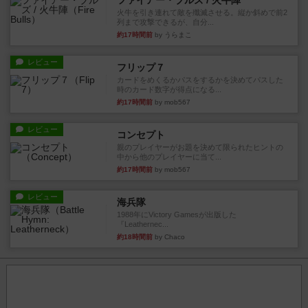
ファイアー・ブルズ / 火牛陣
火牛を引き連れて敵を殲滅させる。縦か斜めで前2
列まで攻撃できるが、自分...
約17時間前
by うらまこ
レビュー
フリップ７
カードをめくるかパスをするかを決めてパスした
時のカード数字が得点になる...
約17時間前
by mob567
レビュー
コンセプト
親のプレイヤーがお題を決めて限られたヒントの
中から他のプレイヤーに当て...
約17時間前
by mob567
レビュー
海兵隊
1988年にVictory Gamesが出版した
『Leathernec...
約18時間前
by Chaco