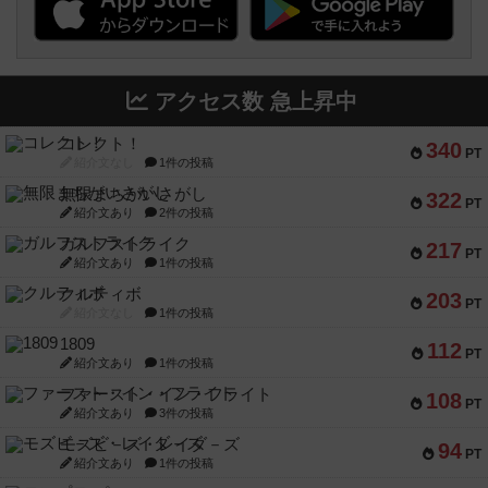
アクセス数 急上昇中
コレクト！
340
PT
紹介文なし
1件の投稿
無限まちがいさがし
322
PT
紹介文あり
2件の投稿
ガルフストライク
217
PT
紹介文あり
1件の投稿
クルティボ
203
PT
紹介文なし
1件の投稿
1809
112
PT
紹介文あり
1件の投稿
ファースト・イン・フライト
108
PT
紹介文あり
3件の投稿
モズビ－ズ・レイダ－ズ
94
PT
紹介文あり
1件の投稿