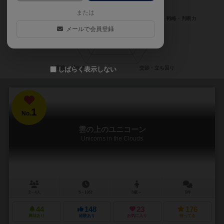
または
メールで会員登録
しばらく表示しない
1
No.
雲の上のユニコーン
Unicorns in the Clouds
2～4人
5～10分
3歳～
5件
44
148
23
176
興味あり
経験あり
お気に入り
持ってる