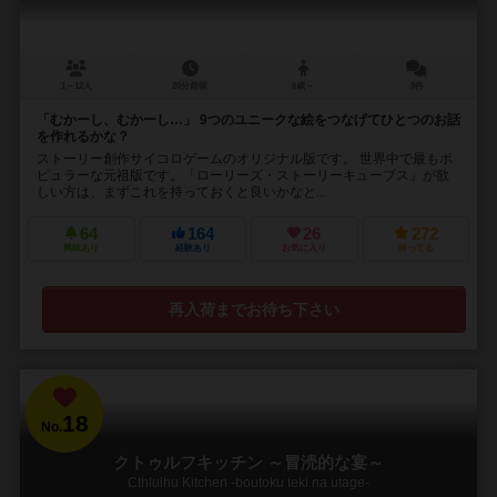
1～12人
20分前後
6歳～
8件
「むかーし、むかーし…」 9つのユニークな絵をつなげてひとつのお話
を作れるかな？
ストーリー創作サイコロゲームのオリジナル版です。 世界中で最もポ
ピュラーな元祖版です。「ローリーズ・ストーリーキューブス」が欲
しい方は、まずこれを持っておくと良いかなと...
64
164
26
272
興味あり
経験あり
お気に入り
持ってる
再入荷までお待ち下さい
18
No.
クトゥルフキッチン ～冒涜的な宴～
Cthlulhu Kitchen -boutoku teki na utage-