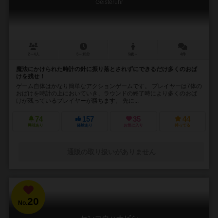
Geisteruhr
2～4人
5～15分
5歳～
4件
魔法にかけられた時計の針に振り落とされずにできるだけ多くのおば
けを残せ！
ゲーム自体はかなり簡単なアクションゲームです。 プレイヤーは7体の
おばけを時計の上においていき、ラウンドの終了時により多くのおば
けが残っているプレイヤーが勝ちます。 先に...
74
157
35
44
興味あり
経験あり
お気に入り
持ってる
通販の取り扱いがありません
20
No.