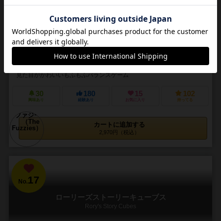
2～4人
5～15分
6歳～
2件
ヴァルシュもデザインしたバランスゲーム！
見た目がかわいいもふもふバランスゲーム
30
180
15
102
興味あり
経験あり
お気に入り
持ってる
カートに追加する
2,970円（税込）
17
No.
ローリーズストーリーキューブス
Rory's Story Cubes