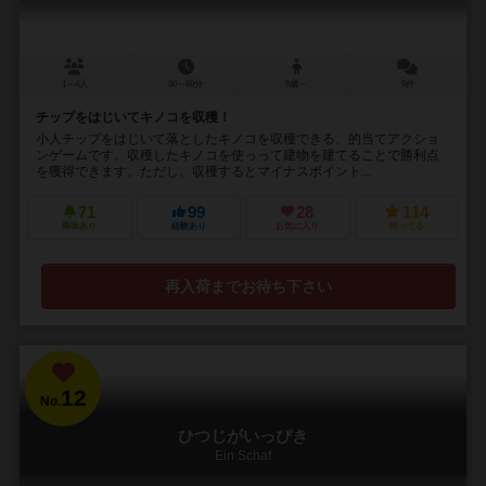
1～4人
30～60分
8歳～
5件
チップをはじいてキノコを収穫！
小人チップをはじいて落としたキノコを収穫できる、的当てアクショ
ンゲームです。収穫したキノコを使っって建物を建てることで勝利点
を獲得できます。ただし、収穫するとマイナスポイント...
71
99
28
114
興味あり
経験あり
お気に入り
持ってる
再入荷までお待ち下さい
12
No.
ひつじがいっぴき
Ein Schaf