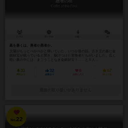
愚者の棺
Coffin of the Fool
2～6人
15～25分
10歳～
1件
墓を暴くは、勇者か愚者か。
太陽がもっとぺかぺかと輝いていた、いつか昔の話。古き王の墓に金
銀財宝が眠っていると聞き、駆けつけた冒険者たちがいました。広く
暗い墓の中には、まごうことなき金銀財宝！……と５人...
31
32
6
67
興味あり
経験あり
お気に入り
持ってる
通販の取り扱いがありません
22
No.