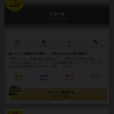
27
No.
京都の猫
Kyoto no Neko
2～4人
30～45分
8歳～
3件
猫になって京都の町を探検！ 失敗するのも大事な経験だ。
子猫になって、京都の町を探検しよう。人間や犬の危険を回避し、チ
ョウチョと友達になって、たくさんの経験を積んでいくぞ。サイコロ
出目で成功判定するテーマチック系。 ＜テーマ...
54
83
13
106
興味あり
経験あり
お気に入り
持ってる
カートに追加する
6,600円（税込）