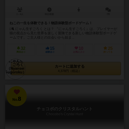
1～4人
30分前後
7件
ねこの一生を体験できる！物語体験型ボードゲーム！
□🐈 にゃん生すごろく とは？ 『にゃん生すごろく』は、プレイヤーが
猫の視点から見た世界を楽しく冒険できる新しい物語体験型ボードゲ
ームです。ご主人様との出会いから始ま...
32
15
10
25
興味あり
経験あり
お気に入り
持ってる
カートに追加する
4,378円（税込）
8
No.
チョコボのクリスタルハント
Chocobo's Crystal Hunt