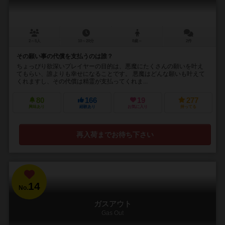
2～5人
10～20分
8歳～
2件
その願い事の代償を支払うのは誰？
ちょっぴり欲深いプレイヤーの目的は、悪魔にたくさんの願いを叶え
てもらい、誰よりも幸せになることです。 悪魔はどんな願いも叶えて
くれますし、その代償は精霊が支払ってくれま...
80
166
19
277
興味あり
経験あり
お気に入り
持ってる
再入荷までお待ち下さい
14
No.
ガスアウト
Gas Out