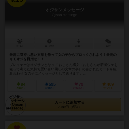
No.
オジサンメッセージ
Ojisan messege
3～5人
15～30分
13歳～
11件
最高に気持ち悪い文章を作って女の子からブロックされよう！最高の
キモオジを目指せ！！
プレイヤーはオジサンとなって おじさん構文（おじさんが若者ウケを
狙って考えた気持ち悪い言い回しの文章の事）の書かれたカードを組
み合わせ 女の子にメッセージとして送ります。...
94
595
79
409
興味あり
経験あり
お気に入り
持ってる
カートに追加する
2,499円（税込）