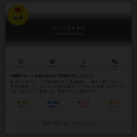
4
No.
シンソクキネマ
shinsoku kinema
2～6人
10～15分
10歳～
12件
2種類のカードを組み合わせて映画を作り上げよう
各プレイヤーは、『子供の間で大人気の映画』『途中で寝てしまうと
評判の映画』などといった4つのお題カードに沿った映画（のポスター
のようなイメージ画像）を、背景カードと透明カード...
108
369
111
323
興味あり
経験あり
お気に入り
持ってる
通販の取り扱いがありません