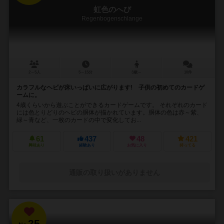
虹色のへび
Regenbogenschlange
2～5人
5～15分
3歳～
10件
カラフルなヘビが床いっぱいに広がります! 子供の初めてのカードゲ
ームに。
4歳くらいから遊ぶことができるカードゲームです。 それぞれのカード
には色とりどりのヘビの胴体が描かれています。胴体の色は赤～紫、
緑～青など、一枚のカードの中で変化してお...
61
437
48
421
興味あり
経験あり
お気に入り
持ってる
通販の取り扱いがありません
25