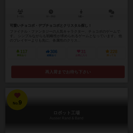
3～5人
10～20分
5歳～
8件
可愛いチョコボ・デブチョコボとクリスタル探し！
ファイナル・ファンタジーの人気キャラクター、チョコボのゲームで
す。 シンプルながらも戦略性が求められるゲームとなっています。 他
のプレイヤーよりも先に、各属性のクリス...
117
306
31
228
興味あり
経験あり
お気に入り
持ってる
再入荷までお待ち下さい
9
No.
ロボット工場
Ausser Rand & Band