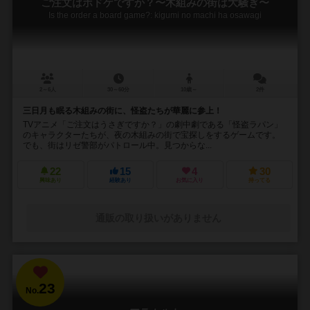
ご注文はボドゲですか？〜木組みの街は大騒ぎ〜
Is the order a board game?: kigumi no machi ha osawagi
2～6人
30～60分
10歳～
2件
三日月も眠る木組みの街に、怪盗たちが華麗に参上！
TVアニメ「ご注文はうさぎですか？」の劇中劇である「怪盗ラパン」
のキャラクターたちが、夜の木組みの街で宝探しをするゲームです。
でも、街はリゼ警部がパトロール中。見つからな...
22
15
4
30
興味あり
経験あり
お気に入り
持ってる
通販の取り扱いがありません
23
No.