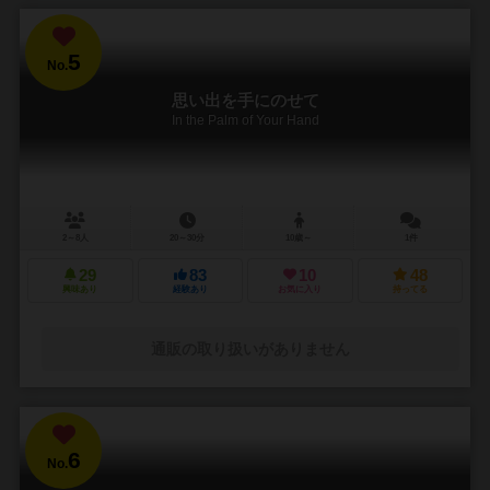
5
No.
思い出を手にのせて
In the Palm of Your Hand
2～8人
20～30分
10歳～
1件
29
83
10
48
興味あり
経験あり
お気に入り
持ってる
通販の取り扱いがありません
6
No.