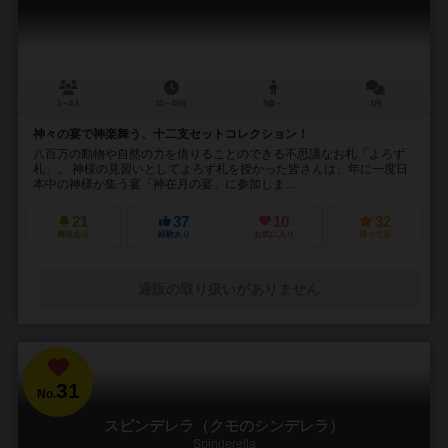
2～4人
10～45分
8歳～
1件
神々の宴で神楽舞う、十二支セットコレクション！
八百万の動物や自然の力を借りることのできる不思議なお札「よろず
札」。 神様の見習いとしてよろず札を授かった皆さんは、年に一度日
本中の神様が集う宴「神在月の宴」に参加しま...
21
37
10
32
興味あり
経験あり
お気に入り
持ってる
通販の取り扱いがありません
31
No.
スピンデレラ（クモのシンデレラ）
Spinderella