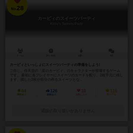
28
No.
カービィのスイーツパーティ
Kirby's Sweets Party
2～4人
20～40分
8歳～
5件
カービィといっしょにスイーツパーティの準備をしよう!
ご存じ、任天堂の「星のカービィ」のキャラクターが登場するゲーム
です。 最初に各プレイヤーにスイーツのカードを配り、2枚手元に残し
ます。残した2枚が自分の作るスイーツとな...
64
126
10
116
興味あり
経験あり
お気に入り
持ってる
通販の取り扱いがありません