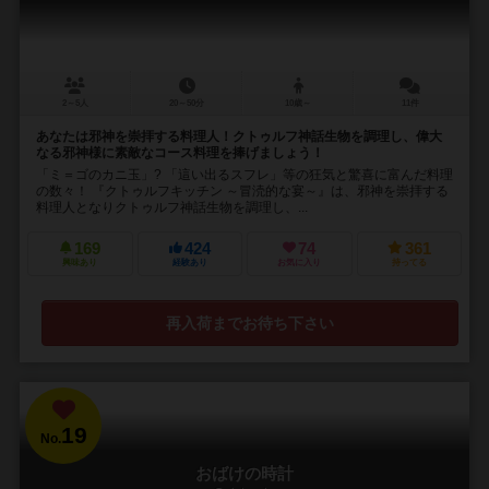
2～5人
20～50分
10歳～
11件
あなたは邪神を崇拝する料理人！クトゥルフ神話生物を調理し、偉大
なる邪神様に素敵なコース料理を捧げましょう！
「ミ＝ゴのカニ玉」? 「這い出るスフレ」等の狂気と驚喜に富んだ料理
の数々！ 『クトゥルフキッチン ～冒涜的な宴～』は、邪神を崇拝する
料理人となりクトゥルフ神話生物を調理し、...
169
424
74
361
興味あり
経験あり
お気に入り
持ってる
再入荷までお待ち下さい
19
No.
おばけの時計