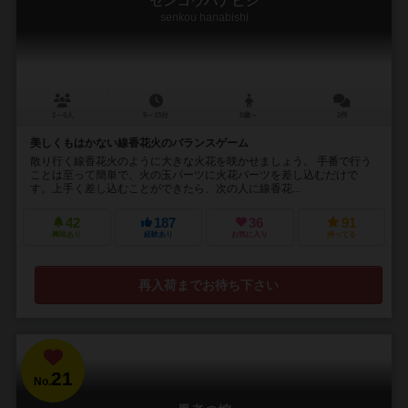
センコウハナビシ
senkou hanabishi
2～6人
5～15分
6歳～
2件
美しくもはかない線香花火のバランスゲーム
散り行く線香花火のように大きな火花を咲かせましょう。 手番で行う
ことは至って簡単で、火の玉パーツに火花パーツを差し込むだけで
す。上手く差し込むことができたら、次の人に線香花...
42
187
36
91
興味あり
経験あり
お気に入り
持ってる
再入荷までお待ち下さい
21
No.