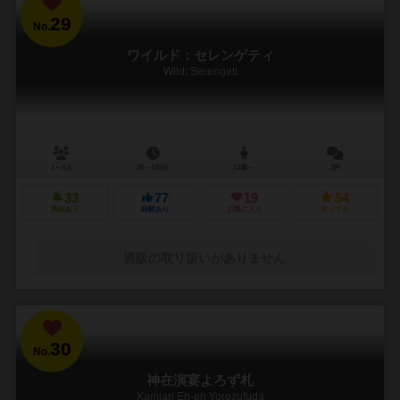
29
No.
ワイルド：セレンゲティ
Wild: Serengeti
1～4人
45～120分
14歳～
2件
33
77
19
54
興味あり
経験あり
お気に入り
持ってる
通販の取り扱いがありません
30
No.
神在演宴よろず札
Kamiari En-en Yorozufuda