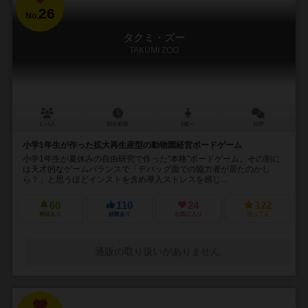
26
No.
タクミ・ズー
TAKUMI ZOO
1～4人
30分前後
8歳～
12件
小学1年生が作った拡大再生産型の動物園経営ボードゲーム
小学1年生が夏休みの自由研究で作った“本格”ボードゲーム。その割に
は天才的なゲームバランスで「デバッグ面での協力者が居たのかし
ら？」と思うほどインストを含め導入ストレスを感じ...
60
110
24
122
興味あり
経験あり
お気に入り
持ってる
通販の取り扱いがありません