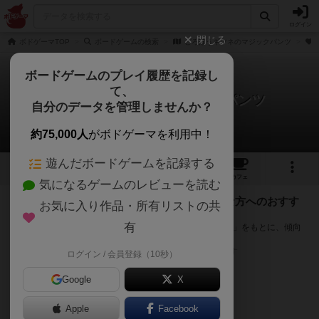
ログイン
閉じる
ボドゲーマTOP
ボードゲームの検索
どろぼうギツネのマジックパンツ
ボードゲームのプレイ履歴を記録し
て、
どろぼうギツネのマジックパンツ
自分のデータを管理しませんか？
次のおすすめボードゲーム
約75,000人
がボドゲーマを利用中！
遊んだボードゲームを記録する
4
2
37
トップ
画像
動画
レビュー
カフェ
気になるゲームのレビューを読む
『どろぼうギツネのマジックパンツ』が好きな方へのおすす
お気に入り作品・所有リストの共
め
有
このゲームのトップページで投票された「プレイ感の評価」をもとに、傾向
が近いボードゲームをランキング形式で紹介します。
※リストには一定の投票数がある作品のみを表示しています
ログイン / 会員登録（10秒）
Google
X
Apple
Facebook