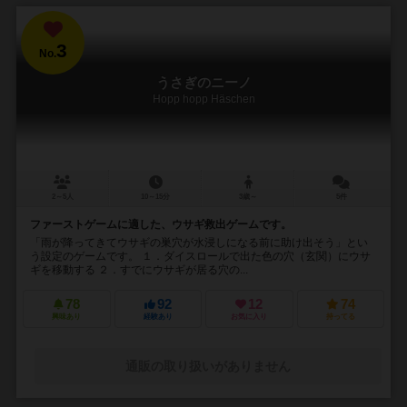
3
No.
うさぎのニーノ
Hopp hopp Häschen
2～5人
10～15分
3歳～
5件
ファーストゲームに適した、ウサギ救出ゲームです。
「雨が降ってきてウサギの巣穴が水浸しになる前に助け出そう」とい
う設定のゲームです。 １．ダイスロールで出た色の穴（玄関）にウサ
ギを移動する ２．すでにウサギが居る穴の...
78
92
12
74
興味あり
経験あり
お気に入り
持ってる
通販の取り扱いがありません