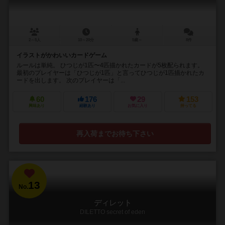
2～5人
10～20分
5歳～
8件
イラストがかわいいカードゲーム
ルールは単純。 ひつじが1匹〜4匹描かれたカードが5枚配られます。
最初のプレイヤーは「ひつじが1匹」と言ってひつじが1匹描かれたカ
ードを出します。 次のプレイヤーは「...
60
176
29
153
興味あり
経験あり
お気に入り
持ってる
再入荷までお待ち下さい
13
No.
ディレット
DILETTO secret of eden