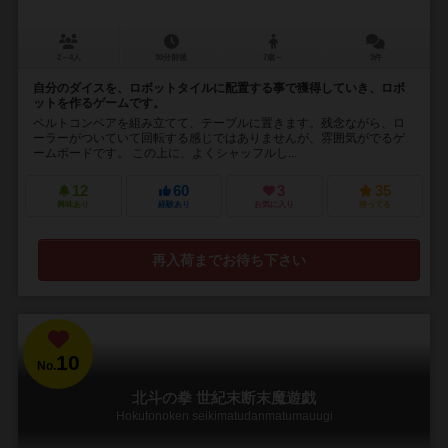
2～4人
30分前後
7歳～
3件
自分のダイスを、ロボットタイルに配置する事で獲得していき、ロボ
ットを作るゲームです。
ベルトコンベアを組み立てて、テーブルに置きます。残念ながら、ロ
ーラーがついていて回転する感じではありませんが、雰囲気がでるゲ
ームボードです。 この上に、よくシャッフルし...
12
60
3
35
興味あり
経験あり
お気に入り
持ってる
再入荷までお待ち下さい
10
No.
北斗の拳 世紀末断末魔遊戯
Hokutonoken seikimatudanmatumauugi