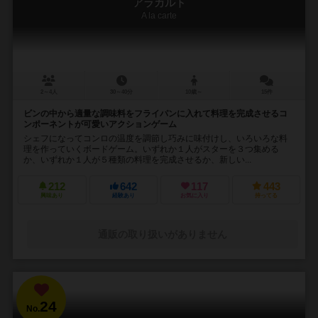
アラカルト
A la carte
2～4人
30～40分
10歳～
15件
ビンの中から適量な調味料をフライパンに入れて料理を完成させるコ
ンポーネントが可愛いアクションゲーム
シェフになってコンロの温度を調節し巧みに味付けし、いろいろな料
理を作っていくボードゲーム。いずれか１人がスターを３つ集める
か、いずれか１人が５種類の料理を完成させるか、新しい...
212
642
117
443
興味あり
経験あり
お気に入り
持ってる
通販の取り扱いがありません
24
No.