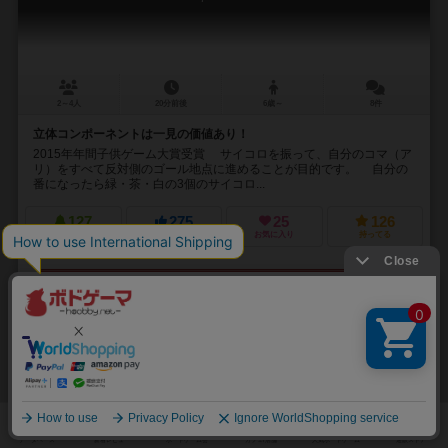
2～4人
20分前後
6歳～
8件
立体コンポーネントは一見の価値あり！
2015年年間子供ゲーム大賞受賞 サイコロを振って、自分のコマ（ア
リ）をすべて反対側のゴール地点に進めることが目的です。 自分の
番になったら緑・茶・白の3個のサイコロ...
127
275
25
126
興味あり
経験あり
お気に入り
持ってる
再入荷までお待ち下さい
32
No.
スターマイン・ラミー ポケット
STARMINE RUMMY POCKET