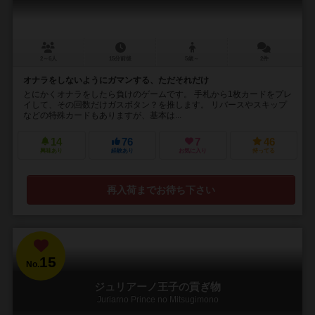
2～6人
15分前後
5歳～
2件
オナラをしないようにガマンする、ただそれだけ
とにかくオナラをしたら負けのゲームです。 手札から1枚カードをプレ
イして、その回数だけガスボタン？を推します。 リバースやスキップ
などの特殊カードもありますが、基本は...
14
76
7
46
興味あり
経験あり
お気に入り
持ってる
再入荷までお待ち下さい
15
No.
ジュリアーノ王子の貢ぎ物
Juriarno Prince no Mitsugimono