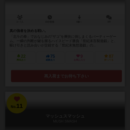
2～7人
10分前後
8歳～
3件
真の強者を決める戦い。
「北斗の拳」でおなじみの“ザコ”を爽快に倒しまくるパーティーゲー
ム。一瞬の判断が鍵を握るハイスピード勝負「世紀末百裂遊戯」と、
駆け引きと読み合いが交錯する「世紀末無想遊戯」の...
22
75
9
87
興味あり
経験あり
お気に入り
持ってる
再入荷までお待ち下さい
11
No.
マッシュスマッシュ
MUSH SMASH