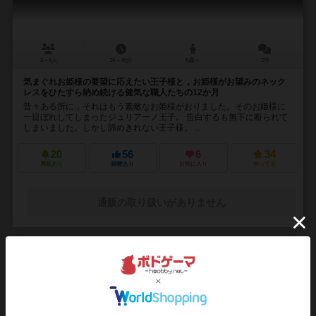
2～6人
20～40分
8歳～
2件
気まぐれお姫様の要望に応えたい王子様と，お姫様がお望みのネック
レスをひたすら納め続ける健気な職人たちの12か月
昔々ある所に，それはもう素敵なお姫様がおりました。そのお姫様に
一目ぼれしてしまったジュリアーノ王子。 告白するも無下に断られて
しまいました。しかし諦めきれない王子様。 ...
20
56
6
34
興味あり
経験あり
お気に入り
持ってる
通販の取り扱いがありません
16
No.
ファジーズ
The Fuzzies