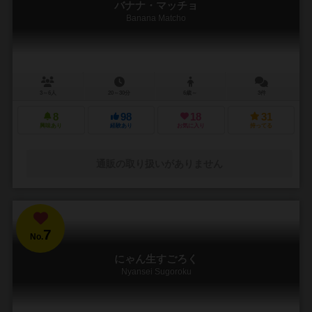
バナナ・マッチョ
Banana Matcho
3～6人
20～30分
6歳～
3件
8
98
18
31
興味あり
経験あり
お気に入り
持ってる
通販の取り扱いがありません
7
No.
にゃん生すごろく
Nyansei Sugoroku