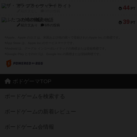
ザ・フラッフィー・ライト
44
PT
紹介文なし
0件の投稿
ふたつの城の物語
39
PT
紹介文あり
6件の投稿
※Apple、Apple のロゴ は、米国および他の国々で登録されたApple Inc.の商標です。
※App Store は、Apple Inc.のサービスマークです。
※Android は、グーグル インコーポレイテッドの商標または登録商標です。
※Google Play とそのロゴは、Google Inc.の商標または登録商標です。
ボドゲーマTOP
ボードゲームを検索する
ボードゲームの新着レビュー
ボードゲーム会情報