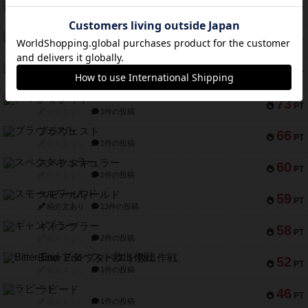
インドネシア
78
PT
紹介文あり
2件の投稿
宵と暁の呪文書
75
PT
紹介文あり
8件の投稿
リスボン・トラム 28
73
PT
紹介文あり
9件の投稿
アマナイト
73
PT
紹介文なし
1件の投稿
ブラヴェスト
66
PT
紹介文なし
1件の投稿
スペクタキュラー
60
PT
紹介文なし
1件の投稿
スモールワールド
59
PT
紹介文あり
13件の投稿
ギャンブラー
58
PT
紹介文なし
2件の投稿
Bitter End ブタペスト救出作戦
52
PT
紹介文なし
1件の投稿
ラピード
46
PT
紹介文なし
1件の投稿