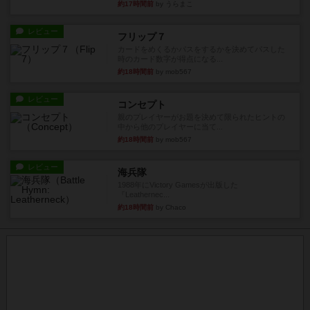
約17時間前
by うらまこ
レビュー
フリップ７
カードをめくるかパスをするかを決めてパスした
時のカード数字が得点になる...
約18時間前
by mob567
レビュー
コンセプト
親のプレイヤーがお題を決めて限られたヒントの
中から他のプレイヤーに当て...
約18時間前
by mob567
レビュー
海兵隊
1988年にVictory Gamesが出版した
『Leathernec...
約18時間前
by Chaco