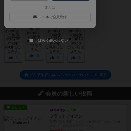
または
メールで会員登録
しばらく表示しない
0
1
0
0
どろぼうギツネのマジックパンツのトップに戻る
会員の新しい投稿
レビュー
画像付き
充実
フラットアイアン
世界に浸れる度 ☆☆☆☆★楽しさ ☆☆☆☆★
タイパ ☆☆☆☆☆マンハッ...
約1時間前
by DKnewyork