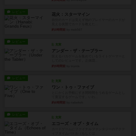
レビュー
花火：スターマイン
自分のカードは見えず他のプレイヤーのカードが
見える状態でカードを教えた...
約3時間前
by mob567
レビュー
充実
アンダー・ザ・テーブラー
笑えるバカゲームを集めているライトゲーマーと
してのレビューです。正体隠...
約5時間前
by toyota
レビュー
充実
ワン・トゥ・ファイブ
とにかくお手軽にすき間時間をうめるゲームとし
て重宝するゲームです。いわ...
約6時間前
by nabekoh
レビュー
充実
エコーズ・オブ・タイム
カードゲームにファイナルファンタジーのアクテ
ィブタイムバトル（もしくは...