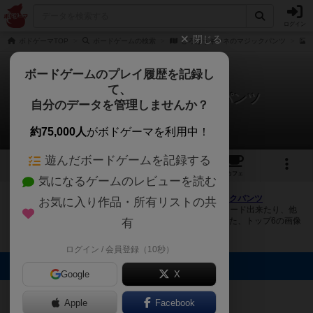
ログイン
閉じる
ボドゲーマTOP
ボードゲームの検索
どろぼうギツネのマジックパンツ
ボードゲームのプレイ履歴を記録し
て、
どろぼうギツネのマジックパンツ
自分のデータを管理しませんか？
4件の画像
約75,000人
がボドゲーマを利用中！
遊んだボードゲームを記録する
4
2
37
トップ
画像
動画
レビュー
カフェ
気になるゲームのレビューを読む
ボドゲーマにログインすると、
「どろぼうギツネのマジックパンツ
お気に入り作品・所有リストの共
（Dorobougitsune no magic pants）」
の画像をアップロード出来たり、他
のユーザーの投稿画像に評価を付けることができます。また、トップ6の画像
有
は様々なページで表示されます。
ログイン / 会員登録（10秒）
トップに表示される画像
Google
X
mkpp @UPGS:S
mkpp @UPGS:S
mkpp @UPGS:S
まつなが
Apple
Facebook