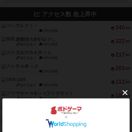
アクセス数 急上昇中
コレクト！
340
PT
紹介文なし
1件の投稿
無限まちがいさがし
322
PT
紹介文あり
2件の投稿
ガルフストライク
217
PT
紹介文あり
1件の投稿
クルティボ
203
PT
紹介文なし
1件の投稿
1809
112
PT
紹介文あり
1件の投稿
ファースト・イン・フライト
108
PT
紹介文あり
3件の投稿
モズビ－ズ・レイダ－ズ
94
PT
紹介文あり
1件の投稿
テンプテーション
79
PT
紹介文なし
2件の投稿