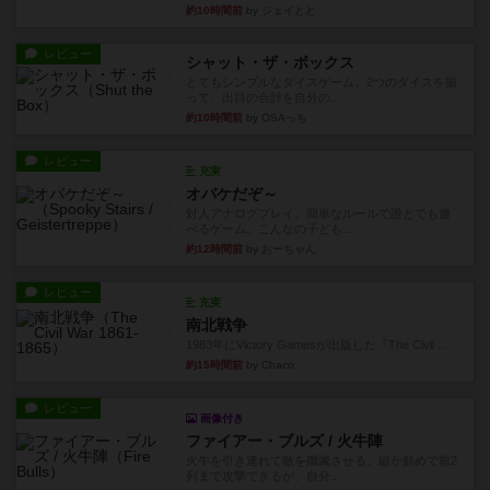
約10時間前
by ジェイとと
レビュー
シャット・ザ・ボックス
とてもシンプルなダイスゲーム。2つのダイスを振
って、出目の合計を自分の...
約10時間前
by OSAっち
レビュー
充実
オバケだぞ～
対人アナログプレイ。簡単なルールで誰とでも遊
べるゲーム。こんなの子ども...
約12時間前
by おーちゃん
レビュー
充実
南北戦争
1983年にVictory Gamesが出版した『The Civil ...
約15時間前
by Chaco
レビュー
画像付き
ファイアー・ブルズ / 火牛陣
火牛を引き連れて敵を殲滅させる。縦か斜めで前2
列まで攻撃できるが、自分...