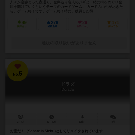
人々が寝静まった夜遅く、金庫破り名人のジギと一緒に街をめぐり金
庫を開けていくというテーマのカードゲーム。 カードの山札が尽きた
ら、ゲーム終了です。ゲーム終了時に、獲得した得...
49
276
26
171
興味あり
経験あり
お気に入り
持ってる
通販の取り扱いがありません
5
No.
ドラダ
Dorada
2～4人
30～40分
12歳～
8件
お宝だ！（Schatz In Sicht!)としてリメイクされています