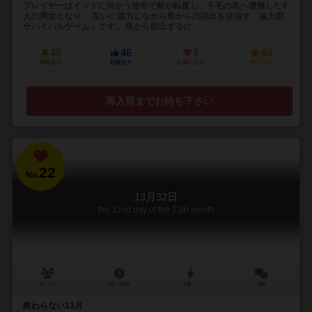
プレイヤーはインドに向かう途中で船が転覆し、不毛の島へ遭難した4
人の男女となり、 互いに協力しながら島からの脱出を目指す「協力型
サバイバルゲーム」です。 島から脱出するに...
45
46
7
84
興味あり
経験あり
お気に入り
持ってる
再入荷までお待ち下さい
22
No.
13月32日
the 32nd day of the 13th month
3～6人
15～30分
7歳～
5件
終わらない13月