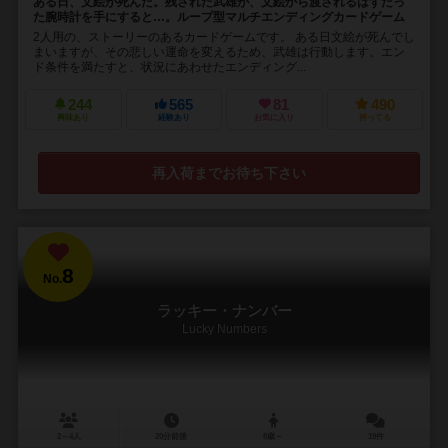
ある日、文絵が死んだ。残された武雄が、文絵から渡されるはずだっ
た腕時計を手にすると…。ループ型マルチエンディングカードゲーム
2人用の、ストーリーのあるカードゲームです。 ある日文絵が死んでし
まいますが、その悲しい運命を変えるため、武雄は行動します。エン
ド条件を満たすと、状況にあわせたエンディング...
244
565
81
490
興味あり
経験あり
お気に入り
持ってる
再入荷までお待ち下さい
8
No.
ラッキー・ナンバー
Lucky Numbers
2～4人
20分前後
8歳～
19件