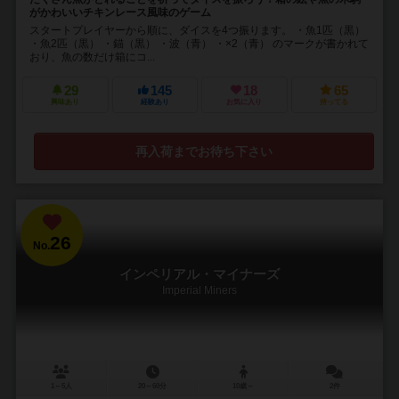
がかわいいチキンレース風味のゲーム
スタートプレイヤーから順に、ダイスを4つ振ります。 ・魚1匹（黒）
・魚2匹（黒） ・錨（黒） ・波（青） ・×2（青） のマークが書かれて
おり、魚の数だけ箱にコ...
29
145
18
65
興味あり
経験あり
お気に入り
持ってる
再入荷までお待ち下さい
26
No.
インペリアル・マイナーズ
Imperial Miners
1～5人
20～60分
10歳～
2件