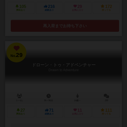
105
216
29
172
興味あり
経験あり
お気に入り
持ってる
再入荷までお待ち下さい
29
No.
ドローン・トゥ・アドベンチャー
Drawn to Adventure
1～4人
30～90分
14歳～
2件
27
71
11
111
興味あり
経験あり
お気に入り
持ってる