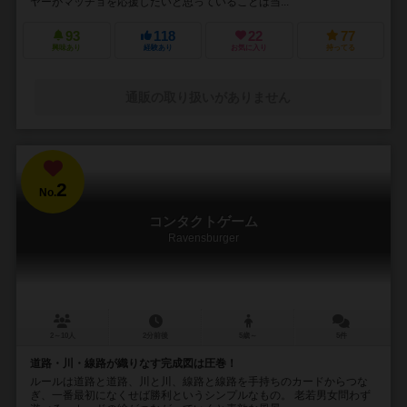
ヤーがマッチョを応援したいと思っていることは当...
93
118
22
77
興味あり
経験あり
お気に入り
持ってる
通販の取り扱いがありません
2
No.
コンタクトゲーム
Ravensburger
2～10人
2分前後
5歳～
5件
道路・川・線路が織りなす完成図は圧巻！
ルールは道路と道路、川と川、線路と線路を手持ちのカードからつな
ぎ、一番最初になくせば勝利というシンプルなもの。 老若男女問わず