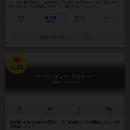
し、毎年夏に収穫し、毎年秋に市内でビジネスを行い、毎年冬に身を
かがめます。各労働者は給餌され、暖を供給されなけれ...
66
159
28
73
興味あり
経験あり
お気に入り
持ってる
通販の取り扱いがありません
21
No.
アドベンチャー・アイランド
Adventure Island
2～5人
45～90分
10歳～
4件
流れ着いた島では全てが手探り。互いに協力し5つの冒険をこなして島
を脱出しよう！