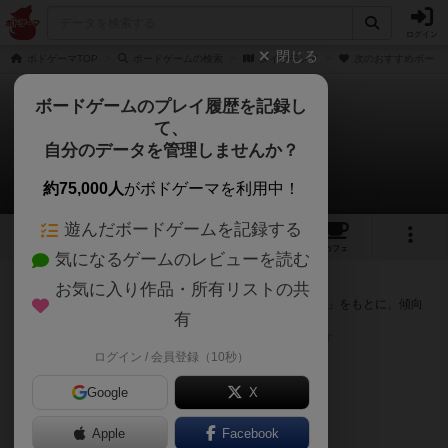
ログイン
閉じる
ボドゲーマTOP
ボードゲームの検索
ダイヤモンド
次のおすすめボード
ボードゲームのプレイ履歴を記録し
て、
ダイヤモンド
自分のデータを管理しませんか？
次のおすすめボードゲーム
約75,000人
がボドゲーマを利用中！
遊んだボードゲームを記録する
3
3
12
トップ
画像
動画
レビュー
カフェ
気になるゲームのレビューを読む
『ダイヤモンド』が好きな方へのおすすめ
お気に入り作品・所有リストの共
このゲームのトップページで投票された「プレイ感の評価」をもとに、傾向
有
が近いボードゲームをランキング形式で紹介します。
※リストには一定の投票数がある作品のみを表示しています
ログイン / 会員登録（10秒）
Google
X
Apple
Facebook