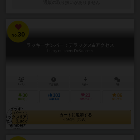
通販の取り扱いがありません
30
No.
ラッキーナンバー：デラックス&アクセス
Lucky numbers Dx&access
1～5人
20分前後
8歳～
3件
30
103
23
86
興味あり
経験あり
お気に入り
持ってる
カートに追加する
4,950円（税込）