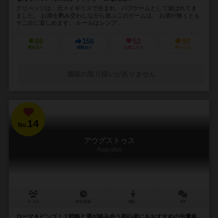
クリベッジは、元々イギリスで生まれ、パブゲームとして遊ばれてき
ました。 お酒を酌み交わしながら遊ぶこのゲームは、 お酒が無くとも
十二分に楽しめます。 ルールはシンプ...
69
156
52
97
興味あり
経験あり
お気に入り
持ってる
通販の取り扱いがありません
14
No.
アウグストゥス
Augustus
2～6人
30分前後
8歳～
8件
ローマ＆ビンゴ！？戦略と運が絡み合う初心者にもおすすめの中量級