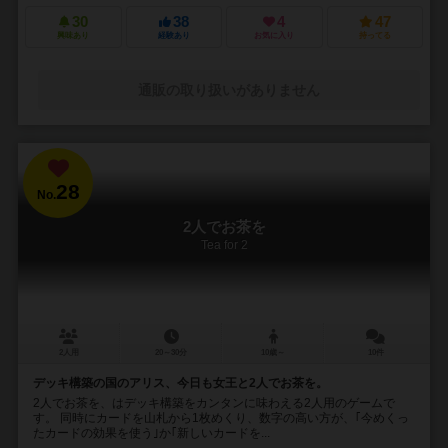
30
38
4
47
興味あり
経験あり
お気に入り
持ってる
通販の取り扱いがありません
28
No.
2人でお茶を
Tea for 2
2人用
20～30分
10歳～
10件
デッキ構築の国のアリス、今日も女王と2人でお茶を。
2人でお茶を、はデッキ構築をカンタンに味わえる2人用のゲームで
す。 同時にカードを山札から1枚めくり、数字の高い方が、｢今めくっ
たカードの効果を使う｣か｢新しいカードを...