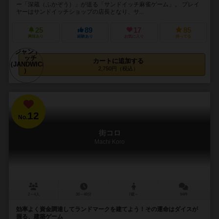
ー「深蔵（ふかぞう）」が送る「サンドイッチ麻雀ゲーム」。 プレイ
ヤーはサンドイッチショップの店長となり、サ...
25
89
17
85
興味あり
経験あり
お気に入り
持ってる
カートに追加する
2,750円（税込）
12
No.
街コロ
Machi Koro
2～4人
30～40分
7歳～
94件
効率よく資金調達してランドマークを建てよう！その運命はダイスが
握る、建築ゲーム