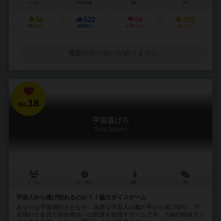
2～6人
15分前後
7歳～
3件
50
522
58
220
興味あり
経験あり
お気に入り
持ってる
通販の取り扱いがありません
18
No.
宇宙逃げろ
Sora Nigero
2～4人
20～30分
9歳～
4件
宇宙人から逃げ切れるのか？！協力ダイスゲーム
あなたは宇宙飛行士となり、凶悪な宇宙人の魔の手から逃げ切り、宇
宙飛行士全員で目的地点への到達を目指すゲームです。 6個の特殊ダイ