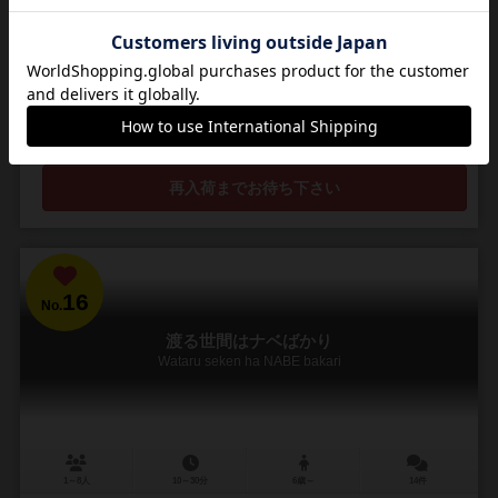
ダイスを振りすごろくのようにゴールへ向かい点数を争うゲーム
おばけ達が蔓延る森の中、お宝を探しに来たプレイヤー達。すごろく
のように自分の駒を動かしたからを集めてゴールへ目指していくゲー
ムになります。同じお宝を揃えるほどポイントが高く、...
64
223
22
175
興味あり
経験あり
お気に入り
持ってる
再入荷までお待ち下さい
16
No.
渡る世間はナベばかり
Wataru seken ha NABE bakari
1～8人
10～30分
6歳～
14件