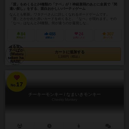
「渡」をめくると24種類の「ナベ」が！神経衰弱のあとに全員で「間
違い探し」をする、面白おかしいパーティゲーム
なんとも斬新。ワタナベさんに詳しくなれるボードゲームです。
「渡」とかかれた赤いカードをめくると、「なべ」が現れます。その
「なべ」はなんと24種類。何が違うのか凝視しな...
84
488
24
307
興味あり
経験あり
お気に入り
持ってる
カートに追加する
1,100円（税込）
17
No.
チーキーモンキー / なまいきモンキー
Cheeky Monkey