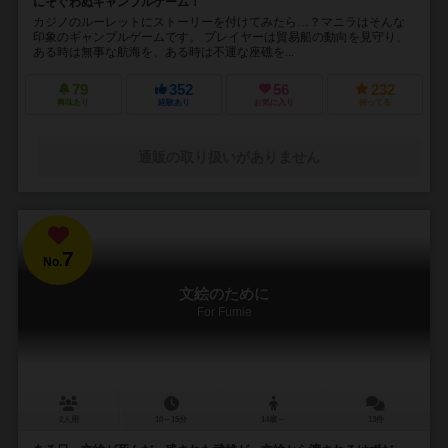
にそぐわぬギャンブルゲーム！
カジノのルーレットにストーリーを付けてみたら…？マニラはそんな
印象のギャンブルゲームです。 プレイヤーは貿易船の動向を見守り、
ある時は無事な航海を、ある時は不運な座礁を...
79
352
56
232
興味あり
経験あり
お気に入り
持ってる
通販の取り扱いがありません
7
No.
文絵のために
For Fumie
2人用
10～15分
14歳～
13件