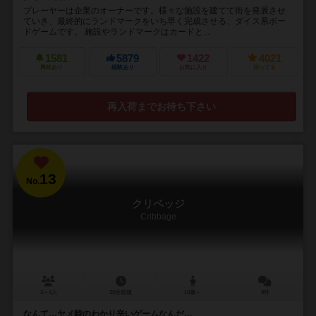
プレーヤーは企業のオーナーです。様々な施設を建てて街を発展させ
ていき、最終的にランドマークをいち早く完成させる、ダイス系ボー
ドゲームです。 施設やランドマークはカードと...
1581
5879
1422
4021
興味あり
経験あり
お気に入り
持ってる
再入荷までお待ち下さい
13
No.
クリベッジ
Cribbage
2～4人
30分前後
10歳～
9件
なんて…ヤメ時のわかり辛いゲームなんだ…