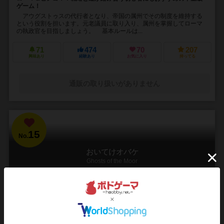
ゲーム！
アウグストゥスの代行者となり、帝国の属州でその制度を維持する
という役割を担います。元老議員に取り入り、属州を掌握してローマ
の執政官を目指しましょう。 基本ルールは...
71
474
70
207
興味あり
経験あり
お気に入り
持ってる
通販の取り扱いがありません
15
No.
おいてけオバケ
Ghosts of the Moor
2～5人
20～30分
8歳～
5件