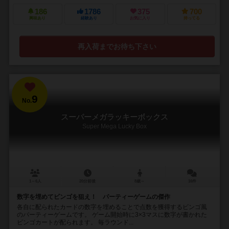
186
1786
375
700
興味あり
経験あり
お気に入り
持ってる
再入荷までお待ち下さい
9
No.
スーパーメガラッキーボックス
Super Mega Lucky Box
1～6人
20分前後
8歳～
16件
数字を埋めてビンゴを狙え！ パーティーゲームの傑作
各自に配られたカードの数字を埋めることで点数を獲得するビンゴ風
のパーティーゲームです。 ゲーム開始時に3×3マスに数字が書かれた
ビンゴカートが配られます。 毎ラウンド...