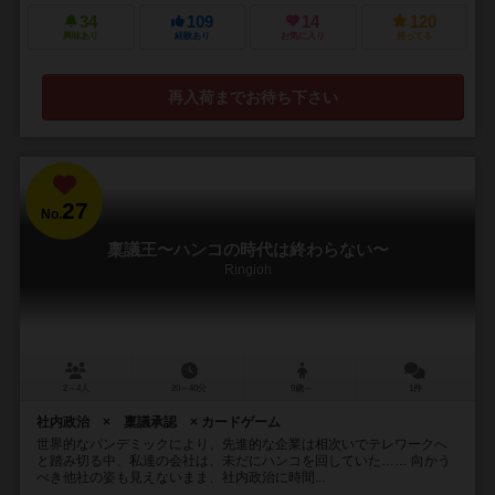
34
109
14
120
興味あり
経験あり
お気に入り
持ってる
再入荷までお待ち下さい
27
No.
稟議王〜ハンコの時代は終わらない〜
Ringioh
2～4人
20～40分
9歳～
1件
社内政治 × 稟議承認 × カードゲーム
世界的なパンデミックにより、先進的な企業は相次いでテレワークへ
と踏み切る中、私達の会社は、未だにハンコを回していた…… 向かう
べき他社の姿も見えないまま、社内政治に時間...