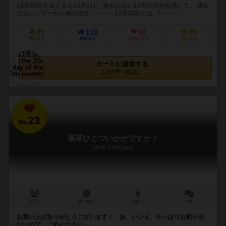
13月32日をめくると13月1日。 終わらない13月の日付を消して、 壊れ
たカレンダーから抜け出せ。 -------- 13月32日とは...? -------...
29
110
18
89
興味あり
経験あり
お気に入り
持ってる
カートに追加する
1,200円（税込）
23
No.
薬草ひとついかがですか？
Herb Merchant
2～4人
30～50分
9歳～
6件
お買い上げありがとうございます！ あ、いいえ、やっぱりお釣りが
ないので、ごめんなさい…