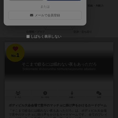
または
メールで会員登録
しばらく表示しない
1
No.
そこまで絞るには眠れない夜もあっただろ
Sokomade shiboruniha nemurenaiyorumo attadaro
2～5人
10～20分
10歳～
10件
ボディビル大会会場で意中のマッチョに掛け声をかけるカードゲーム
『そこまで絞るには眠れない夜もあっただろ』は、ボディビル大会場
で意中のマッチョに掛け声をかけるカードゲームです。 全てのプレイ