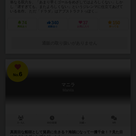
単なる双六を、「あまり早くゴールをめざしてはよろしくない」しか
し「遅すぎても、またよろしくない」というジレンマに仕立てあげて
いる名作。 ただ「ドラダ」はアブストラクトっぽく...
74
340
37
150
興味あり
経験あり
お気に入り
持ってる
通販の取り扱いがありません
6
No.
マニラ
Manila
3～5人
60分前後
10歳～
9件
真面目な船頭として貿易に生きる？海賊になって一攫千金！？見た目