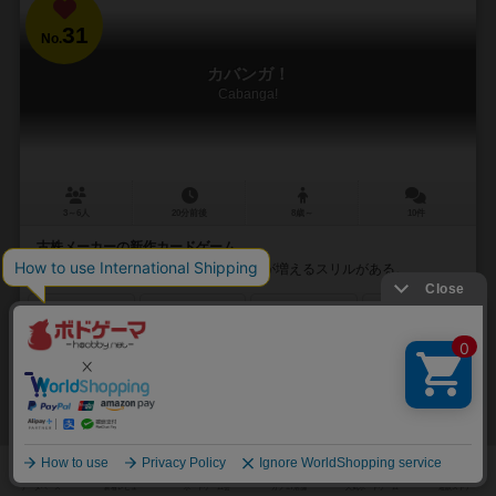
31
No.
カバンガ！
Cabanga!
3～6人
20分前後
8歳～
10件
古株メーカーの新作カードゲーム。
シンプルなゴーアウトだが、突然手札が増えるスリルがある。
70
450
78
263
興味あり
経験あり
お気に入り
持ってる
カートに追加する
1,800円（税込）