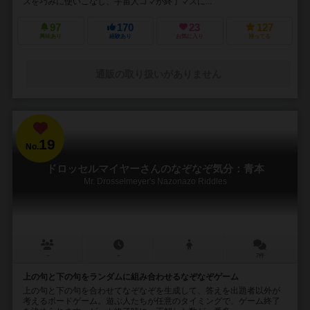
スを巧みに使いこなし、宇宙人コマが終了マスに...
97
170
23
127
興味あり
経験あり
お気に入り
持ってる
通販の取り扱いがありません
19
No.
ドロッセルマイヤーさんのなぞなぞ気分：青本
Mr. Drosselmeyer's Nazonazo Riddles
－
－
7件
上の句と下の句をランダムに組み合わせるなぞなぞゲーム
上の句と下の句を合わせてなぞなぞを生成して、答えを出題者以外が
考えるボードゲーム。遊ぶ人たちが任意のタイミングで、ゲーム終了