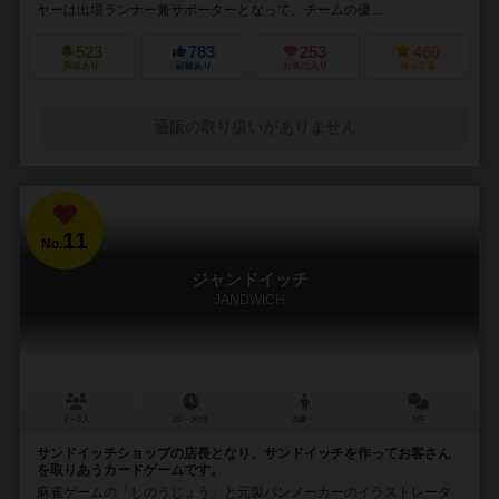
ヤーは出場ランナー兼サポーターとなって、チームの優...
523
783
253
460
興味あり
経験あり
お気に入り
持ってる
通販の取り扱いがありません
11
No.
ジャンドイッチ
JANDWICH
2～5人
20～30分
8歳～
5件
サンドイッチショップの店長となり、サンドイッチを作ってお客さん
を取りあうカードゲームです。
麻雀ゲームの「しのうじょう」と元製パンメーカーのイラストレータ