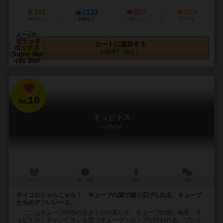
161
1133
257
613
興味あり
経験あり
お気に入り
持ってる
カートに追加する
3,300円（税込）
10
No.
キュビトス
Cubitos
2～4人
30～60分
10歳～
16件
サイコロじゃらじゃら！ キューブの国で繰り広げられる、キューブ
たちのアツいレース。
ここはキューブの形の生きものが暮らす、キューブの国。毎年、キ
ュビトス・チャンピオンを競うキューブ・カップが行われる。プレイ