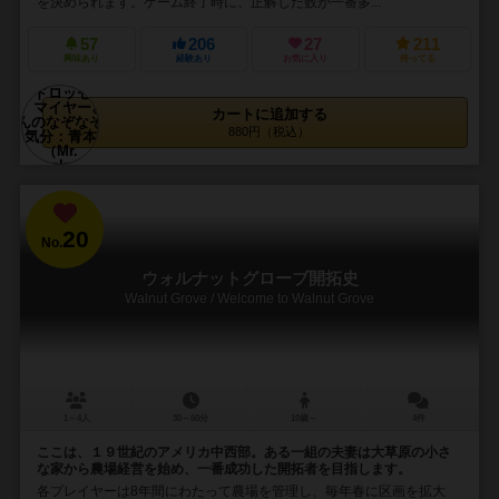
を決められます。ゲーム終了時に、正解した数が一番多...
57
206
27
211
興味あり
経験あり
お気に入り
持ってる
カートに追加する
880円（税込）
20
No.
ウォルナットグローブ開拓史
Walnut Grove / Welcome to Walnut Grove
1～4人
30～60分
10歳～
4件
ここは、１９世紀のアメリカ中西部。ある一組の夫妻は大草原の小さ
な家から農場経営を始め、一番成功した開拓者を目指します。
各プレイヤーは8年間にわたって農場を管理し、毎年春に区画を拡大