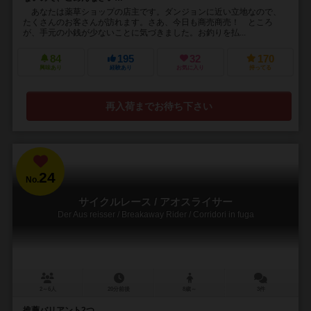
あなたは薬草ショップの店主です。ダンジョンに近い立地なので、
たくさんのお客さんが訪れます。さあ、今日も商売商売！ ところ
が、手元の小銭が少ないことに気づきました。お釣りを払...
84
195
32
170
興味あり
経験あり
お気に入り
持ってる
再入荷までお待ち下さい
24
No.
サイクルレース / アオスライサー
Der Aus reisser / Breakaway Rider / Corridori in fuga
2～6人
20分前後
8歳～
3件
推薦バリアント2つ