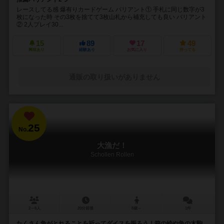
レースしてる感 爆有りカードゲーム バリアント① 手札に同じ数字が3
枚になった時 その3枚を捨てて3枚山札から補充しても良い バリアント
② 2人プレイ30...
15
89
17
49
興味あり
経験あり
お気に入り
持ってる
通販の取り扱いがありません
25
No.
大漁だ！
Schollen Rollen
2～6人
20分前後
8歳～
1件
たくさん魚がとれることを祈ってダイスを振ろう！箱の絵や魚の木駒