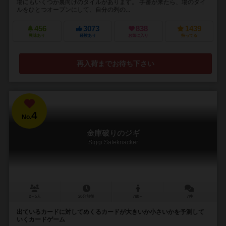
場にもいくつか裏向けのタイルがあります。 手番が来たら、場のタイ
ルをひとつオープンにして、自分の列の...
456
3073
838
1439
興味あり
経験あり
お気に入り
持ってる
再入荷までお待ち下さい
4
No.
金庫破りのジギ
Siggi Safeknacker
2～5人
20分前後
7歳～
7件
出ているカードに対してめくるカードが大きいか小さいかを予測して
いくカードゲーム