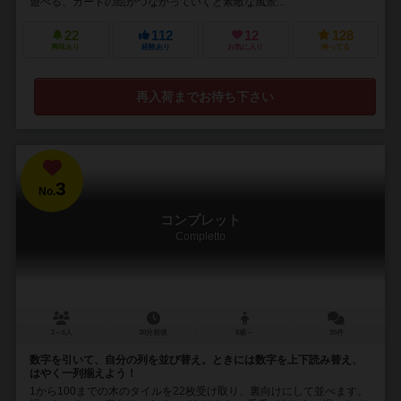
遊べる、カードの絵がつながっていくと素敵な風景...
22
112
12
128
興味あり
経験あり
お気に入り
持ってる
再入荷までお待ち下さい
3
No.
コンプレット
Completto
2～6人
30分前後
8歳～
35件
数字を引いて、自分の列を並び替え。ときには数字を上下読み替え、
はやく一列揃えよう！
1から100までの木のタイルを22枚受け取り、裏向けにして並べます。