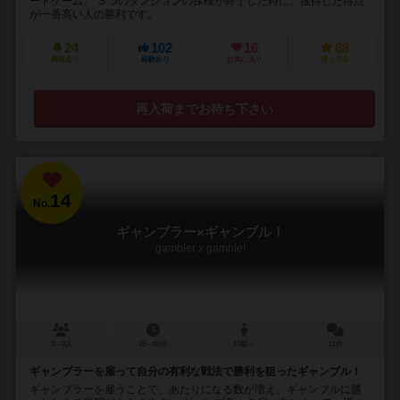
ードゲーム。 ３つのダンジョンの探検が終了した時に、獲得した得点
が一番高い人の勝利です。
24
102
16
88
興味あり
経験あり
お気に入り
持ってる
再入荷までお待ち下さい
14
No.
ギャンブラー×ギャンブル！
gambler x gamble!
3～4人
15～30分
10歳～
11件
ギャンブラーを雇って自分の有利な戦法で勝利を狙ったギャンブル！
ギャンブラーを雇うことで、あたりになる数が増え、ギャンブルに勝