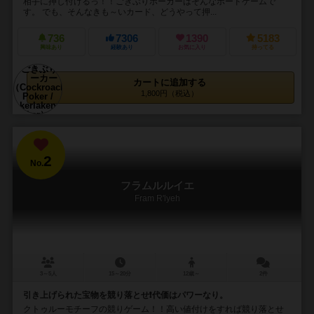
相手に押し付けるっ！！ごきぶりポーカーはそんなボードゲームで
す。 でも、そんなきも～いカード、どうやって押...
736
7306
1390
5183
興味あり
経験あり
お気に入り
持ってる
カートに追加する
1,800円（税込）
2
No.
フラムルルイエ
Fram R'lyeh
3～5人
15～20分
12歳～
2件
引き上げられた宝物を競り落とせ❗代価はパワーなり。
クトゥルーモチーフの競りゲーム！！高い値付けをすれば競り落とせ