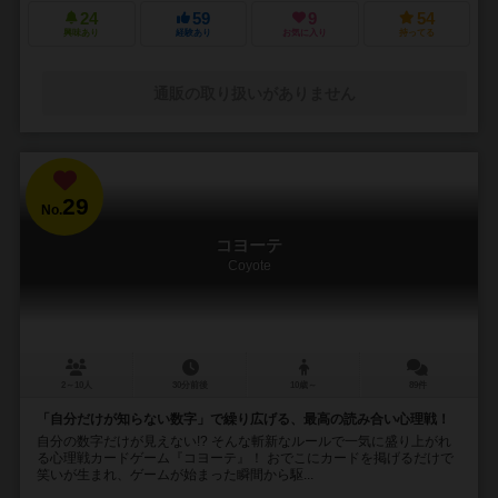
24
59
9
54
興味あり
経験あり
お気に入り
持ってる
通販の取り扱いがありません
29
No.
コヨーテ
Coyote
2～10人
30分前後
10歳～
89件
「自分だけが知らない数字」で繰り広げる、最高の読み合い心理戦！
自分の数字だけが見えない!? そんな斬新なルールで一気に盛り上がれ
る心理戦カードゲーム『コヨーテ』！ おでこにカードを掲げるだけで
笑いが生まれ、ゲームが始まった瞬間から駆...