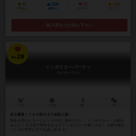
91
300
37
280
興味あり
経験あり
お気に入り
持ってる
再入荷までお待ち下さい
28
No.
インポスターパーティ
Inposter Party
3～8人
3～10分
7歳～
2件
史上最速！？６０秒カオス会話人狼！
指令を受けたエージェントの中に指令のない 「インポスター」が紛れ
込んだ！ ６０秒で指令を伝えてインポスターを探し出せ！ 人狼や嘘を
つくのが苦手な方でも楽しめる ６...