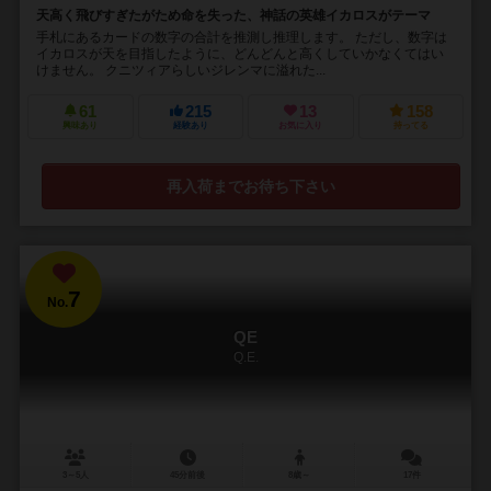
天高く飛びすぎたがため命を失った、神話の英雄イカロスがテーマ
手札にあるカードの数字の合計を推測し推理します。 ただし、数字は
イカロスが天を目指したように、どんどんと高くしていかなくてはい
けません。 クニツィアらしいジレンマに溢れた...
61
215
13
158
興味あり
経験あり
お気に入り
持ってる
再入荷までお待ち下さい
7
No.
QE
Q.E.
3～5人
45分前後
8歳～
17件