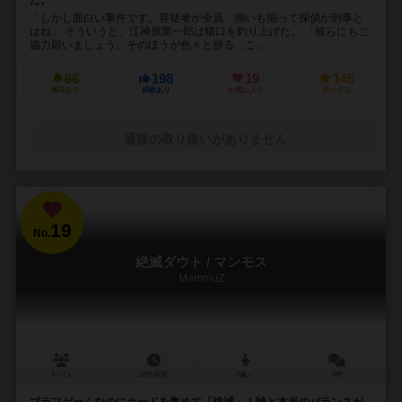
「しかし面白い事件です。容疑者が全員、揃いも揃って探偵か刑事と
はね」 そういうと、江神原業一郎は猫口を釣り上げた。 「彼らにもご
協力願いましょう。そのほうが色々と捗る…こ...
66
198
19
145
興味あり
経験あり
お気に入り
持ってる
通販の取り扱いがありません
19
No.
絶滅ダウト / マンモス
MammuZ
3～7人
20分前後
7歳～
8件