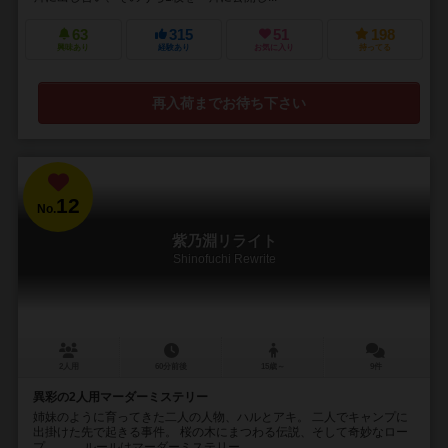
63
315
51
198
興味あり
経験あり
お気に入り
持ってる
再入荷までお待ち下さい
12
No.
紫乃淵リライト
Shinofuchi Rewrite
2人用
60分前後
15歳～
9件
異彩の2人用マーダーミステリー
姉妹のように育ってきた二人の人物、ハルとアキ。 二人でキャンプに
出掛けた先で起きる事件。 桜の木にまつわる伝説、そして奇妙なロー
プ……。 ルールはマーダーミステリー...