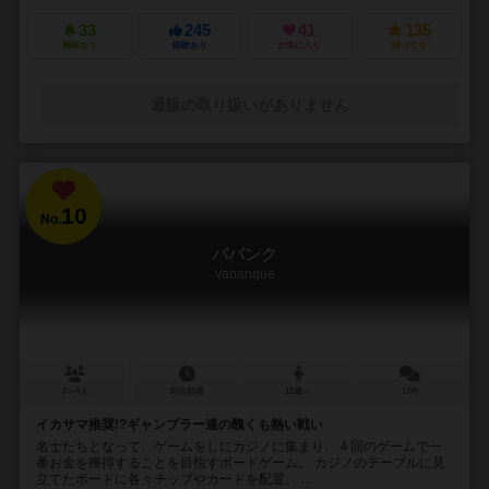
33
245
41
135
興味あり
経験あり
お気に入り
持ってる
通販の取り扱いがありません
10
No.
ババンク
Vabanque
3～6人
30分前後
12歳～
17件
イカサマ推奨!?ギャンブラー達の醜くも熱い戦い
名士たちとなって、ゲームをしにカジノに集まり、４回のゲームで一
番お金を獲得することを目指すボードゲーム。 カジノのテーブルに見
立てたボードに各々チップやカードを配置。 ...