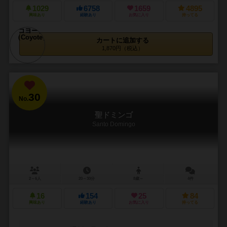
1029
6758
1659
4895
興味あり
経験あり
お気に入り
持ってる
カートに追加する
1,870円（税込）
30
No.
聖ドミンゴ
Santo Domingo
2～6人
20～30分
8歳～
4件
16
154
25
84
興味あり
経験あり
お気に入り
持ってる