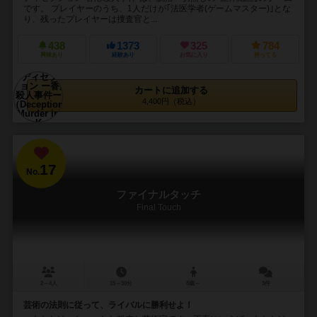
です。 プレイヤーのうち、1人だけが｢法医学者(ゲームマスター)｣とな
り、残ったプレイヤーは捜査官と...
438
1373
325
784
興味あり
経験あり
お気に入り
持ってる
カートに追加する
4,400円（税込）
17
No.
ファイナルタッチ
Final Touch
2～4人
15～30分
8歳～
3件
芸術の法則に従って、ライバルに勝利せよ！