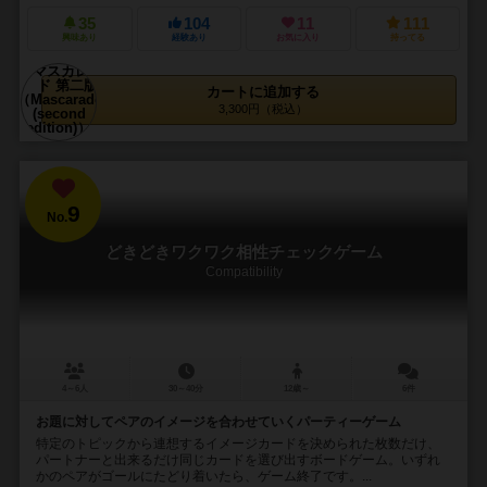
35
104
11
111
興味あり
経験あり
お気に入り
持ってる
カートに追加する
3,300円（税込）
9
No.
どきどきワクワク相性チェックゲーム
Compatibility
4～6人
30～40分
12歳～
6件
お題に対してペアのイメージを合わせていくパーティーゲーム
特定のトピックから連想するイメージカードを決められた枚数だけ、
パートナーと出来るだけ同じカードを選び出すボードゲーム。いずれ
かのペアがゴールにたどり着いたら、ゲーム終了です。...