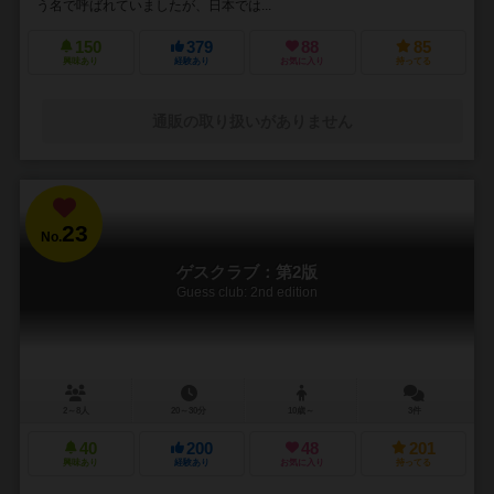
う名で呼ばれていましたが、日本では...
150
379
88
85
興味あり
経験あり
お気に入り
持ってる
通販の取り扱いがありません
23
No.
ゲスクラブ：第2版
Guess club: 2nd edition
2～8人
20～30分
10歳～
3件
40
200
48
201
興味あり
経験あり
お気に入り
持ってる