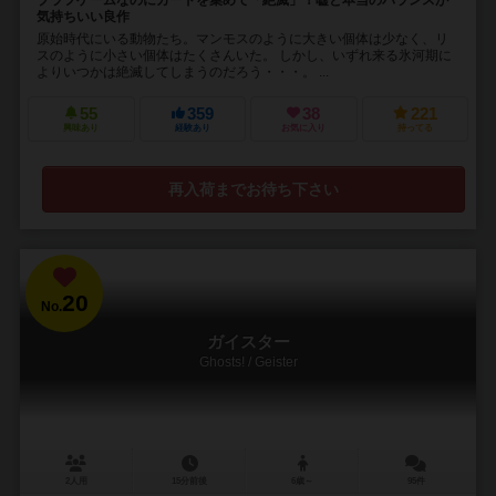
ブラフゲームなのにカードを集めて「絶滅」！嘘と本当のバランスが
気持ちいい良作
原始時代にいる動物たち。マンモスのように大きい個体は少なく、リ
スのように小さい個体はたくさんいた。 しかし、いずれ来る氷河期に
よりいつかは絶滅してしまうのだろう・・・。 ...
55
359
38
221
興味あり
経験あり
お気に入り
持ってる
再入荷までお待ち下さい
20
No.
ガイスター
Ghosts! / Geister
2人用
15分前後
6歳～
95件