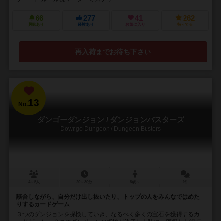
66
277
41
262
興味あり
経験あり
お気に入り
持ってる
再入荷までお待ち下さい
13
No.
ダンゴーダンジョン / ダンジョンバスターズ
Downgo Dungeon / Dungeon Busters
4～5人
20～30分
8歳～
3件
談合しながら、自分だけ出し抜いたり、トップの人をみんなではめた
りするカードゲーム
３つのダンジョンを探検していき、なるべく多くの宝石を獲得するカ