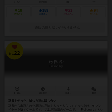
2～6人
20分前後
6歳～
3件
18
159
21
94
興味あり
経験あり
お気に入り
持ってる
通販の取り扱いがありません
22
No.
たほいや
Fictionary
4～10人
60分前後
10歳～
10件
辞書を使った、嘘つき達の騙し合い
辞書から出題された単語の意味をもっともらしくでっち上げ、他プレ
イヤーを騙すゲームです。 元は英語圏のゲームで、「Fictionary」とい