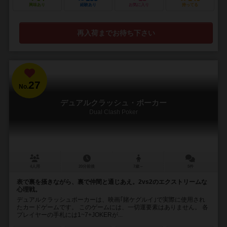
興味あり
経験あり
お気に入り
持ってる
再入荷までお待ち下さい
27
No.
デュアルクラッシュ・ポーカー
Dual Clash Poker
4人用
20分前後
7歳～
5件
表で裏を掻きながら、裏で仲間と通じあえ。2vs2のエクストリームな
心理戦。
デュアルクラッシュポーカーは、映画｢賭ケグルイ｣で実際に使用され
たカードゲームです。 このゲームには、一切運要素はありません。 各
プレイヤーの手札には1~7+JOKERが...