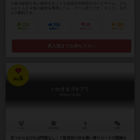
４枚の銀貨を先に獲得することを目指す対戦型のボードゲーム。どち
らか１人が４枚の銀貨を獲得したら、ゲーム終了です。そして、その
人の勝利です。
119
350
58
188
興味あり
経験あり
お気に入り
持ってる
再入荷までお待ち下さい
5
No.
いかさまゴキブリ
Mogel Motte
3～5人
30分前後
7歳～
28件
見つからなければ問題なし！？監視役の目を掻い潜りカードの隠滅を