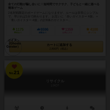
全ての行動が騙し合いに！短時間でサクサク、子どもと一緒に遊べる
簡単ゲーム
2名対戦限定のボードゲームになりますが、ルールは非常にシンプル
で、早ければ1分で終わります。 お互いに「赤いガイスター 4個」＋
「青いガイスター 4個」の計8体のガイスター...
1175
6596
1359
4100
興味あり
経験あり
お気に入り
持ってる
カートに追加する
2,800円（税込）
21
No.
リサイクル
LIXO?