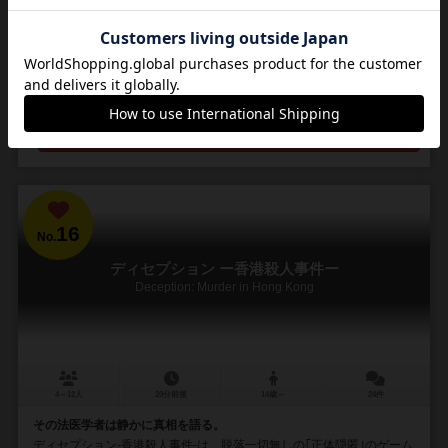
ーは同じカード構成で「ミミズ」「鳥」「猫」「犬」「ノミ」の5種類
のカードを9枚手札として持ち、手札から毎...
27
232
18
136
興味あり
経験あり
お気に入り
持ってる
再入荷までお待ち下さい
16
No.
ディセプション ー香港殺人事件ー
Deception: Murder in Hong Kong
4～12人
20分前後
14歳～
24件
その法医学者は静かに真相を語る。
ディセプション-香港殺人事件-は、脱落一切無しの｢正体隠匿｣のゲーム