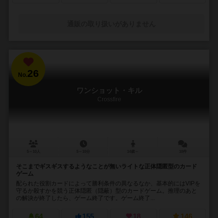
通販の取り扱いがありません
26
No.
ワンショット・キル
Crossfire
5～10人
5～10分
14歳～
10件
そこまでギスギスするようなことが無いライトな正体隠匿型のカード
ゲーム
配られた役割カードによって勝利条件の異なるなか、基本的にはVIPを
守るか殺すかを競う正体隠匿（隠蔽）型のカードゲーム。推理のあと
の解決が終了したら、ゲーム終了です。ゲーム終了...
64
155
18
146