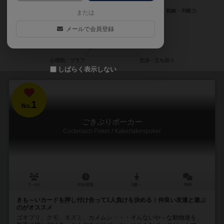
または
メールで会員登録
しばらく表示しない
1
No.
ごきぶりポーカー
Cockroach Poker / Kakerlakenpoker
2～6人
20分前後
8歳～
88件
きも～いカードを押し付け合って1人負けを決める！仲良い友達と遊ぶ
のがオススメ
ゴキブリ、クモ、ネズミ、カメムシ・・・そんないや～な動物達を、