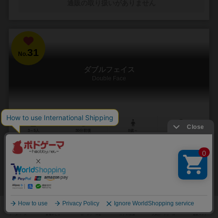
通販の取り扱いがありません
31
No.
ダブルフェイス
Double Face
3～5人
30分前後
8歳～
8件
あなたの真実は、誰かの嘘かもしれない。
プレイヤーは、公安、潜入捜査官、スパイに扮して機密情報の争奪戦
をします。 ≪ストーリー≫ ある密売組織のボスに親子のように育てら
れた男がいた。 男は親代わりであるボ...
21
18
4
22
興味あり
経験あり
お気に入り
持ってる