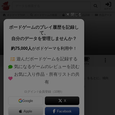
ログイン
閉じる
ボドゲーマTOP
ボードゲームの検索
クーの通販/商品詳細
作品データ
ボードゲームのプレイ履歴を記録し
て、
クー
自分のデータを管理しませんか？
次のおすすめボードゲーム
約75,000人
がボドゲーマを利用中！
遊んだボードゲームを記録する
3
1
20
158
トップ
画像
動画
レビュー
カフェ
気になるゲームのレビューを読む
『クー』が好きな方へのおすすめ
お気に入り作品・所有リストの共
このゲームのトップページで投票された「プレイ感の評価」をもとに、傾向
有
が近いボードゲームをランキング形式で紹介します。
※リストには一定の投票数がある作品のみを表示しています
ログイン / 会員登録（10秒）
Google
X
Apple
Facebook