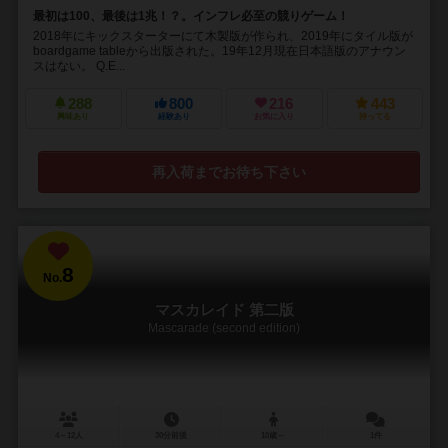
最初は100、最後は1兆！？。インフレ必至の競りゲーム！
2018年にキックスターターにて木製版が作られ、2019年にタイル版が
boardgame tableから出版された。19年12月現在日本語版のアナウン
スはない。 Q.E...
288
800
216
443
興味あり
経験あり
お気に入り
持ってる
再入荷までお待ち下さい
8
No.
マスカレイド 第二版
Mascarade (second edition)
4～12人
30分前後
10歳～
1件