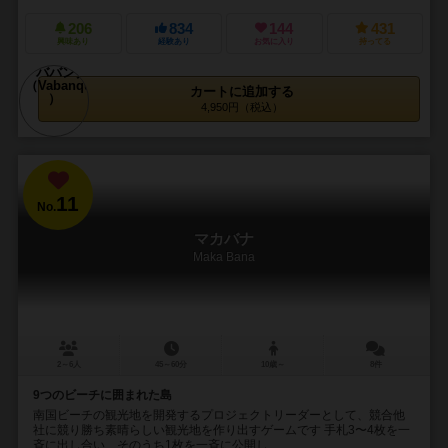
206
834
144
431
興味あり
経験あり
お気に入り
持ってる
カートに追加する
4,950円（税込）
11
No.
マカバナ
Maka Bana
2～6人
45～60分
10歳～
8件
9つのビーチに囲まれた島
南国ビーチの観光地を開発するプロジェクトリーダーとして、競合他
社に競り勝ち素晴らしい観光地を作り出すゲームです 手札3〜4枚を一
斉に出し合い、そのうち1枚を一斉に公開し...