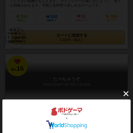
ったときの報酬がもらえます。 ギャンブラーの雇い方によって、様々
な戦略が試せます。手軽に短時間で楽しめるゲームです。
100
534
83
396
興味あり
経験あり
お気に入り
持ってる
カートに追加する
2,200円（税込）
15
No.
たべちゃうぞ
Food Chain / All You Can Eat
3～6人
15～30分
8歳～
5件
はげたかの餌食！？いえいえ、鳥は猫に食べられます。
食べちゃうぞは食物連鎖をテーマにしたカードゲームです。 プレイヤ