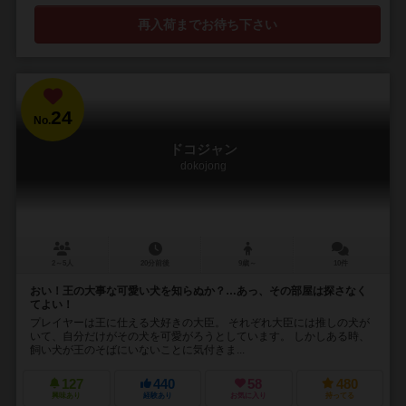
再入荷までお待ち下さい
24
No.
ドコジャン
dokojong
2～5人
20分前後
9歳～
10件
おい！王の大事な可愛い犬を知らぬか？…あっ、その部屋は探さなく
てよい！
プレイヤーは王に仕える犬好きの大臣。 それぞれ大臣には推しの犬が
いて、自分だけがその犬を可愛がろうとしています。 しかしある時、
飼い犬が王のそばにいないことに気付きま...
127
440
58
480
興味あり
経験あり
お気に入り
持ってる