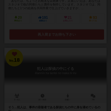
あなたは、ちょっとお粗末な芸術家です。正直にいえば、あなたは
スタジオで他の同僚たちと贋作を制作しています。スタジオでは、同
僚たちと1つの絵画を共同作業で仕上げていきますが、...
29
191
21
93
興味あり
経験あり
お気に入り
持ってる
再入荷までお待ち下さい
18
No.
犯人は探偵の中にイる
Hannin ha tantei no naka ni iru
3～5人
20～30分
15歳～
7件
そう…犯人は、事件の容疑者である探偵たちの中に身を潜めているの
だ。