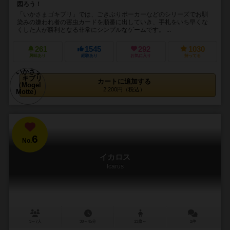
図ろう！
「いかさまゴキブリ」では、ごきぶりポーカーなどのシリーズでお馴
染みの嫌われ者の害虫カードを順番に出していき、手札をいち早くな
くした人が勝利となる非常にシンプルなゲームです。 ...
261
1545
292
1030
興味あり
経験あり
お気に入り
持ってる
カートに追加する
2,200円（税込）
6
No.
イカロス
Icarus
3～7人
30～45分
13歳～
2件