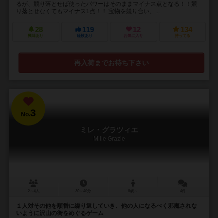
るが、競り落とせば使ったパワーはそのままマイナス点となる！！競
り落とせなくてもマイナス1点！！ 宝物を競り合い、...
28
119
12
134
興味あり
経験あり
お気に入り
持ってる
再入荷までお待ち下さい
3
No.
ミレ・グラツィエ
Mille Grazie
2～4人
30～40分
8歳～
4件
１人対その他を順番に繰り返していき、他の人になるべく邪魔されな
いように沢山の街をめぐるゲーム