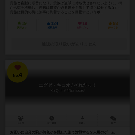
貴族と盗賊に順番になり、貴族は盗賊に待ち伏せされないように、街
から街を移動し、盗賊は貴族が通る道を予想して待ち伏せするなか、
貴族は目的の街に無事に到着することを目指すというボ...
19
124
19
93
興味あり
経験あり
お気に入り
持ってる
通販の取り扱いがありません
4
No.
エグゼ・キュオ / それだっ！
Xe Queo! / Der isses!
2人用
20分前後
8歳～
10件
お互いに自分の駒が何色かを隠した形で対戦する２人用のゲーム