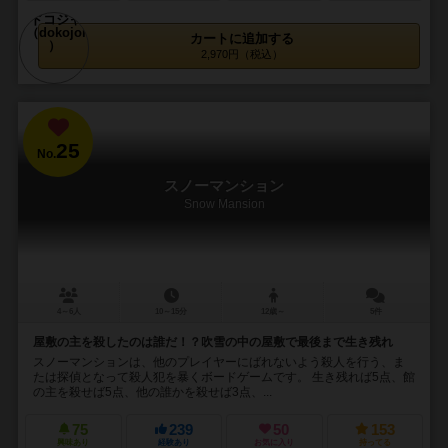
カートに追加する
2,970円（税込）
25
No.
スノーマンション
Snow Mansion
4～6人
10～15分
12歳～
5件
屋敷の主を殺したのは誰だ！？吹雪の中の屋敷で最後まで生き残れ
スノーマンションは、他のプレイヤーにばれないよう殺人を行う、ま
たは探偵となって殺人犯を暴くボードゲームです。 生き残れば5点、館
の主を殺せば5点、他の誰かを殺せば3点、...
75
239
50
153
興味あり
経験あり
お気に入り
持ってる