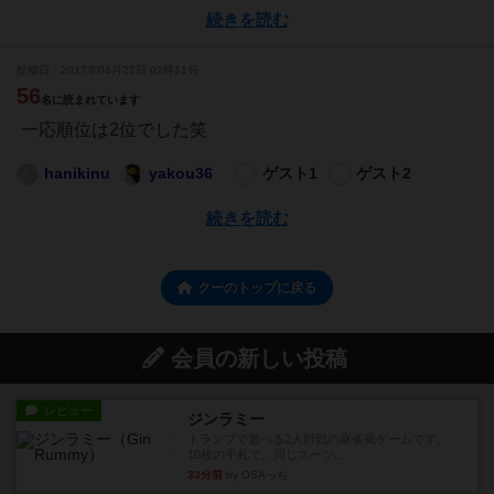
続きを読む
投稿日：2017年04月22日 02時11分
56
名に読まれています
一応順位は2位でした笑
hanikinu
yakou36
ゲスト1
ゲスト2
続きを読む
クーのトップに戻る
会員の新しい投稿
レビュー
ジンラミー
トランプで遊べる2人対戦の麻雀風ゲームです。
10枚の手札で、同じスーツ...
33分前
by OSAっち