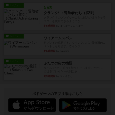
レビュー
充実
クランク! ：冒険者たち（拡張）
クランク！のプレイヤーごとに能力の違うキャラ
クターを使用できるようにな...
約5時間前
by ぽっぽーくるっぽー
レビュー
ワイアームスパン
初プレイの感想です。ウイングスパン履修済のコ
メントとなります。ウイング...
約5時間前
by daisdice
レビュー
ふたつの街の物語
タイルを4×4で並べて街づくりします。ただし、
街は各プレイヤーの間にあ...
約9時間前
by ジェイとと
ボドゲーマのアプリ版はこちら