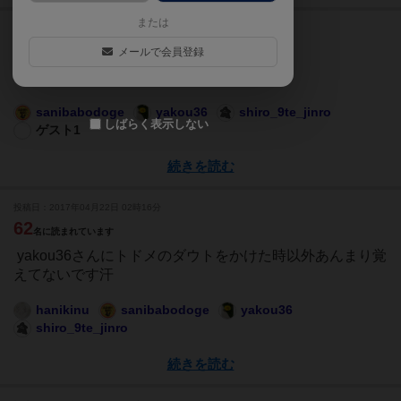
または
投稿日：2017年04月22日 02時17分
56
メールで会員登録
名に読まれています
不在でしたが
sanibabodoge
yakou36
shiro_9te_jinro
しばらく表示しない
ゲスト1
続きを読む
投稿日：2017年04月22日 02時16分
62
名に読まれています
yakou36さんにトドメのダウトをかけた時以外あんまり覚
えてないです汗
hanikinu
sanibabodoge
yakou36
shiro_9te_jinro
続きを読む