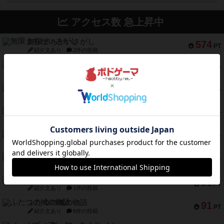
アクセス数 急上昇中
無限まちがいさがし
574
PT
紹介文あり
2件の投稿
リワイルド：サウスアメリカ
389
PT
紹介文なし
2件の投稿
アンダー・ザ・テーブラー
378
PT
紹介文あり
1件の投稿
宵と暁の呪文書
133
PT
紹介文あり
8件の投稿
セミファイナル ～お前はまだ生きている～
103
PT
紹介文あり
1件の投稿
ワン・トゥ・ファイブ
97
PT
紹介文あり
1件の投稿
南北戦争
91
PT
紹介文あり
1件の投稿
ふたつの城の物語
91
PT
紹介文あり
6件の投稿