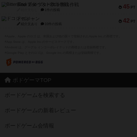
Bitter End ブタペスト救出作戦
45
PT
紹介文なし
1件の投稿
ドコジャン
42
PT
紹介文あり
10件の投稿
※Apple、Apple のロゴ は、米国および他の国々で登録されたApple Inc.の商標です。
※App Store は、Apple Inc.のサービスマークです。
※Android は、グーグル インコーポレイテッドの商標または登録商標です。
※Google Play とそのロゴは、Google Inc.の商標または登録商標です。
ボドゲーマTOP
ボードゲームを検索する
ボードゲームの新着レビュー
ボードゲーム会情報