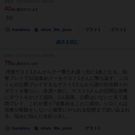
投稿日：2017年04月22日 02時13分
42
名に読まれています
3位
hanikinu
shiro_9te_jinro
ゲスト1
ゲスト2
続きを読む
投稿日：2017年04月22日 02時13分
79
名に読まれています
序盤ゲスト1さんからクー撃たれ真っ先に1枚となる。強
奪プレイで10金集めクーをゲスト1さんに撃ち返す。シロ
くんが公爵プレイするもゲスト1さんから謎の自信満々の
ダウトを喰らい、全員一枚に。ゲスト1さんの迂闊な強奪
にダウトをかけて成功。1人脱落。公爵はいないと見て援
助プレイ。これが通り7金集めることに成功。シロくんは
強奪か暗殺をしないと確実にやられる状態まで追い込まれ
る。悩みに悩んだ末絞り出し...
hanikinu
shiro_9te_jinro
ゲスト1