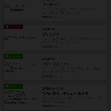
リーダーズ
久しぶりに取り出してプレイ。詰めきれなかっ
た…であっさり追い込まれて負...
約3時間前
by くみ
リプレイ
画像付き
ブリックス
久しぶりに取り出してプレイ。記号担当と色担当
に分かれてプレイ。あかんか...
約3時間前
by くみ
レビュー
画像付き
ダグエイトチェス
チェスなのに、ほんの10分で終わります。動きで
敵のコマの種類が分かれば...
約3時間前
by くみ
レビュー
画像付き
充実
宝石の煌き：デュエル 偽造者
筆者が最も好きな2人用ボードゲームである『宝石
の煌めき デュエル』に、...
約4時間前
by 手動人形