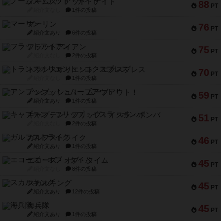
ノームズ・アット・ナイト
88
PT
紹介文なし
1件の投稿
マーリン
76
PT
紹介文あり
6件の投稿
フラットアイアン
75
PT
紹介文なし
2件の投稿
トランスオリエント・エクスプレス
70
PT
紹介文なし
1件の投稿
アンブッシュ！：ムーブアウト！
59
PT
紹介文あり
1件の投稿
キャプテン・フリップ：イスラ・ボンバ
51
PT
紹介文なし
2件の投稿
ガルフストライク
46
PT
紹介文あり
1件の投稿
エコーズ・オブ・タイム
45
PT
紹介文なし
8件の投稿
スカルキング
45
PT
紹介文あり
12件の投稿
海兵隊
45
PT
紹介文あり
1件の投稿