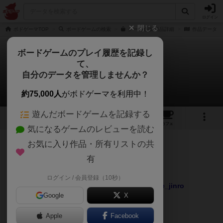
ログイン
閉じる
ボドゲーマTOP
ボードゲームの検索
クーの通販/商品詳細
作品データ
ボードゲームのプレイ履歴を記録し
て、
クー
自分のデータを管理しませんか？
6件のリプレイ日記
約75,000人
がボドゲーマを利用中！
遊んだボードゲームを記録する
3
1
20
158
トップ
画像
動画
レビュー
カフェ
気になるゲームのレビューを読む
投稿日：2017年04月22日 02時18分
お気に入り作品・所有リストの共
111
名に読まれています
有
また不在
ログイン / 会員登録（10秒）
sanibabodoge
yakou36
shiro_9te_jinro
ゲスト1
Google
X
Apple
続きを読む
Facebook