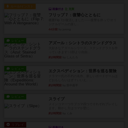
ルール/インスト
画像付き
充実
フリップ７：復讐心とともに
概要Flip 7が復活しました――復讐を伴って!オリ
ジナルゲームの楽し...
44分前
by jurong
レビュー
アズール：シントラのステンドグラス
大好きなアズールシリーズ。ステンドグラスを作
っていきます✨1部より自由...
約2時間前
by しんたろ
レビュー
エクスペディション：世界を巡る冒険
クラマー氏の不朽の名作。新しいボードゲームほ
どおもしろいはず？いいえ。...
約2時間前
by 田中昌平
レビュー
スライプ
メインコマ一つサブコマ四つでそれぞれプレイし
ます。動かし方はコマか壁に...
約2時間前
by くみ
リプレイ
画像付き