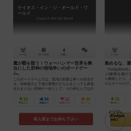
ケイオス・イン・ジ・オールド・ワ
ールド
Chaos in the Old World
3～4人
60～120分
13歳～
－
3～6人
魔が覇を競う！ウォーハンマー世界を舞
集めるな、避
台にした邪神の領地争いのボードゲー
『DodgeBo
ム。
ド(爆弾)を避け
ら解除したり、人
このボードゲームでは、混沌の邪悪な神々を担当す
ルなルールだけ..
る。特殊能力と下僕の軍勢のどちらをとっても異色
きわまりない邪神の一柱として、その神ならではの
邪悪さや戦力を駆使してオールドワール...
30
34
12
49
15
興味あり
経験あり
お気に入り
持ってる
興味あり
再入荷までお待ち下さい