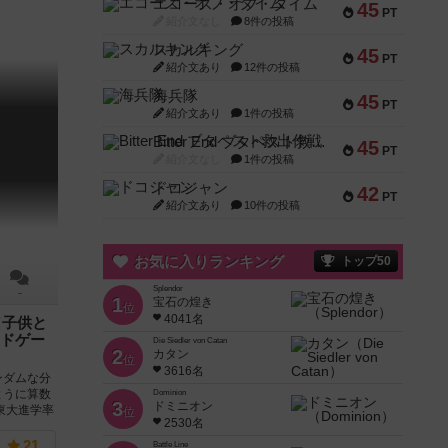
エコーズ・オブ・タイム
45
PT
紹介文なし
8件の投稿
スカルキング
45
PT
紹介文あり
12件の投稿
海兵隊
45
PT
紹介文あり
1件の投稿
Bitter End ブタペスト救出作戦
45
PT
紹介文なし
1件の投稿
ドコジャン
42
PT
紹介文あり
10件の投稿
お気に入りランキング
トップ50
Splendor
－
1
宝石の煌き
位
4041名
／子供と
ドゲー
Die Siedler von Catan
2
カタン
位
3616名
ンダムな分
ように算数
Dominion
3
ドミニオン
東大進学率
位
2530名
21
Battle Line