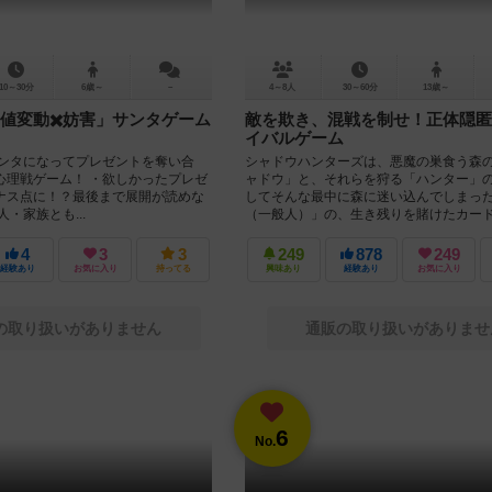
10～30分
6歳～
－
4～8人
30～60分
13歳～
値変動✖️妨害」サンタゲーム
敵を欺き、混戦を制せ！正体隠匿
イバルゲーム
サンタになってプレゼントを奪い合
シャドウハンターズは、悪魔の巣食う森
心理戦ゲーム！ ・欲しかったプレゼ
ャドウ」と、それらを狩る「ハンター」
ナス点に！？最後まで展開が読めな
してそんな最中に森に迷い込んでしまっ
・家族とも...
（一般人）」の、生き残りを賭けたカード.
4
3
3
249
878
249
経験あり
お気に入り
持ってる
興味あり
経験あり
お気に入り
の取り扱いがありません
通販の取り扱いがありませ
6
No.