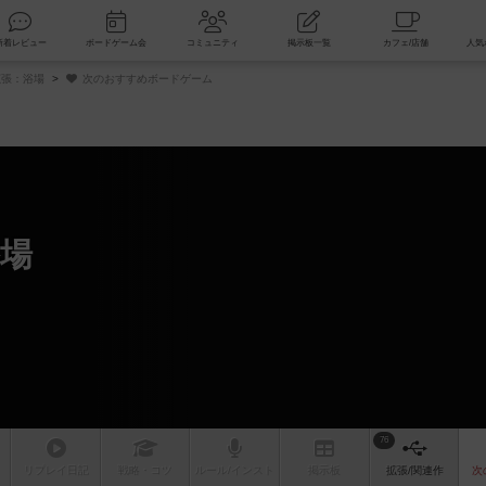
索
新着レビュー
ボードゲーム会
コミュニティ
掲示板一覧
拡張：浴場
次のおすすめボードゲーム
場
ム
76
リプレイ
日記
戦略
・コツ
ルール
/インスト
掲示板
拡張/関連
作
次