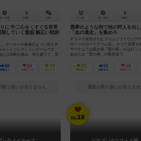
15～40分
14歳～
14件
3～5人
30～45分
14歳～
りに 中二心をくすぐる世界
悪夢のような街で他の狩人を出し
展開していく盤面 幅広い戦術
「血の遺志」を集めろ
ＰＳ４で発売されたフロムソフトウェア
ボーンのカードゲーム化。 かつて栄華を
は… ポーカーや麻雀のように役を作
ヤーナムでは風土病「獣の病」がはびこ
うセットコレクションゲームです。
あなたは「獣の病」の罹患者で...
為には木駒を積み、塔を建てて、雷
ればいけま...
68
24
73
73
51
14
経験あり
お気に入り
持ってる
興味あり
経験あり
お気に入り
の取り扱いがありません
通販の取り扱いがありませ
18
No.
ブックメイカーズ
ドラゴンクエスト人狼