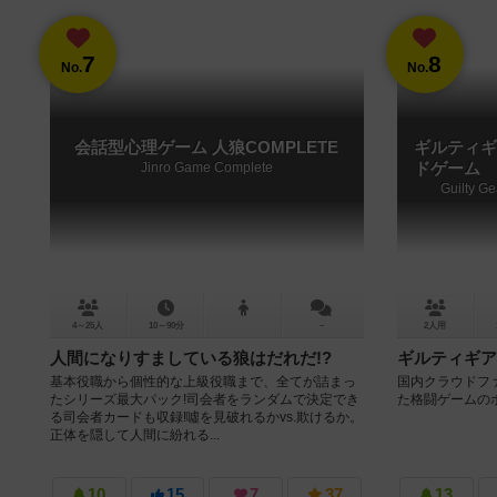
7
8
No.
No.
会話型心理ゲーム 人狼COMPLETE
ギルティギ
Jinro Game Complete
ドゲーム
Guilty G
4～25人
10～90分
－
2人用
人間になりすましている狼はだれだ!?
ギルティギア
基本役職から個性的な上級役職まで、全てが詰まっ
国内クラウドファ
たシリーズ最大パック!司会者をランダムで決定でき
た格闘ゲームの
る司会者カードも収録!噓を見破れるかvs.欺けるか。
正体を隠して人間に紛れる...
10
15
7
37
13