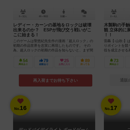
5～12人
60～80分
12歳～
7件
2～4人
レディー・カーンの基地をロックは破壊
木製駒の手触
出来るのか？ ESPが飛び交う戦いがこ
観 立体的に
こに始まる！
！！
このゲームは聖悠紀先生作の漫画「超人ロック」の
雷轟【-山吹-】
初期の作品世界を忠実に再現したものです。 その
りポイントを競
為、超人ロックの初期の作品を知らないと、まず間
役を成立させる
違いなく面白くないと思います。 ...
の術で解放しなけ
54
79
25
89
73
興味あり
経験あり
お気に入り
持ってる
興味あり
通販
再入荷までお待ち下さい
16
17
No.
No.
デッドバイデイライト ボードゲーム