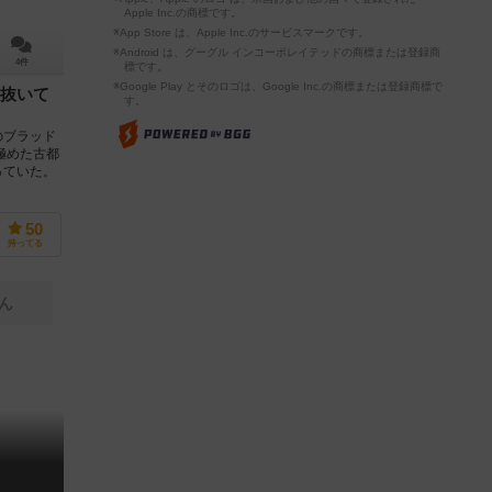
Apple Inc.の商標です。
※App Store は、Apple Inc.のサービスマークです。
※Android は、グーグル インコーポレイテッドの商標または登録商
4件
標です。
※Google Play とそのロゴは、Google Inc.の商標または登録商標で
抜いて
す。
のブラッド
極めた古都
っていた。
50
持ってる
ん