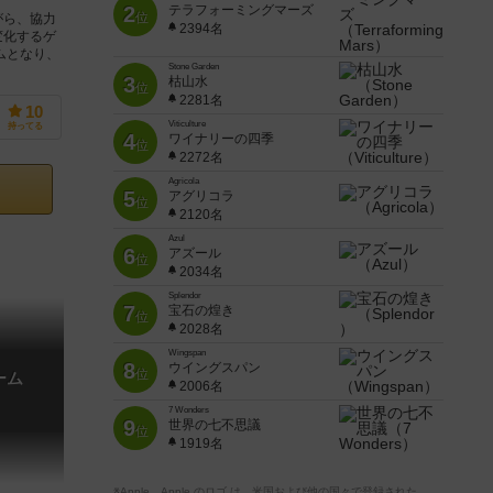
2
テラフォーミングマーズ
位
がら、協力
2394名
変化するゲ
ムとなり、
Stone Garden
3
枯山水
位
2281名
10
Viticulture
持ってる
4
ワイナリーの四季
位
2272名
Agricola
5
アグリコラ
位
2120名
Azul
6
アズール
位
2034名
Splendor
7
宝石の煌き
位
2028名
Wingspan
8
ウイングスパン
位
ーム
2006名
7 Wonders
9
世界の七不思議
位
1919名
※Apple、Apple のロゴ は、米国および他の国々で登録された