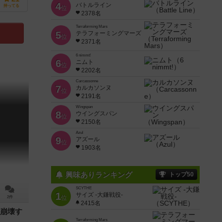
4
バトルライン
持ってる
位
2378名
Terraforming Mars
5
テラフォーミングマーズ
位
2371名
6 nimmt!
6
ニムト
位
2202名
Carcassonne
7
カルカソンヌ
位
2191名
Wingspan
8
ウイングスパン
位
2150名
Azul
9
アズール
位
1903名
興味ありランキング
トップ50
SCYTHE
1
サイズ -大鎌戦役-
位
2件
2415名
崩壊す
Terraforming Mars