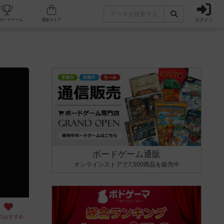
ログイン
カフェ/店舗
人気ボードゲーム
通販ストア
ボードゲーム通販
オンラインストアで7,500商品を販売中
のおすすめ