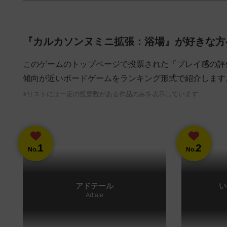
『カルカソンヌミニ拡張：浴場』が好きな方
このゲームのトップページで投票された「プレイ感の評
傾向が近いボードゲームをランキング形式で紹介します
※リストには一定の投票数がある作品のみを表示しています
1
2
No.
No.
アドテール
い
Adtale