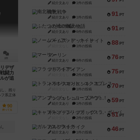
PT
紹介文あり
1件の投稿
南北戦争
91
!
PT
紹介文あり
1件の投稿
ふたつの城の物語
91
PT
紹介文あり
6件の投稿
ノームズ・アット・ナイト
88
PT
紹介文なし
1件の投稿
マーリン
76
PT
2件
紹介文あり
6件の投稿
リデザ
フラットアイアン
75
PT
戦闘力
紹介文なし
2件の投稿
ルが追
トランスオリエント・エクスプレス
70
PT
紹介文なし
1件の投稿
臨し、残り
ルフ系正体
アンブッシュ！：ムーブアウト！
59
新版として
PT
紹介文あり
1件の投稿
90
持ってる
キャプテン・フリップ：イスラ・ボンバ
51
PT
紹介文なし
2件の投稿
ガルフストライク
ん
46
PT
紹介文あり
1件の投稿