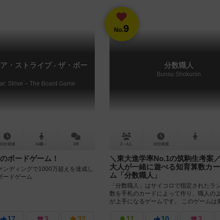
9
No.
ア・ストライブ - ザ・ボー
分数職人
Bunsu Shokunin
ear: Strive – The Board Game
15分前後
14歳～
1件
2～4人
10分前後
のボードゲーム！
＼東大進学率No.1の筑駒生考案
大人が一緒に遊べる知育算数カー
ンディングで1000万超えを達成し
ム「分数職人」
ボードゲーム
「分数職人」はサイコロで指定されたラ
数を手札のカードによって作り、職人の
が上手になるゲームです。 このゲームは
No.1を誇る進学校”筑波大学附...
17
3
32
11
10
3