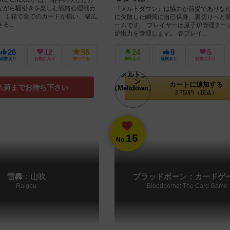
ながら駆引きを楽しむ戦略心理戦カ
『メルトダウン』は協力が前提でありな
。 １箱で全てのカードが揃い、幅広
に失敗した瞬間に自己保身、裏切りへと
...
ームです。 プレイヤーは原子炉管理チー
炉出力を管理します。 各プレイ...
26
12
55
24
9
5
経験あり
お気に入り
持ってる
興味あり
経験あり
お気に入り
カートに追加する
入荷までお待ち下さい
2,750円（税込）
15
No.
雷轟：山吹
ブラッドボーン：カードゲ
Raigou
Bloodborne: The Card Game