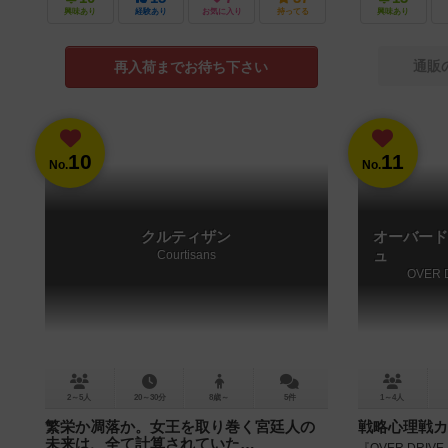
興味あり
経験あり
お気に入り
持ってる
興味あり
通販
再入荷までお待ち下さい
10
11
No.
No.
クルティザン
オーバード
Courtisans
ュ
OVER 
2～5人
20～30分
8歳～
5件
1～4人
繁栄か凋落か。女王を取り巻く宮廷人の
戦略心理戦カ
未来は、全て計算されていた…
『OVER DRI