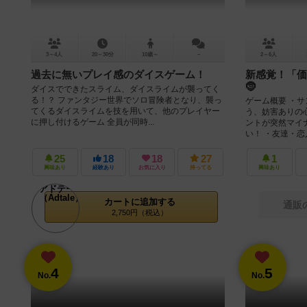
3～4人
20～30分
10歳～
－
2～6人
過去に無いプレイ感のダイスゲーム！
新感覚！「価
🤶
ダイスでできたスライム、ダイスライムが襲ってく
る！？ ファンタジー世界でソロ冒険者となり、襲っ
ゲーム概要 ・
てくるダイスライムを技を用いて、他のプレイヤー
う、妨害ありの
に押し付けるゲーム 全員が同時...
ントが突然マイ
い！ ・友達・恋人
25
18
18
27
1
興味あり
経験あり
お気に入り
持ってる
興味あり
カートに追加する
通販
2,750円（税込）
4
5
No.
No.