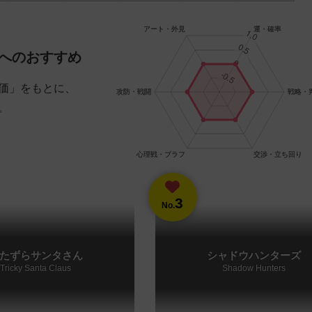
へのおすすめ
価」をもとに、
。
3
No.
たずらサンタさん
シャドウハンターズ
Tricky Santa Claus
Shadow Hunters