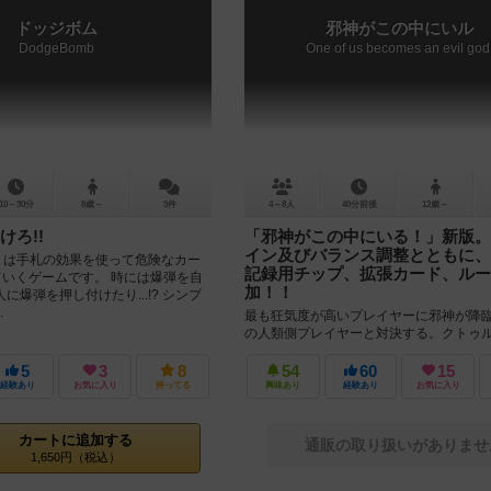
ドッジボム
邪神がこの中にいル
DodgeBomb
One of us becomes an evil god
10～30分
8歳～
3件
4～8人
40分前後
12歳～
けろ!!
「邪神がこの中にいる！」新版。
イン及びバランス調整とともに、
mb』は手札の効果を使って危険なカー
記録用チップ、拡張カード、ルー
ていくゲームです。 時には爆弾を自
加！！
に爆弾を押し付けたり...!? シンプ
.
最も狂気度が高いプレイヤーに邪神が降
の人類側プレイヤーと対決する。クトゥ
隠匿ゲーム「邪神がこの中にいる！」が
復活。 カードのリデザイン、ゲーム...
5
3
8
54
60
15
経験あり
お気に入り
持ってる
興味あり
経験あり
お気に入り
カートに追加する
通販の取り扱いがありませ
1,650円（税込）