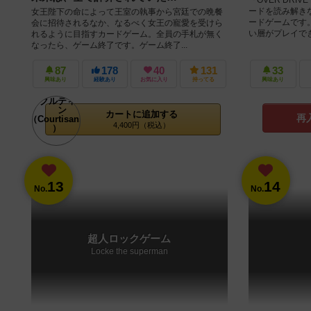
ードを読み解き
女王陛下の命によって王室の執事から宮廷での晩餐
ードゲームです
会に招待されるなか、なるべく女王の寵愛を受けら
い層がプレイできる
れるように目指すカードゲーム。全員の手札が無く
なったら、ゲーム終了です。ゲーム終了...
87
178
40
131
33
興味あり
経験あり
お気に入り
持ってる
興味あり
カートに追加する
再
4,400円（税込）
13
14
No.
No.
超人ロックゲーム
Locke the superman