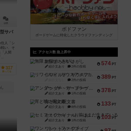
12件
ボドファン
型サバ
ボードゲームに特化したクラウドファンディング
の住人「シ
の戦い、そ
アクセス数 急上昇中
た「人間
..
無限まちがいさがし
574
PT
紹介文あり
2件の投稿
317
持ってる
リワイルド：サウスアメリカ
389
PT
紹介文なし
2件の投稿
ん
アンダー・ザ・テーブラー
378
PT
紹介文あり
1件の投稿
宵と暁の呪文書
133
PT
紹介文あり
8件の投稿
セミファイナル ～お前はまだ生きている～
103
PT
紹介文あり
1件の投稿
ワン・トゥ・ファイブ
97