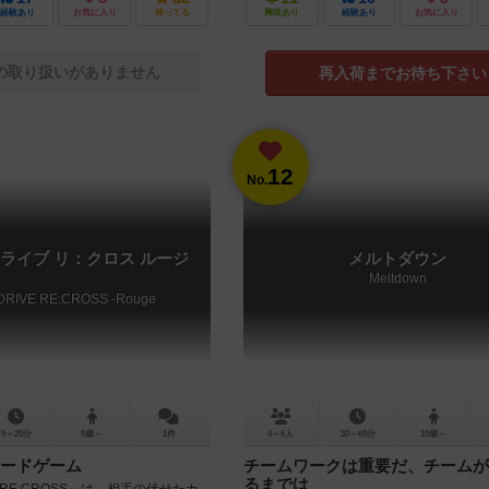
経験あり
お気に入り
持ってる
興味あり
経験あり
お気に入り
の取り扱いがありません
再入荷までお待ち下さい
12
No.
ライブ リ：クロス ルージ
メルトダウン
Meltdown
DRIVE RE:CROSS -Rouge
5～20分
8歳～
1件
4～6人
30～60分
10歳～
ードゲーム
チームワークは重要だ、チームが
るまでは
VE RE:CROSS』は、相手の伏せたカ