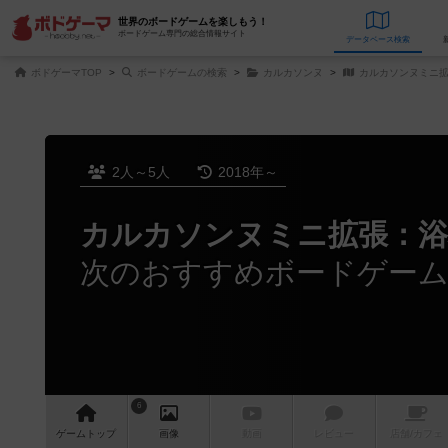
世界のボードゲームを楽しもう！
ボードゲーム専門の総合情報サイト
データベース
検
ボドゲーマTOP
ボードゲームの検索
カルカソンヌ
カルカソンヌミニ
2人～5人
2018年～
カルカソンヌミニ拡張：浴
次のおすすめボードゲー
6
ゲーム
トップ
画像
動画
レビュー
店舗/
カフェ