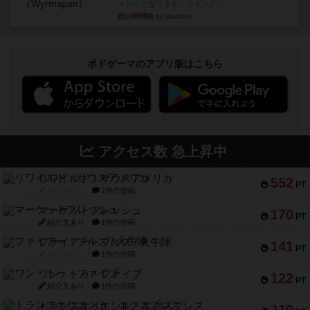
メントとなります。ウイング...
約10時間前
by daisdice
ボドゲーマのアプリ版はこちら
アクセス数 急上昇中
リワイルド：サウスアメリカ
552
PT
紹介文なし
2件の投稿
マーケットフレッシュ
170
PT
紹介文あり
1件の投稿
ファイアー・ブルズ / 火牛陣
141
PT
紹介文なし
1件の投稿
ワン・トゥ・ファイブ
122
PT
紹介文あり
1件の投稿
トランスオリエント・エクスプレス