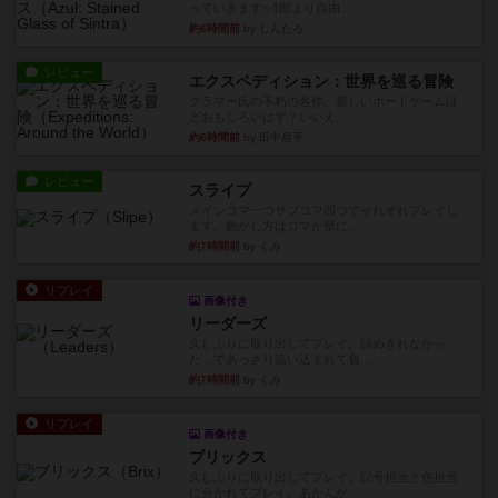
っていきます✨1部より自由...
約6時間前
by しんたろ
レビュー
エクスペディション：世界を巡る冒険
クラマー氏の不朽の名作。新しいボードゲームほ
どおもしろいはず？いいえ。...
約6時間前
by 田中昌平
レビュー
スライプ
メインコマ一つサブコマ四つでそれぞれプレイし
ます。動かし方はコマか壁に...
約7時間前
by くみ
リプレイ
画像付き
リーダーズ
久しぶりに取り出してプレイ。詰めきれなかっ
た…であっさり追い込まれて負...
約7時間前
by くみ
リプレイ
画像付き
ブリックス
久しぶりに取り出してプレイ。記号担当と色担当
に分かれてプレイ。あかんか...