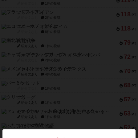
119
PT
紹介文なし
1件の投稿
フラットアイアン
118
PT
紹介文なし
2件の投稿
エコーズ・オブ・タイム
118
PT
紹介文なし
8件の投稿
南北戦争
79
PT
紹介文あり
1件の投稿
キャプテン・フリップ：イスラ・ボンバ
72
PT
紹介文なし
2件の投稿
メメントオンラインタクティクス
70
PT
紹介文あり
4件の投稿
パーミッド
68
PT
紹介文なし
1件の投稿
クリーグ
57
PT
紹介文あり
1件の投稿
セミファイナル ～お前はまだ生きている～
53
PT
紹介文あり
1件の投稿
ふたつの街の物語
52
PT
紹介文あり
18件の投稿