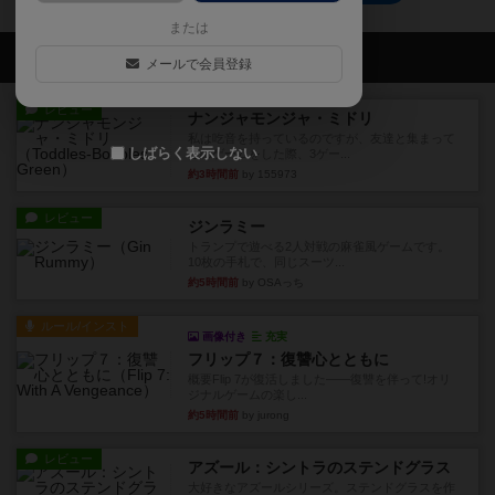
または
会員の新しい投稿
メールで会員登録
レビュー
ナンジャモンジャ・ミドリ
私は吃音を持っているのですが、友達と集まって
しばらく表示しない
このゲームをした際、3ゲー...
約3時間前
by 155973
レビュー
ジンラミー
トランプで遊べる2人対戦の麻雀風ゲームです。
10枚の手札で、同じスーツ...
約5時間前
by OSAっち
ルール/インスト
画像付き
充実
フリップ７：復讐心とともに
概要Flip 7が復活しました――復讐を伴って!オリ
ジナルゲームの楽し...
約5時間前
by jurong
レビュー
アズール：シントラのステンドグラス
大好きなアズールシリーズ。ステンドグラスを作