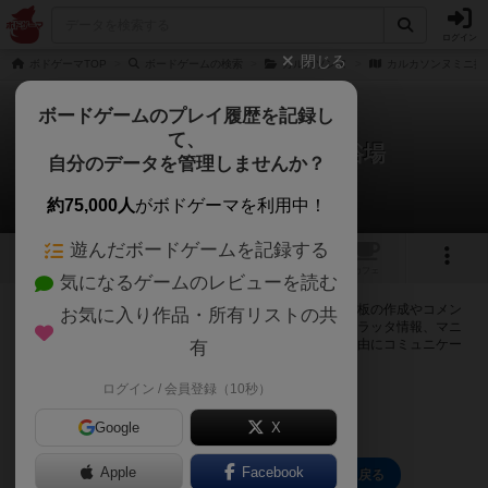
ログイン
閉じる
ボドゲーマTOP
ボードゲームの検索
カルカソンヌ
カルカソンヌミニ拡
ボードゲームのプレイ履歴を記録し
て、
カルカソンヌミニ拡張：浴場
自分のデータを管理しませんか？
0件の掲示板
約75,000人
がボドゲーマを利用中！
遊んだボードゲームを記録する
6
トップ
画像
動画
レビュー
カフェ
気になるゲームのレビューを読む
ログインするとカルカソンヌミニ拡張：浴場に関する掲示板の作成やコメン
お気に入り作品・所有リストの共
トの書き込みが出来るようになります。ルールの疑問やエラッタ情報、マニ
ュアルでは判断し辛い曖昧な表記等について会員同士で自由にコミュニケー
有
ションをとることが出来ます。
ログイン / 会員登録（10秒）
ログイン/無料会員登録
Google
X
Apple
Facebook
カルカソンヌミニ拡張：浴場のトップに戻る