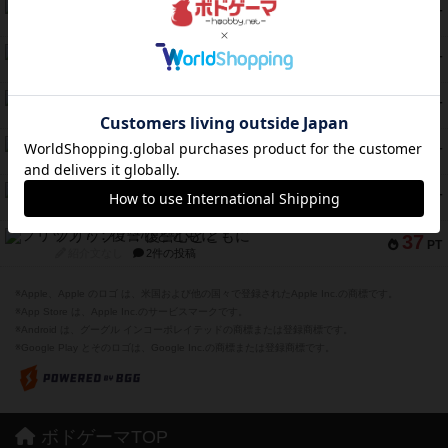
クランク! ：冒険者たち（拡張）
50
PT
紹介文あり
4件の投稿
とうほうの！
42
PT
紹介文なし
1件の投稿
スターマイン・ラミー ポケット
42
PT
紹介文あり
2件の投稿
海兵隊
39
PT
紹介文あり
1件の投稿
スーパーストア3000
39
PT
紹介文なし
1件の投稿
フリップ７：復讐心とともに
37
PT
紹介文なし
2件の投稿
※Apple、Apple のロゴ は、米国および他の国々で登録されたApple Inc.の商標です。
※App Store は、Apple Inc.のサービスマークです。
※Android は、グーグル インコーポレイテッドの商標または登録商標です。
※Google Play とそのロゴは、Google Inc.の商標または登録商標です。
ボドゲーマTOP