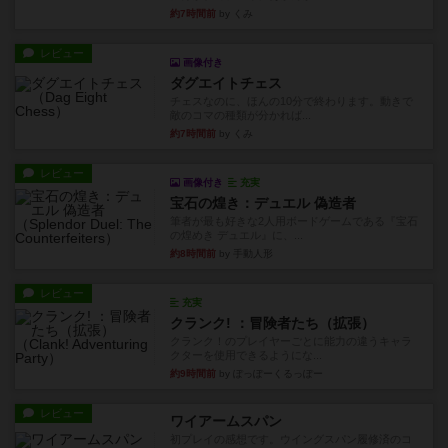
約7時間前
by くみ
レビュー
画像付き
ダグエイトチェス
チェスなのに、ほんの10分で終わります。動きで
敵のコマの種類が分かれば...
約7時間前
by くみ
レビュー
画像付き
充実
宝石の煌き：デュエル 偽造者
筆者が最も好きな2人用ボードゲームである『宝石
の煌めき デュエル』に、...
約8時間前
by 手動人形
レビュー
充実
クランク! ：冒険者たち（拡張）
クランク！のプレイヤーごとに能力の違うキャラ
クターを使用できるようにな...
約9時間前
by ぽっぽーくるっぽー
レビュー
ワイアームスパン
初プレイの感想です。ウイングスパン履修済のコ