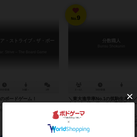
9
No.
ア・ストライブ - ザ・ボー
分数職人
Bunsu Shokunin
ear: Strive – The Board Game
15分前後
14歳～
1件
2～4人
10分前後
のボードゲーム！
＼東大進学率No.1の筑駒生考案
大人が一緒に遊べる知育算数カー
ンディングで1000万超えを達成し
ム「分数職人」
ボードゲーム
「分数職人」はサイコロで指定されたラ
数を手札のカードによって作り、職人の
が上手になるゲームです。 このゲームは
No.1を誇る進学校”筑波大学附...
17
3
32
11
10
3