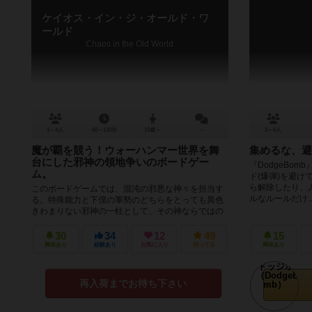
ケイオス・イン・ジ・オールド・ワ
ールド
Chaos in the Old World
3～4人
60～120分
13歳～
－
3～6人
魔が覇を競う！ウォーハンマー世界を舞
集めるな、避
台にした邪神の領地争いのボードゲー
『DodgeBo
ム。
ド(爆弾)を避け
ら解除したり、人
このボードゲームでは、混沌の邪悪な神々を担当す
ルなルールだけ..
る。特殊能力と下僕の軍勢のどちらをとっても異色
きわまりない邪神の一柱として、その神ならではの
邪悪さや戦力を駆使してオールドワール...
30
34
12
49
15
興味あり
経験あり
お気に入り
持ってる
興味あり
再入荷までお待ち下さい