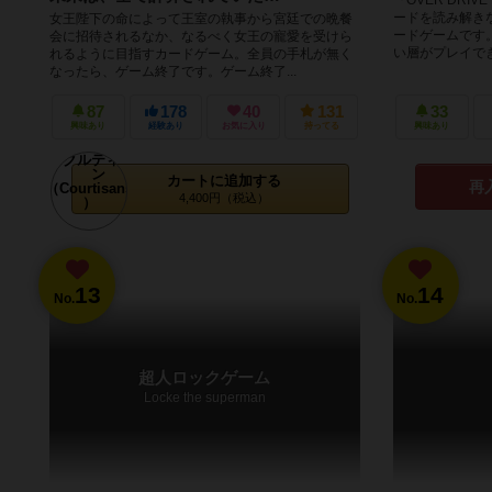
ードを読み解き
女王陛下の命によって王室の執事から宮廷での晩餐
ードゲームです
会に招待されるなか、なるべく女王の寵愛を受けら
い層がプレイできる
れるように目指すカードゲーム。全員の手札が無く
なったら、ゲーム終了です。ゲーム終了...
87
178
40
131
33
興味あり
経験あり
お気に入り
持ってる
興味あり
カートに追加する
再
4,400円（税込）
13
14
No.
No.
超人ロックゲーム
Locke the superman