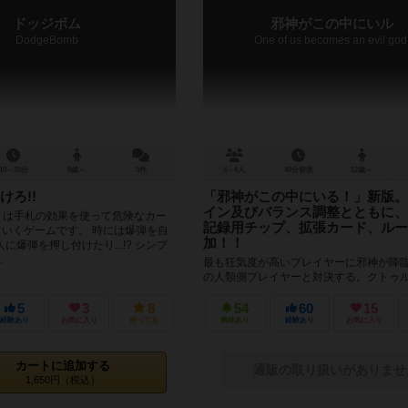
ドッジボム
邪神がこの中にいル
DodgeBomb
One of us becomes an evil god
10～30分
8歳～
3件
4～8人
40分前後
12歳～
けろ!!
「邪神がこの中にいる！」新版。
イン及びバランス調整とともに、
mb』は手札の効果を使って危険なカー
記録用チップ、拡張カード、ルー
ていくゲームです。 時には爆弾を自
加！！
に爆弾を押し付けたり...!? シンプ
.
最も狂気度が高いプレイヤーに邪神が降
の人類側プレイヤーと対決する。クトゥ
隠匿ゲーム「邪神がこの中にいる！」が
復活。 カードのリデザイン、ゲーム...
5
3
8
54
60
15
経験あり
お気に入り
持ってる
興味あり
経験あり
お気に入り
カートに追加する
通販の取り扱いがありませ
1,650円（税込）