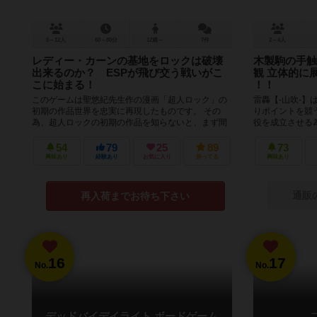
5～12人
60～80分
12歳～
7件
2～4人
レディー・カーンの基地をロックは破壊
木製駒の手触
出来るのか？ ESPが飛び交う戦いがこ
観 立体的に
こに始まる！
！！
このゲームは聖悠紀先生作の漫画「超人ロック」の
雷轟【-山吹-】
初期の作品世界を忠実に再現したものです。 その
りポイントを競
為、超人ロックの初期の作品を知らないと、まず間
役を成立させる
違いなく面白くないと思います。 ...
の術で解放しなけ
54
79
25
89
73
興味あり
経験あり
お気に入り
持ってる
興味あり
通販
再入荷までお待ち下さい
16
17
No.
No.
デッドバイデイライト ボードゲーム