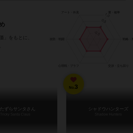
め
価」をもとに、
。
3
No.
たずらサンタさん
シャドウハンターズ
Tricky Santa Claus
Shadow Hunters