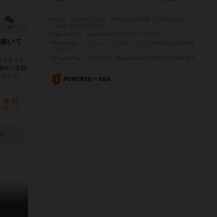
※Apple、Apple のロゴ は、米国および他の国々で登録された
Apple Inc.の商標です。
4件
※App Store は、Apple Inc.のサービスマークです。
抜いて
※Android は、グーグル インコーポレイテッドの商標または登録商
標です。
※Google Play とそのロゴは、Google Inc.の商標または登録商標で
のブラッド
す。
極めた古都
っていた。
50
持ってる
ん