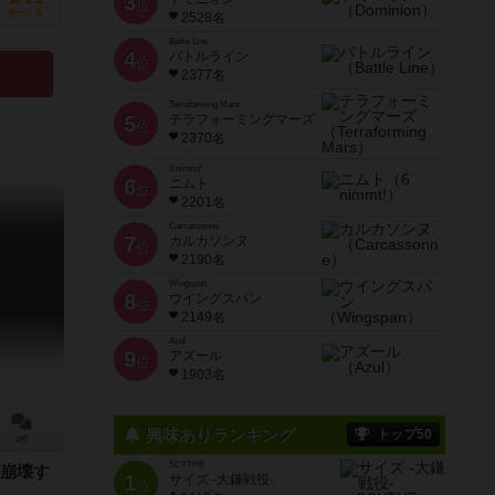
3
位
持ってる
2528名
Battle Line
4
バトルライン
位
2377名
Terraforming Mars
5
テラフォーミングマーズ
位
2370名
6 nimmt!
6
ニムト
位
2201名
Carcassonne
7
カルカソンヌ
位
2190名
Wingspan
8
ウイングスパン
位
2149名
Azul
9
アズール
位
1903名
興味ありランキング
トップ50
2件
SCYTHE
崩壊す
1
サイズ -大鎌戦役-
位