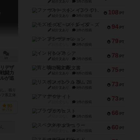
紹介文あり
1件の投稿
ファースト・イン・フライト
108
PT
!
紹介文あり
3件の投稿
モズビ－ズ・レイダ－ズ
94
PT
紹介文あり
1件の投稿
テンプテーション
79
PT
紹介文なし
2件の投稿
インドネシア
78
PT
紹介文あり
2件の投稿
2件
リデザ
宵と暁の呪文書
75
PT
戦闘力
紹介文あり
8件の投稿
ルが追
リスボン・トラム 28
73
PT
紹介文あり
9件の投稿
臨し、残り
ルフ系正体
アマナイト
73
PT
新版として
紹介文なし
1件の投稿
90
ブラヴェスト
持ってる
66
PT
紹介文なし
1件の投稿
スペクタキュラー
60
ん
PT
紹介文なし
1件の投稿
スモールワールド