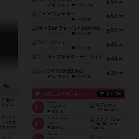
59
PT
紹介文あり
13件の投稿
ギャンブラー
58
PT
紹介文なし
2件の投稿
Bitter End ブタペスト救出作戦
52
PT
紹介文なし
1件の投稿
ラピード
46
PT
紹介文なし
1件の投稿
ザ・フラッフィー・ライト
44
PT
紹介文なし
0件の投稿
ふたつの城の物語
39
PT
紹介文あり
6件の投稿
－
お気に入りランキング
トップ50
／子供と
Splendor
ドゲー
1
宝石の煌き
位
4040名
ンダムな分
Die Siedler von Catan
2
ように算数
カタン
位
東大進学率
3616名
Dominion
21
ドミニオン