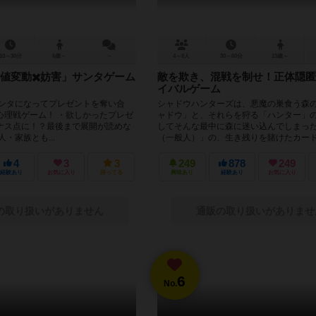
10～30分
6歳～
－
4～8人
30～60分
13歳～
値変動✖️妨害」サンタゲーム
敵を欺き、混戦を制せ！正体隠匿
イバルゲーム
サンタになってプレゼントを奪い合
シャドウハンターズは、悪魔の巣食う森
心理戦ゲーム！ ・欲しかったプレゼ
ャドウ」と、それらを狩る「ハンター」
ナス点に！？最後まで展開が読めな
してそんな最中に森に迷い込んでしまっ
・家族とも...
（一般人）」の、生き残りを賭けたカード.
4
3
3
249
878
249
経験あり
お気に入り
持ってる
興味あり
経験あり
お気に入り
の取り扱いがありません
通販の取り扱いがありませ
6
No.