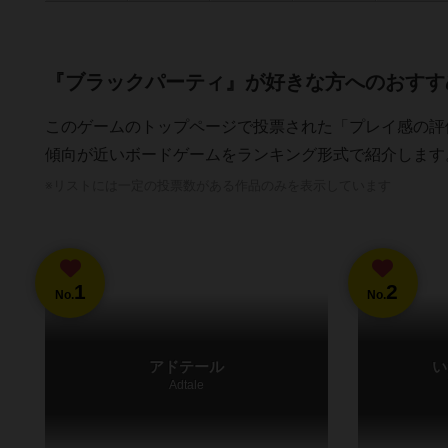
『ブラックパーティ』が好きな方へのおすす
このゲームのトップページで投票された「プレイ感の評
傾向が近いボードゲームをランキング形式で紹介します
※リストには一定の投票数がある作品のみを表示しています
1
2
No.
No.
アドテール
い
Adtale