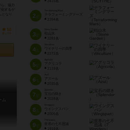
2415名
がら、協力
変化するゲ
Terraforming Mars
ムとなり、
2
テラフォーミングマーズ
位
2394名
10
Stone Garden
3
枯山水
持ってる
位
2281名
Viticulture
4
ワイナリーの四季
位
2272名
Agricola
5
アグリコラ
位
2119名
Azul
6
アズール
位
2035名
Splendor
7
宝石の煌き
位
2028名
ーム
Wingspan
8
ウイングスパン
位
2006名
7 Wonders
9
世界の七不思議
位
1919名