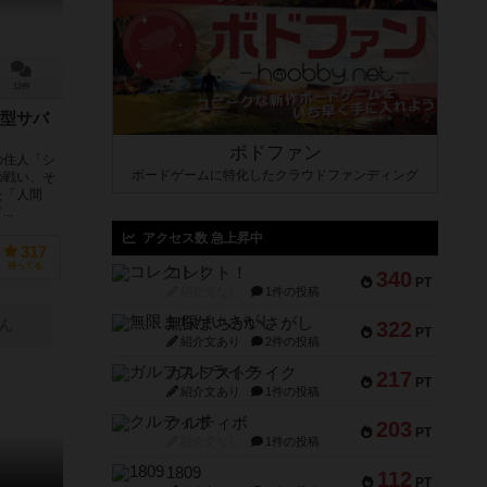
12件
型サバ
ボドファン
の住人「シ
ボードゲームに特化したクラウドファンディング
の戦い、そ
た「人間
..
アクセス数 急上昇中
317
持ってる
コレクト！
340
PT
紹介文なし
1件の投稿
無限まちがいさがし
ん
322
PT
紹介文あり
2件の投稿
ガルフストライク
217
PT
紹介文あり
1件の投稿
クルティボ
203
PT
紹介文なし
1件の投稿
1809
112
PT