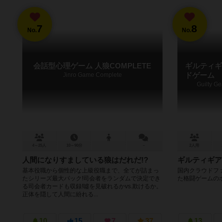
7
8
No.
No.
会話型心理ゲーム 人狼COMPLETE
ギルティギ
Jinro Game Complete
ドゲーム
Guilty G
4～25人
10～90分
－
2人用
人間になりすましている狼はだれだ!?
ギルティギア
基本役職から個性的な上級役職まで、全てが詰まっ
国内クラウドファ
たシリーズ最大パック!司会者をランダムで決定でき
た格闘ゲームの
る司会者カードも収録!噓を見破れるかvs.欺けるか。
正体を隠して人間に紛れる...
10
15
7
37
13