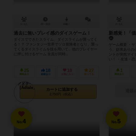
3～4人
20～30分
10歳～
－
2～6人
過去に無いプレイ感のダイスゲーム！
新感覚！「価
🤶
ダイスでできたスライム、ダイスライムが襲ってく
る！？ ファンタジー世界でソロ冒険者となり、襲っ
ゲーム概要 ・
てくるダイスライムを技を用いて、他のプレイヤー
う、妨害ありの
に押し付けるゲーム 全員が同時...
ントが突然マイ
い！ ・友達・恋人
25
18
18
27
1
興味あり
経験あり
お気に入り
持ってる
興味あり
カートに追加する
通販
2,750円（税込）
4
5
No.
No.