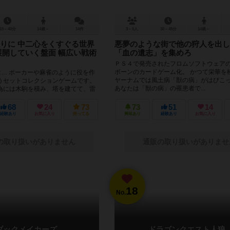
15～40分
14歳～
14件
3～5人
30～45分
14歳～
りに 中二心をくすぐる世界
悪夢のような街で他の狩人を出し
展開していく盤面 幅広い戦術
「血の遺志」を集めろ
ＰＳ４で発売されたフロムソフトウェア
ボーンのカードゲーム化。 かつて栄華を
は… ポーカーや麻雀のように役を作
ヤーナムでは風土病「獣の病」がはびこ
うセットコレクションゲームです。
あなたは「獣の病」の罹患者で...
為には木駒を積み、塔を建てて、雷
ればいけま...
68
24
73
73
51
14
経験あり
お気に入り
持ってる
興味あり
経験あり
お気に入り
の取り扱いがありません
通販の取り扱いがありませ
18
No.
ブックメイカーズ
ドラゴンクエスト人狼