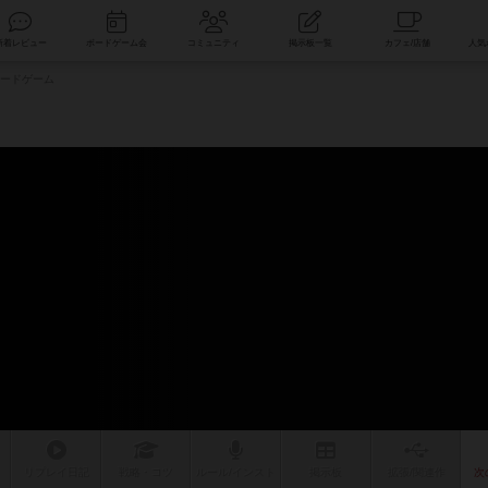
索
新着レビュー
ボードゲーム会
コミュニティ
掲示板一覧
ードゲーム
ム
リプレイ
日記
戦略
・コツ
ルール
/インスト
掲示板
拡張/関連
作
次