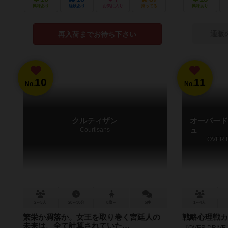
興味あり
経験あり
お気に入り
持ってる
興味あり
通販
再入荷までお待ち下さい
10
11
No.
No.
クルティザン
オーバード
Courtisans
ュ
OVER 
2～5人
20～30分
8歳～
5件
1～4人
繁栄か凋落か。女王を取り巻く宮廷人の
戦略心理戦カ
未来は、全て計算されていた…
『OVER DRI