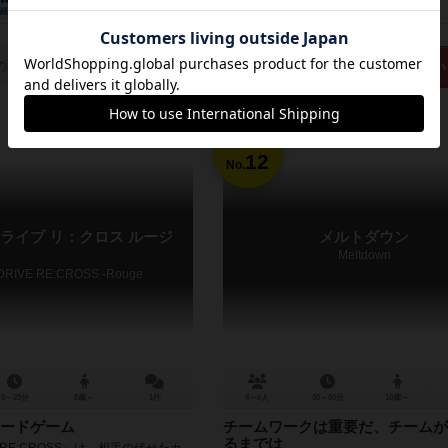
経験あり
お気に入り
持ってる
興味あり
経験あり
お気に入り
の取り扱いがありません
再入荷までお待ち下さい
12
No.
ライブ リ：クロス ルージ
メルトダウン
Meltdown
DRIVE RE:CROSS -Rouge
5～20分
8歳～
1件
4～6人
30～60分
10歳～
ードゲーム
チームワークは重要だ、チームが
るまでは
VE RE:CROSS』は、相手の伏せたカ