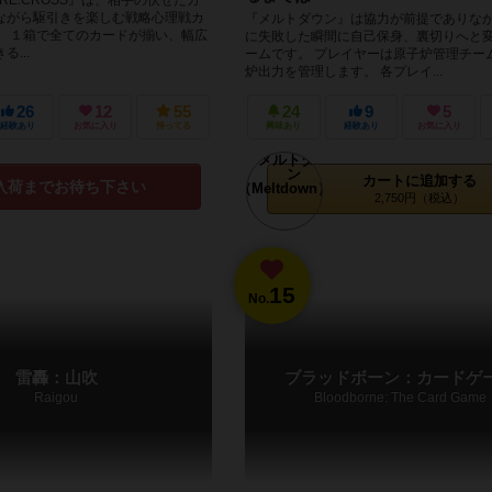
ながら駆引きを楽しむ戦略心理戦カ
『メルトダウン』は協力が前提でありな
。 １箱で全てのカードが揃い、幅広
に失敗した瞬間に自己保身、裏切りへと
...
ームです。 プレイヤーは原子炉管理チー
炉出力を管理します。 各プレイ...
26
12
55
24
9
5
経験あり
お気に入り
持ってる
興味あり
経験あり
お気に入り
カートに追加する
入荷までお待ち下さい
2,750円（税込）
15
No.
雷轟：山吹
ブラッドボーン：カードゲ
Raigou
Bloodborne: The Card Game