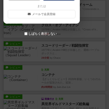
レビュー
クレッシェンド・オブ・ドゥーム
または
1980年にAvalon Hill社が出版した『Crescendo o...
14分前
by Chaco
メールで会員登録
レビュー
クロス・オブ・アイアン
1978年にAvalon Hill社が出版した『Cross of Ir...
しばらく表示しない
22分前
by Chaco
レビュー
スコードリーダー / 戦闘指揮官
1977年にAvalon Hill社が出版した、通称パープル
ボックスと...
28分前
by Chaco
レビュー
充実
コンテナ
【ざっくりレビュー】2026年新版、いくつかのル
ールが追加された。追加...
約2時間前
by Juin-Zuo Lin
レビュー
画像付き
充実
異世界ギルドマスターズ総集編
再販待ってました～っ (&gt;_&lt;)しかも全部入り