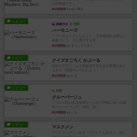
の総集編です...
約2時間前
by 紅い弾丸
レビュー
画像付き
充実
ハーモニーズ
『ハーモニーズ』レビュー：立体感溢れる美しい
箱庭づくり。万人受けする良...
約2時間前
by ギャングスター
レビュー
クイズすごろく かぶーる
箱絵のデザインは小学校低学年向きの風情があり
ますが、問題のレベルによっ...
約2時間前
by いち
レビュー
充実
クルーバージュ
リプレイ性のある推理ゲームかつ手軽に遊べる素
晴らしいゲームで、対戦、協...
約3時間前
by いち
レビュー
マスクメン
マスクメンすごい好き（プロレスも好き）。強い
やつを決めるというより、ジ...