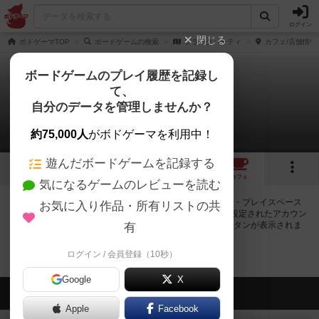
ログイン
閉じる
ボドゲーマTOP
ボードゲームの検索
ブラックパーティ
カフェ/店舗情報
ボードゲームのプレイ履歴を記録し
て、
ブラックパーティ
自分のデータを管理しませんか？
0店のカフェ/スペースが提供中
約75,000人
がボドゲーマを利用中！
遊んだボードゲームを記録する
1
トップ
画像
動画
レビュー
カフェ
気になるゲームのレビューを読む
ブラックパーティで遊ぶことができるボードゲームカフェ・プレイスペース
お気に入り作品・所有リストの共
が0店登録されています。公開プロフィールの都道府県が設定されたアカウン
トでログインすると、同じ都道府県内の店舗に絞り込むボタンが表示されま
有
す。
ログイン / 会員登録（10秒）
Google
X
会員の新しい投稿
Apple
Facebook