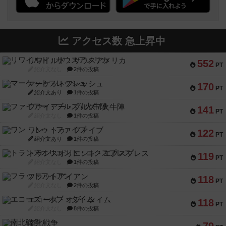
アクセス数 急上昇中
リワイルド：サウスアメリカ
552
PT
紹介文なし
2件の投稿
マーケットフレッシュ
170
PT
紹介文あり
1件の投稿
ファイアー・ブルズ / 火牛陣
141
PT
紹介文なし
1件の投稿
ワン・トゥ・ファイブ
122
PT
紹介文あり
1件の投稿
トランスオリエント・エクスプレス
119
PT
紹介文なし
1件の投稿
フラットアイアン
118
PT
紹介文なし
2件の投稿
エコーズ・オブ・タイム
118
PT
紹介文なし
8件の投稿
南北戦争