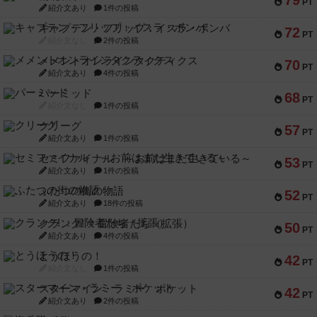
79
PT
紹介文あり
1件の投稿
キャプテン・フリップ：イスラ・ボンバ
72
PT
紹介文なし
2件の投稿
メメントオンラインタクティクス
70
PT
紹介文あり
4件の投稿
パーミッド
68
PT
紹介文なし
1件の投稿
クリーグ
57
PT
紹介文あり
1件の投稿
セミファイナル ～お前はまだ生きている～
53
PT
紹介文あり
1件の投稿
ふたつの街の物語
52
PT
紹介文あり
18件の投稿
クランク! ：冒険者たち（拡張）
50
PT
紹介文あり
4件の投稿
とうほうの！
42
PT
紹介文なし
1件の投稿
スターマイン・ラミー ポケット
42
PT
紹介文あり
2件の投稿