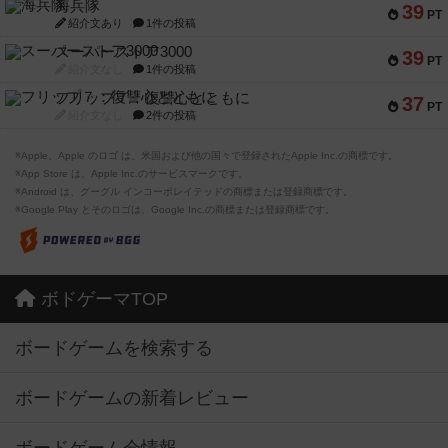
海兵隊
39
PT
紹介文あり
1件の投稿
スーパーストア3000
39
PT
紹介文なし
1件の投稿
フリップ７：復讐心とともに
37
PT
紹介文なし
2件の投稿
※Apple、Apple のロゴ は、米国および他の国々で登録されたApple Inc.の商標です。
※App Store は、Apple Inc.のサービスマークです。
※Android は、グーグル インコーポレイテッドの商標または登録商標です。
※Google Play とそのロゴは、Google Inc.の商標または登録商標です。
ボドゲーマTOP
ボードゲームを検索する
ボードゲームの新着レビュー