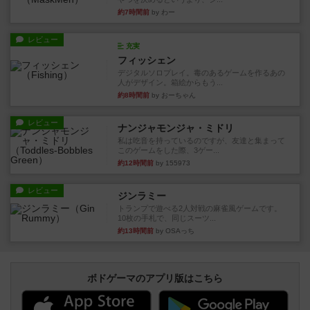
約7時間前
by わー
レビュー
充実
フィッシェン
デジタルソロプレイ。毒のあるゲームを作るあの
人がデザイン。箱絵からもう...
約8時間前
by おーちゃん
レビュー
ナンジャモンジャ・ミドリ
私は吃音を持っているのですが、友達と集まって
このゲームをした際、3ゲー...
約12時間前
by 155973
レビュー
ジンラミー
トランプで遊べる2人対戦の麻雀風ゲームです。
10枚の手札で、同じスーツ...
約13時間前
by OSAっち
ボドゲーマのアプリ版はこちら