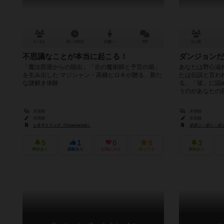
1～2人
60～120分
10歳～
0件
1人用
不思議なことが本当に起こる！
ダンジョンだ
「魔法部屋からの脱出」「古の魔術師と予言の箱」
あなたは野心溢
を生み出した マジシャン・高橋ヒロキが贈る、新た
たは伝説と言わ
な謎解き体験
る。「彼」に認
うのがあなたの目
未登録
未登録
未登録
未登録
シネマトリック（Cinematrick）
ボボン・ボン・ボジワー
5
1
0
6
3
興味あり
経験あり
お気に入り
持ってる
興味あり