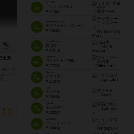
SCYTHE
1
サイズ -大鎌戦役-
位
2415名
Terraforming Mars
2
テラフォーミングマーズ
位
2394名
Stone Garden
3
枯山水
位
5件
2281名
Viticulture
で出来
4
ワイナリーの四季
位
2272名
ンタジー世
Agricola
したアイテ
5
アグリコラ
位
うだ。 「
2120名
Azul
6
アズール
位
2034名
Splendor
7
宝石の煌き
位
17
2028名
持ってる
Wingspan
8
ウイングスパン
位
2006名