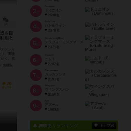
3616名
Dominion
3
ドミニオン
位
2530名
Battle Line
1件
4
バトルライン
位
2378名
成を目
利用と
Terraforming Mars
5
テラフォーミングマーズ
位
2371名
ポテンシャ
たり、実験
6 nimmt!
ていく。究
6
ニムト
位
2202名
ダニエレ・タシーニ（Daniele Tascini）
Carcassonne
7
カルカソンヌ
位
2191名
26
Wingspan
持ってる
8
ウイングスパン
位
2150名
Azul
9
アズール
位
1903名
興味ありランキング
トップ50