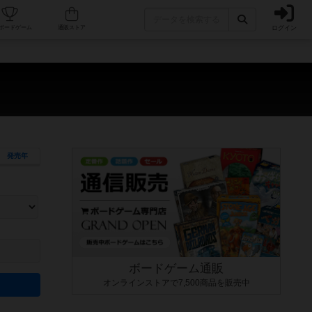
ログイン
カフェ/店舗
人気ボードゲーム
通販ストア
発売年
ます。マニュアルを読む時間や参加者へのルール説明時間は含まれていないため、初めて遊
できるよう、中世ファンタジー・クッキング・海賊同士の対決など、ゲームコンセプトを絞
にボードゲームに慣れている方向けの絞込機能です。例えば「ダイスロール」はランダム値
ボードゲーム通販
オンラインストアで7,500商品を販売中