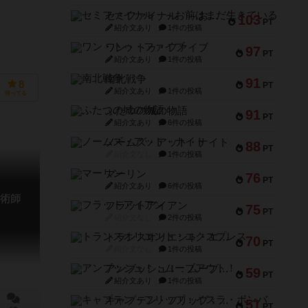
セミファイナル ～お前はまだ生きている～
103
PT
紹介文あり
1件の投稿
ワン・トゥ・ファイブ
97
PT
紹介文あり
1件の投稿
南北戦争
91
8
PT
紹介文あり
1件の投稿
持ってる
ふたつの城の物語
91
PT
紹介文あり
6件の投稿
ノームズ・アット・ナイト
88
PT
紹介文なし
1件の投稿
マーリン
76
PT
紹介文あり
6件の投稿
術師
フラットアイアン
75
PT
紹介文なし
2件の投稿
トランスオリエント・エクスプレス
70
PT
紹介文なし
1件の投稿
アンブッシュ！：ムーブアウト！
59
PT
紹介文あり
1件の投稿
キャプテン・フリップ：イスラ・ボンバ
51
PT