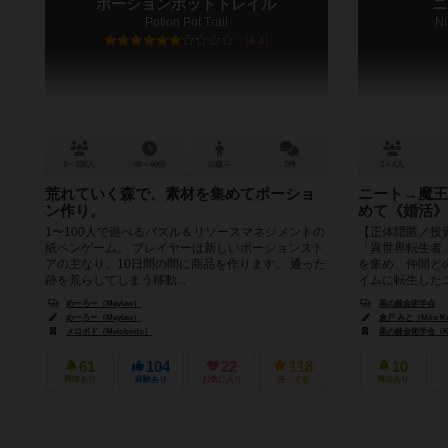
ポーションポットトレイル
ニ
Potion Pot Trail
Ni
6.4
1～100人
40～60分
10歳～
7件
2～4人
荒れていく森で、素材を集めてポーショ
ニート→魔王
ン作り。
めて《婚活》
1〜100人で遊べるパズル＆リソースマネジメントの
【正体隠匿／投
紙ペンゲーム。 プレイヤーは新しいポーションスト
「異世界転生者
アの主なり、10日間の間に商品を作ります。 通った
を集め、仲間と
跡を荒らしてしまう移動...
イムに転生したニー
めーろー（Maylaw）
黒の錬金術学会
めーろー（Maylaw）
倉戸 みと（Mito Ku
メロボド（Melobodo）
黒の錬金術学会（Kuro 
61
104
22
118
10
興味あり
経験あり
お気に入り
持ってる
興味あり