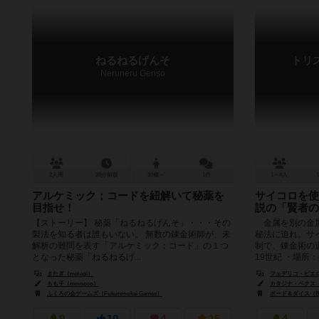
ねるねるげんそ
トリ
Neruneru Genso
2人用
20分前後
10歳～
1件
1～4人
アルケミック；コードを紐解いて秘薬を
サイコロを使
目指せ！
説の「賢者の
【ストーリー】 秘薬「ねるねるげんそ」・・・その
金属を別の金属
製法を知る者は誰もいない。 無数の錬金術師が、未
秘法に迫れ。サ
解析の難問を表す「アルケミック；コード」の１つ
制で、錬金術の
となった秘薬「ねるねるげ...
19世紀 ・場所：錬
またぎ（matagi）
フェデリコ・ピエロレンツ
もも子（momoco）
カタジナ・ベクス（Kat
ふくろの会ゲームズ（Fukuronokai Games）
ボード＆ダイス（Boa