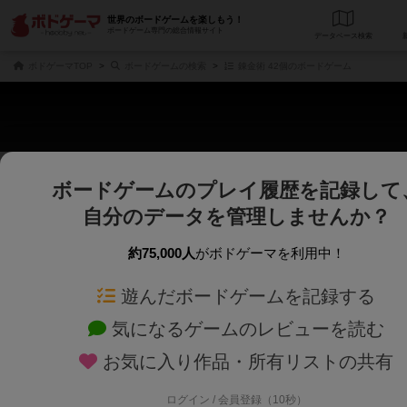
世界のボードゲームを楽しもう！
ボードゲーム専門の総合情報サイト
データベース
検
ボドゲーマTOP
ボードゲームの検索
錬金術 42個のボードゲーム
ボードゲームのプレイ履歴を記録して
さくさく表示
じっくり表示
自分のデータを管理しませんか？
商品名、商品説明文、デザイナー名、テーマ名、メカニクス名を対象にフリー
ゲームデザイナー名を指定して
フリーワード
ゲームデザイナー
約75,000人
がボドゲーマを利用中！
遊んだボードゲームを記録する
対象年齢を指定します。
世界観や登場人
対象年齢
テーマ/フレー
気になるゲームのレビューを読む
お気に入り作品・所有リストの共有
ログイン / 会員登録（10秒）