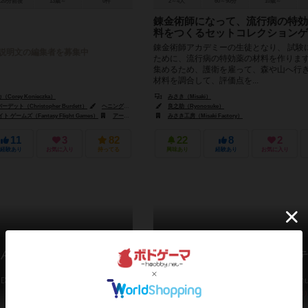
120分前後
13歳～
0件
2～4人
60～90分
10歳～
錬金術師になって、流行病の特効
料をつくるセットコレクションゲ
錬金術師アカデミーの生徒となり、 試験
説明文の編集者を募集中
ために、流行病の特効薬の材料を作ります
集めるため、護衛を雇って、森や山へ行き
材料を調合して、評価点を...
orey Konieczka）
みさき（Misaki）
ット（Christopher Burdett）
ヘニング・ルードビクセン（Henning Ludvigsen）
良之助（Ryonosuke）
ピーター・ウォッケン（Pete
ゲームズ（Fantasy Flight Games）
アークライト（Arclight）
みさき工房（Misaki Factory）
エッジ エンターテインメント（Edge Entertain
11
3
82
22
8
2
経験あり
お気に入り
持ってる
興味あり
経験あり
お気に入り
んぐべい！3 錬金術師の
トリスメギストス：ザ・アルテ
ット・フォーミュラ
Dungeoning bei! 3
Trismegistus: The Ultimate Form
6.3