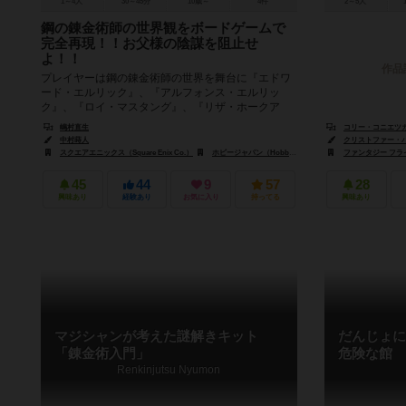
1～4人
30～45分
10歳～
4件
2～5人
鋼の錬金術師の世界観をボードゲームで
完全再現！！お父様の陰謀を阻止せ
よ！！
作品
プレイヤーは鋼の錬金術師の世界を舞台に『エドワ
ード・エルリック』、『アルフォンス・エルリッ
ク』、『ロイ・マスタング』、『リザ・ホークア
イ』、『グリード&リン・ヤオ』、『スカー...
嶋村直生
コリー・コニエツカ（C
中村蒔人
クリストファー・バーデ
スクエアエニックス（Square Enix Co.）
ホビージャパン（Hobby Japan）
ファンタジー フライト 
45
44
9
57
28
興味あり
経験あり
お気に入り
持ってる
興味あり
マジシャンが考えた謎解きキット
だんじょに
「錬金術入門」
危険な館
Renkinjutsu Nyumon