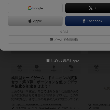
Google
X
Apple
Facebook
ドミニオン：錬金術
または
Dominion: Alchemy
メールで会員登録
6.3
しばらく表示しない
2～4人
30分前後
13歳～
5件
2～6人
成長型カードゲーム、ドミニオンの拡張
セット第３弾！ポーションを使ってデッ
キ強化を加速させよう！
作品
とある地下研究室。そこでは鉛を色々な価値のある
ものに変換させる錬金術が実験されていた。この研
究の成果は、さぞ王国の発展のために役立ってくれ
ることでしょう。 このボードゲーム...
ドナルド・ヴァッカリーノ（Donald X. Vaccarino）
ヴォルフガング・クラマ
マサイアス・カトライン（Matthias Catrein）
ヤコブ・コーン（Jacob Corn）
未登録
アントニオ・カタラン