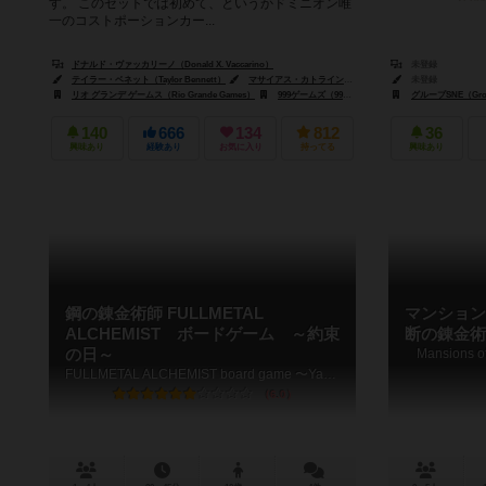
す。 このセットでは初めて、というかドミニオン唯
一のコストポーションカー...
ドナルド・ヴァッカリーノ（Donald X. Vaccarino）
未登録
テイラー・ベネット（Taylor Bennett）
マサイアス・カトライン（Matthias Catrein）
未登録
ジェシカ・
リオ グランデ ゲームス（Rio Grande Games）
999ゲームズ（999 Games）
アルビ（Albi）
グループSNE（Gro
140
666
134
812
36
興味あり
経験あり
お気に入り
持ってる
興味あり
鋼の錬金術師 FULLMETAL
マンション
ALCHEMIST ボードゲーム ～約束
断の錬金術
の日～
Mansions o
FULLMETAL ALCHEMIST board game 〜Yakusokunohi〜
6.0