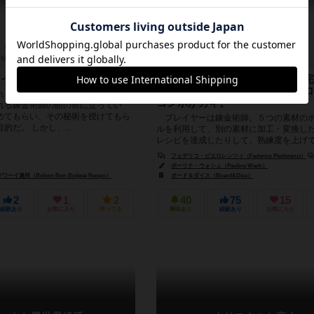
5分前後
12歳～
0件
1～4人
90～120分
14歳～
って、成長したい！
錬金術の技を磨き、賢者の石の完
指せ！ 他プレイヤーのサイコロ
れる若き錬金術師だ！ そして今あな
コンボがカギ。
れる錬金術師の館の前に立ってい
めてもらい、その秘術を授けてもら
プレイヤーは錬金術師。５つの素材の
的だ。 しかし、...
ルを利用して、別の素材に加工・変換し
レシピを達成したりして、熟練度を上げ
極のレシピ「賢者の石」を完成し、伝説...
フェデリコ・ピエロレンツィ（Federico Pierlorenzi）
ポーリナ・ウォシュ（Paulina Wach）
イ連邦（Bobon Bon Bojiwai Renpo）
ボード＆ダイス（Board&Dice）
2
1
2
40
75
15
経験あり
お気に入り
持ってる
興味あり
経験あり
お気に入り