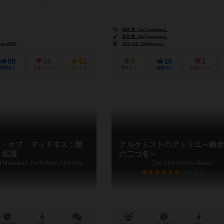
塚原 慧（Kei Tsukahara）
コックス（Jessica Cox）
塚原 慧（Kei Tsukahara）
up SNE）
まほろば（Mahoroba）
98
14
81
5
10
1
経験あり
お気に入り
持ってる
興味あり
経験あり
お気に入り
・オブ・マッドネス：禁
アルケミストのアトリエ～錬金
 拡張
の二つ名～
f Madness: Forbidden Alchemy
The Alchemist's Atelier
6.0