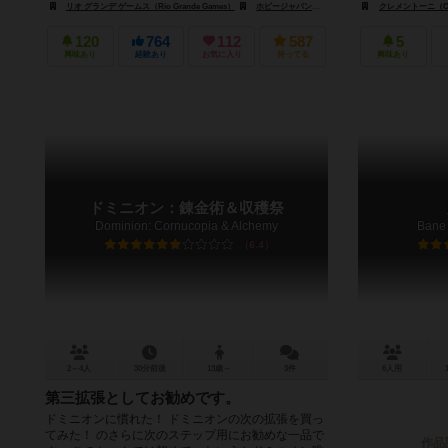
リオ グランデ ゲームス（Rio Grande Games）
ホビージャパン（Hobby Japan）
クレメントーニ（Cle
120
764
112
587
5
興味あり
経験あり
お気に入り
持ってる
興味あり
ドミニオン：錬金術＆収穫祭
Dominion: Cornucopia & Alchemy
Bane 
6.4
2～4人
30分前後
13歳～
3件
6人用
第三拡張としてお勧めです。
ドミニオンに慣れた！ ドミニオンの次の拡張を買っ
てみた！ のさらに次のステップ用にお勧めな一品で
作品