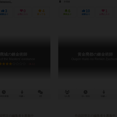
mentoni）
未登録
3
0
4
6
10
1
経験あり
お気に入り
持ってる
興味あり
経験あり
お気に入り
廃城の錬金術師
黄金廃都の錬金術師
of the Masters' existance
Ougon Haito no Renkin Zyutsus
6.1
180分前後
15歳～
1件
3人用
15～30分
10歳～
説明文の編集者を募集中
作品説明文の編集者を募集中