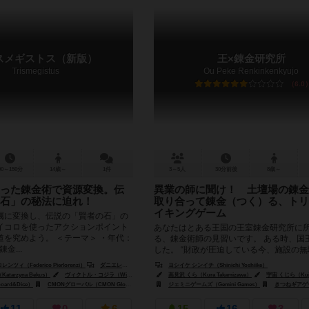
スメギストス（新版）
王×錬金研究所
Trismegistus
Ou Peke Renkinkenkyujo
6.0
90～150分
14歳～
1件
3～5人
30分前後
8歳～
った錬金術で資源変換。伝
異業の師に聞け！ 土壇場の錬金
石」の秘法に迫れ！
取り合って錬金（つく）る、トリ
イキングゲーム
に変換し、伝説の「賢者の石」の
イコロを使ったアクションポイント
あなたはとある王国の王室錬金研究所に
道を究めよう。 ＜テーマ＞ ・年代：
る、錬金術師の見習いです。 ある時、国
金...
した。 “財政が圧迫している今、施設の
削る” そして錬金研究所...
ィ（Federico Pierlorenzi）
ダニエレ・タシーニ（Daniele Tascini）
ヨシイケ シンイチ（Shinichi Yoshiike）
arzyna Bekus）
ヴィクトル・コジラ（Wiktor Kozyra）
高見沢 くら（Kura Takamizawa）
アンナ・ミカド・プリズビルスカ（Anna "Mikado" Prz
宇宙 くじら（Kuji
rd&Dice）
CMONグローバル（CMON Global Limited）
ジェミニゲームズ（Gemini Games）
ダイスツリー・ゲームズ（DiceTree Games）
きつねギアゲームズ（Kitsu