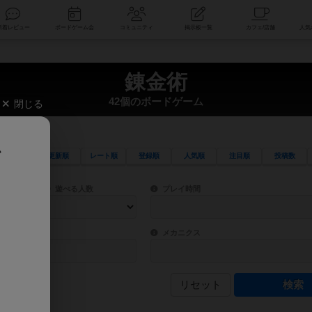
索
新着レビュー
ボードゲーム会
コミュニティ
掲示板一覧
錬金術
42個のボードゲーム
閉じる
、
更新順
レート順
登録順
人気順
注目順
投稿数
ワード検索ができます。
検索できます。
プレイ対象人数に含まれるボードゲームを指定します。
目安となる所要時間を指定することができ
遊べる人数
プレイ時間
物などモチーフ・ストーリーを指定することができます。直感的にゲームシステムを理解
ゲーム性を構成するコアシステムです。主
バー
メカニクス
リセット