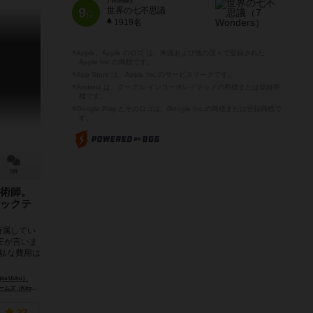
7 Wonders
9
世界の七不思議
位
1919名
※Apple、Apple のロゴ は、米国および他の国々で登録された
Apple Inc.の商標です。
※App Store は、Apple Inc.のサービスマークです。
※Android は、グーグル インコーポレイテッドの商標または登録商
標です。
※Google Play とそのロゴは、Google Inc.の商標または登録商標で
す。
0件
術師。
ックテ
所属してい
王が言いま
無駄な費用は
ybylska）
ra Uchu）
ne Gear Games）
秘密基地研究所（Himitsukichi Kenkyujo）