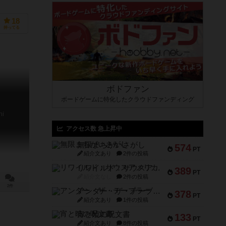
18
持ってる
ボドファン
ボードゲームに特化したクラウドファンディング
hi
アクセス数 急上昇中
無限まちがいさがし
574
PT
紹介文あり
2件の投稿
リワイルド：サウスアメリカ
389
PT
紹介文なし
2件の投稿
2件
アンダー・ザ・テーブラー
378
PT
紹介文あり
1件の投稿
宵と暁の呪文書
133
PT
紹介文あり
8件の投稿