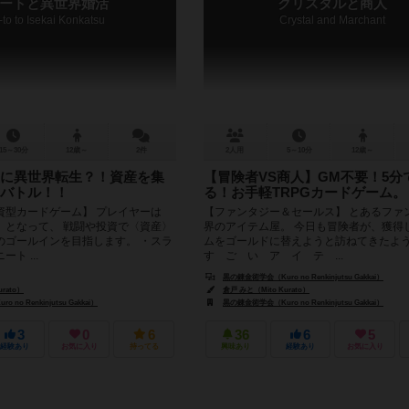
ートと異世界婚活
クリスタルと商人
-to to Isekai Konkatsu
Crystal and Marchant
15～30分
12歳～
2件
2人用
5～10分
12歳～
に異世界転生？！資産を集
【冒険者VS商人】GM不要！5分
バトル！！
る！お手軽TRPGカードゲーム。
資型カードゲーム】 プレイヤーは
【ファンタジー＆セールス】 とあるファ
」となって、 戦闘や投資で〈資産〉
界のアイテム屋。 今日も冒険者が、獲得
のゴールインを目指します。 ・スラ
ムをゴールドに替えようと訪ねてきたよ
ト ...
す ご い ア イ テ ...
黒の錬金術学会（Kuro no Renkinjutsu Gakkai）
rato）
倉戸 みと（Mito Kurato）
no Renkinjutsu Gakkai）
黒の錬金術学会（Kuro no Renkinjutsu Gakkai）
3
0
6
36
6
5
経験あり
お気に入り
持ってる
興味あり
経験あり
お気に入り