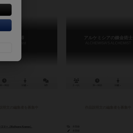
錬金術師
アルケミシアの錬金術士
Der Alchimist
ALCHEMISIA'S ALCHEMIST
60～80分
12歳～
0件
2～4人
30～60分
10歳～
説明文の編集者を募集中
作品説明文の編集者を募集中
ー（Wolfgang Kramer）
未登録
（Antonio Catalán）
未登録