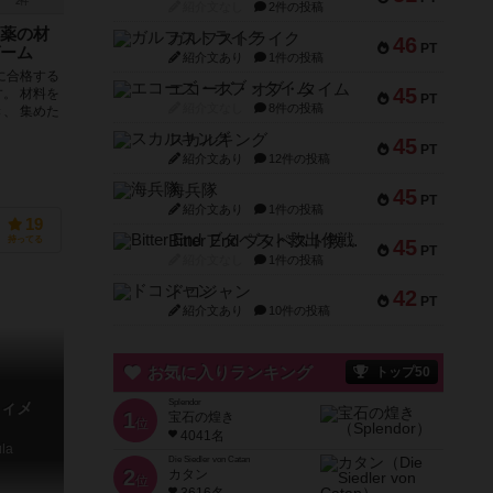
2件
紹介文なし
2件の投稿
薬の材
ガルフストライク
46
PT
ーム
紹介文あり
1件の投稿
に合格する
エコーズ・オブ・タイム
45
。 材料を
PT
紹介文なし
8件の投稿
、 集めた
スカルキング
45
PT
紹介文あり
12件の投稿
r Wocken）
ment）
海兵隊
45
PT
紹介文あり
1件の投稿
19
Bitter End ブタペスト救出作戦
持ってる
45
PT
紹介文なし
1件の投稿
ドコジャン
42
PT
紹介文あり
10件の投稿
お気に入りランキング
トップ50
Splendor
ィメ
1
宝石の煌き
位
4041名
ula
Die Siedler von Catan
2
カタン
位