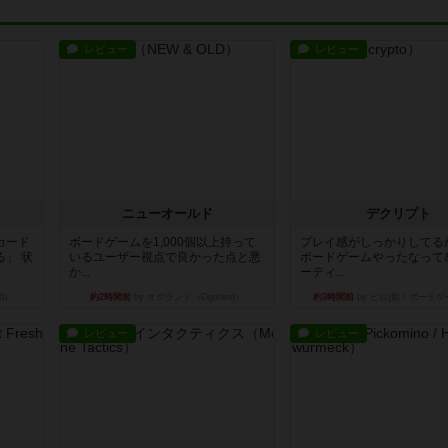
レビュー
レビュー
ニューオールド
デクリプト
カード
ボードゲームを1,000個以上持って
プレイ感がしっかりしてる
」 状
いるユーザー視点で良かった点と悪
ボードゲームやったなって
か...
ーティ...
d）
約2時間前
by オグランド（Oguland）
約3時間前
by ヒロ(新！ボードゲ
レビュー
レビュー