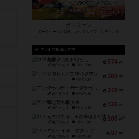
ボドファン
ボードゲームに特化したクラウドファンディング
アクセス数 急上昇中
無限まちがいさがし
574
PT
紹介文あり
2件の投稿
リワイルド：サウスアメリカ
389
PT
紹介文なし
2件の投稿
アンダー・ザ・テーブラー
378
PT
紹介文あり
1件の投稿
宵と暁の呪文書
133
PT
紹介文あり
8件の投稿
セミファイナル ～お前はまだ生きている～
103
PT
紹介文あり
1件の投稿
ワン・トゥ・ファイブ
97
PT
紹介文あり
1件の投稿