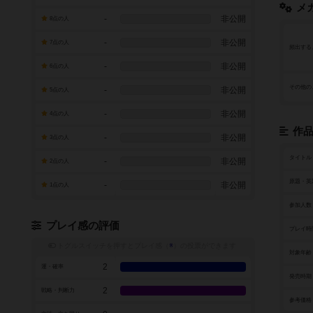
メ
-
非公開
8点の人
-
非公開
7点の人
頻出する
-
非公開
6点の人
その他の
-
非公開
5点の人
-
非公開
4点の人
作
-
非公開
3点の人
タイトル
-
非公開
2点の人
原題・英
-
非公開
1点の人
参加人数
プレイ感の評価
プレイ時
トグルスイッチを押すとプレイ感（
※
）の投票ができます
対象年齢
2
運・確率
発売時期
2
戦略・判断力
参考価格