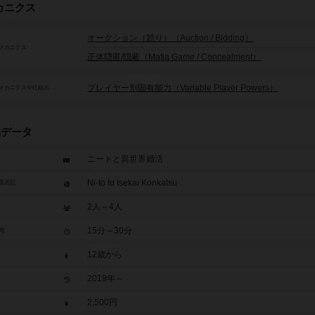
カニクス
オークション（競り）（Auction / Bidding）
メカニクス
正体隠匿/隠蔽（Mafia Game / Concealment）
プレイヤー別固有能力（Variable Player Powers）
メカニクスや仕組み
品データ
ニートと異世界婚活
Ni-to to Isekai Konkatsu
題表記
2人～4人
15分～30分
間
12歳から
2019年～
2,500円