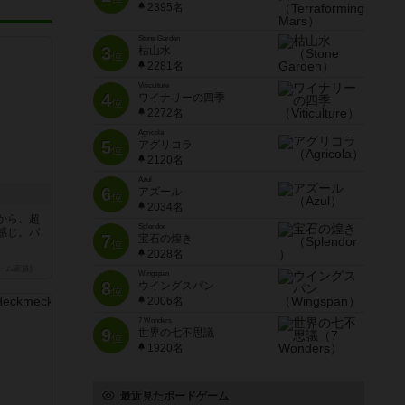
2395名
Stone Garden
3
枯山水
位
2281名
Viticulture
4
ワイナリーの四季
位
2272名
Agricola
5
アグリコラ
位
2120名
Azul
6
アズール
位
2034名
から、超
Splendor
感じ。パ
7
宝石の煌き
位
2028名
ーム家族)
Wingspan
8
ウイングスパン
位
2006名
7 Wonders
9
世界の七不思議
位
1920名
最近見たボードゲーム