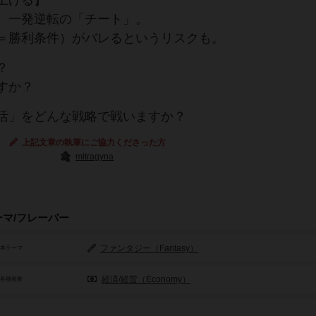
上げる】
、一発逆転の「チート」。
＝勝利条件）がバレるというリスクも。
？
すか？
活」をどんな戦略で戦いますか？
上記文章の執筆にご協力くださった方
mitragyna
ーマ/フレーバー
ファンタジー（Fantasy）
基本テーマ
経済/経営（Economy）
/各種産業