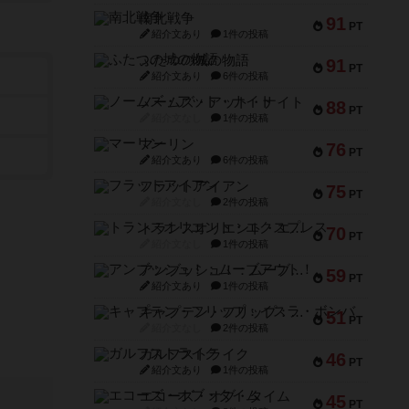
南北戦争
91
PT
紹介文あり
1件の投稿
ふたつの城の物語
91
PT
紹介文あり
6件の投稿
ノームズ・アット・ナイト
88
PT
紹介文なし
1件の投稿
マーリン
76
PT
紹介文あり
6件の投稿
フラットアイアン
75
PT
紹介文なし
2件の投稿
トランスオリエント・エクスプレス
70
PT
紹介文なし
1件の投稿
アンブッシュ！：ムーブアウト！
59
PT
紹介文あり
1件の投稿
キャプテン・フリップ：イスラ・ボンバ
51
PT
紹介文なし
2件の投稿
ガルフストライク
46
PT
紹介文あり
1件の投稿
エコーズ・オブ・タイム
45
PT