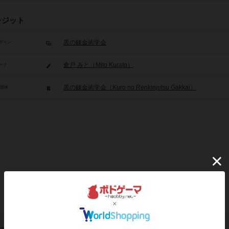
レジット
黒の錬金術学会
ザイン
倉戸 みと（Mito Kurato）
ーク
黒の錬金術学会（Kuro no Renkinjutsu Gakkai）
/団体