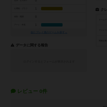
0
交渉・立ち回り
1
心理戦・ブラフ
ク
0
攻防・戦闘
ゲームデ
1
アート・外見
アートワ
似たプレイ感のゲームを探す→
関連企業
データに関する報告
ログインするとフォームが表示されます
レビュー 0件