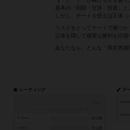
【「チート」が駆け引きを盛り
基本の「戦闘・交渉・投資」と
しかし、チートを使えば正体（
リスクをとってチートで勝つか
正体を隠して確実な勝利を目指
あなたなら、どんな「異世界婚
レーティング
テ
世界観/
レーティングを行うには
ログイン
が必要です
政治経済
-
非公開
10点の人
-
非公開
9点の人