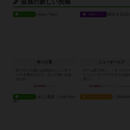
会員の新しい投稿
レビュー
戦略やコツ
街コロ通
ニューオールド
街コロとの違いは初めから二つサイ
ゲーム終了時に、「オールド
コロを振れるなど、少しの違いはあ
とニューカードのどちらもある
るけれ...
態に...
約1時間前
by くみ
約2時間前
by オグランド（Ogulan
レビュー
ルール/インスト