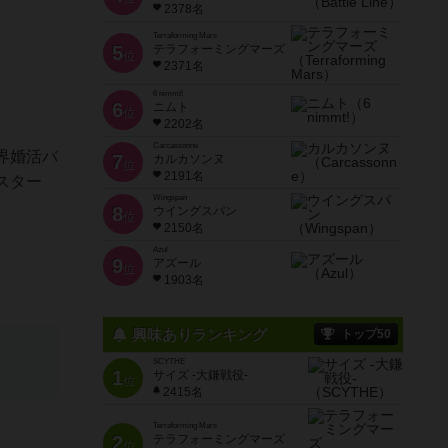
2378名
Terraforming Mars
5
テラフォーミングマーズ
位
2371名
6 nimmt!
6
ニムト
位
2202名
Carcassonne
界婚活バ
7
カルカソンヌ
位
2191名
スター
Wingspan
8
ウイングスパン
位
2150名
Azul
9
アズール
位
1903名
興味ありランキング
トップ50
SCYTHE
1
サイズ -大鎌戦役-
位
2415名
Terraforming Mars
2
テラフォーミングマーズ
位