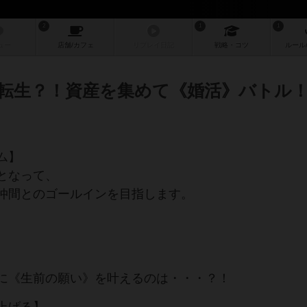
2
1
1
ュー
店舗/
カフェ
リプレイ
日記
戦略
・コツ
ルール
転生？！資産を集めて《婚活》バトル
ム】
となって、
仲間とのゴールインを目指します。
に《生前の願い》を叶えるのは・・・？！