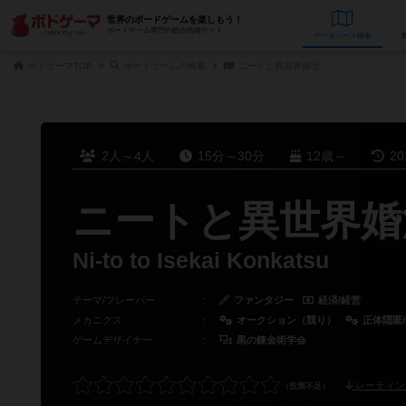
世界のボードゲームを楽しもう！
ボードゲーム専門の総合情報サイト
データベース
検
ボドゲーマTOP
ボードゲームの検索
ニートと異世界婚活
2人～4人
15分～30分
12歳～
2
ニートと異世界婚
Ni-to to Isekai Konkatsu
テーマ/フレーバー
：
ファンタジー
経済/経営
メカニクス
：
オークション（競り）
正体隠匿
ゲームデザイナー
：
黒の錬金術学会
レーティン