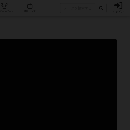
ログイン
カフェ/店舗
人気ボードゲーム
通販ストア