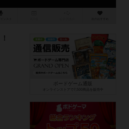
/インスト
掲示板
拡張/関連
作
次のおすすめ
！！
ボードゲーム通販
オンラインストアで7,500商品を販売中