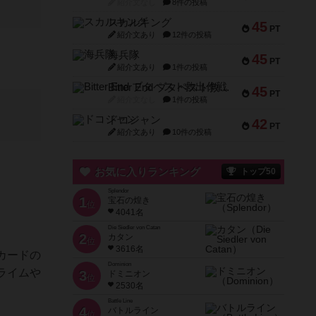
紹介文なし
8件の投稿
スカルキング
45
PT
紹介文あり
12件の投稿
海兵隊
45
PT
紹介文あり
1件の投稿
Bitter End ブタペスト救出作戦
45
PT
紹介文なし
1件の投稿
ドコジャン
42
PT
紹介文あり
10件の投稿
お気に入りランキング
トップ50
Splendor
1
宝石の煌き
位
4041名
Die Siedler von Catan
2
カタン
位
3616名
カードの
Dominion
ライムや
3
ドミニオン
位
2530名
Battle Line
4
バトルライン
位