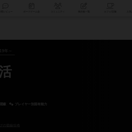
索
新着レビュー
ボードゲーム会
コミュニティ
掲示板一覧
019年～
活
/隠蔽
プレイヤー別固有能力
グの登録/分布