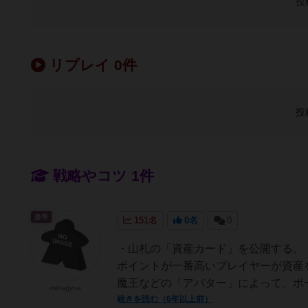
投
リプレイ 0件
投
戦略やコツ 1件
皇帝
151名
0名
0
・山札の「資産カード」を公開する。
ポイントが一番高いプレイヤーが資産
魔王などの「アバター」によって、ボー
mitragyna
続きを読む（6年以上前）