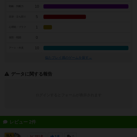
10
戦略・判断力
5
交渉・立ち回り
1
心理戦・ブラフ
0
攻防・戦闘
10
アート・外見
似たプレイ感のゲームを探す→
データに関する報告
ログインするとフォームが表示されます
レビュー 2件
仙人
281名
1名
0