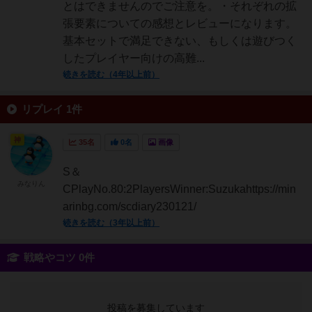
とはできませんのでご注意を。・それぞれの拡
張要素についての感想とレビューになります。
基本セットで満足できない、もしくは遊びつく
したプレイヤー向けの高難...
続きを読む（4年以上前）
リプレイ 1件
神
35名
0名
画像
S＆
みなりん
CPlayNo.80:2PlayersWinner:Suzukahttps://min
arinbg.com/scdiary230121/
続きを読む（3年以上前）
戦略やコツ 0件
投稿を募集しています