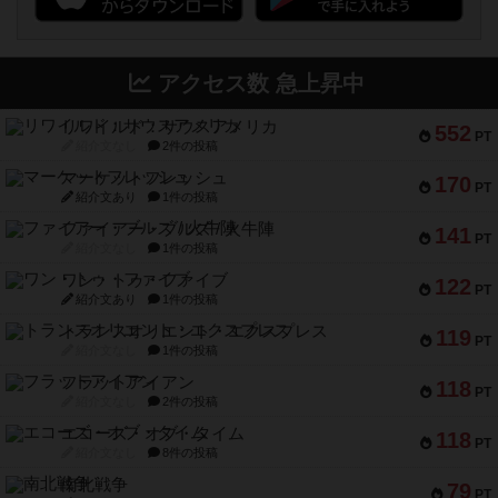
アクセス数 急上昇中
リワイルド：サウスアメリカ
552
PT
紹介文なし
2件の投稿
マーケットフレッシュ
170
PT
紹介文あり
1件の投稿
ファイアー・ブルズ / 火牛陣
141
PT
紹介文なし
1件の投稿
ワン・トゥ・ファイブ
122
PT
紹介文あり
1件の投稿
トランスオリエント・エクスプレス
119
PT
紹介文なし
1件の投稿
フラットアイアン
118
PT
紹介文なし
2件の投稿
エコーズ・オブ・タイム
118
PT
紹介文なし
8件の投稿
南北戦争
79
PT