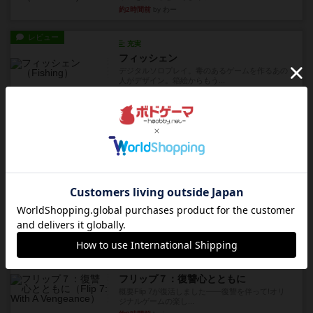
約2時間前
by わー
レビュー
充実
フィッシェン
デジタルソロプレイ。毒のあるゲームを作るあの
人がデザイン。箱絵からもう...
約4時間前
by おーちゃん
レビュー
ナンジャモンジャ・ミドリ
私は吃音を持っているのですが、友達と集まって
このゲームをした際、3ゲー...
約7時間前
by 155973
レビュー
ジンラミー
トランプで遊べる2人対戦の麻雀風ゲームです。
10枚の手札で、同じスーツ...
約9時間前
by OSAっち
ルール/インスト
画像付き
充実
フリップ７：復讐心とともに
概要Flip 7が復活しました――復讐を伴って!オリ
ジナルゲームの楽し...