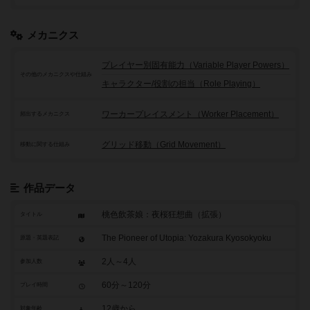
メカニクス
プレイヤー別固有能力（Variable Player Powers）
その他のメカニクスや仕組み
キャラクター/役割の担当（Role Playing）
ワーカープレイスメント（Worker Placement）
頻出するメカニクス
グリッド移動（Grid Movement）
移動に関する仕組み
作品データ
桃色飲茶娘：夜桜狂想曲（拡張）
タイトル
The Pioneer of Utopia: Yozakura Kyosokyoku
原題・英題表記
2人～4人
参加人数
60分～120分
プレイ時間
12歳から
対象年齢