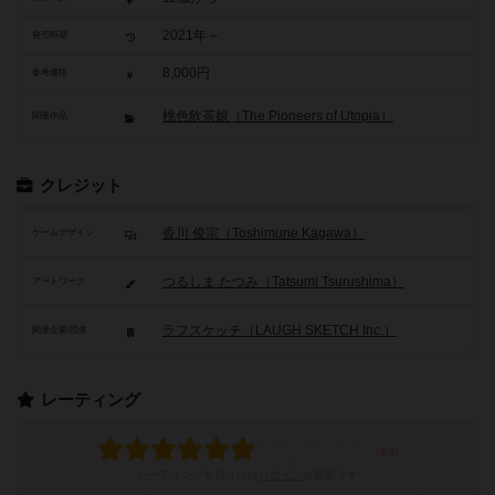
2021年～
発売時期
8,000円
参考価格
桃色飲茶娘（The Pioneers of Utopia）
関連作品
クレジット
香川 俊宗（Toshimune Kagawa）
ゲームデザイン
つるしま たつみ（Tatsumi Tsurushima）
アートワーク
ラフスケッチ（LAUGH SKETCH Inc.）
関連企業/団体
レーティング
レーティングを行うには
ログイン
が必要です