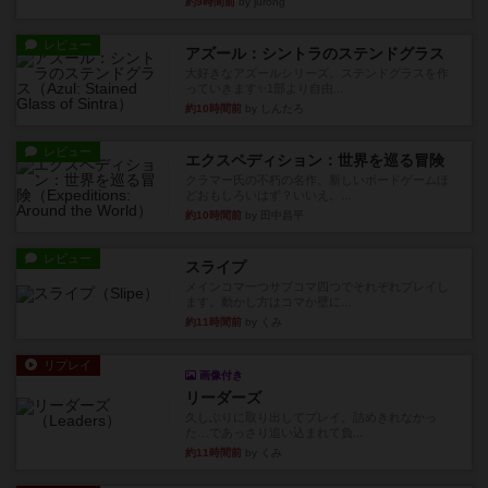
約9時間前
by jurong
レビュー
アズール：シントラのステンドグラス
大好きなアズールシリーズ。ステンドグラスを作
っていきます✨1部より自由...
約10時間前
by しんたろ
レビュー
エクスペディション：世界を巡る冒険
クラマー氏の不朽の名作。新しいボードゲームほ
どおもしろいはず？いいえ。...
約10時間前
by 田中昌平
レビュー
スライプ
メインコマ一つサブコマ四つでそれぞれプレイし
ます。動かし方はコマか壁に...
約11時間前
by くみ
リプレイ
画像付き
リーダーズ
久しぶりに取り出してプレイ。詰めきれなかっ
た…であっさり追い込まれて負...
約11時間前
by くみ