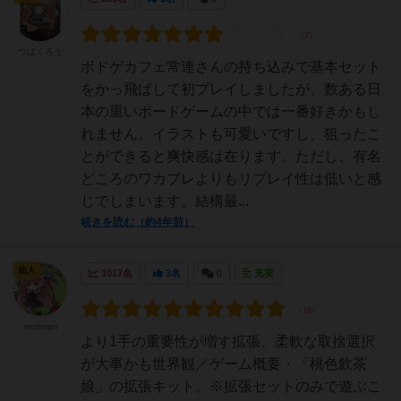
つばくろう
ボドゲカフェ常連さんの持ち込みで基本セット
をかっ飛ばして初プレイしましたが、数ある日
本の重いボードゲームの中では一番好きかもし
れません。イラストも可愛いですし、狙ったこ
とができると爽快感は在ります。ただし、有名
どころのワカプレよりもリプレイ性は低いと感
じでしまいます。結構最...
続きを読む（約4年前）
仙人
1017名
3名
0
充実
motiman
より1手の重要性が増す拡張、柔軟な取捨選択
が大事かも世界観／ゲーム概要・「桃色飲茶
娘」の拡張キット。※拡張セットのみで遊ぶこ