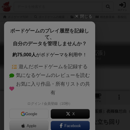
ログイン
閉じる
ボドゲーマTOP
ボードゲームの検索
桃色飲茶娘
桃色飲茶娘：夜桜狂想
ボードゲームのプレイ履歴を記録し
て、
自分のデータを管理しませんか？
桃色飲茶娘：夜桜狂想曲（拡張）
約75,000人
がボドゲーマを利用中！
The Pioneer of Utopia: Yozakura Kyosokyoku
遊んだボードゲームを記録する
気になるゲームのレビューを読む
お気に入り作品・所有リストの共
有
3
2
7
トップ
画像
動画
レビュー
カフェ
ログイン / 会員登録（10秒）
Google
X
夜の桃源郷で、錬金術師達は新たな立ち回り
Apple
Facebook
を求められる。