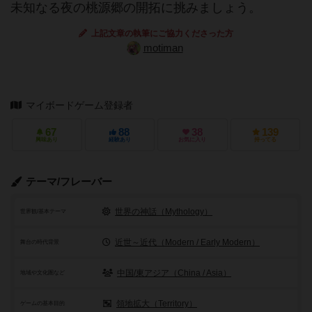
未知なる夜の桃源郷の開拓に挑みましょう。
上記文章の執筆にご協力くださった方
motiman
マイボードゲーム登録者
67
88
38
139
興味あり
経験あり
お気に入り
持ってる
テーマ/フレーバー
世界の神話（Mythology）
世界観/基本テーマ
近世～近代（Modern / Early Modern）
舞台の時代背景
中国/東アジア（China / Asia）
地域や文化圏など
領地拡大（Territory）
ゲームの基本目的