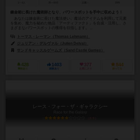
2～4人
20～60分
12歳～
28件
錬金術に長けた魔術師となり、パワースポットを手中に収めよう！
あなたは錬金術に長けた魔法使い。魔法のアイテムを利用して元素
を集め、魔力を秘めた物品「アーティファクト」を合成・活用し、さ
まざまなパワースポットの獲得を目指します。 ...
トーマス・レーマン（Thomas Lehmann）
ジュリアン・デルヴァル（Julien Delval）
サンドキャッスルゲームズ（Sand Castle Games）
428
1403
377
844
興味あり
経験あり
お気に入り
持ってる
レース・フォー・ザ・ギャラクシー
Race for the Galaxy
6.9