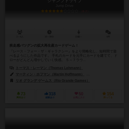
ジャンプドライブ
Jump Drive
6.2
2～4人
10～30分
13歳～
6件
疾走感バツグンの拡大再生産カードゲーム！
『レース・フォー・ザ・ギャラクシー』をより簡略化し、短時間で遊
べるようにした作品です。 手札のカードを元手にカードを建てて、ド
ローがどんどん増やしていく快感。 ５～７ラウ...
トーマス・レーマン（Thomas Lehmann）
マーティン・ホフマン（Martin Hoffmann）
クラウス・ステファン（Cl
リオ グランデ ゲームス（Rio Grande Games）
73
318
50
154
興味あり
経験あり
お気に入り
持ってる