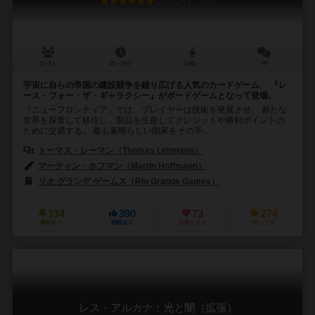
6.4
2～5人
45～75分
14歳～
7件
宇宙に自らの帝国の建設競争を繰り広げる人気のカードゲーム、 『レ
ース・フォー・ザ・ギャラクシー』がボードゲームとなって登場。
『ニューフロンティア』では、プレイヤーは技術を発展させ、 新たな
世界を探査して移住し、製品を生産してクレジットや勝利ポイントの
ために交易する。 最も素晴らしい国家をその手...
トーマス・レーマン（Thomas Lehmann）
マーティン・ホフマン（Martin Hoffmann）
クラウス・ステファン（Cl
リオ グランデ ゲームス（Rio Grande Games）
134
390
73
274
興味あり
経験あり
お気に入り
持ってる
レス・アルカナ：光と闇（拡張）