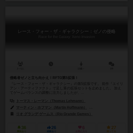
レース・フォー・ザ・ギャラクシー：ゼノの侵略
Race for the Galaxy: Xeno Invasion
2～5人
－
13歳～
1件
侵略者ゼノと立ち向かえ！RFTG第5拡張！
『レース・フォー・ザ・ギャラクシー』の第5拡張です。 前作『エイリ
アン・アーティファクト』で足し算の拡張セットを止めました。 加え
てゲームバランスの調整に注力しましたが、...
トーマス・レーマン（Thomas Lehmann）
マーティン・ホフマン（Martin Hoffmann）
クラウス・ステファン（Cl
リオ グランデ ゲームス（Rio Grande Games）
36
26
6
27
興味あり
経験あり
お気に入り
持ってる