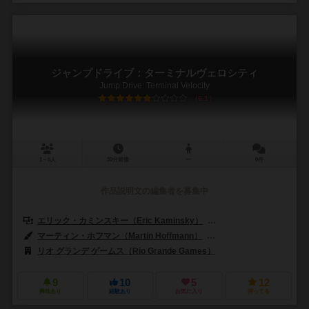
ジャンプドライブ：ターミナルヴェロシティ
Jump Drive: Terminal Velocity
6.1
1～5人
30分前後
ー
0件
作品説明文の編集者を募集中
エリック・カミンスキー（Eric Kaminsky）
トーマス・レーマン（Tho
マーティン・ホフマン（Martin Hoffmann）
クラウス・ステファン（Cl
リオ グランデ ゲームス（Rio Grande Games）
9
10
5
12
興味あり
経験あり
お気に入り
持ってる