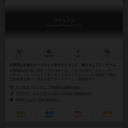
マジェラン
Magellan/Pizarro & Co.
3～6人
45分前後
12歳～
2件
全員同じお金のカードセットをやりくりして、競りをしていくゲーム
大航海時代の真っ只中、マルコポーロ、バスコダガマ、コロンブス、
ピサロ、ジェームスクック、そしてマジェランといった伝説的で勇敢
な航海者を雇い、得点を競うボードゲーム。探検家カー...
トーマス・レーマン（Thomas Lehmann）
フランツ・フォーヴィンケル（Franz Vohwinkel）
999ゲームズ（999 Games）
ハンス・イム・グリュック（Hans im G
20
82
9
49
興味あり
経験あり
お気に入り
持ってる