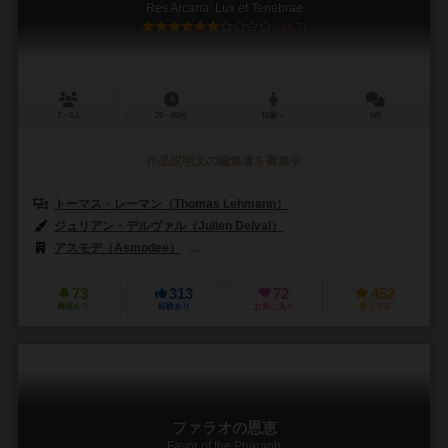
Res Arcana: Lux et Tenebrae
6.7
2～5人
20～60分
12歳～
6件
作品説明文の編集者を募集中
トーマス・レーマン（Thomas Lehmann）
ジュリアン・デルヴァル（Julien Delval）
アスモデ（Asmodee）
レベル・Sp. z o.o.（Rebel Sp. z o.o.）
73
313
72
452
興味あり
経験あり
お気に入り
持ってる
ファラオの恩恵
Favor of the Pharaoh