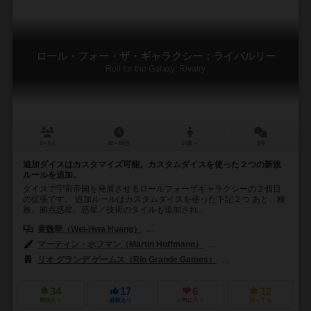
ロール・フォー・ザ・ギャラクシー：ライバルリー
Roll for the Galaxy: Rivalry
2～5人
30～60分
14歳～
1件
追加ダイスはカスタマイズ可能。カスタムダイスを使った２つの新規
ルールを追加。
ダイスで宇宙帝国を発展させるロールフォーザギャラクシーの２個目
の拡張です。 追加ルールはカスタムダイスを使った下記２つ あと、種
族、拠点惑星、惑星／技術のタイルも追加され...
黄魏華（Wei-Hwa Huang）
トーマス・レーマン（Thomas Lehman
マーティン・ホフマン（Martin Hoffmann）
クラウス・ステファン（Cl
リオ グランデ ゲームス（Rio Grande Games）
ペガサス・シュピーレ（P
34
17
6
12
興味あり
経験あり
お気に入り
持ってる