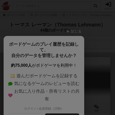
ログイン
ボドゲーマTOP
ボードゲームの検索
トーマス レーマン（Thomas Lehmann
トーマス レーマン（Thomas Lehmann）
44個のボードゲーム
閉じる
ボードゲームのプレイ履歴を記録し
検索メニュー
て、
自分のデータを管理しませんか？
約75,000人
がボドゲーマを利用中！
遊んだボードゲームを記録する
王への請願
気になるゲームのレビューを読む
Um Krone und Kragen
6.4
お気に入り作品・所有リストの共
有
ログイン / 会員登録（10秒）
2～5人
45分前後
10歳～
33件