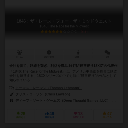
1846：ザ・レース・フォー・ザ・ミッドウェスト
1846: The Race for the Midwest
6.3
3～5人
240分前後
14歳～
2件
会社を育て、路線を繋ぎ、利益を積み上げる“経営寄り18XX”の代表作
『1846: The Race for the Midwest』は、アメリカ中西部を舞台に鉄道
会社を運営する、18XXシリーズの中でも特に“経営寄り”の作品として
知られている...
トーマス・レーマン（Thomas Lehmann）
クリス・ローソン（Chris Lawson）
ロジャー・マガウアン（Rodger 
ディープ・ソート・ゲームズ（Deep Thought Games, LLC）
GMT
28
46
13
47
興味あり
経験あり
お気に入り
持ってる