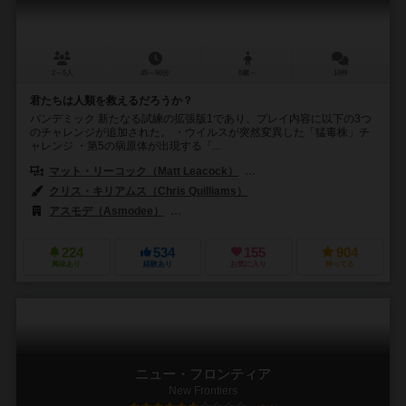
2～5人
45～60分
8歳～
10件
君たちは人類を救えるだろうか？
パンデミック 新たなる試練の拡張版1であり、プレイ内容に以下の3つ
のチャレンジが追加された。 ・ウイルスが突然変異した「猛毒株」チ
ャレンジ ・第5の病原体が出現する「...
マット・リーコック（Matt Leacock）
トーマス・レーマン（Thomas
クリス・キリアムス（Chris Quilliams）
アスモデ（Asmodee）
アステリオン・プレス（Asterion Press）
224
534
155
904
興味あり
経験あり
お気に入り
持ってる
ニュー・フロンティア
New Frontiers