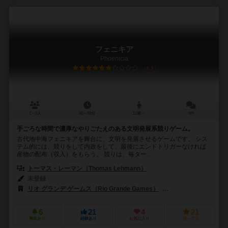
フェニキア
Phoenicia
6.1
2～5人
60～80分
12歳～
0件
手ごろな時間で濃厚なやりごたえのある文明発展系競りゲーム。
古代地中海フェニキアを舞台に、文明を発展させるゲームです。 シス
テム的には、競りをして内政をして、最後にエンドトリガーなければ
産物の配布（収入）をもらう。 競りは、毎ター...
トーマス・レーマン（Thomas Lehmann）
未登録
リオ グランデ ゲームス（Rio Grande Games）
JKLMゲームズ（JK
6
21
4
21
興味あり
経験あり
お気に入り
持ってる