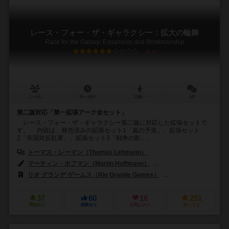
レース・フォー・ザ・ギャラクシー：拡大の輪舞
Race for the Galaxy: Expansion and Brinkmanship
6.4
1～6人
30～60分
12歳～
1件
第二版対応「第一拡張アーク全セット」
レース・フォー・ザ・ギャラクシー第二版に対応した拡張セットで
す。 内容は、発売済みの拡張セット1「嵐の予兆」、拡張セット
2「帝国対反乱軍」、拡張セット3「戦争の影」...
トーマス・レーマン（Thomas Lehmann）
マーティン・ホフマン（Martin Hoffmann）
クラウス・ステファン（Cl
リオ グランデ ゲームス（Rio Grande Games）
エディションズ・マスコ
37
60
16
251
興味あり
経験あり
お気に入り
持ってる