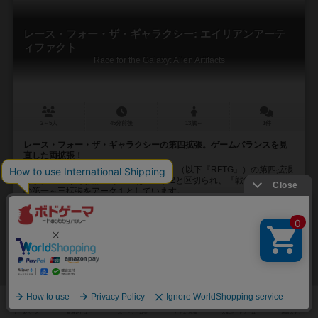
レース・フォー・ザ・ギャラクシー: エイリアンアーテ
ィファクト
Race for the Galaxy: Alien Artifacts
2～5人
45分前後
13歳～
1件
レース・フォー・ザ・ギャラクシーの第四拡張。ゲームバランスを見
直した両拡張！
『レース・フォー・ザ・ギャラクシー』（以下『RFTG』）の第四拡張
です。 ここから拡張シリーズはアーク2と区切られ、『戦争の影』まで
の第一～三拡張をアーク１としています。 ...
トーマス・レーマン（Thomas Lehmann）
マーティン・ホフマン（Martin Hoffmann）
クラウス・ステファン（Cl
ジョーキクス・イタリア（Giochix.it）
イースタリ ゲームズ（Ystari
38
17
4
25
興味あり
経験あり
お気に入り
持ってる