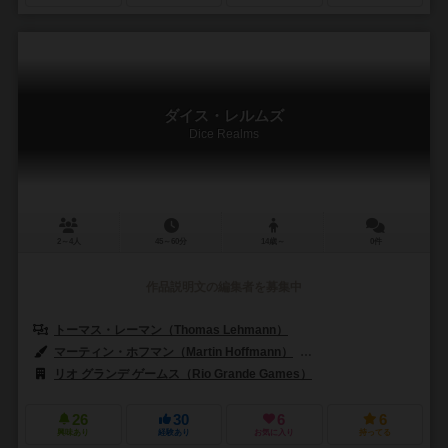
ダイス・レルムズ
Dice Realms
2～4人
45～60分
14歳～
0件
作品説明文の編集者を募集中
トーマス・レーマン（Thomas Lehmann）
マーティン・ホフマン（Martin Hoffmann）
クラウス・ステファン（Cl
リオ グランデ ゲームス（Rio Grande Games）
26
30
6
6
興味あり
経験あり
お気に入り
持ってる