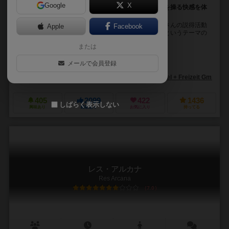
Google
X
ダイス運がなくても大丈夫！？あなたもダイスの出目を操る快感を体
感しよう！
王宮の請願者となり、自分の願いを叶えるためにたくさんの説得活動
Apple
Facebook
を通じて影響力の強い王宮の廷臣たちを確保していくというテーマの
ボードゲーム 王への請願は国王カードを得る事...
または
トーマス・レーマン（Thomas Lehmann）
メールで会員登録
秋津 たいら（Taira Akitsu）
ヴォルカン・バーガ（Volkan Baga）
アミーゴ シュピール+フライツァイト（Amigo Spiel + Freizeit GmbH）
405
2099
422
1436
しばらく表示しない
興味あり
経験あり
お気に入り
持ってる
レス・アルカナ
Res Arcana
7.0