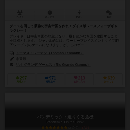
2～5人
45～55分
13歳～
14件
ダイスを回して最強の宇宙帝国を作れ！ダイス版レースフォーザギャ
ラクシー！
プレイヤーは宇宙帝国の領主となり、最も豊かな帝国を建国すること
を目標とします。 ジャンル的には、ワーカープレイスメントタイプ(以
下ワープレ)のゲームになります。が、このゲー...
トーマス・レーマン（Thomas Lehmann）
未登録
リオ グランデ ゲームス（Rio Grande Games）
297
971
213
639
興味あり
経験あり
お気に入り
持ってる
パンデミック：迫りくる危機
Pandemic: On the Brink
7.0