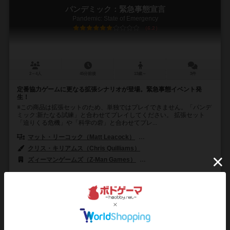
パンデミック：緊急事態宣言
Pandemic: State of Emergency
6.2
2～4人
45分前後
13歳～
3件
定番協力ゲームに更なる拡張シナリオが登場。緊急事態イベント発
生！
※この商品は拡張セットのため、単独ではプレイできません。「パンデ
ミック:新たなる試練」と合わせてプレイしてください。 拡張セット
「迫りくる危機」や「科学の砦」と合わせてプレ...
マット・リーコック（Matt Leacock）
トーマス・レーマン（Thomas
クリス・キリアムス（Chris Quilliams）
ズィーマンゲームズ（Z-Man Games）
フィロソフィア エディションズ（Fi
131
108
33
274
興味あり
経験あり
お気に入り
持ってる