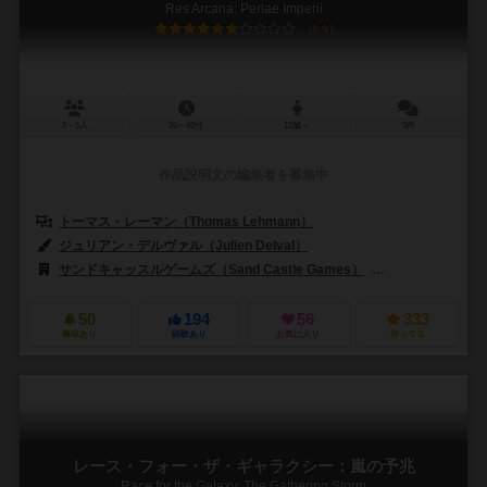
Res Arcana: Perlae Imperii
6.9
2～5人
20～60分
12歳～
3件
作品説明文の編集者を募集中
トーマス・レーマン（Thomas Lehmann）
ジュリアン・デルヴァル（Julien Delval）
サンドキャッスルゲームズ（Sand Castle Games）
レベル・Sp. z o.o
50
194
56
333
興味あり
経験あり
お気に入り
持ってる
レース・フォー・ザ・ギャラクシー：嵐の予兆
Race for the Galaxy: The Gathering Storm