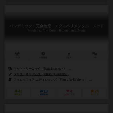
パンデミック：完全治療 エクスペリメンタル メッド
Pandemic: The Cure – Experimental Meds
2～5人
30分前後
8歳～
2件
マット・リーコック（Matt Leacock）
トーマス・レーマン（Thomas
クリス・キリアムス（Chris Quilliams）
フィロソフィア エディションズ（Filosofia Éditions）
ズィーマンゲー
43
18
4
24
興味あり
経験あり
お気に入り
持ってる