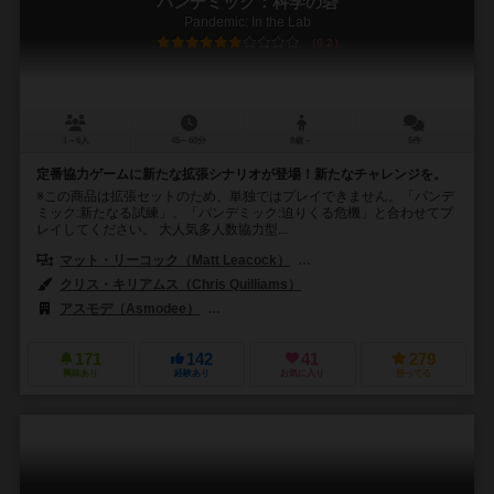
パンデミック：科学の砦
Pandemic: In the Lab
6.2
1～6人
45～60分
8歳～
5件
定番協力ゲームに新たな拡張シナリオが登場！新たなチャレンジを。
※この商品は拡張セットのため、単独ではプレイできません。「パンデ
ミック:新たなる試練」、「パンデミック:迫りくる危機」と合わせてプ
レイしてください。 大人気多人数協力型...
マット・リーコック（Matt Leacock）
トーマス・レーマン（Thomas
クリス・キリアムス（Chris Quilliams）
アスモデ（Asmodee）
アステリオン・プレス（Asterion Press）
171
142
41
279
興味あり
経験あり
お気に入り
持ってる