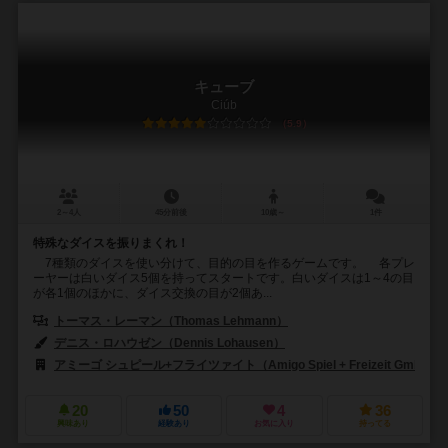
キューブ
Ciúb
5.9
2～4人
45分前後
10歳～
1件
特殊なダイスを振りまくれ！
7種類のダイスを使い分けて、目的の目を作るゲームです。 各プレ
ーヤーは白いダイス5個を持ってスタートです。白いダイスは1～4の目
が各1個のほかに、ダイス交換の目が2個あ...
トーマス・レーマン（Thomas Lehmann）
デニス・ロハウゼン（Dennis Lohausen）
アミーゴ シュピール+フライツァイト（Amigo Spiel + Freizeit GmbH）
20
50
4
36
興味あり
経験あり
お気に入り
持ってる