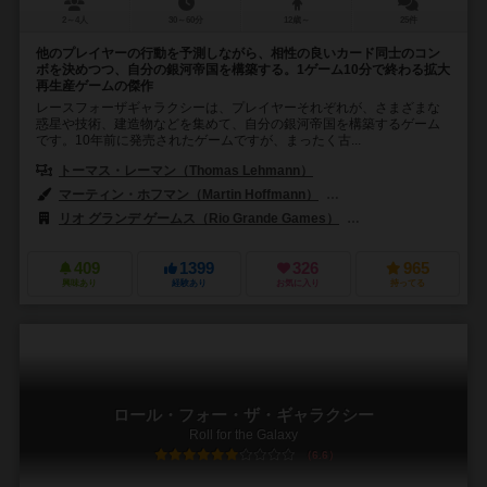
2～4人
30～60分
12歳～
25件
他のプレイヤーの行動を予測しながら、相性の良いカード同士のコン
ボを決めつつ、自分の銀河帝国を構築する。1ゲーム10分で終わる拡大
再生産ゲームの傑作
レースフォーザギャラクシーは、プレイヤーそれぞれが、さまざまな
惑星や技術、建造物などを集めて、自分の銀河帝国を構築するゲーム
です。10年前に発売されたゲームですが、まったく古...
トーマス・レーマン（Thomas Lehmann）
マーティン・ホフマン（Martin Hoffmann）
クラウス・ステファン（Cl
リオ グランデ ゲームス（Rio Grande Games）
アバッカスシュピール
409
1399
326
965
興味あり
経験あり
お気に入り
持ってる
ロール・フォー・ザ・ギャラクシー
Roll for the Galaxy
6.6