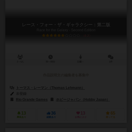
レース・フォー・ザ・ギャラクシー：第二版
Race for the Galaxy - Second Edition
6.2
2～4人
30～60分
12歳～
1件
作品説明文の編集者を募集中
トーマス・レーマン（Thomas Lehmann）
未登録
Rio Grande Games
ホビージャパン（Hobby Japan）
13
36
13
65
興味あり
経験あり
お気に入り
持ってる