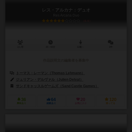
レス・アルカナ：デュオ
Res Arcana Duo
6.5
2人用
20～60分
12歳～
2件
作品説明文の編集者を募集中
トーマス・レーマン（Thomas Lehmann）
ジュリアン・デルヴァル（Julien Delval）
サンドキャッスルゲームズ（Sand Castle Games）
36
64
20
120
興味あり
経験あり
お気に入り
持ってる