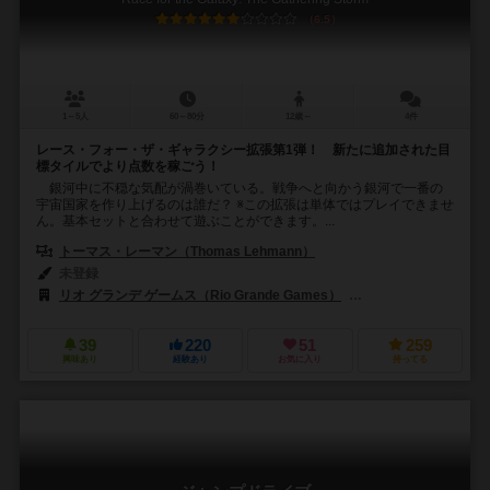
6.5
1～5人
60～80分
12歳～
4件
レース・フォー・ザ・ギャラクシー拡張第1弾！ 新たに追加された目
標タイルでより点数を稼ごう！
銀河中に不穏な気配が渦巻いている。戦争へと向かう銀河で一番の
宇宙国家を作り上げるのは誰だ？ ※この拡張は単体ではプレイできませ
ん。基本セットと合わせて遊ぶことができます。...
トーマス・レーマン（Thomas Lehmann）
未登録
リオ グランデ ゲームス（Rio Grande Games）
ホビージャパン（Hob
39
220
51
259
興味あり
経験あり
お気に入り
持ってる