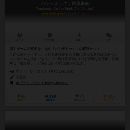
パンデミック：絶体絶命
Pandemic: On the Brink (Old Version)
6.3
2～4人
45分前後
10歳～
2件
協力ゲームで有名な、あの「パンデミック」の拡張セット
この拡張セットでは、人類を絶体絶命の危機に陥れる選択式のチャレ
ンジルールを追加できる。 1つ目は病原菌の1つが猛毒な病原菌に変異
する「猛毒株」、2つ目は第5の病原菌が発見さ...
マット・リーコック（Matt Leacock）
トーマス・レーマン（Thomas
未登録
ホビージャパン（Hobby Japan）
ズィーマンゲームズ（Z-Man Gam
60
190
34
283
興味あり
経験あり
お気に入り
持ってる