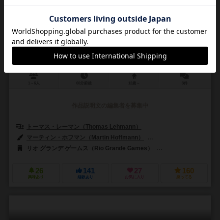
レース・フォー・ザ・ギャラクシー：帝国対反乱軍
Race for the Galaxy: Rebel vs Imperium
6.1
1～6人
60分前後
12歳～
3件
作品説明文の編集者を募集中
トーマス・レーマン（Thomas Lehmann）
マーティン・ホフマン（Martin Hoffmann）
クラウス・ステファン（Cl
リオ グランデ ゲームス（Rio Grande Games）
アバッカスシュピール
26
141
27
160
興味あり
経験あり
お気に入り
持ってる