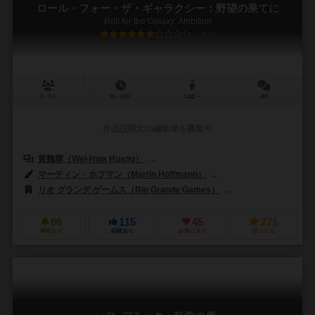
ロール・フォー・ザ・ギャラクシー：野望の果てに
Roll for the Galaxy: Ambition
6.5
2～5人
30～60分
14歳～
4件
作品説明文の編集者を募集中
黄魏華（Wei-Hwa Huang）
トーマス・レーマン（Thomas Lehman
マーティン・ホフマン（Martin Hoffmann）
クラウス・ステファン（Cl
リオ グランデ ゲームス（Rio Grande Games）
クラウド・ゲームズ（C
66
115
45
271
興味あり
経験あり
お気に入り
持ってる