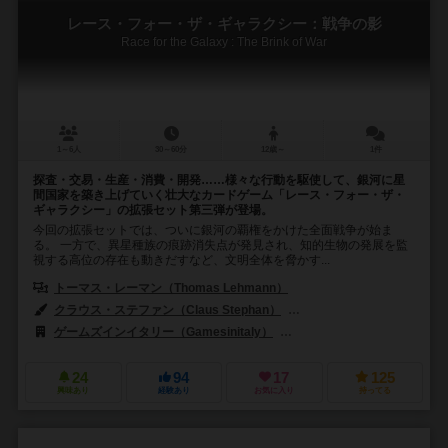
レース・フォー・ザ・ギャラクシー：戦争の影
Race for the Galaxy : The Brink of War
1～6人
30～60分
12歳～
1件
探査・交易・生産・消費・開発……様々な行動を駆使して、銀河に星
間国家を築き上げていく壮大なカードゲーム「レース・フォー・ザ・
ギャラクシー」の拡張セット第三弾が登場。
今回の拡張セットでは、ついに銀河の覇権をかけた全面戦争が始ま
る。 一方で、異星種族の痕跡消失点が発見され、知的生物の発展を監
視する高位の存在も動きだすなど、文明全体を脅かす...
トーマス・レーマン（Thomas Lehmann）
クラウス・ステファン（Claus Stephan）
マーティン・ホフマン（Mart
ゲームズインイタリー（Gamesinitaly）
ゲノス ゲームズ（Ghenos 
24
94
17
125
興味あり
経験あり
お気に入り
持ってる