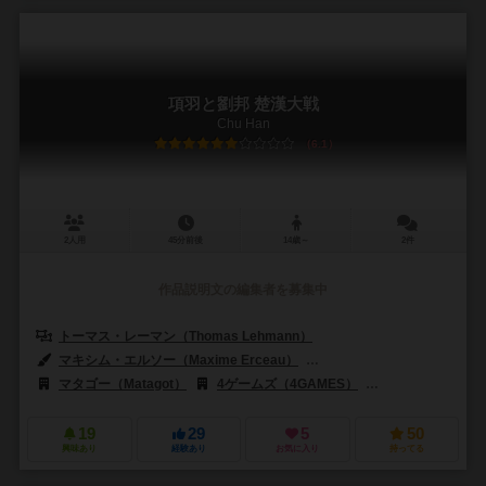
項羽と劉邦 楚漢大戦
Chu Han
6.1
2人用
45分前後
14歳～
2件
作品説明文の編集者を募集中
トーマス・レーマン（Thomas Lehmann）
マキシム・エルソー（Maxime Erceau）
ライアン・フェリエラ（Ryan 
マタゴー（Matagot）
4ゲームズ（4GAMES）
フロステッド・ゲー
19
29
5
50
興味あり
経験あり
お気に入り
持ってる