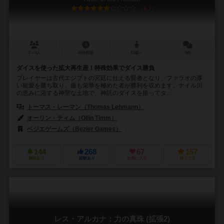
6.2
2～4人
45分前後
13歳～
9件
ダイスを使った拡大再生産！特殊効果でダイス勝負
プレイヤーは古代エジプトの宮廷に仕える賢者となり、ファラオの厚
い寵愛を勝ち取り、最も栄華を極めた者が勝利を収めます。ナイル川
の恵みに浴する神聖な土地で、神託のダイスを振ってタ...
トーマス・レーマン（Thomas Lehmann）
オーリン・ティム（Ollin Timm）
ベジエゲームズ（Bezier Games）
グループSNE（Group SNE）
144
268
67
157
興味あり
経験あり
お気に入り
持ってる
レス・アルカナ：力の真珠 (拡張2)