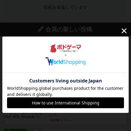
投稿を募集しています
会員の新しい投稿
レビュー
充実
ドゥームド・バタリオンズ：ASLモジュール11
『Squad Leader』用の追加マップとして発売され
たマップの#9...
11分前
by Chaco
レビュー
クロワ・ド・ゲール：ASLモジュール10
1992年にAvalon Hill社が出版した『Croix de Gu...
23分前
by Chaco
レビュー
ガンホー：ASLモジュール9
1992年にAvalon Hill社が出版した『Gung Ho！』
に付...
32分前
by Chaco