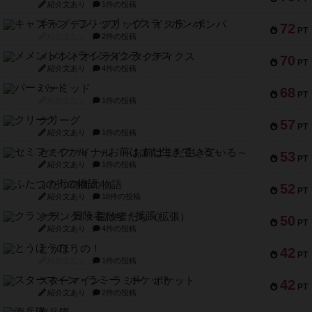
紹介文あり
1件の投稿
キャプテン・フリップ：イスラ・ボンバ
72
PT
紹介文なし
2件の投稿
メメントオンラインタクティクス
70
PT
紹介文あり
4件の投稿
パーミッド
68
PT
紹介文なし
1件の投稿
クリーグ
57
PT
紹介文あり
1件の投稿
セミファイナル ～お前はまだ生きている～
53
PT
紹介文あり
1件の投稿
ふたつの街の物語
52
PT
紹介文あり
18件の投稿
クランク! ：冒険者たち（拡張）
50
PT
紹介文あり
4件の投稿
とうほうの！
42
PT
紹介文なし
1件の投稿
スターマイン・ラミー ポケット
42
PT
紹介文あり
2件の投稿