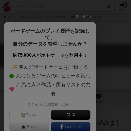
ログイン
閉じる
ボドゲーマTOP
ボードゲームの検索
南チグリスの発明家
ボードゲームのプレイ履歴を記録し
て、
自分のデータを管理しませんか？
南チグリスの発明家
約75,000人
がボドゲーマを利用中！
Inventors of the South Tigris
遊んだボードゲームを記録する
気になるゲームのレビューを読む
お気に入り作品・所有リストの共
有
1
1
トップ
画像
動画
レビュー
カフェ
ログイン / 会員登録（10秒）
Google
X
説明文無かったので冒頭をAIにぶち込みまし
Apple
Facebook
た ほかに書く人いないかー