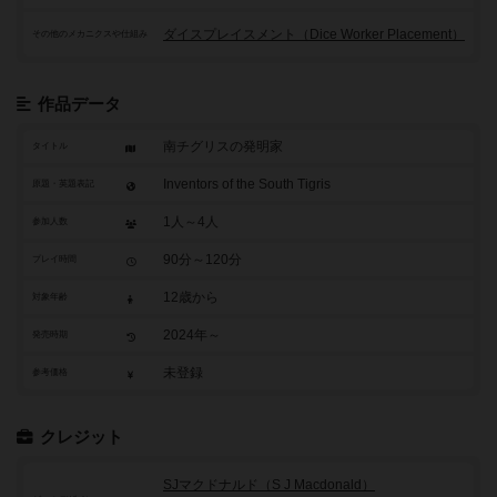
ダイスプレイスメント（Dice Worker Placement）
その他のメカニクスや仕組み
作品データ
南チグリスの発明家
タイトル
Inventors of the South Tigris
原題・英題表記
1人～4人
参加人数
90分～120分
プレイ時間
12歳から
対象年齢
2024年～
発売時期
未登録
参考価格
クレジット
SJマクドナルド（S J Macdonald）