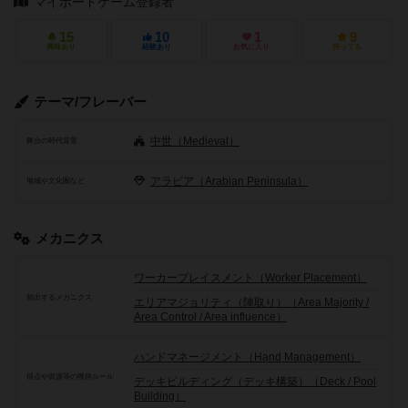
マイボードゲーム登録者
15
10
1
9
興味あり
経験あり
お気に入り
持ってる
テーマ/フレーバー
中世（Medieval）
舞台の時代背景
アラビア（Arabian Peninsula）
地域や文化圏など
メカニクス
ワーカープレイスメント（Worker Placement）
頻出するメカニクス
エリアマジョリティ（陣取り）（Area Majority /
Area Control / Area influence）
ハンドマネージメント（Hand Management）
得点や資源等の獲得ルール
デッキビルディング（デッキ構築）（Deck / Pool
Building）