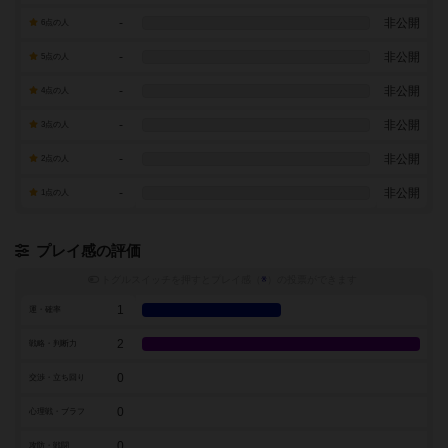
-
非公開
6点の人
-
非公開
5点の人
-
非公開
4点の人
-
非公開
3点の人
-
非公開
2点の人
-
非公開
1点の人
プレイ感の評価
トグルスイッチを押すとプレイ感（
※
）の投票ができます
1
運・確率
2
戦略・判断力
0
交渉・立ち回り
0
心理戦・ブラフ
0
攻防・戦闘