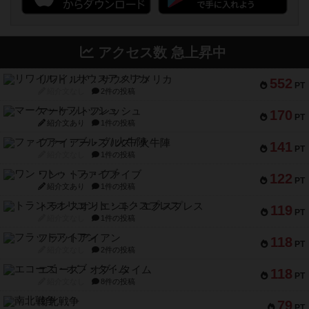
アクセス数 急上昇中
リワイルド：サウスアメリカ
552
PT
紹介文なし
2件の投稿
マーケットフレッシュ
170
PT
紹介文あり
1件の投稿
ファイアー・ブルズ / 火牛陣
141
PT
紹介文なし
1件の投稿
ワン・トゥ・ファイブ
122
PT
紹介文あり
1件の投稿
トランスオリエント・エクスプレス
119
PT
紹介文なし
1件の投稿
フラットアイアン
118
PT
紹介文なし
2件の投稿
エコーズ・オブ・タイム
118
PT
紹介文なし
8件の投稿
南北戦争
79
PT