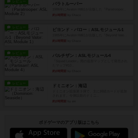
レビュー
パラトルーパー
1986年にAvalon Hill社が出版した『Paratrooper...
約1時間前
by Chaco
レビュー
ビヨンド・バロー：ASLモジュール1
1985年にAvalon Hill社が出版した『Beyond Valo...
約1時間前
by Chaco
レビュー
パルチザン：ASLモジュール4
『Squad Leader』用の追加マップとして発売され
たマップ#10...
約2時間前
by Chaco
レビュー
ドミニオン：海辺
ドミニオン拡張第３弾で、主に持続カードが追加
されます。今弾以前のドミニ...
約2時間前
by aki
ボドゲーマのアプリ版はこちら