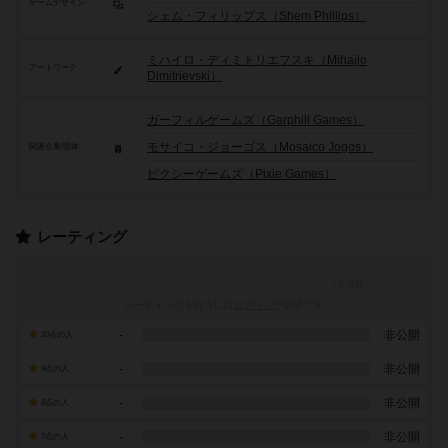
ゲームデザイン
シェム・フィリップス（Shem Phillips）
ミハイロ・ディミトリエフスキ（Mihajlo
アートワーク
Dimitrievski）
ガーフィルゲームズ（Garphill Games）
モサイコ・ジョーゴス（Mosaico Jogos）
関連企業/団体
ピクシーゲームズ（Pixie Games）
レーティング
レーティングを行うには
ログイン
が必要です
-
非公開
10点の人
-
非公開
9点の人
-
非公開
8点の人
-
非公開
7点の人