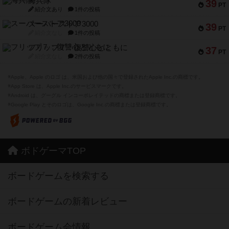
海兵隊
39
PT
紹介文あり
1件の投稿
スーパーストア3000
39
PT
紹介文なし
1件の投稿
フリップ７：復讐心とともに
37
PT
紹介文なし
2件の投稿
※Apple、Apple のロゴ は、米国および他の国々で登録されたApple Inc.の商標です。
※App Store は、Apple Inc.のサービスマークです。
※Android は、グーグル インコーポレイテッドの商標または登録商標です。
※Google Play とそのロゴは、Google Inc.の商標または登録商標です。
ボドゲーマTOP
ボードゲームを検索する
ボードゲームの新着レビュー
ボードゲーム会情報