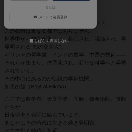
または
舞台は西暦850年頃、
メールで会員登録
イスラム黄金時代の絶頂期――バグダッド。
この都市は単なる都ではありません。
世界中から知識が集まり、翻訳され、議論され、再
しばらく表示しない
発明される“知の交差点”。
ギリシャの哲学書、インドの数学、中国の技術――
それらが集まり、体系化され、新たな科学へと昇華
されていく。
その中心にあるのが伝説の学術機関、
知恵の館（Bayt al-Hikma）。
ここでは数学者、天文学者、医師、錬金術師、技師
たちが
日夜研究と発明に励んでいます。
あなたはその時代に生きる若き発明家。
水力で動く精巧な装置