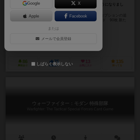
Google
X
新たな役割が追加され、最大14人までプレイできるようになりまし
た！
ディセプション：アンダーカバー・アライズは、ディセプションの追
Apple
Facebook
加拡張セットです。 セット内容 新たな手掛かりカード 90枚 新た
な凶器カード 54枚 新たな現場...
または
トビー・ホー（Tobey Ho）
メールで会員登録
トミー・Ng（Tommy Ng）
ジョリー・シンカーズ（Jolly Thinkers）
グレイフォックスゲームズ（Gr
86
75
13
135
しばらく表示しない
興味あり
経験あり
お気に入り
持ってる
ウォーファイター：モダン 特殊部隊
Warfighter: The Tactical Special Forces Card Game