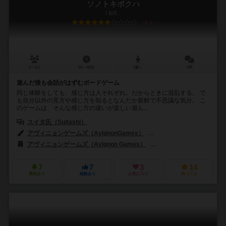
ソノトキボクハ
I felt...
6.1
2～6人
10～40分
7歳～
0件
遊んだ後も会話がはずむボードゲーム
同じ体験をしても、感じ方は人それぞれ。だからときに混乱する。 で
も自分以外の見方や感じ方を知るとなんだか新鮮で不思議な気分。 こ
のゲームは、そんな感じ方の違いが楽しい遊ん...
スイタ氏（Suitashi）
アヴィニョンゲームズ（AvignonGames）
高橋 祐次（Yuji Takahas
アヴィニョンゲームズ（Avignon Games）
Research:サノ ユウダイ
7
7
3
14
興味あり
経験あり
お気に入り
持ってる