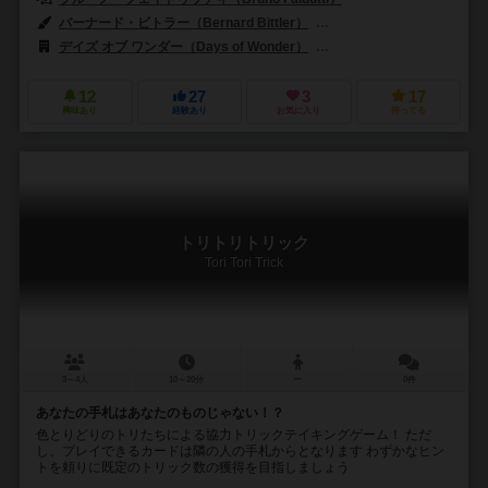
バーナード・ビトラー（Bernard Bittler）
キリル・ダウジーン（Cyrill
デイズ オブ ワンダー（Days of Wonder）
フォーラム・バルセロナ（Fór
12
27
3
17
興味あり
経験あり
お気に入り
持ってる
トリトリトリック
Tori Tori Trick
3～4人
10～20分
ー
0件
あなたの手札はあなたのものじゃない！？
色とりどりのトリたちによる協力トリックテイキングゲーム！ ただ
し、プレイできるカードは隣の人の手札からとなります わずかなヒン
トを頼りに既定のトリック数の獲得を目指しましょう