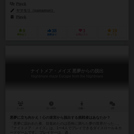
Play&
ヤマモリ（yamamori）
Play&
9
38
3
19
興味あり
経験あり
お気に入り
持ってる
ナイトメア・メイズ 悪夢からの脱出
Nightmare maze Escape from the Nightmare
1～4人
15～40分
12歳～
1件
悪夢に立ち向かえ！心の迷宮から脱出する挑戦者はあなたか？
「悪夢に囚われた夜、目覚めたのは恐怖に満ちた夢の世界だった…。
『ナイトメア・メイズ』は、1〜4人でプレイできるダイスロール＆カ
ードゲームです。 プレイヤーは、過...