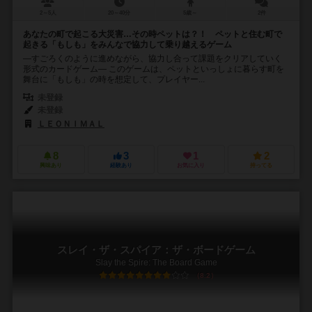
2～5人
20～40分
5歳～
2件
あなたの町で起こる大災害…その時ペットは？！ ペットと住む町で
起きる「もしも」をみんなで協力して乗り越えるゲーム
―すごろくのように進めながら、協力し合って課題をクリアしていく
形式のカードゲーム― このゲームは、ペットといっしょに暮らす町を
舞台に「もしも」の時を想定して、プレイヤー...
未登録
未登録
ＬＥＯＮＩＭＡＬ
8
3
1
2
興味あり
経験あり
お気に入り
持ってる
スレイ・ザ・スパイア：ザ・ボードゲーム
Slay the Spire: The Board Game
8.2