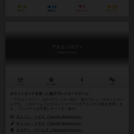
14
14
3
30
興味あり
経験あり
お気に入り
持ってる
アルカノロヅィ
Arkanolodzy
2～4人
10～30分
ー
1件
タロットカードを使った協力プレイカードゲーム
「アルカノロヅィ」は2–4プレイヤー用の「協力プレイ」のカードゲー
ムです。 このゲームではタロットカードの大アルカナ22枚を使用しま
す。 プレイヤーは手番にカードを一枚ず...
モトハシ・トモキ（Tomoki Motohashi）
モトハシ・トモキ（Tomoki Motohashi）
タコアシ・ゲームズ（Takoashi Games）