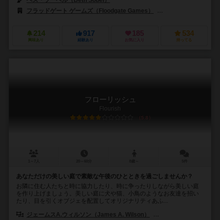
ベス・ソーベル（Beth Sobel）
フラッドゲート ゲームズ（Floodgate Games）
マタゴー（Matago
214
917
185
534
興味あり
経験あり
お気に入り
持ってる
フローリッシュ
Flourish
5.8
1～7人
20～60分
8歳～
5件
あなただけの美しい庭で素敵な午後のひとときを過ごしませんか？
お隣に住む人たちと時に協力したり、時に争ったりしながら美しい庭
を作り上げましょう。美しい庭に犬や猫、小鳥のようなお友達を招い
たり、目を引くオブジェを配置してオリジナリティあふ...
ジェームスA.ウィルソン（James A. Wilson）
クラリッサ・A.ウィルソン