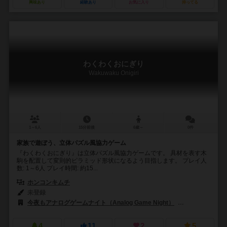
興味あり
経験あり
お気に入り
持ってる
わくわくおにぎり
Wakuwaku Onigiri
1～6人
15分前後
6歳～
0件
家族で遊ぼう、立体パズル風協力ゲーム
『わくわくおにぎり』は立体パズル風協力ゲームです。 具材を表す木
駒を配置して変則的ピラミッド形状になるよう目指します。 プレイ人
数: 1～6人 プレイ時間: 約15...
ホンコンキムチ
未登録
今夜もアナログゲームナイト（Analog Game Night）
G-S.T.F.
4
11
2
5