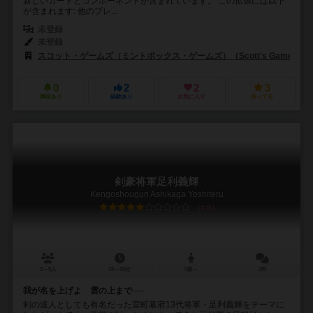
新しいカードとコンポーネントが含まれています。 この拡張には以下
が含まれます: 他のプレ...
未登録
未登録
スコット・ゲームズ（ミントボックス・ゲームズ）（Scott's Games (Mint
0
2
2
3
興味あり
経験あり
お気に入り
持ってる
剣豪将軍足利義輝
Kengoshougun Ashikaga Yoshiteru
5.9
3～5人
15～30分
7歳～
2件
我が名を上げよ 雲の上まで──
剣の達人としても有名だった室町幕府13代将軍・足利義輝をテーマに