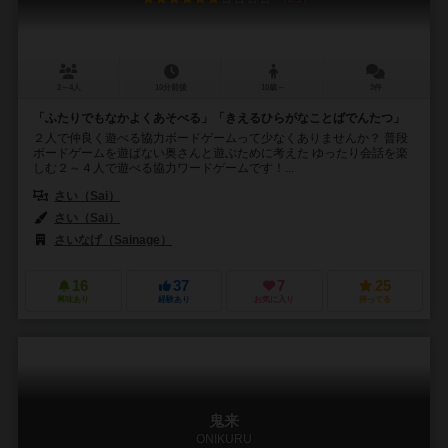
2～4人
10分前後
10歳～
3件
「ふたりでもなかよくあそべる」「きえるひらがなことばでんたつ」
２人で仲良く遊べる協力ボードゲームって少なくありませんか？ 普段
ボードゲームを遊ばない奥さんと遊ぶために考えた ゆったり会話を楽
しむ２～４人で遊べる協力ワードゲームです！...
さい（Sai）
さい（Sai）
さいなげ（Sainage）
16
37
7
25
興味あり
経験あり
お気に入り
持ってる
鬼来
ONIKURU