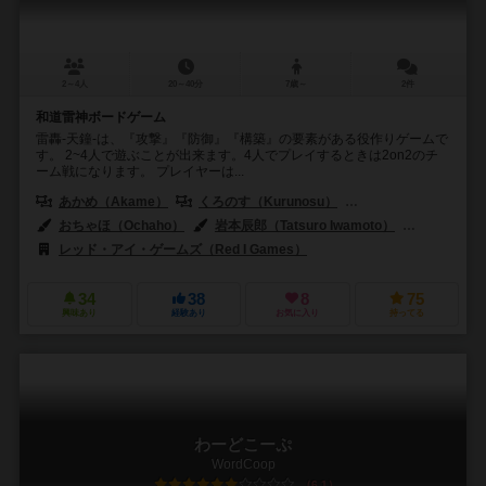
2～4人
20～40分
7歳～
2件
和道雷神ボードゲーム
雷轟-天鐘-は、『攻撃』『防御』『構築』の要素がある役作りゲームで
す。 2~4人で遊ぶことが出来ます。4人でプレイするときは2on2のチ
ーム戦になります。 プレイヤーは...
あかめ（Akame）
くろのす（Kurunosu）
やっしー（Yassy）
おちゃほ（Ochaho）
岩本辰郎（Tatsuro Iwamoto）
歯車ラプト（
レッド・アイ・ゲームズ（Red I Games）
34
38
8
75
興味あり
経験あり
お気に入り
持ってる
わーどこーぷ
WordCoop
6.1