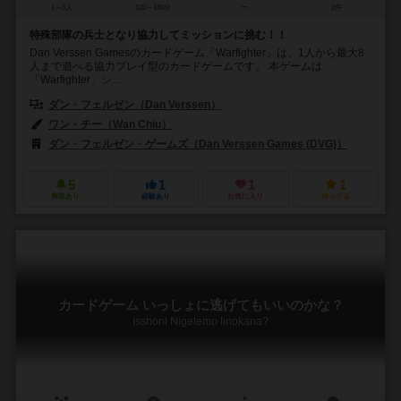
1～8人
120～180分
ー
2件
特殊部隊の兵士となり協力してミッションに挑む！！
Dan Verssen Gamesのカードゲーム「Warfighter」は、1人から最大8
人まで遊べる協力プレイ型のカードゲームです。 本ゲームは
「Warfighter」シ...
ダン・フェルゼン（Dan Verssen）
ワン・チー（Wan Chiu）
ダン・フェルゼン・ゲームズ（Dan Verssen Games (DVG)）
5
1
1
1
興味あり
経験あり
お気に入り
持ってる
カードゲーム いっしょに逃げてもいいのかな？
Isshoni Nigetemo Iinokana?