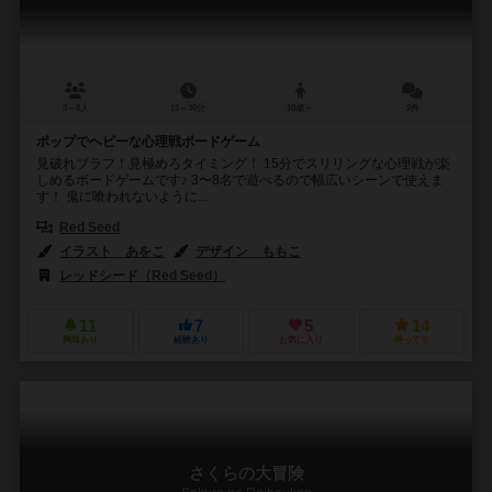
3～8人
15～30分
10歳～
2件
ポップでヘビーな心理戦ボードゲーム
見破れブラフ！見極めろタイミング！ 15分でスリリングな心理戦が楽
しめるボードゲームです♪ 3〜8名で遊べるので幅広いシーンで使えま
す！ ‪鬼に喰われないように...
Red Seed
イラスト あをこ
デザイン ももこ
レッドシード（Red Seed）
11
7
5
14
興味あり
経験あり
お気に入り
持ってる
さくらの大冒険