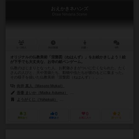
おえかきネハンズ
Draw Nirvana Scene
1～100人
30分前後
10歳～
0件
オリジナルの仏教美術「涅槃図（ねはんず）」をお絵かきしよう！絵
が下手でも大丈夫な、お寺の紙ペンゲーム。
仏教のはじまりとなった人、お釈迦さまがついに亡くなられた。たく
さんの人びと、天や菩薩たち、動物や虫たちが彼のもとに集まった。
その様子を描いた仏教美術「涅槃図（ねはんず）」。 ...
向井 真人（Masato Mukai）
吾妻 まいか（Maika Aduma）
三上 鮎子（Ayuko Mikami）
古川
ようがくじ（Yohakuji）
ゲーミフィジャパン（Gamifi Japan）
3
0
0
2
興味あり
経験あり
お気に入り
持ってる