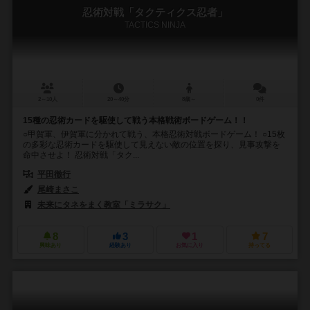
忍術対戦「タクティクス忍者」
TACTICS NINJA
2～10人
20～40分
8歳～
0件
15種の忍術カードを駆使して戦う本格戦術ボードゲーム！！
○甲賀軍、伊賀軍に分かれて戦う、本格忍術対戦ボードゲーム！ ○15枚
の多彩な忍術カードを駆使して見えない敵の位置を探り、見事攻撃を
命中させよ！ 忍術対戦「タク...
平田徹行
尾崎まさこ
未来にタネをまく教室「ミラサク」
8
3
1
7
興味あり
経験あり
お気に入り
持ってる