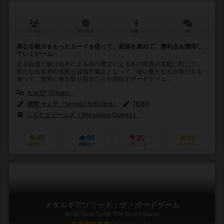
2～4人
40～60分
14歳～
4件
異なる能力をもったカードを使って、資源を集めて、勝利点を獲得し
ていくゲーム
止まぬ雪と解けぬ氷による白の魔女による冬の世界の支配に対して、
新たなる世界の支配を目指す魔女となって、使い魔となる少年たちを
使って、世界に春を取り戻すことを目指すボードゲーム...
ちゃぴ（Chapi）
鹿間 そよ子（Soyoko Shikama）
TERU
しらたまゲームズ（Shiratama Games）
48
90
20
86
興味あり
経験あり
お気に入り
持ってる
メタルギアソリッド：ザ・ボードゲーム
Metal Gear Solid: The Board Game
6.1