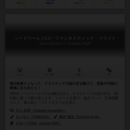
興味あり
経験あり
お気に入り
持ってる
ソードワールド2.0：ファンタスティック・フライト
Sword World 2.0: Fantastic Flight
2～4人
30～90分
12歳～
1件
飛行船乗りとなって、テラスティア大陸の空を駆けて、蛮族や空賊の
脅威に立ち向かえ！
TRPG ソードワールド2.0の舞台の1つ、テラスティア大陸の空を、飛
行船に乗って駆け巡ります。 シナリオ次第で、協力プレイ、正体隠匿
プレイ、個人戦と、プレイスタイルを変え...
川人 忠明（Tadaaki Kawahito）
タンサン（TANSAN）
新井 清志（Kiyoshi Arai）
グループSNE（Group SNE）