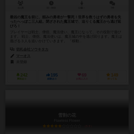
4人用
15～90分
12歳～
7件
最凶の魔王を前に、頼みの勇者が一撃死！世界を救うはずの勇者を失
ったへっぽこ三人組。閉ざされた魔王城で、迫りくる魔王から逃げ延
びろ！
プレイヤーは戦士、僧侶、魔法使い、魔王になって、その役割で遊び
ます。 戦士、僧侶、魔法使いは、魔王城の中を逃げ回ります。魔王は
逃げる３人を追いかけていきます。 「移動...
切札会社ソウキタカ
マーオス
未登録
242
195
69
149
興味あり
経験あり
お気に入り
持ってる
雪割の花
Flawless Flower
5.9