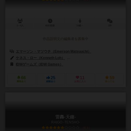
1～4人
60分前後
14歳～
2件
作品説明文の編集者を募集中
エマーソン・マツウチ（Emerson Matsuuchi）
ケネス・ロー（Kenneth Loh）
フランチェスコ・オル（Francesco O
IDWゲームズ（IDW Games）
66
25
11
59
興味あり
経験あり
お気に入り
持ってる
雷轟-天鐘-
RAIGO -TENSHO-
6.1