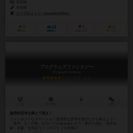
未登録
未登録
ミープルミトン（meeplemitten）
3
16
1
6
興味あり
経験あり
お気に入り
持ってる
プログラムズファンタジー
Programs fantasy
5.8
1～4人
10～30分
ー
3件
論理的思考を鍛えて戦え！
ファンタジーなガチバトル！論理的な思考を遊びながら鍛えよう！
「条件」と「行動」のカードの組み合わせで「実行の流れ・条件分
岐・反復」を学ぼう！ ソロプレイや対戦プ...