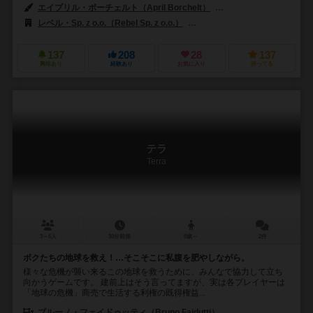
エイプリル・ボーチェルト（April Borchelt）
ダン・メイ（Dann M
レベル・Sp. z o.o.（Rebel Sp. z o.o.）
スターリングゲーム（II）（Starli
137
208
28
137
興味あり
経験あり
お気に入り
持ってる
テラ
Terra
3～6人
30分前後
8歳～
2件
ボクたちの地球を救え！…そこそこに私腹を肥やしながら。
様々な危機が襲い来るこの地球を救うために、みんなで協力して立ち
向かうゲームです。 建前上はそう言ってますが、実は各プレイヤーは
「地球の危機」商売で生活する利権の既得権益...
ブルーノ・フェイドゥッティ（Bruno Faidutti）