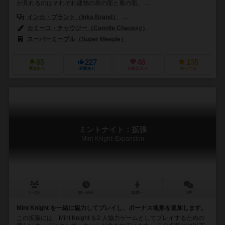
が見れるのはそれぞれ建物の表の面と裏の面。 ...
インカ・ブラント（Inka Brand）
マルクス・ブラント（Markus Br
カミーユ・チャウジー（Camille Chaussy）
スーパーミープル（Super Meeple）
TIKIエディション（TIKI Editio
85
227
48
135
興味あり
経験あり
お気に入り
持ってる
ミントナイト：拡張
Mint Knight: Expansion
1～2人
30～60分
12歳～
1件
Mint Knight を一緒に協力してプレイし、ボーナス地形を追加します。
この拡張には、Mint Knight を2 人協力ゲームとしてプレイするための