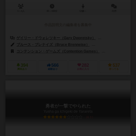
1～4人
30～150分
12歳～
21件
作品説明文の編集者を募集中
ゲイリー・ドウォレツキー（Gary Dworetsky）
アンソニー・ジョバネッテ
ブルース・ブレナイズ（Bruce Brenneise）
ホセ・デイビッド・ランサ・セ
コンテンション・ゲームズ（Contention Games）
ケンビル（Kenbi
394
566
282
537
興味あり
経験あり
お気に入り
持ってる
勇者が一撃でやられた
Yusha ga Ichigeki de Yarareta
6.1