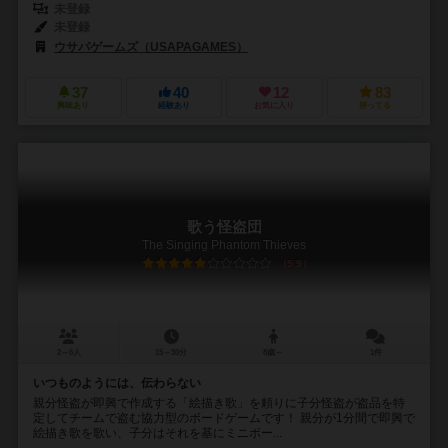
未登録
未登録
ウサパゲームズ（USAPAGAMES）
37
40
12
83
興味あり
経験あり
お気に入り
持ってる
歌う怪盗団
The Singing Phantom Thieves
5.9
2～6人
15～30分
8歳～
1件
いつものようには、伝わらない
親分怪盗が即興で作成する「絵描き歌」を頼りに子分怪盗が盗品を特
定してチームで盗む協力型のボードゲームです！ 親分が1分間で即興で
絵描き歌を歌い、子分はそれを基にミニボー...