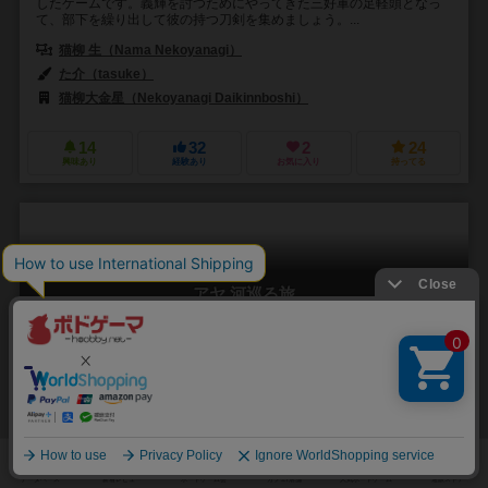
したゲームです。義輝を討つためにやってきた三好軍の足軽頭となっ
て、部下を繰り出して彼の持つ刀剣を集めましょう。...
猫柳 生（Nama Nekoyanagi）
た介（tasuke）
猫柳大金星（Nekoyanagi Daikinnboshi）
14
32
2
24
興味あり
経験あり
お気に入り
持ってる
アヤ 河巡る旅
AYA
5.9
2～5人
30分前後
8歳～
1件
美しいアートワークと豪華なコンポーネントが魅力的な、協力型のア
クションゲーム