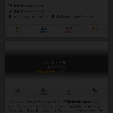
越智 紫（Yukari Ochi）
越智 紫（Yukari Ochi）
ガットネロ（gatto nero）
株式会社コブラピクチャーズ
7
5
2
5
興味あり
経験あり
お気に入り
持ってる
レクト・ベルソ
Recto Verso
6.2
2～6人
30分前後
8歳～
3件
「コッチはこうだけどソッチはどう？」会話が鍵の協力建築パズル
向かい合ったパートナーと協力して、カードのお題通りにカラフルな
積み木の駒で建物を建てよう。 でも気をつけて！あなたとパートナー