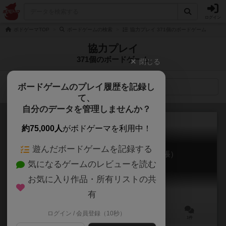
ログイン
ボドゲーマTOP
ボードゲームの検索
協力プレイ 371個のボードゲーム
協力プレイ
371個のボードゲーム
閉じる
ボードゲームのプレイ履歴を記録し
検索メニュー
て、
自分のデータを管理しませんか？
約75,000人
がボドゲーマを利用中！
遊んだボードゲームを記録する
ディセプション：協力者たち（拡張）
気になるゲームのレビューを読む
Deception: Undercover Allies
6.3
お気に入り作品・所有リストの共
有
ログイン / 会員登録（10秒）
4～14人
20分前後
14歳～
1件