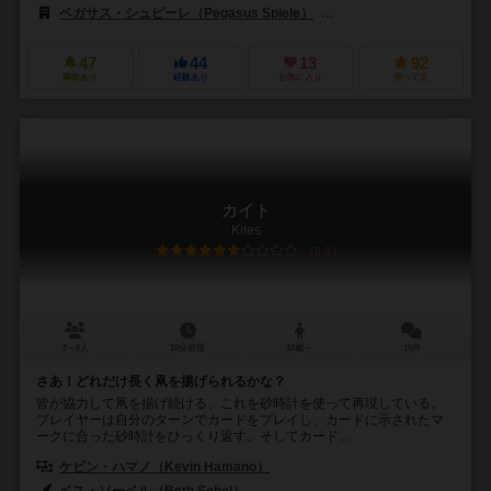
ペガサス・シュピーレ（Pegasus Spiele）
エディションズ・マスコウオカ
47
44
13
92
興味あり
経験あり
お気に入り
持ってる
カイト
Kites
6.8
2～6人
10分前後
10歳～
16件
さあ！どれだけ長く凧を揚げられるかな？
皆が協力して凧を揚げ続ける、これを砂時計を使って再現している。
プレイヤーは自分のターンでカードをプレイし、カードに示されたマ
ークに合った砂時計をひっくり返す。そしてカード...
ケビン・ハマノ（Kevin Hamano）