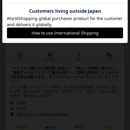
オレとオマエの異世界転生Reboot
Me and you in another world reincarnation reboot
6.5
1～4人
45～90分
12歳～
5件
「トラックに轢かれて異世界に転生し」 「美しい女神様に頼まれて」
「冒険でレベルアップして魔王を倒す！」 定番の異世界ファンタジー
三段活用を体験できる、 ダイスロール・ロールプレイング・ボードゲ
ーム！
プレイ人数：1〜4人 プレイ時間：45〜90分 対象年齢：12才以上 誰よ
りも早く魔王を倒す「勇者対決」対戦モードと、 協力して強大な魔王
を倒す「勇者団結」協力モ...
未登録
未登録
六角えんぴつ（Hexagon Pencil）
100
143
51
217