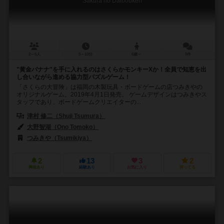
Sakura no Daibouken
2～6人
5～10分
6歳～
0件
"黄金バナナ"を手に入れるのはさくらかモンキーXか！全員で知恵を出
し合いながら進める協力型パズルゲーム！
「さくらの大冒険」は福岡の木製玩具・ボードゲームの店つみきやの
オリジナルゲーム。2019年4月1日発売。 ゲームデザインはつみきやス
タッフであり、ボードゲームクリエイターの...
津村 修二（Shuji Tsumura）
大野智湖（Ono Tomoko）
つみきや（Tsumikiya）
2
13
3
2
興味あり
経験あり
お気に入り
持ってる