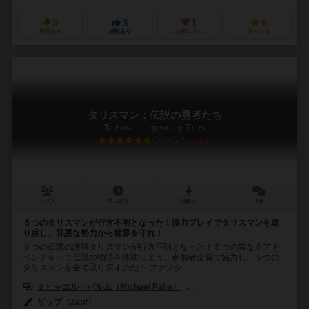
3
3
1
6
興味あり
経験あり
お気に入り
持ってる
タリスマン：伝説の勇者たち
Talisman: Legendary Tales
6.1
1～6人
20～40分
14歳～
3件
５つのタリスマンが行方不明となった！協力プレイでタリスマンを取
り戻し、邪悪な勢力から世界を守れ！
５つの伝説の護符タリスマンが行方不明となった！５つの異なるアド
ベンチャーで伝説の物語を体験しよう。参加者全員で協力し、５つの
タリスマンを全て取り戻すのだ！ ファンタ...
ミヒャエル・パルム（Michael Palm）
ルカス・ツァッハ（Lukas Z
ザップ（Zapf）