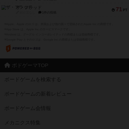
ザ・フラッド
71
PT
紹介文なし
1件の投稿
※Apple、Apple のロゴ は、米国および他の国々で登録されたApple Inc.の商標です。
※App Store は、Apple Inc.のサービスマークです。
※Android は、グーグル インコーポレイテッドの商標または登録商標です。
※Google Play とそのロゴは、Google Inc.の商標または登録商標です。
ボドゲーマTOP
ボードゲームを検索する
ボードゲームの新着レビュー
ボードゲーム会情報
メカニクス特集