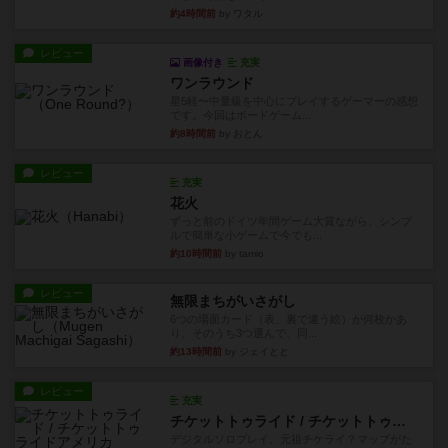
約4時間前
by ワタル
レビュー
画像付き
充実
ワンラウンド
星5軽〜中量級を中心にプレイするゲーマーの感想
です。今回はボードゲーム...
約8時間前
by おとん
レビュー
充実
花火
ずっと前のドイツ年間ゲーム大賞ながら、シンプ
ルで簡単な小ゲームで今でも...
約10時間前
by tamio
レビュー
無限まちがいさがし
6つの場面カード（表、裏で違う絵）が何枚かあ
り、そのうち3つ選んで、同...
約13時間前
by ジェイとと
レビュー
充実
チケットトゥライド / チケットトゥライドアメリカ
デジタルソロプレイ。元祖チケライ？マップがた