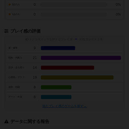
0
0%
2点の人
0
0%
1点の人
プレイ感の評価
トグルスイッチを押すとプレイ感（
※
）の投票ができます
9
運・確率
21
戦略・判断力
14
交渉・立ち回り
19
心理戦・ブラフ
8
攻防・戦闘
8
アート・外見
似たプレイ感のゲームを探す→
データに関する報告