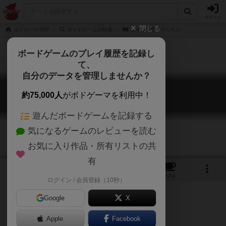
ログイン
閉じる
ボドゲーマTOP
ボードゲームの検索
勇者が一撃でやられた
ボードゲームのプレイ履歴を記録し
て、
自分のデータを管理しませんか？
勇者が一撃でやられた
約75,000人
がボドゲーマを利用中！
Yusha ga Ichigeki de Yarareta
遊んだボードゲームを記録する
気になるゲームのレビューを読む
お気に入り作品・所有リストの共
有
5
5
20
トップ
画像
動画
レビュー
カフェ
ログイン / 会員登録（10秒）
Google
X
Apple
Facebook