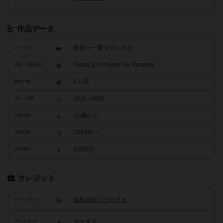
作品データ
勇者が一撃でやられた
タイトル
Yusha ga Ichigeki de Yarareta
原題・英題表記
4人用
参加人数
15分～90分
プレイ時間
12歳から
対象年齢
2018年～
発売時期
4,000円
参考価格
クレジット
切札会社ソウキタカ
ゲームデザイン
マーオス
アートワーク