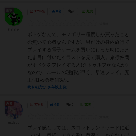
皇帝
1735名
6名
0
充実
ああああ
ボドゲなんて、モノポリー程度しか買ったこと
の無い初心者なんですが、男だけの身内旅行で
プレイする電子ゲームを買いに行った時にたま
たま目に付いたイラストを見て購入。旅行仲間
がボドゲをプレイする人(クトゥルフかなんか)
なので、ルールの理解が早く、早速プレイ。魔
王側1vs勇者側3の...
続きを読む（6年以上前）
勇者
776名
4名
0
充実
mtbluee
プレイ感としては、スコットランドヤードに近
いです。気軽にできる割に奥深く、かくれんぼ