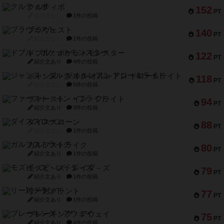
クルティボ
152
PT
紹介文なし
1件の投稿
ブラヴェスト
140
PT
紹介文なし
1件の投稿
ドブル：ポケットモンスター
122
PT
紹介文あり
4件の投稿
ジャンヌ・ダルク-オルレアン ドロー＆ライト
118
PT
紹介文なし
5件の投稿
ファースト・イン・フライト
94
PT
紹介文あり
3件の投稿
ダイススローン
88
PT
紹介文なし
1件の投稿
ガルフストライク
80
PT
紹介文あり
1件の投稿
モズビ－ズ・レイダ－ズ
79
PT
紹介文あり
1件の投稿
リー対グラント
77
PT
紹介文あり
1件の投稿
ブレーキング・アウェイ
75
PT
紹介文あり
4件の投稿