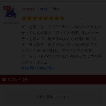
勇者
1026名
1名
0
nekononedoko
ずっと気になってて2018ゲムマ秋でルールもわ
かっておらず購入...!買って大正解。3人のパー
ティを組んで、魔王役の人から必死に逃げま
す。逃げる方、追う方のバランスが絶妙です。
コマンド選択(手札)をオフラインでやる楽し
さ。駆け引きのワクワクはNPCのラスボス相手
にする、オン...
続きを読む（7年以上前）
リプレイ 0件
投稿を募集しています