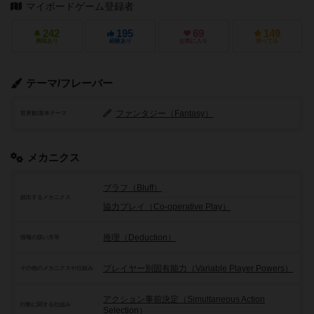
マイボードゲーム登録者
242
195
69
149
興味あり
経験あり
お気に入り
持ってる
テーマ/フレーバー
ファンタジー（Fantasy）
世界観/基本テーマ
メカニクス
ブラフ（Bluff）
頻出するメカニクス
協力プレイ（Co-operative Play）
推理（Deduction）
情報の扱い方等
プレイヤー別固有能力（Variable Player Powers）
その他のメカニクスや仕組み
アクション事前決定（Simultaneous Action
行動に関する仕組み
Selection）