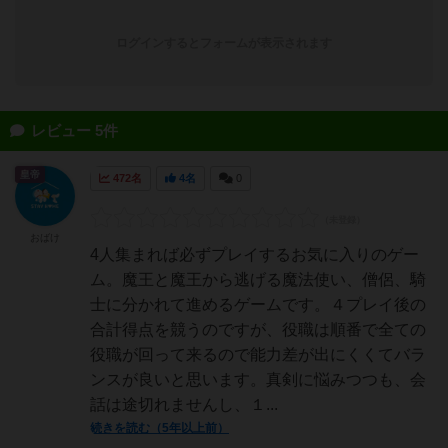
ログインするとフォームが表示されます
レビュー 5件
皇帝
472名
4名
0
おばけ
4人集まれば必ずプレイするお気に入りのゲー
ム。魔王と魔王から逃げる魔法使い、僧侶、騎
士に分かれて進めるゲームです。４プレイ後の
合計得点を競うのですが、役職は順番で全ての
役職が回って来るので能力差が出にくくてバラ
ンスが良いと思います。真剣に悩みつつも、会
話は途切れませんし、１...
続きを読む（5年以上前）