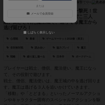
または
最凶の魔王を前に、頼みの勇者が一撃死！世
メールで会員登録
界を救うはずの勇者を失ったへっぽこ三人
組。閉ざされた魔王城で、迫りくる魔王から
逃げ延びろ！
しばらく表示しない
心理戦
勇者
ゲームマーケット2018春（東京）
非対称対戦
読み合い
協力プレイ
魔王
戦略
繰り返し遊べる
日本作
ボードゲーム
プレイヤーは戦士、僧侶、魔法使い、魔王になっ
て、その役割で遊びます。
戦士、僧侶、魔法使いは、魔王城の中を逃げ回りま
す。魔王は逃げる３人を追いかけていきます。
「移動」や「とどまる」といったノーマルアクショ
ンやキャラクター固有のスペシャルアクションを駆