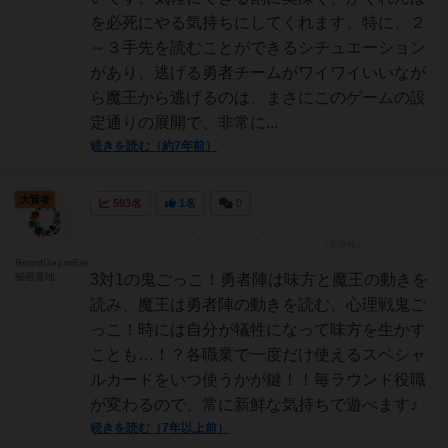
を必死にやる気持ちにしてくれます。特に、２
～３手先を読むことができるシチュエーション
があり、逃げる勇者チームがワイワイいいなが
ら魔王から逃げるのは、まさにこのゲームの設
定通りの展開で、非常に...
続きを読む（約7年前）
大賢者
593名
1名
0
BoardGay.mBar
秘密基地
3対1の鬼ごっこ！勇者陣は味方と魔王の動きを
読み、魔王は勇者陣の動きを読む、心理戦鬼ご
っこ！時には自分が犠牲になって味方を生かす
ことも…！？各職業で一度だけ使えるスペシャ
ルカードをいつ使うかが鍵！！毎ラウンド役職
が変わるので、常に新鮮な気持ちで遊べます♪
続きを読む（7年以上前）