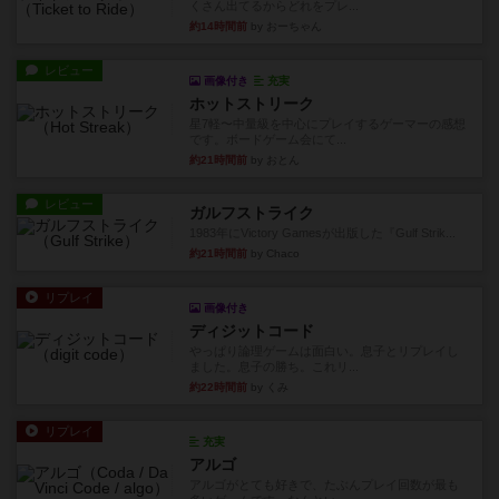
くさん出てるからどれをプレ...
約14時間前
by おーちゃん
レビュー
画像付き
充実
ホットストリーク
星7軽〜中量級を中心にプレイするゲーマーの感想
です。ボードゲーム会にて...
約21時間前
by おとん
レビュー
ガルフストライク
1983年にVictory Gamesが出版した『Gulf Strik...
約21時間前
by Chaco
リプレイ
画像付き
ディジットコード
やっぱり論理ゲームは面白い。息子とリプレイし
ました。息子の勝ち。これリ...
約22時間前
by くみ
リプレイ
充実
アルゴ
アルゴがとても好きで、たぶんプレイ回数が最も