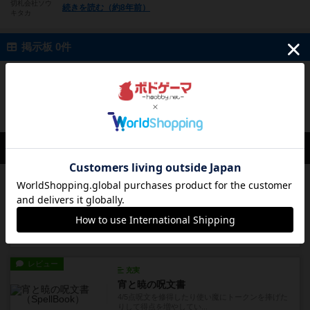
切札会社ソウ
続きを読む（約8年前）
キタカ
掲示板 0件
投稿を募集しています
会員の新しい投稿
レビュー
画像付き
アグリコラ：牧場の動物たち THE BIG BOX
長らく積みゲーになってましたが、腰を据えてプ
レイできましたのでやってみ...
約1時間前
by くみ
レビュー
充実
宵と暁の呪文書
4/5点呪文を修得したり使い魔にトークンを捧げた
りして得点を増やしてい...