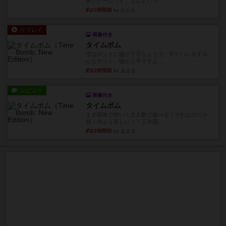
多いゲームです。なんといっ...
約22時間前
by おとん
リプレイ
画像付き
タイムボム
僕はホントに嘘が下手なようで、すぐバレますみ
んなホント、嘘が上手ですよ...
約22時間前
by あまる
レビュー
画像付き
タイムボム
まず簡単で軽い！大人数で遊べる！それなのに小
箱！何より楽しい！！正体隠...
約22時間前
by あまる