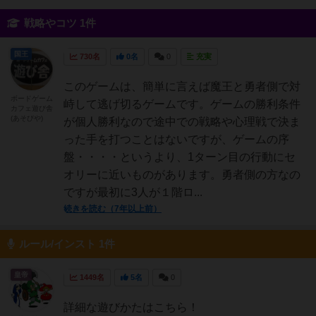
戦略やコツ 1件
国王
730名
0名
0
充実
このゲームは、簡単に言えば魔王と勇者側で対
ボードゲーム
峙して逃げ切るゲームです。ゲームの勝利条件
カフェ遊び舎
(あそびや)
が個人勝利なので途中での戦略や心理戦で決ま
った手を打つことはないですが、ゲームの序
盤・・・・というより、1ターン目の行動にセ
オリーに近いものがあります。勇者側の方なの
ですが最初に3人が１階ロ...
続きを読む（7年以上前）
ルール/インスト 1件
皇帝
1449名
5名
0
詳細な遊びかたはこちら！