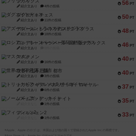
ブリックス
56
PT
紹介文あり
4件の投稿
ダグエイトチェス
50
PT
紹介文あり
11件の投稿
アズール：シントラのステンドグラス
48
PT
紹介文あり
18件の投稿
ロシアン・キャンペーン：第5版デラックス
46
PT
紹介文あり
0件の投稿
マスクメン
40
PT
紹介文あり
16件の投稿
世界の七不思議：都市
40
PT
紹介文あり
3件の投稿
トリックギア - ペルソナ5 ザ・ロイヤル-
37
PT
紹介文あり
6件の投稿
ノームズ・アット・ナイト
35
PT
紹介文なし
1件の投稿
フィッシェン2
33
PT
紹介文なし
1件の投稿
※Apple、Apple のロゴ は、米国および他の国々で登録されたApple Inc.の商標です。
※App Store は、Apple Inc.のサービスマークです。