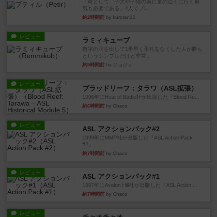
「時として、子犬や子猫の為に雷の近くに行く勇
気も必要である」4人でプレ...
約2時間前
by kurotan13
レビュー
ラミィキューブ
数字の牌を出して1番早く手札をなくした人が勝ち
というシンプルだけど非常...
約5時間前
by ジョジョ
レビュー
ブラッドリーフ：タラワ（ASL拡張）
1996年にHeat of Battle社が出版した『Blood Re...
約6時間前
by Chaco
レビュー
ASL アクションパック#2
1999年にMMP社が出版した『ASL Action Pack
#2』...
約7時間前
by Chaco
レビュー
ASL アクションパック#1
1997年にAvalon Hill社が出版した『ASL Action ...
約7時間前
by Chaco
レビュー