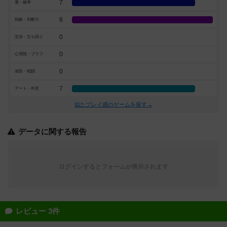
7
運・確率
8
戦略・判断力
0
交渉・立ち回り
0
心理戦・ブラフ
0
攻防・戦闘
7
アート・外見
似たプレイ感のゲームを探す→
データに関する報告
ログインするとフォームが表示されます
レビュー 3件