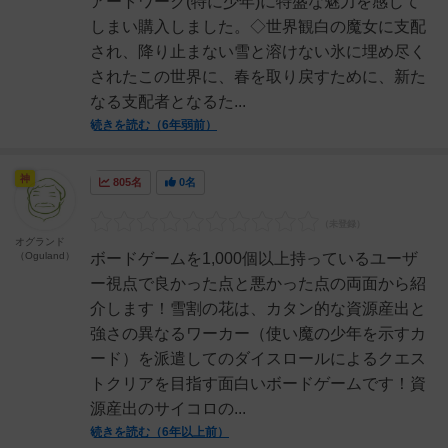
アートワーク(特に少年)に特盛な魅力を感じて
しまい購入しました。◇世界観白の魔女に支配
され、降り止まない雪と溶けない氷に埋め尽く
されたこの世界に、春を取り戻すために、新た
なる支配者となるた...
続きを読む（6年弱前）
神
805名
0名
オグランド
（Oguland）
ボードゲームを1,000個以上持っているユーザ
ー視点で良かった点と悪かった点の両面から紹
介します！雪割の花は、カタン的な資源産出と
強さの異なるワーカー（使い魔の少年を示すカ
ード）を派遣してのダイスロールによるクエス
トクリアを目指す面白いボードゲームです！資
源産出のサイコロの...
続きを読む（6年以上前）