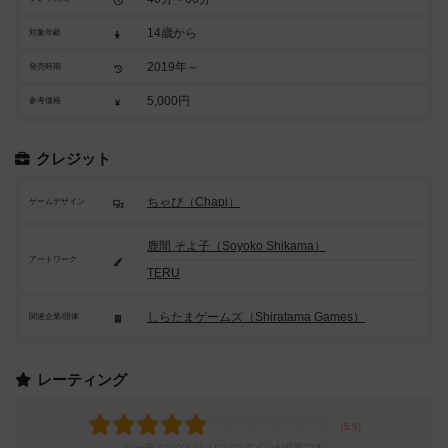
14歳から
対象年齢
2019年～
発売時期
5,000円
参考価格
クレジット
ちゃぴ（Chapi）
ゲームデザイン
鹿間 そよ子（Soyoko Shikama）
アートワーク
TERU
しらたまゲームズ（Shiratama Games）
関連企業/団体
レーティング
レーティングを行うには
ログイン
が必要です