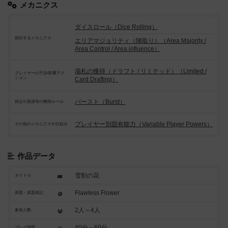
メカニクス
ダイスロール（Dice Rolling）
頻出するメカニクス
エリアマジョリティ（陣取り）（Area Majority /
Area Control / Area influence）
場札の獲得（ドラフト / リミテッド）（Limited /
プレイヤーの干渉/影響アク
ション
Card Drafting）
バースト（Burst）
得点や資源等の獲得ルール
プレイヤー別固有能力（Variable Player Powers）
その他のメカニクスや仕組み
作品データ
雪割の花
タイトル
Flawless Flower
原題・英題表記
2人～4人
参加人数
40分～60分
プレイ時間