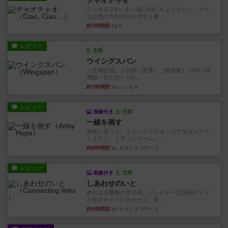
チャオチャオ
３～４人でわいわい遊ぶのにちょうどいい。ルー
ルは他の方が分かりやすく書...
約7時間前
by S
レビュー
充実
ウイングスパン
（全体評価）☆10/6（普通）（難易度）☆4/5（世
界観・見た目）☆5...
約7時間前
by ハシオキ
レビュー
画像付き
充実
一線を画す
簡単に言うと、トリックテイキングでモダンアー
トを行う、と言ったゲーム。...
約8時間前
by タカミネコウヘイ
レビュー
画像付き
充実
しあわせのいと
舞台は全寮制の女子高。プレイヤーは探偵サイド
と犯人サイドに分かれて、探...
約9時間前
by タカミネコウヘイ