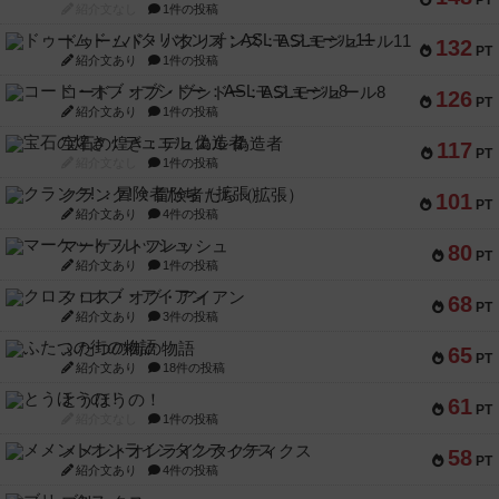
PT
紹介文なし
1件の投稿
ドゥームド・バタリオンズ：ASLモジュール11
132
PT
紹介文あり
1件の投稿
コード・オブ・ブシドー：ASLモジュール8
126
PT
紹介文あり
1件の投稿
宝石の煌き：デュエル 偽造者
117
PT
紹介文なし
1件の投稿
クランク! ：冒険者たち（拡張）
101
PT
紹介文あり
4件の投稿
マーケットフレッシュ
80
PT
紹介文あり
1件の投稿
クロス・オブ・アイアン
68
PT
紹介文あり
3件の投稿
ふたつの街の物語
65
PT
紹介文あり
18件の投稿
とうほうの！
61
PT
紹介文なし
1件の投稿
メメントオンラインタクティクス
58
PT
紹介文あり
4件の投稿