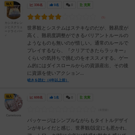
仙人
336名
0名
0
充実
カシスオレン
ジとスクリュ
世界観とシステムはステキなのだが、難易度が
ードライバー
高く、難易度調整ができるバリアントルールの
♂
ようなものも無いのが惜しい。通常のルールで
プレイするなら、『クリアできたらラッキー』
くらいの気持ちで挑むのをオススメする。ゲー
ム的にはダイスロールからの資源産出、その後
に資源を使いアクション...
続きを読む（4年以上前）
仙人
608名
1名
0
充実
Cameloora
パッケージはシンプルながらもタイトルデザイ
ンがキレイだと感じ、世界観/設定にも惹かれ、