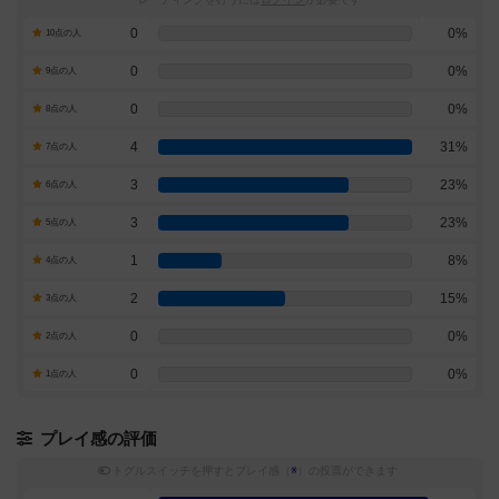
0
0%
10点の人
0
0%
9点の人
0
0%
8点の人
4
31%
7点の人
3
23%
6点の人
3
23%
5点の人
1
8%
4点の人
2
15%
3点の人
0
0%
2点の人
0
0%
1点の人
プレイ感の評価
トグルスイッチを押すとプレイ感（
※
）の投票ができます