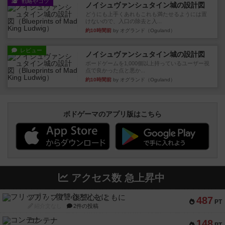
戦略やコツ
ノイシュヴァンシュタイン城の設計図
どうにも上手くあれもこれも満たせるようには置
けないので、入口の除去と入...
約10時間前
by オグランド（Oguland）
レビュー
ノイシュヴァンシュタイン城の設計図
ボードゲームを1,000個以上持っているユーザー視
点で良かった点と悪か...
約10時間前
by オグランド（Oguland）
ボドゲーマのアプリ版はこちら
アクセス数 急上昇中
フリップ７：復讐心とともに
487
PT
紹介文なし
2件の投稿
コンテナ
148