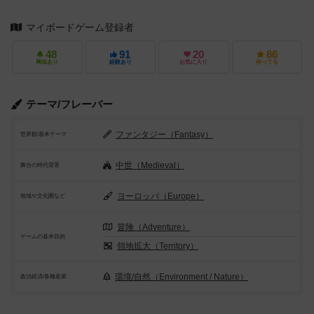
マイボードゲーム登録者
48
91
20
86
興味あり
経験あり
お気に入り
持ってる
テーマ/フレーバー
ファンタジー（Fantasy）
世界観/基本テーマ
中世（Medieval）
舞台の時代背景
ヨーロッパ（Europe）
地域や文化圏など
冒険（Adventure）
ゲームの基本目的
領地拡大（Territory）
環境/自然（Environment / Nature）
政治経済/各種産業