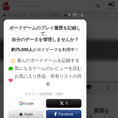
ログイン
閉じる
ボドゲーマTOP
ボードゲームの検索
雪割の花
ボードゲームのプレイ履歴を記録し
て、
自分のデータを管理しませんか？
雪割の花
約75,000人
がボドゲーマを利用中！
Flawless Flower
遊んだボードゲームを記録する
気になるゲームのレビューを読む
お気に入り作品・所有リストの共
有
2
3
7
トップ
画像
動画
レビュー
カフェ
ログイン / 会員登録（10秒）
Google
X
異なる能力をもったカードを使って、資源を
Apple
Facebook
集めて、勝利点を獲得していくゲーム