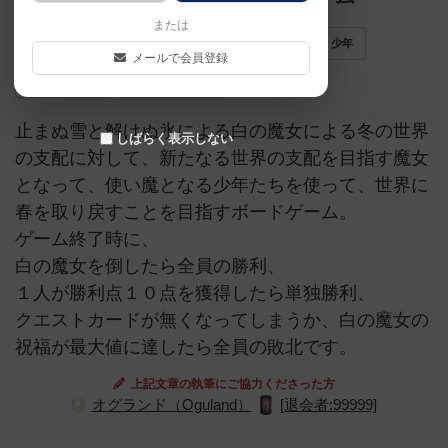
または
ゲームマーケット2019秋（東京）
魔女
少年
メールで会員登録
協力プレイ
ダイスバトル
止まぬ雪と解けぬ氷による白の魔女による冬の世界
しばらく表示しない
の支配に対して、新たなる世界の支配を目指す魔女
となって、使い魔となる少年たちを使って、世界に
春を取り戻すことを目指すボードゲーム。
ゲーム終了時に、
白の魔女を倒したら全員の勝利、
１人が勝利点１０点を獲得したら単独勝利、
クエストカードが無くなってしまうか、白の魔女の
祝福が最大値に達したら全員の敗北です。
上記文章の執筆にご協力くださった方
オグランド（Oguland）
[退会者:99999]