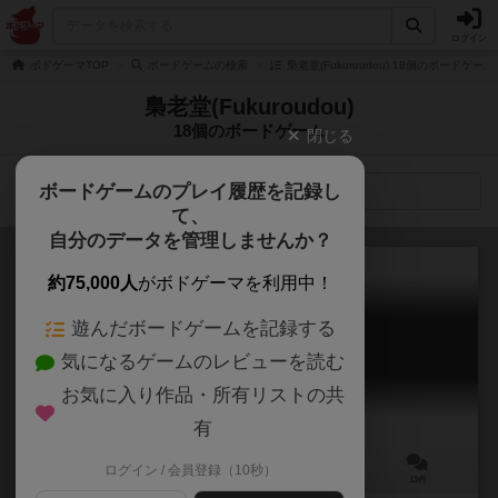
ログイン
ボドゲーマTOP
ボードゲームの検索
梟老堂(Fukuroudou) 18個のボードゲーム
梟老堂(Fukuroudou)
18個のボードゲーム
閉じる
ボードゲームのプレイ履歴を記録し
検索メニュー
て、
自分のデータを管理しませんか？
約75,000人
がボドゲーマを利用中！
遊んだボードゲームを記録する
アルペンツィアン
気になるゲームのレビューを読む
Alpenzian
6.1
お気に入り作品・所有リストの共
有
ログイン / 会員登録（10秒）
1～5人
10～60分
6歳～
13件