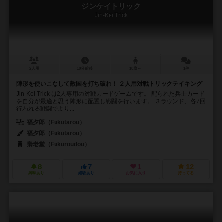
ジンケイトリック
Jin-Kei Trick
2人用
10分前後
10歳～
1件
陣形を使いこなして敵国を打ち破れ！ ２人用対戦トリックテイキング
Jin-Kei Trick は2人専用の対戦カードゲームです。 配られた兵士カード
を自分が最適と思う陣形に配置し戦闘を行います。 ３ラウンド、各7回
行われる戦闘でより...
福夕郎（Fukutarou）
福夕郎（Fukutarou）
梟老堂（Fukuroudou）
8
7
1
12
興味あり
経験あり
お気に入り
持ってる