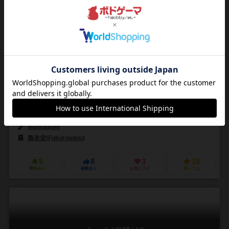
テトラクション
TetrAction
2人用
40～60分
12歳～
0件
作品説明文の編集者を募集中
福夕郎（Fukutarou）
福夕郎（Fukutarou）
梟老堂(Fukuroudo
Matsuda98
梟老堂(Fukuroudou)
5
8
3
15
興味あり
経験あり
お気に入り
持ってる