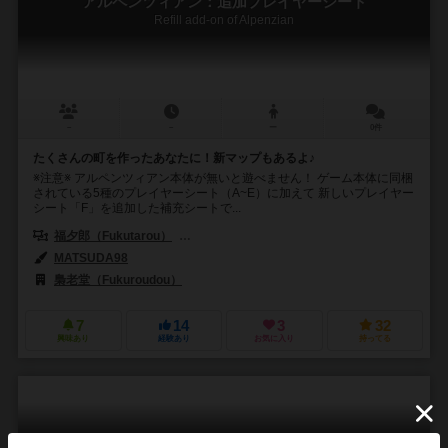
アルペンツィアン：追加プレイヤーシート
Refill add-on of Alpenzian
－
－
ー
0件
たくさんの町を作ったあなたに！新マップもあるよ♪
※注意※ アルペンツィアン本体が無いと遊べません！ ゲーム本体に同梱
されている5種のプレイヤーシート（A~E）に加えて 新しいプレイヤー
シート「F」を追加した補充シートで...
福夕郎（Fukutarou）
ウァウター・ヴァン・セトリーン（Wouter van 
MATSUDA98
梟老堂（Fukuroudou）
7
14
3
32
興味あり
経験あり
お気に入り
持ってる