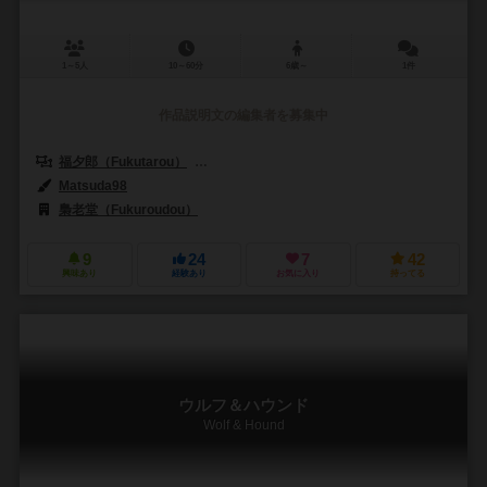
1～5人
10～60分
6歳～
1件
作品説明文の編集者を募集中
福夕郎（Fukutarou）
ウァウター・ヴァン・セトリーン（Wouter van 
Matsuda98
梟老堂（Fukuroudou）
9
24
7
42
興味あり
経験あり
お気に入り
持ってる
ウルフ＆ハウンド
Wolf & Hound