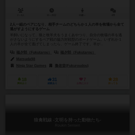
2～4人
10～20分
10歳～
4件
2人一組のペアになり、相手チームのどちらか１人の羊を牧場から全て
逃がすようにするゲーム
羊飼いになって、狼と牧羊犬をうまくあやつり、自分の牧場の羊を逃
がさないようにするペア戦の協力対戦型のボードゲーム。いずれか１
人の羊が全て逃げてしまったら、ゲーム終了です。羊が...
福夕郎（Fukutarou）
福夕郎（Fukutarou）
Matsuda98
Ninja Star Games
梟老堂(Fukuroudou)
18
31
7
28
興味あり
経験あり
お気に入り
持ってる
狼禽戦線 -文明を持った動物たち-
Roukin Sensen