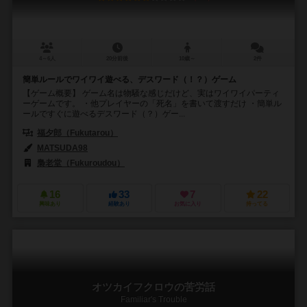
4～6人
20分前後
10歳～
2件
簡単ルールでワイワイ遊べる、デスワード（！？）ゲーム
【ゲーム概要】 ゲーム名は物騒な感じだけど、実はワイワイパーティ
ーゲームです。 ・他プレイヤーの「死名」を書いて渡すだけ ・簡単ル
ールですぐに遊べるデスワード（？）ゲー...
福夕郎（Fukutarou）
MATSUDA98
梟老堂（Fukuroudou）
16
33
7
22
興味あり
経験あり
お気に入り
持ってる
オツカイフクロウの苦労話
Familiar's Trouble