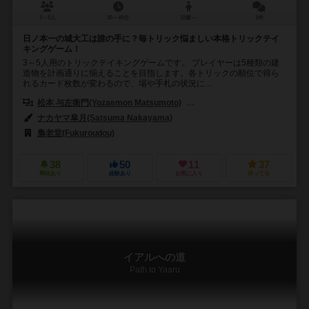
3～5人
30～40分
10歳～
1件
日ノ本一の城大工は誰の手に？毎トリック悩ましい本格トリックテイ
キングゲーム！
3～5人用のトリックテイキングゲームです。 プレイヤーは5種類の建
造物を計画通りに揃えることを目指します。各トリックの順位で得ら
れるカード枚数が変わるので、場や手札の状況に...
松本 与左衛門(Yozaemon Matsumoto)
福夕郎（Fukutarou）
ナカヤマ皐月(Satsuma Nakayama)
梟老堂(Fukuroudou)
38
50
11
37
興味あり
経験あり
お気に入り
持ってる
イアルへの道
Path to Yaaru