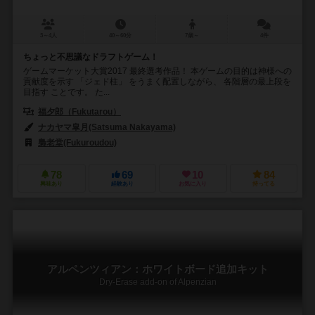
3～4人
40～60分
7歳～
4件
ちょっと不思議なドラフトゲーム！
ゲームマーケット大賞2017 最終選考作品！ 本ゲームの目的は神様への
貢献度を示す 「ジェド柱」 をうまく配置しながら、 各階層の最上段を
目指す ことです。 た...
福夕郎（Fukutarou）
ナカヤマ皐月(Satsuma Nakayama)
梟老堂(Fukuroudou)
78
69
10
84
興味あり
経験あり
お気に入り
持ってる
アルペンツィアン：ホワイトボード追加キット
Dry-Erase add-on of Alpenzian