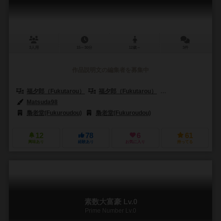
3人用
15～30分
12歳～
3件
作品説明文の編集者を募集中
福夕郎（Fukutarou）
福夕郎（Fukutarou）
梟老堂(Fukuroudo
Matsuda98
梟老堂(Fukuroudou)
梟老堂(Fukuroudou)
12
78
6
61
興味あり
経験あり
お気に入り
持ってる
素数大富豪 Lv.0
Prime Number Lv.0