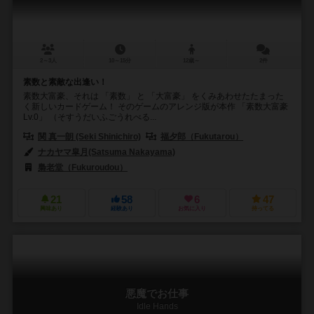
2～3人
10～15分
12歳～
2件
素数と素敵な出逢い！
素数大富豪、それは 「素数」 と 「大富豪」 をくみあわせたたまった
く新しいカードゲーム！ そのゲームのアレンジ版が本作 「素数大富豪
Lv.0」 （そすうだいふごうれべる...
関 真一朗 (Seki Shinichiro)
福夕郎（Fukutarou）
ナカヤマ皐月(Satsuma Nakayama)
ずけやま よしか (Zukeyama Yos
梟老堂（Fukuroudou）
21
58
6
47
興味あり
経験あり
お気に入り
持ってる
悪魔でお仕事
Idle Hands