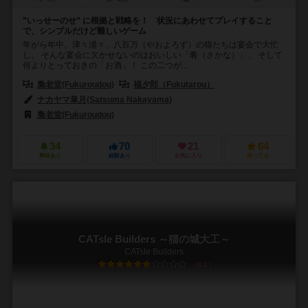
”いっせーのせ” に根拠と戦略を！ 状況にあわせてプレイすること
で、シンプルだけど難しいゲーム
年がら年中、津々浦々、八百万（やおよろず）の猫たちは宴会で大忙
し。 そんな宴会に欠かせないのはおいしい「肴（さかな）」、 そして
何よりとっておきの「お酒」！ この二つが...
梟老堂(Fukuroudou)
福夕郎（Fukutarou）
ナカヤマ皐月(Satsuma Nakayama)
梟老堂(Fukuroudou)
34
70
21
64
興味あり
経験あり
お気に入り
持ってる
CATsle Builders ～猫の城大工～
CATsle Builders
6.2