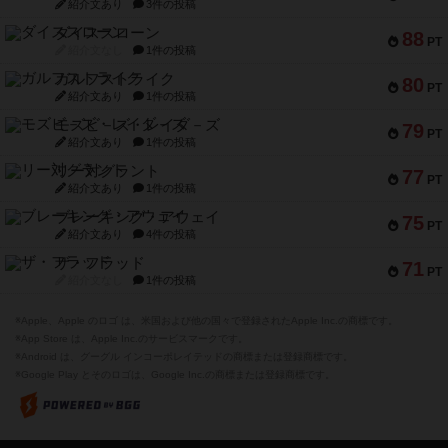
紹介文あり
3件の投稿
ダイススローン
88
PT
紹介文なし
1件の投稿
ガルフストライク
80
PT
紹介文あり
1件の投稿
モズビ－ズ・レイダ－ズ
79
PT
紹介文あり
1件の投稿
リー対グラント
77
PT
紹介文あり
1件の投稿
ブレーキング・アウェイ
75
PT
紹介文あり
4件の投稿
ザ・フラッド
71
PT
紹介文なし
1件の投稿
※Apple、Apple のロゴ は、米国および他の国々で登録されたApple Inc.の商標です。
※App Store は、Apple Inc.のサービスマークです。
※Android は、グーグル インコーポレイテッドの商標または登録商標です。
※Google Play とそのロゴは、Google Inc.の商標または登録商標です。