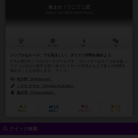
集まれ！ワニワニ団
Gather Up! Wani-Wani Gang
2～5人
20～30分
8歳～
0件
シンプルなルール、でも悩ましい… ダイスで仲間を集めよう♪
2~5人用のサイコロ×カードゲームです。 プレイヤーはサイコロを振っ
て２つに分けた数字を使い 他プレイヤーの手札からより多くの仲間を
集めることを目指します。 サイコ...
福夕郎（Fukutarou）
くさだ さやか（Sayaka Kusada）
梟老堂（Fukuroudou）
3
14
0
13
興味あり
経験あり
お気に入り
持ってる
クイック検索