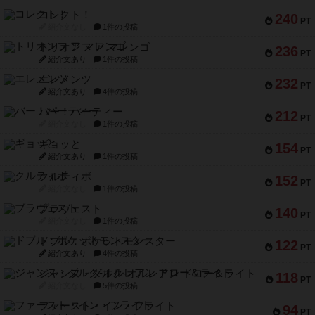
コレクト！
240
PT
紹介文なし
1件の投稿
トリオンフ ア マレンゴ
236
PT
紹介文あり
1件の投稿
エレメンツ
232
PT
紹介文あり
4件の投稿
バー！パーティー
212
PT
紹介文なし
1件の投稿
ギョッと
154
PT
紹介文あり
1件の投稿
クルティボ
152
PT
紹介文なし
1件の投稿
ブラヴェスト
140
PT
紹介文なし
1件の投稿
ドブル：ポケットモンスター
122
PT
紹介文あり
4件の投稿
ジャンヌ・ダルク-オルレアン ドロー＆ライト
118
PT
紹介文なし
5件の投稿
ファースト・イン・フライト
94
PT