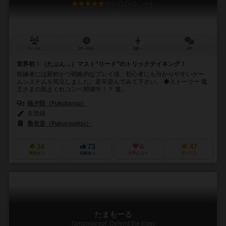
5.9
3～4人
20～30分
8歳～
0件
世界初！（たぶん…）マスト”リード”のトリックテイキング！
熟練者には新鮮かつ戦略的なプレイ感、初心者にも分かりやすいゲー
ムシステムを両立しました。是非遊んでみて下さい。 ◆ストーリー 魔
王さまの気まぐれコンペ開催中！？ 魔...
福夕郎（Fukutarou）
未登録
梟老堂（Fukuroudou）
34
73
6
47
興味あり
経験あり
お気に入り
持ってる
たまもーる
Tamamooool: Defend the Eggs