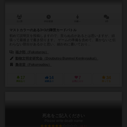
2人用
20分前後
10歳～
1件
マストカラーのある3×3の陣営カードバトル
初めて説明文を投稿しますので、至らぬ点があるとは思いますが、頑
張って最後まで書き切ります。 ゲームの準備を含めて、書かないと伝
わらない部分があるかと思い、細かめに書いており...
福夕郎（Fukutarou）
動物文明史研究会（Doubutsu Bunmei Kenkyuukai）
梟老堂（Fukuroudou）
17
14
7
34
興味あり
経験あり
お気に入り
持ってる
死名をご記入ください
Please write death name
6.1