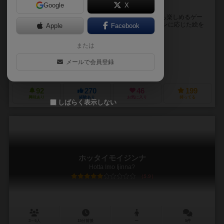
Google
X
サイコロとお絵描きで自分だけの町をつくっちゃおう！
アルペンツィアンはサイコロとお絵描きで遊ぶ、誰でも楽しめるゲー
ムです。 プレイヤーはサイコロを振り、出目のアイコンに応じた絵を
Apple
Facebook
自分のプレイヤーシートに描きます。 これを繰...
または
福夕郎（Fukutarou）
ウァウター・ヴァン・セトリーン（Wouter van 
MATSUDA98
メールで会員登録
梟老堂（Fukuroudou）
92
270
46
199
興味あり
経験あり
お気に入り
持ってる
しばらく表示しない
ホッタイモイジンナ
Hotta Imo Ijinna?
5.9
3～6人
15分前後
ー
5件