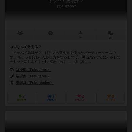
イッパイ烏賊が？
Ippai Ikaga?
－
－
ー
1件
コレなんて数える？
「イッパイ烏賊が？」はモノの数え方を使ったパーティーゲームで
す。 ちょっと変わった数え方をするもので、同じ読み方で数えるもの
をセットにしよう！ 例：蕎麦（枚）・ 畑（枚）...
福夕郎（Fukutarou）
福夕郎（Fukutarou）
梟老堂（Fukuroudou）
7
7
2
8
興味あり
経験あり
お気に入り
持ってる