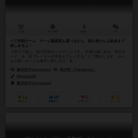
4人用
10～20分
10歳～
1件
ペア対戦ゲーム ゲーム難易度も選べるから、初心者から上級者まで
楽しめるよ！
２対２で遊ぶ、協力対戦カードゲームです。 共通の場にある「幸厄カ
ード」を、各プレイヤーが手札をプレイすることで動かします。 みん
なが悪いカードは相手に押し付け、良...
梟老堂(Fukuroudou)
福夕郎（Fukutarou）
Matsuda98
梟老堂(Fukuroudou)
14
19
5
33
興味あり
経験あり
お気に入り
持ってる