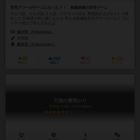
空耳アワーがゲームになった？！ 抱腹絶倒の空耳ゲーム
テルー語、ウルグ語 タイ語、ウクライナ語を 専用読み上げサイトで再
生して 日本語で何と聴こえたか 答える新感覚空耳アワーゲーム！ プレ
イヤー同士で答えが合えば ...
福夕郎（Fukutarou）
未登録
梟老堂（Fukuroudou）
59
259
37
134
興味あり
経験あり
お気に入り
持ってる
万猫の豊明かり
Yorozu neko no toyoakari
6.0
3～4人
20～40分
7歳～
1件