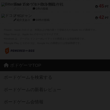
Bitter End ブタペスト救出作戦
45
PT
紹介文なし
1件の投稿
ドコジャン
42
PT
紹介文あり
10件の投稿
※Apple、Apple のロゴ は、米国および他の国々で登録されたApple Inc.の商標です。
※App Store は、Apple Inc.のサービスマークです。
※Android は、グーグル インコーポレイテッドの商標または登録商標です。
※Google Play とそのロゴは、Google Inc.の商標または登録商標です。
ボドゲーマTOP
ボードゲームを検索する
ボードゲームの新着レビュー
ボードゲーム会情報