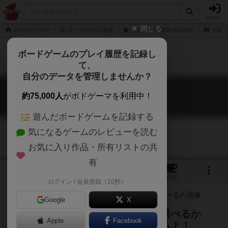
ログイン
閉じる
ボドゲーマTOP
ボードゲームの検索
たまもーるの通販/商品詳細
作品デ
ボードゲームのプレイ履歴を記録し
て、
自分のデータを管理しませんか？
たまもーる
約75,000人
がボドゲーマを利用中！
Tamamooool: Defend the Eggs
遊んだボードゲームを記録する
気になるゲームのレビューを読む
お気に入り作品・所有リストの共
有
3
6
トップ
画像
動画
レビュー
カフェ
ログイン / 会員登録（10秒）
Google
X
ペア対戦ゲーム ゲーム難易度も選べるか
Apple
Facebook
ら、初心者から上級者まで楽しめるよ！