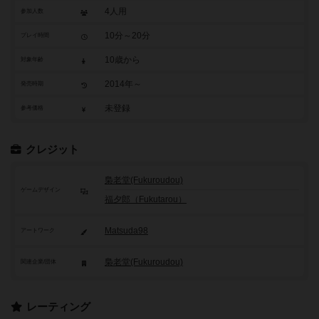
4人用
参加人数
10分～20分
プレイ時間
10歳から
対象年齢
2014年～
発売時期
未登録
参考価格
クレジット
梟老堂(Fukuroudou)
ゲームデザイン
福夕郎（Fukutarou）
Matsuda98
アートワーク
梟老堂(Fukuroudou)
関連企業/団体
レーティング