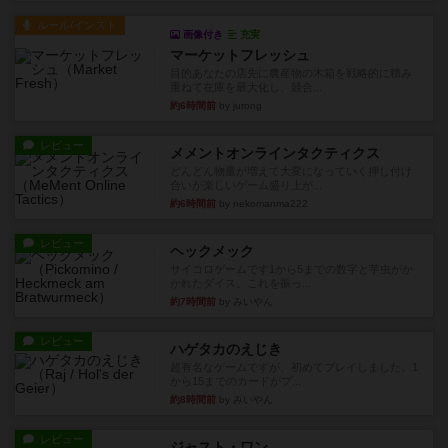
ルール/インスト
画像付き
充実
マーケットフレッシュ
目的あなたの店先に農産物の木箱を戦略的に積み
重ねて在庫を最大化し、競合...
約6時間前
by jurong
レビュー
メメントオンラインタクティクス
どんどん物量が増えて大変になっていく押し付け
合いが楽しいゲーム盛り上が...
約6時間前
by nekomanma222
レビュー
ヘックメック
サイコロゲームです1から5までの数字と芋虫がか
かれたダイス。これを振っ...
約7時間前
by みいやん
レビュー
ハゲタカのえじき
超有名なゲームですが、初めてプレイしました。1
から15までのカードがプ...
約8時間前
by みいやん
レビュー
ジャスト・ワン