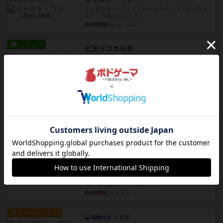
まぁ面白かった‼️よくテレビとかのバラエティなん
かで、お題がわからずに...
約8時間前
by みいやん
レビュー
ピタッコカルタ
ボドゲ相席会でプレイしましたひらがなが書かれ
たカードを2枚まで手をつけ...
約8時間前
by みいやん
ルール/インスト
画像付き
充実
ノームズ・アット・ナイト
ベネボレンス女王は、忠実な臣民を称えるための
祝宴を開こうとしています。...
約9時間前
by jurong
レビュー
画像付き
充実
フラットアイアン
1~2人に限定された、エンジンビルド系のシステ
ム選んだ企業ボードに街で...
約9時間前
by あくり
ルール/インスト
画像付き
充実