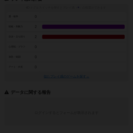
トグルスイッチを押すとプレイ感（
※
）の投票ができます
0
運・確率
2
戦略・判断力
2
交渉・立ち回り
0
心理戦・ブラフ
0
攻防・戦闘
0
アート・外見
似たプレイ感のゲームを探す→
データに関する報告
ログインするとフォームが表示されます