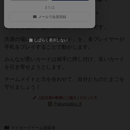
または
協力ゲーム
ペア戦（2対2）
カードゲーム
メールで会員登録
２対２で遊ぶ、協力対戦カードゲームです。
共通の場にある「幸厄カード」を、各プレイヤーが
しばらく表示しない
手札をプレイすることで動かします。
みんなが悪いカードは相手に押し付け、良いカード
を引き寄せようとします。
チームメイトと力を合わせて、自分たちのたまごを
守りましょう！
上記文章の執筆にご協力くださった方
Fukuroudou_8
マイボードゲーム登録者