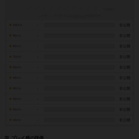
レーティングを行うには
ログイン
が必要です
-
非公開
10点の人
-
非公開
9点の人
-
非公開
8点の人
-
非公開
7点の人
-
非公開
6点の人
-
非公開
5点の人
-
非公開
4点の人
-
非公開
3点の人
-
非公開
2点の人
-
非公開
1点の人
プレイ感の評価