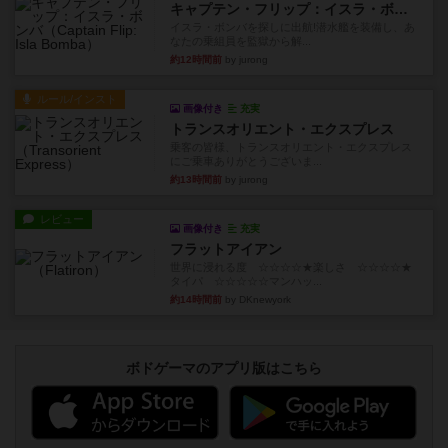
キャプテン・フリップ：イスラ・ボンバ
イスラ・ボンバを探しに出航!潜水艦を装備し、あ
なたの乗組員を監獄から解...
約12時間前
by jurong
ルール/インスト
画像付き
充実
トランスオリエント・エクスプレス
乗客の皆様、トランスオリエント・エクスプレス
にご乗車ありがとうございま...
約13時間前
by jurong
レビュー
画像付き
充実
フラットアイアン
世界に浸れる度 ☆☆☆☆★楽しさ ☆☆☆☆★
タイパ ☆☆☆☆☆マンハッ...
約14時間前
by DKnewyork
ボドゲーマのアプリ版はこちら