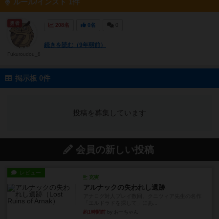
ルール/インスト 1件
勇者
208名
0名
0
続きを読む（9年弱前）
Fukuroudou_8
掲示板 0件
投稿を募集しています
会員の新しい投稿
レビュー
充実
アルナックの失われし遺跡
アナログ対人プレイ数回。クニツィア先生の名作
「エルドラドを探して」にあ...
約1時間前
by おーちゃん