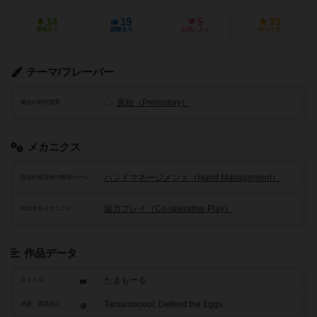
14
19
5
33
興味あり
経験あり
お気に入り
持ってる
テーマ/フレーバー
原始（Prehistory）
舞台の時代背景
メカニクス
ハンドマネージメント（Hand Management）
得点や資源等の獲得ルール
協力プレイ（Co-operative Play）
頻出するメカニクス
作品データ
たまもーる
タイトル
Tamamooool: Defend the Eggs
原題・英題表記