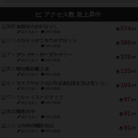
アクセス数 急上昇中
無限まちがいさがし
574
PT
紹介文あり
2件の投稿
リワイルド：サウスアメリカ
389
PT
紹介文なし
2件の投稿
アンダー・ザ・テーブラー
378
PT
紹介文あり
1件の投稿
宵と暁の呪文書
133
PT
紹介文あり
8件の投稿
セミファイナル ～お前はまだ生きている～
103
PT
紹介文あり
1件の投稿
ワン・トゥ・ファイブ
97
PT
紹介文あり
1件の投稿
南北戦争
91
PT
紹介文あり
1件の投稿
ふたつの城の物語
91
PT
紹介文あり
6件の投稿