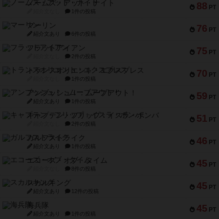
ノームズ・アット・ナイト
88
PT
紹介文なし
1件の投稿
マーリン
76
PT
紹介文あり
6件の投稿
フラットアイアン
75
PT
紹介文なし
2件の投稿
トランスオリエント・エクスプレス
70
PT
紹介文なし
1件の投稿
アンブッシュ！：ムーブアウト！
59
PT
紹介文あり
1件の投稿
キャプテン・フリップ：イスラ・ボンバ
51
PT
紹介文なし
2件の投稿
ガルフストライク
46
PT
紹介文あり
1件の投稿
エコーズ・オブ・タイム
45
PT
紹介文なし
8件の投稿
スカルキング
45
PT
紹介文あり
12件の投稿
海兵隊
45
PT
紹介文あり
1件の投稿