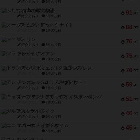
紹介文あり
1件の投稿
ふたつの城の物語
91
PT
紹介文あり
6件の投稿
ノームズ・アット・ナイト
88
PT
紹介文なし
1件の投稿
マーリン
76
PT
紹介文あり
6件の投稿
フラットアイアン
75
PT
紹介文なし
2件の投稿
トランスオリエント・エクスプレス
70
PT
紹介文なし
1件の投稿
アンブッシュ！：ムーブアウト！
59
PT
紹介文あり
1件の投稿
キャプテン・フリップ：イスラ・ボンバ
51
PT
紹介文なし
2件の投稿
ガルフストライク
46
PT
紹介文あり
1件の投稿
エコーズ・オブ・タイム
45
PT
紹介文なし
8件の投稿
スカルキング