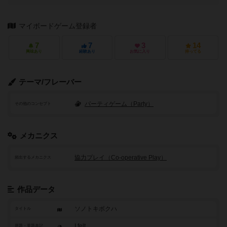
マイボードゲーム登録者
7
7
3
14
興味あり
経験あり
お気に入り
持ってる
テーマ/フレーバー
パーティゲーム（Party）
その他のコンセプト
メカニクス
協力プレイ（Co-operative Play）
頻出するメカニクス
作品データ
ソノトキボクハ
タイトル
I felt...
原題・英題表記