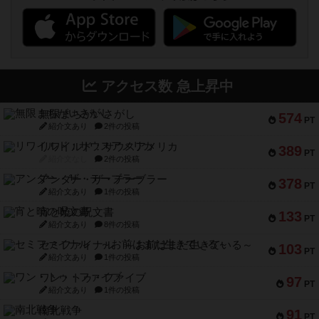
アクセス数 急上昇中
無限まちがいさがし
574
PT
紹介文あり
2件の投稿
リワイルド：サウスアメリカ
389
PT
紹介文なし
2件の投稿
アンダー・ザ・テーブラー
378
PT
紹介文あり
1件の投稿
宵と暁の呪文書
133
PT
紹介文あり
8件の投稿
セミファイナル ～お前はまだ生きている～
103
PT
紹介文あり
1件の投稿
ワン・トゥ・ファイブ
97
PT
紹介文あり
1件の投稿
南北戦争
91
PT