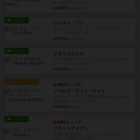
から15までのカードがプ...
約8時間前
by みいやん
レビュー
ジャスト・ワン
まぁ面白かった‼️よくテレビとかのバラエティなん
かで、お題がわからずに...
約8時間前
by みいやん
レビュー
ピタッコカルタ
ボドゲ相席会でプレイしましたひらがなが書かれ
たカードを2枚まで手をつけ...
約8時間前
by みいやん
ルール/インスト
画像付き
充実
ノームズ・アット・ナイト
ベネボレンス女王は、忠実な臣民を称えるための
祝宴を開こうとしています。...
約9時間前
by jurong
レビュー
画像付き
充実
フラットアイアン
1~2人に限定された、エンジンビルド系のシステ
ム選んだ企業ボードに街で...