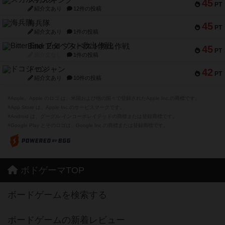
45
PT
紹介文あり
12件の投稿
海兵隊
45
PT
紹介文あり
1件の投稿
Bitter End ブタペスト救出作戦
45
PT
紹介文なし
1件の投稿
ドコジャン
42
PT
紹介文あり
10件の投稿
※Apple、Apple のロゴ は、米国および他の国々で登録されたApple Inc.の商標です。
※App Store は、Apple Inc.のサービスマークです。
※Android は、グーグル インコーポレイテッドの商標または登録商標です。
※Google Play とそのロゴは、Google Inc.の商標または登録商標です。
ボドゲーマTOP
ボードゲームを検索する
ボードゲームの新着レビュー