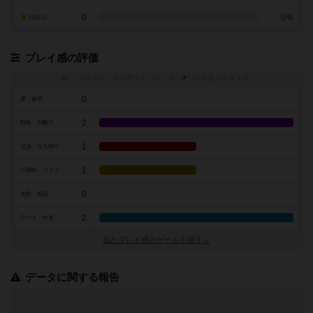
0
0%
1点の人
プレイ感の評価
トグルスイッチを押すとプレイ感（
※
）の投票ができます
0
運・確率
2
戦略・判断力
1
交渉・立ち回り
1
心理戦・ブラフ
0
攻防・戦闘
2
アート・外見
似たプレイ感のゲームを探す→
データに関する報告