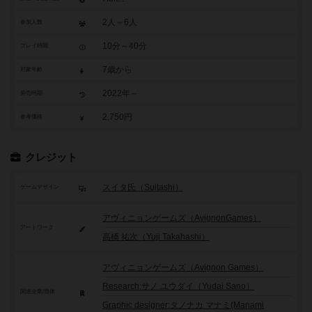
2人～6人
参加人数
10分～40分
プレイ時間
7歳から
対象年齢
2022年～
発売時期
2,750円
参考価格
クレジット
スイタ氏（Suitashi）
ゲームデザイン
アヴィニョンゲームズ（AvignonGames）
アートワーク
高橋 祐次（Yuji Takahashi）
アヴィニョンゲームズ（Avignon Games）
Research:サノ ユウダイ（Yudai Sano）
関連企業/団体
Graphic designer:タノナカ マナミ(Manami