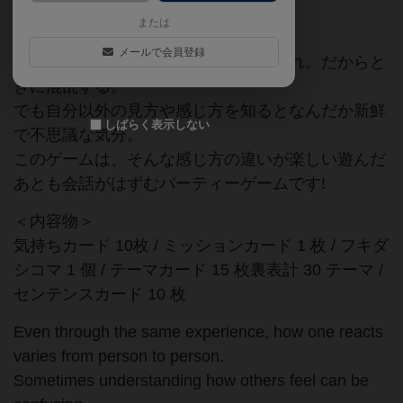
協力プレイ
言葉遊び
または
メールで会員登録
同じ体験をしても、感じ方は人それぞれ。だからと
きに混乱する。
でも自分以外の見方や感じ方を知るとなんだか新鮮
しばらく表示しない
で不思議な気分。
このゲームは、そんな感じ方の違いが楽しい遊んだ
あとも会話がはずむパーティーゲームです!
＜内容物＞
気持ちカード 10枚 / ミッションカード 1 枚 / フキダ
シコマ 1 個 / テーマカード 15 枚裏表計 30 テーマ /
センテンスカード 10 枚
Even through the same experience, how one reacts
varies from person to person.
Sometimes understanding how others feel can be