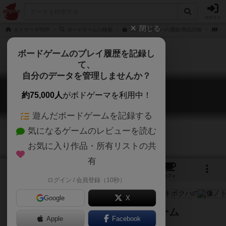
ログイン
閉じる
ボドゲーマTOP
ボードゲームの検索
ソノトキボクハの通販/商品詳細
作
ボードゲームのプレイ履歴を記録し
て、
自分のデータを管理しませんか？
ソノトキボクハ
約75,000人
がボドゲーマを利用中！
I felt...
遊んだボードゲームを記録する
気になるゲームのレビューを読む
お気に入り作品・所有リストの共
有
4
3
トップ
画像
動画
レビュー
カフェ
ログイン / 会員登録（10秒）
Google
X
遊んだ後も会話がはずむボードゲーム
Apple
Facebook