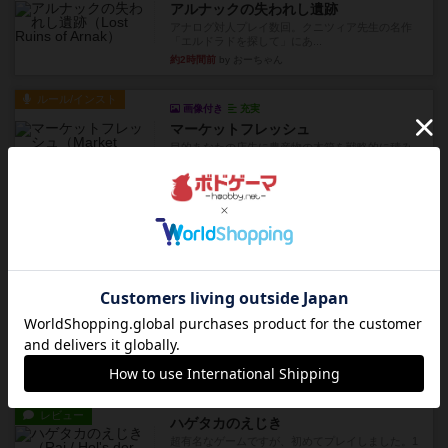
アルナックの失われし遺跡
アナログ対人プレイ数回。クニツィア先生の名作
「エルドラドを探して」にあ...
約2時間前
by おーちゃん
ルール/インスト
画像付き
充実
マーケットフレッシュ
目的あなたの店先に農産物の木箱を戦略的に積み
重ねて在庫を最大化し、競合...
約6時間前
by jurong
レビュー
メメントオンラインタクティクス
どんどん物量が増えて大変になっていく押し付け
合いが楽しいゲーム盛り上が...
約6時間前
by nekomanma222
レビュー
ヘックメック
サイコロゲームです1から5までの数字と芋虫がか
かれたダイス。これを振っ...
約8時間前
by みいやん
レビュー
ハゲタカのえじき
超有名なゲームですが、初めてプレイしました。1