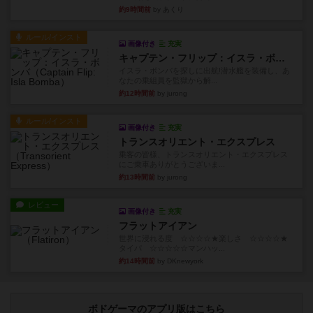
約9時間前
by あくり
ルール/インスト
画像付き
充実
キャプテン・フリップ：イスラ・ボンバ
イスラ・ボンバを探しに出航!潜水艦を装備し、あ
なたの乗組員を監獄から解...
約12時間前
by jurong
ルール/インスト
画像付き
充実
トランスオリエント・エクスプレス
乗客の皆様、トランスオリエント・エクスプレス
にご乗車ありがとうございま...
約13時間前
by jurong
レビュー
画像付き
充実
フラットアイアン
世界に浸れる度 ☆☆☆☆★楽しさ ☆☆☆☆★
タイパ ☆☆☆☆☆マンハッ...
約14時間前
by DKnewyork
ボドゲーマのアプリ版はこちら