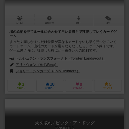
1～5人
15分前後
8歳～
2件
場の絵柄を見てルールに合わせて早い者勝ちで獲得していくカードゲ
ーム
まったく同じか１つだけ特徴が異なるカードをいち早く見つけていく
カードゲーム。山札のカードが足りなくなったら、ゲーム終了です。
ゲーム終了時に、獲得した得点が一番多い人の勝利です。
トルシュテン・ランズフォークト（Torsten Landsvogt）
アリ・ウォン（Ari Wong）
ジョリー・シンカーズ（Jolly Thinkers）
3
10
0
5
興味あり
経験あり
お気に入り
持ってる
犬を取れ / ピック・ア・ドッグ
Pick-a-DOG