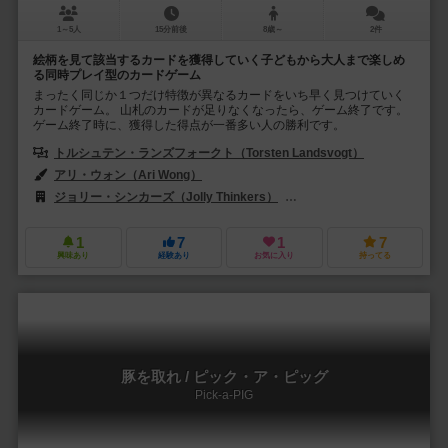
1～5人
15分前後
8歳～
2件
絵柄を見て該当するカードを獲得していく子どもから大人まで楽しめ
る同時プレイ型のカードゲーム
まったく同じか１つだけ特徴が異なるカードをいち早く見つけていく
カードゲーム。 山札のカードが足りなくなったら、ゲーム終了です。
ゲーム終了時に、獲得した得点が一番多い人の勝利です。
トルシュテン・ランズフォークト（Torsten Landsvogt）
アリ・ウォン（Ari Wong）
ジョリー・シンカーズ（Jolly Thinkers）
バネスト（Banesto）
1
7
1
7
興味あり
経験あり
お気に入り
持ってる
豚を取れ / ピック・ア・ピッグ
Pick-a-PIG