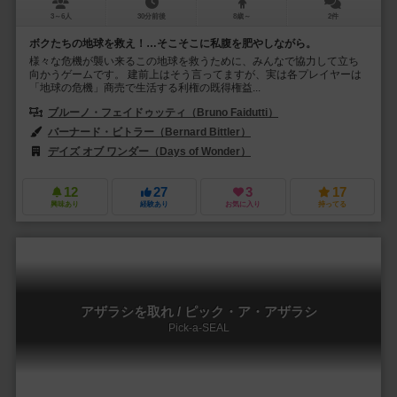
3～6人
30分前後
8歳～
2件
ボクたちの地球を救え！…そこそこに私腹を肥やしながら。
様々な危機が襲い来るこの地球を救うために、みんなで協力して立ち
向かうゲームです。 建前上はそう言ってますが、実は各プレイヤーは
「地球の危機」商売で生活する利権の既得権益...
ブルーノ・フェイドゥッティ（Bruno Faidutti）
バーナード・ビトラー（Bernard Bittler）
キリル・ダウジーン（Cyrill
デイズ オブ ワンダー（Days of Wonder）
フォーラム・バルセロナ（Fór
12
27
3
17
興味あり
経験あり
お気に入り
持ってる
アザラシを取れ / ピック・ア・アザラシ
Pick-a-SEAL