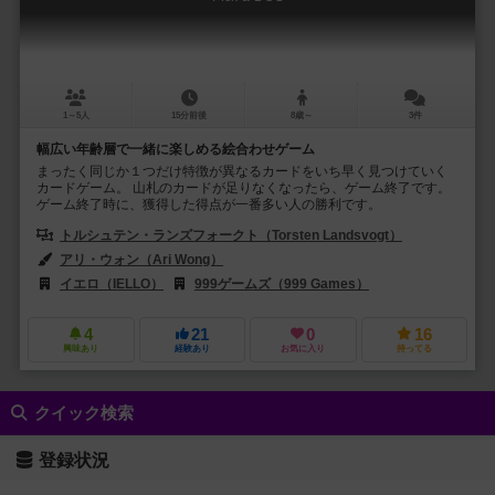
1～5人
15分前後
8歳～
3件
幅広い年齢層で一緒に楽しめる絵合わせゲーム
まったく同じか１つだけ特徴が異なるカードをいち早く見つけていく
カードゲーム。 山札のカードが足りなくなったら、ゲーム終了です。
ゲーム終了時に、獲得した得点が一番多い人の勝利です。
トルシュテン・ランズフォークト（Torsten Landsvogt）
アリ・ウォン（Ari Wong）
イエロ（IELLO）
999ゲームズ（999 Games）
4
21
0
16
興味あり
経験あり
お気に入り
持ってる
クイック検索
登録状況