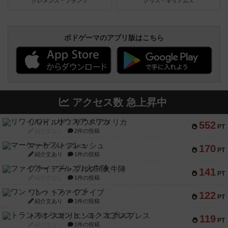
クレメンス・フランツ
クリス・キリアムス
ボドゲーマのアプリ版はこちら
アクセス数 急上昇中
リワイルド：サウスアメリカ
552
PT
紹介文なし
2件の投稿
マーケットフレッシュ
170
PT
紹介文あり
1件の投稿
ファイアー・ブルズ / 火牛陣
141
PT
紹介文なし
1件の投稿
ワン・トゥ・ファイブ
122
PT
紹介文あり
1件の投稿
トランスオリエント・エクスプレス
119
PT
紹介文なし
1件の投稿