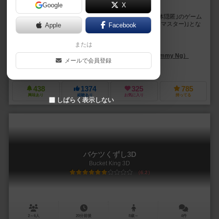
Google
X
その法医学者は静かに真相を語る。
ディセプション-香港殺人事件-は、脱落一切無しの｢正体隠匿｣のゲーム
です。 プレイヤーのうち、1人だけが｢法医学者(ゲームマスター)｣とな
Apple
Facebook
り、残ったプレイヤーは捜査官と...
または
トビー・ホー（Tobey Ho）
ベン・キャレ（Ben Carre）
トミー・Ng（Tommy Ng）
アリ・
メールで会員登録
グレイフォックスゲームズ（Grey Fox Games）
イエロ（IELLO）
438
1374
325
785
興味あり
経験あり
お気に入り
持ってる
しばらく表示しない
バケツくずし3D
Bucket King 3D
6.2
2～6人
20分前後
8歳～
4件