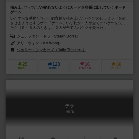
積み上げたバケツが崩れないようにカードを順番に出していくボード
ゲーム
いたずらな動物たちが、飼育係が積み上げたバケツのピラミッドを崩
させよようとするボードゲーム。いずれか１人が全てのバケツを失っ
たら（５～６人のときは、２人が全てのバケツを失った...
シュテファン・ドラ（Stefan Dorra）
アリ・ウォン（Ari Wong）
ジョリー・シンカーズ（Jolly Thinkers）
25
123
16
60
興味あり
経験あり
お気に入り
持ってる
テラ
Terra