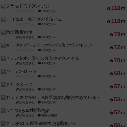
フラットアイアン
118
PT
紹介文なし
2件の投稿
エコーズ・オブ・タイム
118
PT
紹介文なし
8件の投稿
南北戦争
79
PT
紹介文あり
1件の投稿
キャプテン・フリップ：イスラ・ボンバ
72
PT
紹介文なし
2件の投稿
メメントオンラインタクティクス
70
PT
紹介文あり
4件の投稿
パーミッド
68
PT
紹介文なし
1件の投稿
クリーグ
57
PT
紹介文あり
1件の投稿
セミファイナル ～お前はまだ生きている～
53
PT
紹介文あり
1件の投稿
ふたつの街の物語
52
PT
紹介文あり
18件の投稿
クランク! ：冒険者たち（拡張）
50
PT