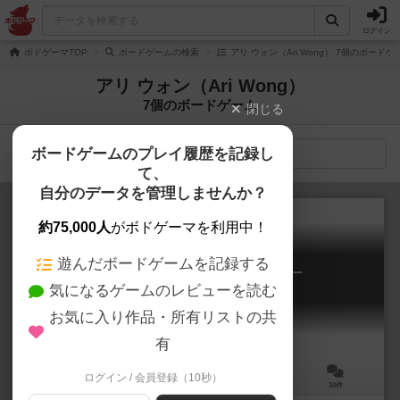
ログイン
ボドゲーマTOP
ボードゲームの検索
アリ ウォン（Ari Wong） 7個のボードゲ
アリ ウォン（Ari Wong）
7個のボードゲーム
閉じる
ボードゲームのプレイ履歴を記録し
検索メニュー
て、
自分のデータを管理しませんか？
約75,000人
がボドゲーマを利用中！
遊んだボードゲームを記録する
ディセプション ー香港殺人事件ー
気になるゲームのレビューを読む
Deception: Murder in Hong Kong
6.6
お気に入り作品・所有リストの共
有
ログイン / 会員登録（10秒）
4～12人
20分前後
14歳～
24件