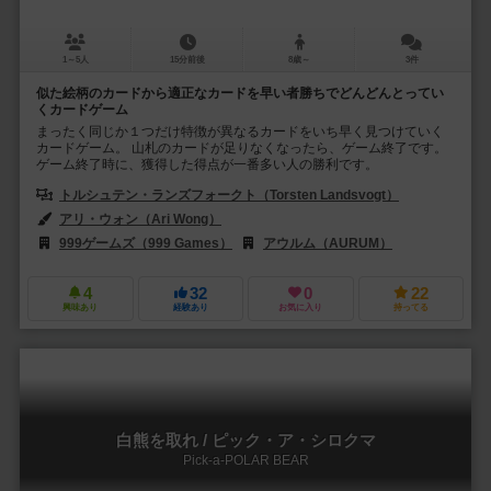
1～5人
15分前後
8歳～
3件
似た絵柄のカードから適正なカードを早い者勝ちでどんどんとってい
くカードゲーム
まったく同じか１つだけ特徴が異なるカードをいち早く見つけていく
カードゲーム。 山札のカードが足りなくなったら、ゲーム終了です。
ゲーム終了時に、獲得した得点が一番多い人の勝利です。
トルシュテン・ランズフォークト（Torsten Landsvogt）
アリ・ウォン（Ari Wong）
999ゲームズ（999 Games）
アウルム（AURUM）
イーグル-グ
4
32
0
22
興味あり
経験あり
お気に入り
持ってる
白熊を取れ / ピック・ア・シロクマ
Pick-a-POLAR BEAR