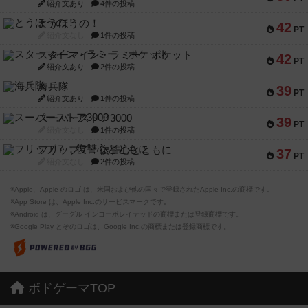
紹介文あり
4件の投稿
とうほうの！
42
PT
紹介文なし
1件の投稿
スターマイン・ラミー ポケット
42
PT
紹介文あり
2件の投稿
海兵隊
39
PT
紹介文あり
1件の投稿
スーパーストア3000
39
PT
紹介文なし
1件の投稿
フリップ７：復讐心とともに
37
PT
紹介文なし
2件の投稿
※Apple、Apple のロゴ は、米国および他の国々で登録されたApple Inc.の商標です。
※App Store は、Apple Inc.のサービスマークです。
※Android は、グーグル インコーポレイテッドの商標または登録商標です。
※Google Play とそのロゴは、Google Inc.の商標または登録商標です。
ボドゲーマTOP