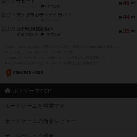
ラピード
46
PT
紹介文なし
1件の投稿
ザ・フラッフィー・ライト
44
PT
紹介文なし
0件の投稿
ふたつの城の物語
39
PT
紹介文あり
6件の投稿
※Apple、Apple のロゴ は、米国および他の国々で登録されたApple Inc.の商標です。
※App Store は、Apple Inc.のサービスマークです。
※Android は、グーグル インコーポレイテッドの商標または登録商標です。
※Google Play とそのロゴは、Google Inc.の商標または登録商標です。
ボドゲーマTOP
ボードゲームを検索する
ボードゲームの新着レビュー
ボードゲーム会情報