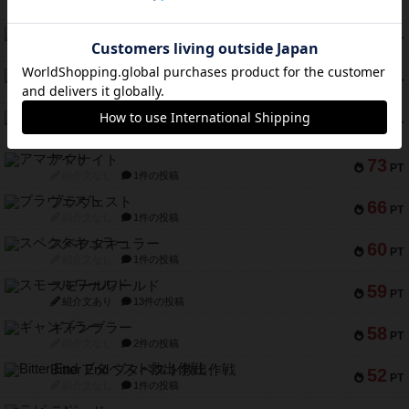
PT
紹介文なし
2件の投稿
インドネシア
78
PT
紹介文あり
2件の投稿
宵と暁の呪文書
75
PT
紹介文あり
8件の投稿
リスボン・トラム 28
73
PT
紹介文あり
9件の投稿
アマナイト
73
PT
紹介文なし
1件の投稿
ブラヴェスト
66
PT
紹介文なし
1件の投稿
スペクタキュラー
60
PT
紹介文なし
1件の投稿
スモールワールド
59
PT
紹介文あり
13件の投稿
ギャンブラー
58
PT
紹介文なし
2件の投稿
Bitter End ブタペスト救出作戦
52
PT
紹介文なし
1件の投稿