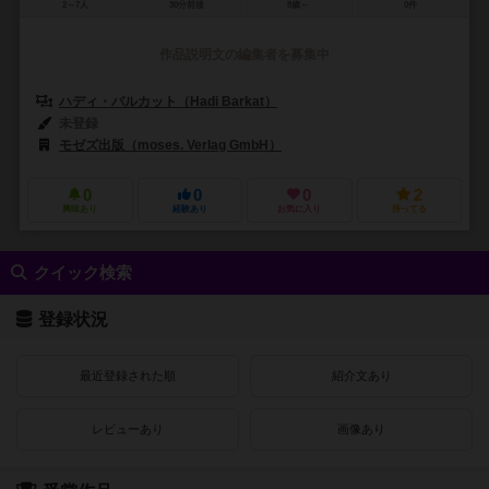
2～7人
30分前後
8歳～
0件
作品説明文の編集者を募集中
ハディ・バルカット（Hadi Barkat）
未登録
モゼズ出版（moses. Verlag GmbH）
0
0
0
2
興味あり
経験あり
お気に入り
持ってる
クイック検索
登録状況
最近登録された順
紹介文あり
レビューあり
画像あり