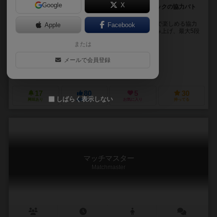
Google
X
積めば積むほど、家族が夢中。脳が燃える、木製ブロックの協力バト
ル！
『チームアップ』は、シンプルなのに奥深い、1～4人で楽しめる協力
Apple
Facebook
型パズルゲーム。色や形の条件に従ってブロックを積み上げ、最大5段
＝25点を目指します。積むたびに変わる戦略、ミ...
または
ハディ・バルカット（Hadi Barkat）
セバスティン・ポーコン（Sébast
メールで会員登録
未登録
ヘルベチク（Helvetiq）
17
80
5
30
しばらく表示しない
興味あり
経験あり
お気に入り
持ってる
マッチマスター
Matchmaster