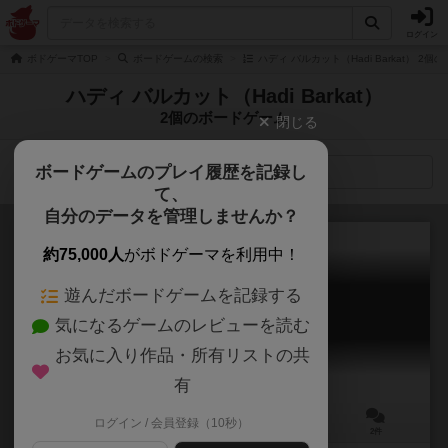
ログイン
ボドゲーマTOP
ボードゲームの検索
ハディ バルカット（Hadi Barkat） 2
ハディ バルカット（Hadi Barkat）
2個のボードゲーム
閉じる
ボードゲームのプレイ履歴を記録し
検索メニュー
て、
自分のデータを管理しませんか？
約75,000人
がボドゲーマを利用中！
遊んだボードゲームを記録する
チームアップ！
気になるゲームのレビューを読む
Team UP!
5.9
お気に入り作品・所有リストの共
有
ログイン / 会員登録（10秒）
1～4人
20～30分
7歳～
2件