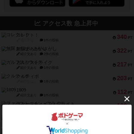
アクセス数 急上昇中
コレクト！
340
PT
紹介文なし
1件の投稿
無限まちがいさがし
322
PT
紹介文あり
2件の投稿
ガルフストライク
217
PT
紹介文あり
1件の投稿
クルティボ
203
PT
紹介文なし
1件の投稿
1809
112
PT
紹介文あり
1件の投稿
ファースト・イン・フライト
108
PT
紹介文あり
3件の投稿
モズビ－ズ・レイダ－ズ
94
PT
紹介文あり
1件の投稿
テンプテーション
79