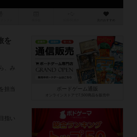
/インスト
掲示板
拡張/関連
作
次のおすすめ
旅を
ら、み
を担当
ボードゲーム通販
オンラインストアで7,500商品を販売中
目指い