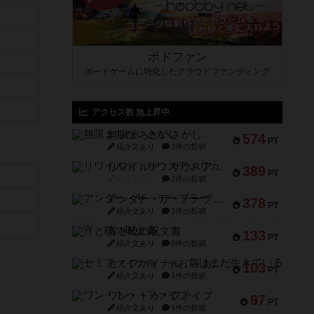
ボドファン
ボードゲームに特化したクラウドファンディング
アクセス数 急上昇中
無限まちがいさがし
574
PT
紹介文あり
2件の投稿
リワイルド：サウスアメリカ
389
PT
紹介文なし
2件の投稿
アンダー・ザ・テーブラー
378
PT
紹介文あり
1件の投稿
宵と暁の呪文書
133
PT
紹介文あり
8件の投稿
セミファイナル ～お前はまだ生きている～
103
PT
紹介文あり
1件の投稿
ワン・トゥ・ファイブ
97
PT
紹介文あり
1件の投稿