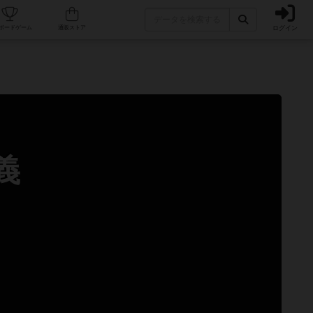
ログイン
カフェ/店舗
人気ボードゲーム
通販ストア
義