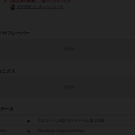
上記文章の執筆にご協力くださった方
五行思想【ごぎょうしそう】
ーマ/フレーバー
未登録
カニクス
未登録
品データ
アルスラーン戦記 ボードゲーム 盤上演義
The Heroic Legend of Arslan
題表記