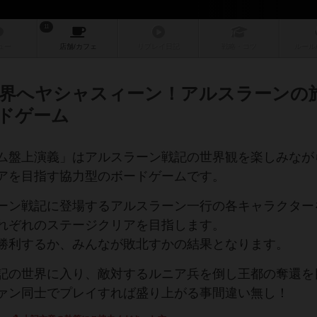
11
ュー
店舗/
カフェ
リプレイ
日記
戦略
・コツ
ルール
界へヤシャスィーン！アルスラーンの
ドゲーム
ム盤上演義」はアルスラーン戦記の世界観を楽しみなが
アを目指す協力型のボードゲームです。
ーン戦記に登場するアルスラーン一行の各キャラクター
れぞれのステージクリアを目指します。
勝利するか、みんなが敗北すかの結果となります。
記の世界に入り、敵対するルニア兵を倒し王都の奪還を
ァン同士でプレイすれば盛り上がる事間違い無し！