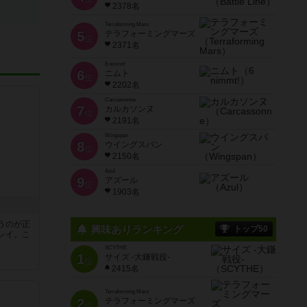
2378名
Terraforming Mars
5
テラフォーミングマーズ
位
2371名
6 nimmt!
6
ニムト
位
2202名
Carcassonne
7
カルカソンヌ
位
2191名
Wingspan
8
ウイングスパン
位
2150名
Azul
9
アズール
位
1903名
うのが正
興味ありランキング
トップ50
レイ。こ
SCYTHE
1
サイズ -大鎌戦役-
位
2415名
Terraforming Mars
2
テラフォーミングマーズ
位