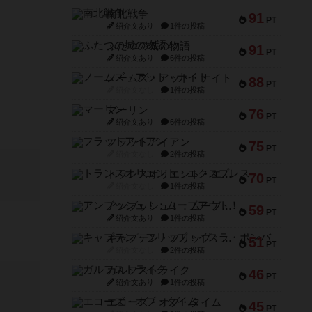
南北戦争
91
PT
紹介文あり
1件の投稿
ふたつの城の物語
91
PT
紹介文あり
6件の投稿
ノームズ・アット・ナイト
88
PT
紹介文なし
1件の投稿
マーリン
76
PT
紹介文あり
6件の投稿
フラットアイアン
75
PT
紹介文なし
2件の投稿
トランスオリエント・エクスプレス
70
PT
紹介文なし
1件の投稿
アンブッシュ！：ムーブアウト！
59
PT
紹介文あり
1件の投稿
キャプテン・フリップ：イスラ・ボンバ
51
PT
紹介文なし
2件の投稿
ガルフストライク
46
PT
紹介文あり
1件の投稿
エコーズ・オブ・タイム
45
PT