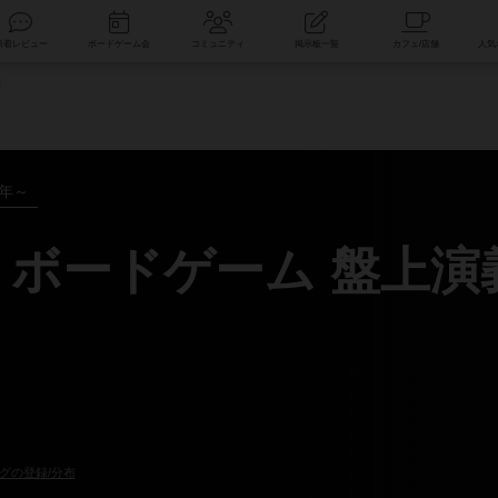
索
新着レビュー
ボードゲーム会
コミュニティ
掲示板一覧
義
5年～
 ボードゲーム 盤上演
グの登録/分布