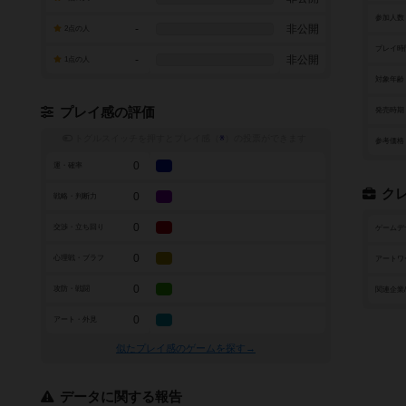
参加人数
-
非公開
2点の人
プレイ時
-
非公開
1点の人
対象年齢
プレイ感の評価
発売時期
トグルスイッチを押すとプレイ感（
※
）の投票ができます
参考価格
0
運・確率
ク
0
戦略・判断力
0
交渉・立ち回り
ゲームデ
0
心理戦・ブラフ
アートワ
0
攻防・戦闘
関連企業
0
アート・外見
似たプレイ感のゲームを探す→
データに関する報告