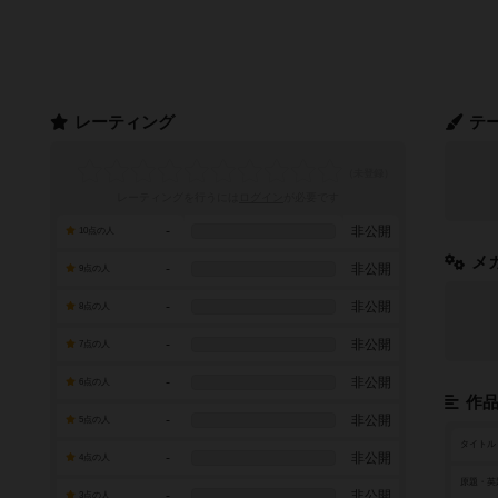
レーティング
テ
レーティングを行うには
ログイン
が必要です
-
非公開
10点の人
メ
-
非公開
9点の人
-
非公開
8点の人
-
非公開
7点の人
-
非公開
6点の人
作
-
非公開
5点の人
タイトル
-
非公開
4点の人
原題・英
-
非公開
3点の人