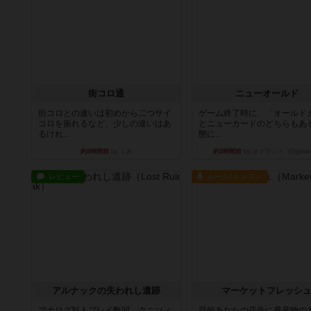
街コロ通
ニューオールド
街コロとの違いは初めから二つサイ
ゲーム終了時に、「オールド
コロを振れるなど、少しの違いはあ
とニューカードのどちらもある
るけれ...
態に...
約8時間前
by くみ
約9時間前
by オグランド（Ogulan
レビュー
ルール/インスト
アルナックの失われし遺跡
マーケットフレッシ
アナログ対人プレイ数回。クニツィ
目的あなたの店先に農産物の