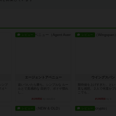
レビュー
レビュー
エージェントアベニュー
ウイングスパン
シンプ
追いついたら勝ち。シンプルな ルー
期待値を上げすぎた、とい
♪(＾
ルとで直感的な 目的で、ボドゲ慣れ
直な感想。２人で何度かプ
し...
こでも...
約2時間前
by daisdice
約3時間前
by S
レビュー
レビュー