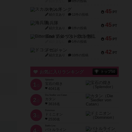
紹介文なし
8件の投稿
スカルキング
45
PT
紹介文あり
12件の投稿
海兵隊
45
PT
紹介文あり
1件の投稿
Bitter End ブタペスト救出作戦
45
PT
紹介文なし
1件の投稿
ドコジャン
42
PT
紹介文あり
10件の投稿
お気に入りランキング
トップ50
Splendor
1
宝石の煌き
位
4041名
Die Siedler von Catan
2
カタン
位
3616名
Dominion
3
ドミニオン
位
2530名
Battle Line
4
バトルライン
位