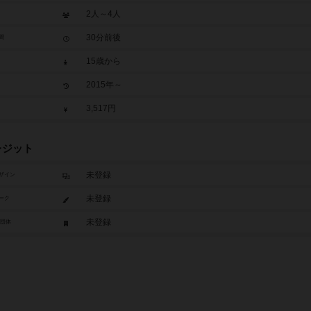
2人～4人
30分前後
間
15歳から
2015年～
3,517円
レジット
未登録
ザイン
未登録
ーク
未登録
/団体