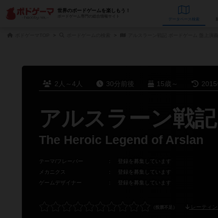
世界のボードゲームを楽しもう！
ボードゲーム専門の総合情報サイト
データベース
検
ボドゲーマTOP
ボードゲームの検索
アルスラーン戦記 ボードゲーム 盤上演
2人～4人
30分前後
15歳～
201
アルスラーン戦記
The Heroic Legend of Arslan
テーマ/フレーバー
：
登録を募集しています
メカニクス
：
登録を募集しています
ゲームデザイナー
：
登録を募集しています
レーティン