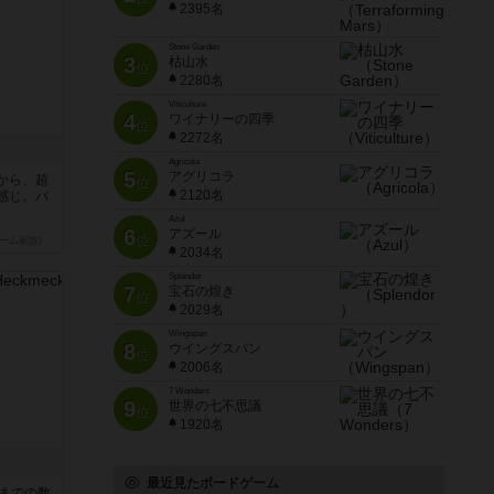
2395名
Stone Garden
3
枯山水
位
2280名
Viticulture
4
ワイナリーの四季
位
2272名
Agricola
5
アグリコラ
から、超
位
2120名
感じ。パ
Azul
6
アズール
位
ーム家族)
2034名
Splendor
7
宝石の煌き
位
2029名
Wingspan
8
ウイングスパン
位
2006名
7 Wonders
9
世界の七不思議
位
1920名
最近見たボードゲーム
5までの数