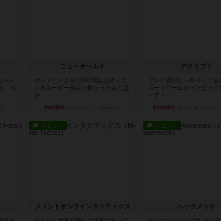
ニューオールド
デクリプト
カード
ボードゲームを1,000個以上持って
プレイ感がしっかりしてる
」 状
いるユーザー視点で良かった点と悪
ボードゲームやったなって
か...
ーティ...
d）
約9時間前
by オグランド（Oguland）
約10時間前
by ヒロ(新！ボードゲ
レビュー
レビュー
ュ
メメントオンラインタクティクス
ヘックメック
木箱を
どんどん物量が増えて大変になって
サイコロゲームです1から