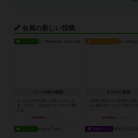
会員の新しい投稿
レビュー
ルール/インスト
ふたつの街の物語
ざりかに将棋
タイルを4×4で並べて街づくりしま
３種類の駒だけが登場する超
す。ただし、街は各プレイヤーの間
ルな将棋系ゲーム入門作品です
にあ...
＾)...
約2時間前
by ジェイとと
約2時間前
by あんちっく
レビュー
戦略やコツ