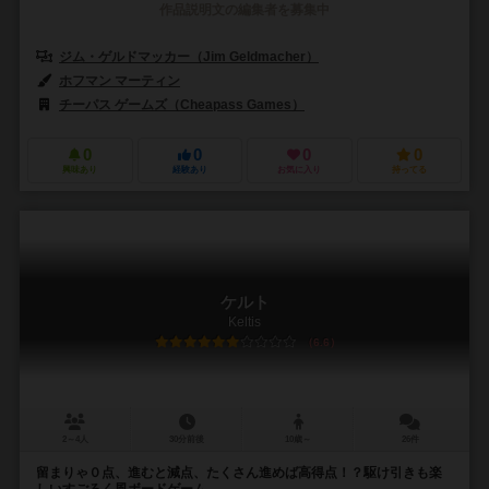
作品説明文の編集者を募集中
ジム・ゲルドマッカー（Jim Geldmacher）
ホフマン マーティン
チーパス ゲームズ（Cheapass Games）
0
0
0
0
興味あり
経験あり
お気に入り
持ってる
ケルト
Keltis
6.6
2～4人
30分前後
10歳～
26件
留まりゃ０点、進むと減点、たくさん進めば高得点！？駆け引きも楽
しいすごろく風ボードゲーム