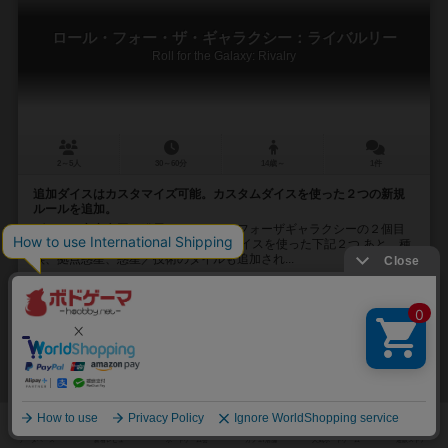
ロール・フォー・ザ・ギャラクシー：ライバルリー
Roll for the Galaxy: Rivalry
2～5人
30～60分
14歳～
1件
追加ダイスはカスタマイズ可能。カスタムダイスを使った２つの新規
ルールを追加。
ダイスで宇宙帝国を発展させるロールフォーザギャラクシーの２個目
の拡張です。 追加ルールはカスタムダイスを使った下記２つ あと、種
族、拠点惑星、惑星／技術のタイルも追加され...
黄魏華（Wei-Hwa Huang）
トーマス・レーマン（Thomas Lehman
マーティン・ホフマン（Martin Hoffmann）
クラウス・ステファン（Cl
リオ グランデ ゲームス（Rio Grande Games）
ペガサス・シュピーレ（P
34
17
6
12
興味あり
経験あり
お気に入り
持ってる