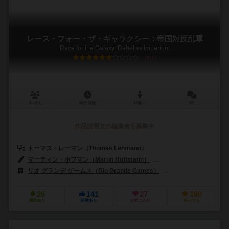
レース・フォー・ザ・ギャラクシー：帝国対反乱軍
Race for the Galaxy: Rebel vs Imperium
6.1
1～6人
60分前後
12歳～
3件
作品説明文の編集者を募集中
トーマス・レーマン（Thomas Lehmann）
マーティン・ホフマン（Martin Hoffmann）
クラウス・ステファン（Cl
リオ グランデ ゲームス（Rio Grande Games）
アバッカスシュピール
26
141
27
160
興味あり
経験あり
お気に入り
持ってる