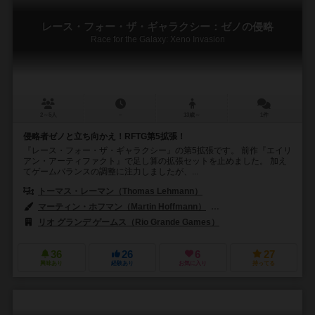
レース・フォー・ザ・ギャラクシー：ゼノの侵略
Race for the Galaxy: Xeno Invasion
2～5人
－
13歳～
1件
侵略者ゼノと立ち向かえ！RFTG第5拡張！
『レース・フォー・ザ・ギャラクシー』の第5拡張です。 前作『エイリ
アン・アーティファクト』で足し算の拡張セットを止めました。 加え
てゲームバランスの調整に注力しましたが、...
トーマス・レーマン（Thomas Lehmann）
マーティン・ホフマン（Martin Hoffmann）
クラウス・ステファン（Cl
リオ グランデ ゲームス（Rio Grande Games）
36
26
6
27
興味あり
経験あり
お気に入り
持ってる