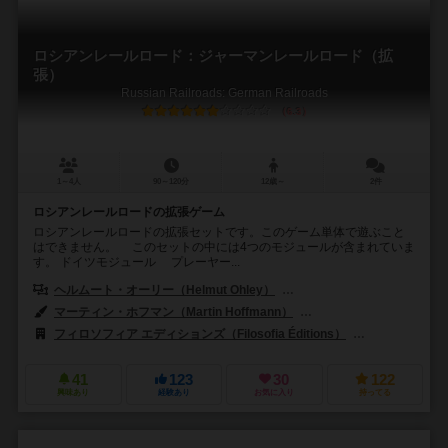
ロシアンレールロード：ジャーマンレールロード（拡
張）
Russian Railroads: German Railroads
6.3
1～4人
90～120分
12歳～
2件
ロシアンレールロードの拡張ゲーム
ロシアンレールロードの拡張セットです。このゲーム単体で遊ぶこと
はできません。 このセットの中には4つのモジュールが含まれていま
す。 ドイツモジュール プレーヤー...
ヘルムート・オーリー（Helmut Ohley）
レオンハート・ロニー・オーグラー
マーティン・ホフマン（Martin Hoffmann）
クラウス・ステファン（Cl
フィロソフィア エディションズ（Filosofia Éditions）
ハンス イム グリ
41
123
30
122
興味あり
経験あり
お気に入り
持ってる