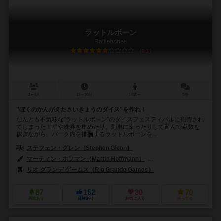
ラットルボーン
Rattlebones
6.1
2～4人
15～30分
14歳～
5件
"ぼくのかんがえたさいきょうのダイス"を作れ！
なんとも不気味な"ラットルボーン"のダイスフェスティバルに招待され
てしまった！星や株券を集めたり、列車に乗ったりして遊んで点数を
稼ぎながら、パーク内を徘徊するラットルボーンを...
ステフェン・グレン（Stephen Glenn）
マーティン・ホフマン（Martin Hoffmann）
クラウス・ステファン（Cl
リオ グランデ ゲームス（Rio Grande Games）
87
152
30
70
興味あり
経験あり
お気に入り
持ってる