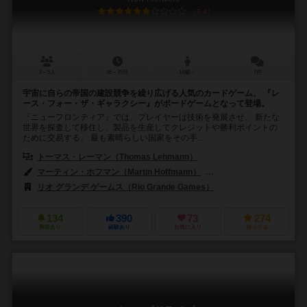
6.4
2～5人
45～75分
14歳～
7件
宇宙に自らの帝国の建設競争を繰り広げる人気のカードゲーム、 『レ
ース・フォー・ザ・ギャラクシー』がボードゲームとなって登場。
『ニューフロンティア』では、プレイヤーは技術を発展させ、 新たな
世界を探査して移住し、製品を生産してクレジットや勝利ポイントの
ために交易する。 最も素晴らしい国家をその手...
トーマス・レーマン（Thomas Lehmann）
マーティン・ホフマン（Martin Hoffmann）
クラウス・ステファン（Cl
リオ グランデ ゲームス（Rio Grande Games）
134
390
73
274
興味あり
経験あり
お気に入り
持ってる