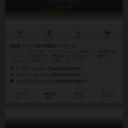
ジャンプドライブ
Jump Drive
6.2
2～4人
10～30分
13歳～
6件
疾走感バツグンの拡大再生産カードゲーム！
『レース・フォー・ザ・ギャラクシー』をより簡略化し、短時間で遊
べるようにした作品です。 手札のカードを元手にカードを建てて、ド
ローがどんどん増やしていく快感。 ５～７ラウ...
トーマス・レーマン（Thomas Lehmann）
マーティン・ホフマン（Martin Hoffmann）
クラウス・ステファン（Cl
リオ グランデ ゲームス（Rio Grande Games）
73
318
50
154
興味あり
経験あり
お気に入り
持ってる