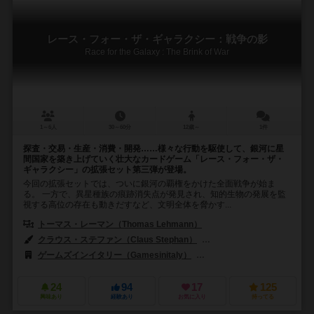
レース・フォー・ザ・ギャラクシー：戦争の影
Race for the Galaxy : The Brink of War
1～6人
30～60分
12歳～
1件
探査・交易・生産・消費・開発……様々な行動を駆使して、銀河に星
間国家を築き上げていく壮大なカードゲーム「レース・フォー・ザ・
ギャラクシー」の拡張セット第三弾が登場。
今回の拡張セットでは、ついに銀河の覇権をかけた全面戦争が始ま
る。 一方で、異星種族の痕跡消失点が発見され、知的生物の発展を監
視する高位の存在も動きだすなど、文明全体を脅かす...
トーマス・レーマン（Thomas Lehmann）
クラウス・ステファン（Claus Stephan）
マーティン・ホフマン（Mart
ゲームズインイタリー（Gamesinitaly）
ゲノス ゲームズ（Ghenos 
24
94
17
125
興味あり
経験あり
お気に入り
持ってる