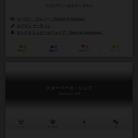
作品説明文の編集者を募集中
ユーガン・グルノー（Jürgen P. Grunau）
ホフマン マーティン
セレクタ シュピールツォイグ（Selecta Spielzeug）
0
2
0
2
興味あり
経験あり
お気に入り
持ってる
スターベース・ジェフ
Starbase Jeff
2～4人
60～80分
ー
0件