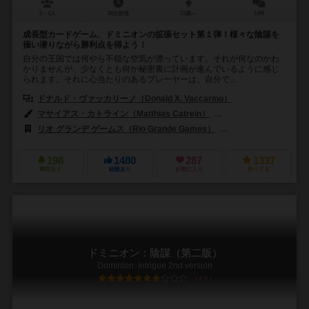
2～4人
30分前後
13歳～
14件
成長型カードゲーム、ドミニオンの拡張セット第１弾！様々な陰謀を
掻い潜りながら勝利点を得よう！
自分の王国では何やら不穏な空気が漂っています。それが何なのかわ
かりませんが、少なくとも何か秘密裏に計画が進んでいるように感じ
られます。それに心当たりのあるプレーヤーは、自分で...
ドナルド・ヴァッカリーノ（Donald X. Vaccarino）
マサイアス・カトライン（Matthias Catrein）
ジュリアン・デルヴァル（J
リオ グランデ ゲームス（Rio Grande Games）
999ゲームズ（999 
198
1480
287
1337
興味あり
経験あり
お気に入り
持ってる
ドミニオン：陰謀（第二版）
Dominion: Intrigue 2nd version
7.1