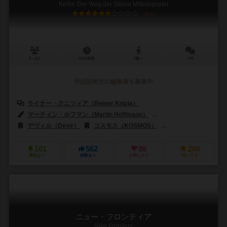
Keltis: Der Weg der Steine Mitbringspiel
6.3
2～4人
15分前後
7歳～
7件
作品説明文の編集者を募集中
ライナー・クニツィア（Reiner Knizia）
マーティン・ホフマン（Martin Hoffmann）
クラウス・ステファン（Cl
デヴィル（Devir）
コスモス（KOSMOS）
ウォーゲームズクラブ（Wa
101
562
86
286
興味あり
経験あり
お気に入り
持ってる
ニュー・フロンティア
New Frontiers