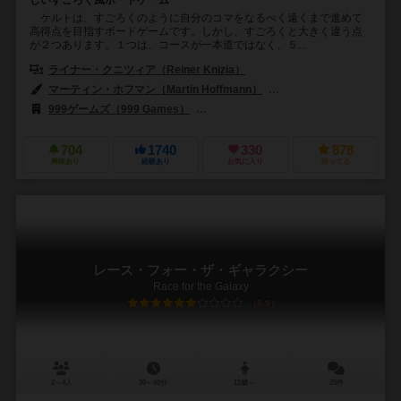
ケルトは、すごろくのように自分のコマをなるべく遠くまで進めて
高得点を目指すボードゲームです。しかし、すごろくと大きく違う点
が２つあります。１つは、コースが一本道ではなく、５...
ライナー・クニツィア（Reiner Knizia）
マーティン・ホフマン（Martin Hoffmann）
クラウス・ステファン（Cl
999ゲームズ（999 Games）
コンペト・マレクトイ（Competo / Mar
704
1740
330
878
興味あり
経験あり
お気に入り
持ってる
レース・フォー・ザ・ギャラクシー
Race for the Galaxy
6.9
2～4人
30～60分
12歳～
25件