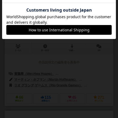
ロール・フォー・ザ・ギャラクシー：野望の果てに
Roll for the Galaxy: Ambition
6.5
2～5人
30～60分
14歳～
4件
作品説明文の編集者を募集中
黄魏華（Wei-Hwa Huang）
トーマス・レーマン（Thomas Lehman
マーティン・ホフマン（Martin Hoffmann）
クラウス・ステファン（Cl
リオ グランデ ゲームス（Rio Grande Games）
クラウド・ゲームズ（C
66
115
45
271
興味あり
経験あり
お気に入り
持ってる