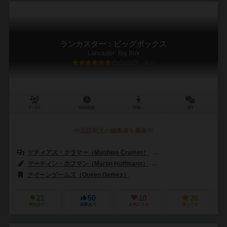
ランカスター：ビッグボックス
Lancaster: Big Box
6.2
2～5人
60分前後
10歳～
0件
作品説明文の編集者を募集中
マティアス・クラマー（Matthias Cramer）
ヴォルフガング・パニング（W
マーティン・ホフマン（Martin Hoffmann）
クラウス・ステファン（Cl
クイーンゲームズ（Queen Games）
21
50
10
36
興味あり
経験あり
お気に入り
持ってる