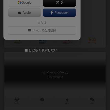
Google
X
作品説明文の編集者を募集中
Apple
Facebook
ラインハルト・シュタウペ（Reinhard Staupe）
または
ホフマン マーティン
アドルング シュピーレ（Adlung Spiele）
メールで会員登録
2
18
2
11
興味あり
経験あり
お気に入り
持ってる
しばらく表示しない
クイックゲーム
Sei schnell!
2～6人
－
4歳～
0件