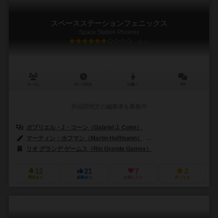
スペースステーションフェニックス
Space Station Phoenix
6.1
2～4人
60～120分
14歳～
0件
作品説明文の編集者を募集中
ガブリエル・J・コーン（Gabriel J. Cohn）
マーティン・ホフマン（Martin Hoffmann）
クラウス・ステファン（Cl
リオ グランデ ゲームス（Rio Grande Games）
12
21
7
2
興味あり
経験あり
お気に入り
持ってる