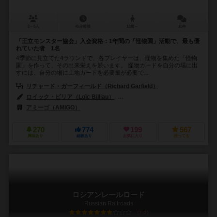
2～5人
45分前後
12歳～
15件
「王立モンスター協会」入会資格：1年間の「怪物園」活動で、最も優
れていた者 1名
4季節に見立てた4ラウンドで、各プレイヤーは、怪物を集めた「怪物
園」を作って、その出来栄えを競います。 怪物カードを自分の場に出
すには、自分の場に土地カードを必要量が必要で...
リチャード・ガーフィールド（Richard Garfield）
ロイック・ビリア（Loïc Billiau）
マーティン・ホフマン（Martin Ho
アミーゴ（AMIGO）
270
774
199
567
興味あり
経験あり
お気に入り
持ってる
ロシアンレールロード
Russian Railroads
7.0