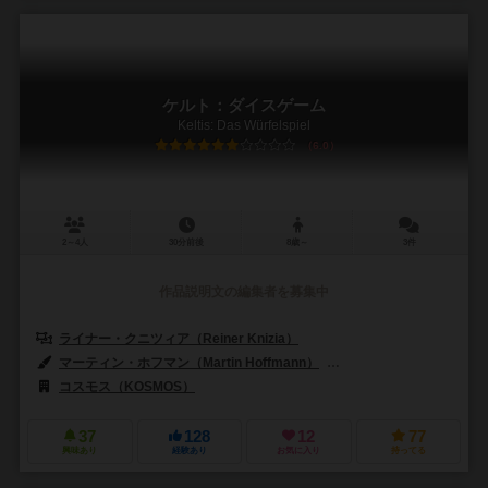
ケルト：ダイスゲーム
Keltis: Das Würfelspiel
6.0
2～4人
30分前後
8歳～
3件
作品説明文の編集者を募集中
ライナー・クニツィア（Reiner Knizia）
マーティン・ホフマン（Martin Hoffmann）
クラウス・ステファン（Cl
コスモス（KOSMOS）
37
128
12
77
興味あり
経験あり
お気に入り
持ってる