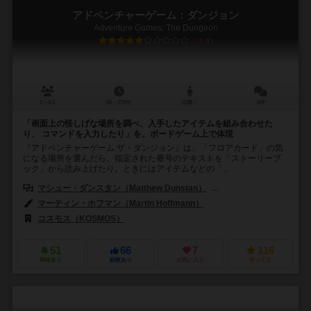
アドベンチャーゲーム：ダンジョン
Adventure Games: The Dungeon
5.9
1～4人
90～270分
12歳～
6件
「画面上の怪しげな場所を調べ、入手したアイテムを組み合わせた
り、 コマンドを入力したり」を、ボードゲーム上で体現
『アドベンチャーゲーム:ザ・ダンジョン』は、「フロアカード」の気
になる場所を選んだら、指定された番号のテキストを「ストーリーブ
ック」から読み上げたり。ときにはアイテムなどの「...
マシュー・ダンスタン（Matthew Dunstan）
フィル・ウォルカーハーディ
マーティン・ホフマン（Martin Hoffmann）
コスモス（KOSMOS）
51
66
7
116
興味あり
経験あり
お気に入り
持ってる