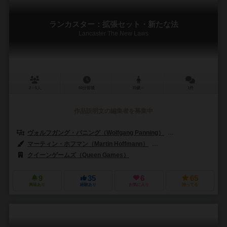
ランカスター：拡張セット・新たな法
Lancaster The New Laws
2～5人
60分前後
10歳～
1件
作品説明文の編集者を募集中
ヴォルフガング・パニング（Wolfgang Panning）
マティアス・クラマー
マーティン・ホフマン（Martin Hoffmann）
クラウス・ステファン（Cl
クイーンゲームズ（Queen Games）
9
35
6
65
興味あり
経験あり
お気に入り
持ってる