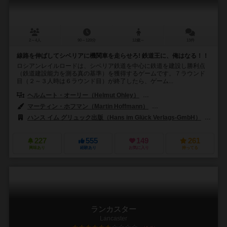
2～4人
90～120分
12歳～
13件
線路を伸ばしてシベリアに機関車を走らせろ! 鉄道王に、俺はなる！！
ロシアンレイルロードは、シベリア鉄道を中心に鉄道を建設し勝利点
（鉄道建設能力を測る真の基準）を獲得するゲームです。７ラウンド
目（２～３人時は６ラウンド目）が終了したら、ゲーム...
ヘルムート・オーリー（Helmut Ohley）
レオンハート・ロニー・オーグラー
マーティン・ホフマン（Martin Hoffmann）
クラウス・ステファン（Cl
ハンス イム グリュック出版（Hans im Glück Verlags-GmbH）
99
227
555
149
261
興味あり
経験あり
お気に入り
持ってる
ランカスター
Lancaster