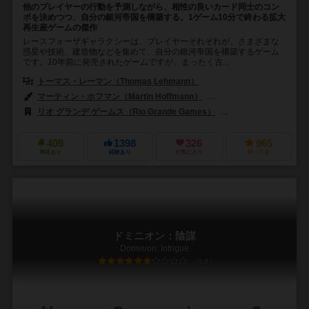
他のプレイヤーの行動を予測しながら、相性の良いカード同士のコン
ボを決めつつ、自分の銀河帝国を構築する。1ゲーム10分で終わる拡大
再生産ゲームの傑作
レースフォーザギャラクシーは、プレイヤーそれぞれが、さまざまな
惑星や技術、建造物などを集めて、自分の銀河帝国を構築するゲーム
です。10年前に発売されたゲームですが、まったく古...
トーマス・レーマン（Thomas Lehmann）
マーティン・ホフマン（Martin Hoffmann）
クラウス・ステファン（Cl
リオ グランデ ゲームス（Rio Grande Games）
アバッカスシュピール
409
1398
326
965
興味あり
経験あり
お気に入り
持ってる
ドミニオン：陰謀
Dominion: Intrigue
6.9