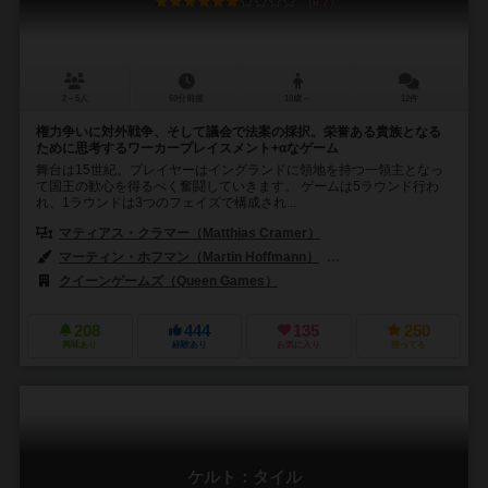
6.7
2～5人
60分前後
10歳～
12件
権力争いに対外戦争、そして議会で法案の採択。栄誉ある貴族となる
ために思考するワーカープレイスメント+αなゲーム
舞台は15世紀。プレイヤーはイングランドに領地を持つ一領主となっ
て国王の歓心を得るべく奮闘していきます。 ゲームは5ラウンド行わ
れ、1ラウンドは3つのフェイズで構成され...
マティアス・クラマー（Matthias Cramer）
マーティン・ホフマン（Martin Hoffmann）
クラウス・ステファン（Cl
クイーンゲームズ（Queen Games）
208
444
135
250
興味あり
経験あり
お気に入り
持ってる
ケルト：タイル