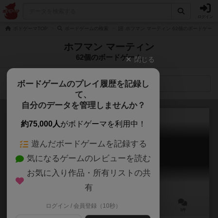
ログイン
ボドゲーマTOP
ボードゲームの検索
ホフマン マーティン 62個のボードゲーム
ホフマン マーティン
62個のボードゲーム
閉じる
ボードゲームのプレイ履歴を記録し
検索メニュー
て、
自分のデータを管理しませんか？
約75,000人
がボドゲーマを利用中！
遊んだボードゲームを記録する
シット！
気になるゲームのレビューを読む
Shit!
お気に入り作品・所有リストの共
有
ログイン / 会員登録（10秒）
2～6人
10～20分
8歳～
1件