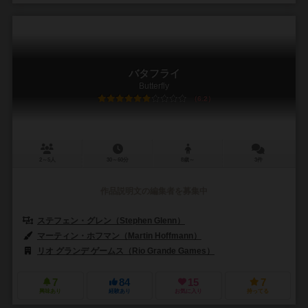
バタフライ
Butterfly
6.2
2～5人
30～60分
8歳～
3件
作品説明文の編集者を募集中
ステフェン・グレン（Stephen Glenn）
マーティン・ホフマン（Martin Hoffmann）
リオ グランデ ゲームス（Rio Grande Games）
7
84
15
7
興味あり
経験あり
お気に入り
持ってる