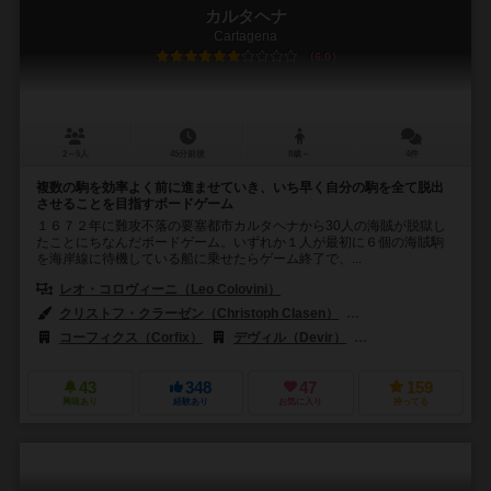
カルタヘナ
Cartagena
6.0
2～5人
45分前後
8歳～
4件
複数の駒を効率よく前に進ませていき、いち早く自分の駒を全て脱出
させることを目指すボードゲーム
１６７２年に難攻不落の要塞都市カルタヘナから30人の海賊が脱獄し
たことにちなんだボードゲーム。いずれか１人が最初に６個の海賊駒
を海岸線に待機している船に乗せたらゲーム終了で、...
レオ・コロヴィーニ（Leo Colovini）
クリストフ・クラーゼン（Christoph Clasen）
ディディエ・グイゼリクス
コーフィクス（Corfix）
デヴィル（Devir）
ジョーキ ウニーティ（G
43
348
47
159
興味あり
経験あり
お気に入り
持ってる