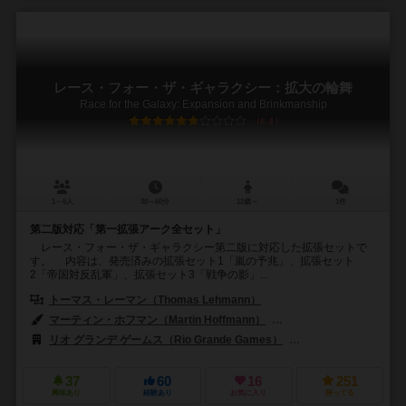
レース・フォー・ザ・ギャラクシー：拡大の輪舞
Race for the Galaxy: Expansion and Brinkmanship
6.4
1～6人
30～60分
12歳～
1件
第二版対応「第一拡張アーク全セット」
レース・フォー・ザ・ギャラクシー第二版に対応した拡張セットで
す。 内容は、発売済みの拡張セット1「嵐の予兆」、拡張セット
2「帝国対反乱軍」、拡張セット3「戦争の影」...
トーマス・レーマン（Thomas Lehmann）
マーティン・ホフマン（Martin Hoffmann）
クラウス・ステファン（Cl
リオ グランデ ゲームス（Rio Grande Games）
エディションズ・マスコ
37
60
16
251
興味あり
経験あり
お気に入り
持ってる