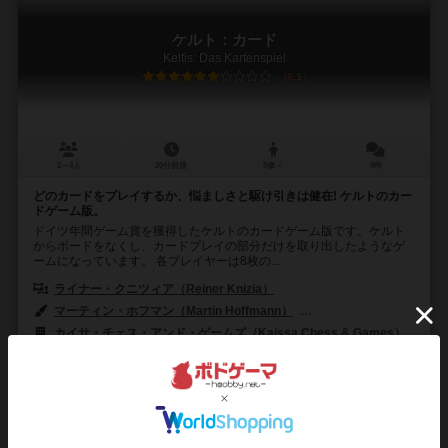
ケルト：カード
Keltis: Das Kartenspiel
6.1
2～4人
20分前後
8歳～
9件
どのカードをプレイするか、悩ましさと駆け引きは健在! ケルトのカー
ドゲーム版。
ドイツ年間ゲーム賞を獲得したケルトのカードゲーム版です。ケルト
からボードをなくし、カードプレイの部分だけを取り出したようなゲ
ームになっています。 各プレイヤーは8枚の...
ライナー・クニツィア（Reiner Knizia）
マーティン・ホフマン（Martin Hoffmann）
クラウス・ステファン（Cl
カイサ・チェス・アンド・ゲームズ（Kaissa Chess & Games）
コ
71
373
47
306
興味あり
経験あり
お気に入り
持ってる