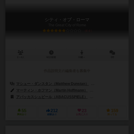
シティ・オブ・ローマ
The Great City of Rome
6.0
2～4人
60分前後
10歳～
3件
作品説明文の編集者を募集中
マシュー・ダンスタン（Matthew Dunstan）
ブレット・ギルバート（Bret
マーティン・ホフマン（Martin Hoffmann）
クラウス・ステファン（Cl
アバッカスシュピール（ABACUSSPIELE）
ズィーマンゲームズ（Z-M
55
212
23
159
興味あり
経験あり
お気に入り
持ってる