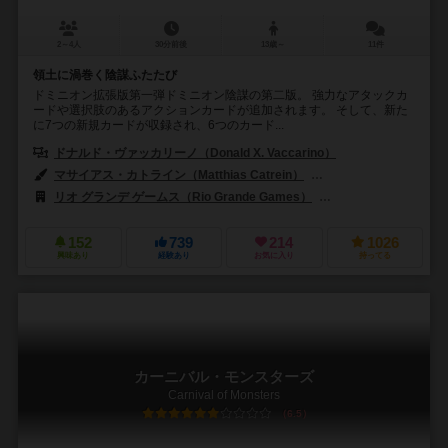
2～4人
30分前後
13歳～
11件
領土に渦巻く陰謀ふたたび
ドミニオン拡張版第一弾ドミニオン陰謀の第二版。 強力なアタックカ
ードや選択肢のあるアクションカードが追加されます。 そして、新た
に7つの新規カードが収録され、6つのカード...
ドナルド・ヴァッカリーノ（Donald X. Vaccarino）
マサイアス・カトライン（Matthias Catrein）
ジュリアン・デルヴァル（J
リオ グランデ ゲームス（Rio Grande Games）
999ゲームズ（999 
152
739
214
1026
興味あり
経験あり
お気に入り
持ってる
カーニバル・モンスターズ
Carnival of Monsters
6.5