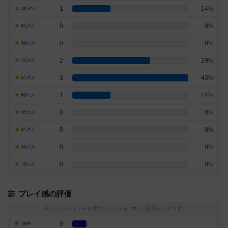
1
14%
10点の人
0
0%
9点の人
0
0%
8点の人
2
29%
7点の人
3
43%
6点の人
1
14%
5点の人
0
0%
4点の人
0
0%
3点の人
0
0%
2点の人
0
0%
1点の人
プレイ感の評価
トグルスイッチを押すとプレイ感（
※
）の投票ができます
0
運・確率