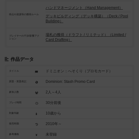
ハンドマネージメント（Hand Management）
得点や資源等の獲得ルール
デッキビルディング（デッキ構築）（Deck / Pool
Building）
場札の獲得（ドラフト / リミテッド）（Limited /
プレイヤーの干渉/影響アク
ション
Card Drafting）
作品データ
ドミニオン：へそくり（プロモカード）
タイトル
Dominion: Stash Promo Card
原題・英題表記
2人～4人
参加人数
30分前後
プレイ時間
10歳から
対象年齢
2010年～
発売時期
未登録
参考価格