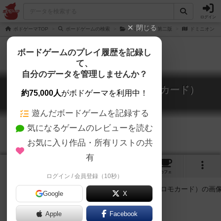
ログイン
閉じる
ボドゲーマTOP
ボードゲームの検索
ドミニオン：第二版
ドミニオン：
ボードゲームのプレイ履歴を記録し
て、
自分のデータを管理しませんか？
ドミニオン：へそくり（プロモカード）
約75,000人
がボドゲーマを利用中！
Dominion: Stash Promo Card
遊んだボードゲームを記録する
気になるゲームのレビューを読む
お気に入り作品・所有リストの共
有
2
2
1
11
トップ
画像
動画
レビュー
カフェ
ログイン / 会員登録（10秒）
Google
X
ドミニオン
Apple
Facebook