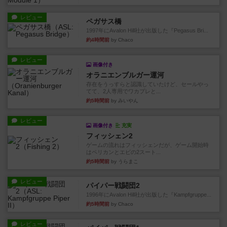
レビュー
ペガサス橋
1997年にAvalon Hill社が出版した『Pegasus Bri...
約4時間前
by Chaco
レビュー
画像付き
オラニエンブルガー運河
存在をうっすらと認識していたけど、セールやっ
てて、2人専用でワカプレと...
約5時間前
by みいやん
レビュー
画像付き
充実
フィッシェン2
ゲームの流れはフィッシェンだが、ゲーム開始時
はペリカンとエビの2スート...
約5時間前
by うらまこ
レビュー
パイパー戦闘団2
1996年にAvalon Hill社が出版した『Kampfgruppe...
約5時間前
by Chaco
レビュー