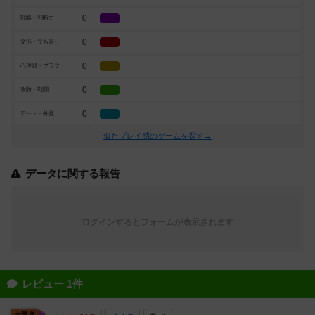
0
戦略・判断力
0
交渉・立ち回り
0
心理戦・ブラフ
0
攻防・戦闘
0
アート・外見
似たプレイ感のゲームを探す→
データに関する報告
ログインするとフォームが表示されます
レビュー 1件
大賢者