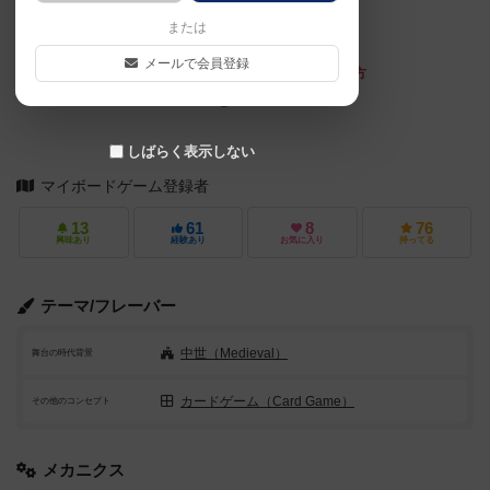
または
書籍『ドミニオンへの招待』付録
メールで会員登録
上記文章の執筆にご協力くださった方
オト
しばらく表示しない
マイボードゲーム登録者
13
61
8
76
興味あり
経験あり
お気に入り
持ってる
テーマ/フレーバー
中世（Medieval）
舞台の時代背景
カードゲーム（Card Game）
その他のコンセプト
メカニクス