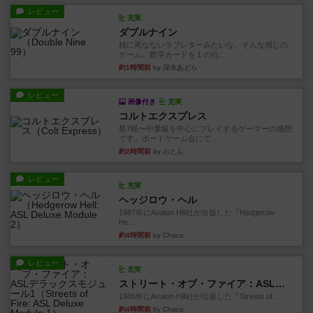
レビュー
充実
ダブルナイン
雑に死なないラブレターみたいな、そんな感じの
ゲーム。数字カードを１の位...
約1時間前
by 深水あどら
レビュー
画像付き
充実
コルトエクスプレス
星7軽〜中量級を中心にプレイするゲーマーの感想
です。ボードゲーム会にて...
約2時間前
by おとん
レビュー
充実
ヘッジロウ・ヘル
1987年にAvalon Hill社が出版した『Hedgerow
He...
約4時間前
by Chaco
レビュー
充実
ストリート・オブ・ファイア：ASLデラックスモジュール1
1985年にAvalon Hill社が出版した『Streets of ...
約4時間前
by Chaco