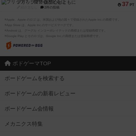
フリップ７：復讐心とともに
37
PT
紹介文なし
2件の投稿
※Apple、Apple のロゴ は、米国および他の国々で登録されたApple Inc.の商標です。
※App Store は、Apple Inc.のサービスマークです。
※Android は、グーグル インコーポレイテッドの商標または登録商標です。
※Google Play とそのロゴは、Google Inc.の商標または登録商標です。
ボドゲーマTOP
ボードゲームを検索する
ボードゲームの新着レビュー
ボードゲーム会情報
メカニクス特集