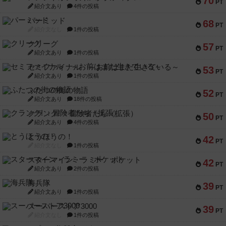
70
PT
紹介文あり
4件の投稿
パーミッド
68
PT
紹介文なし
1件の投稿
クリーグ
57
PT
紹介文あり
1件の投稿
セミファイナル ～お前はまだ生きている～
53
PT
紹介文あり
1件の投稿
ふたつの街の物語
52
PT
紹介文あり
18件の投稿
クランク! ：冒険者たち（拡張）
50
PT
紹介文あり
4件の投稿
とうほうの！
42
PT
紹介文なし
1件の投稿
スターマイン・ラミー ポケット
42
PT
紹介文あり
2件の投稿
海兵隊
39
PT
紹介文あり
1件の投稿
スーパーストア3000
39
PT
紹介文なし
1件の投稿