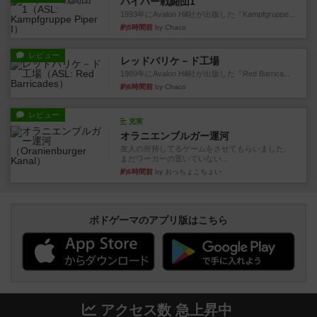
パイパー戦闘団1
1993年にAvalon Hill社が出版した『Kampfgruppe...
約5時間前
by Chaco
レビュー
レッドバリケ－ド工場
1989年にAvalon Hill社が出版した『Red Barrica...
約6時間前
by Chaco
レビュー
充実
オラニエンブルガー運河
友人の所持してるゲームをさせてもらいました。
まだワーカーの置いていない...
約6時間前
by おっちょこちょい
ボドゲーマのアプリ版はこちら
アクセス数 急上昇中