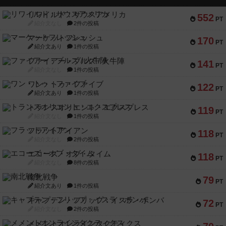
リワイルド：サウスアメリカ
552
PT
紹介文なし
2件の投稿
マーケットフレッシュ
170
PT
紹介文あり
1件の投稿
ファイアー・ブルズ / 火牛陣
141
PT
紹介文なし
1件の投稿
ワン・トゥ・ファイブ
122
PT
紹介文あり
1件の投稿
トランスオリエント・エクスプレス
119
PT
紹介文なし
1件の投稿
フラットアイアン
118
PT
紹介文なし
2件の投稿
エコーズ・オブ・タイム
118
PT
紹介文なし
8件の投稿
南北戦争
79
PT
紹介文あり
1件の投稿
キャプテン・フリップ：イスラ・ボンバ
72
PT
紹介文なし
2件の投稿
メメントオンラインタクティクス