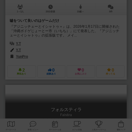
1～3人
20分前後
10歳～
0件
嘘をついて良いのはゲームだけ
『アジニッチェーとイシャトゥ＋』は、2026年1月17日に開催された
「沖縄ボドゲじょーとー市（いちち）」にて発表した、『アジニッチ
ェーとイシャトゥ』の拡張版です。 メイ...
Y.T
Y.T
YunPro
2
0
0
0
興味あり
経験あり
お気に入り
持ってる
フォルスティラ
Falstira
6.2