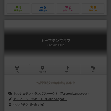
4
5
2
6
興味あり
経験あり
お気に入り
持ってる
キャプテンブラフ
Captain Bluff
2～5人
15分前後
8歳～
0件
作品説明文の編集者を募集中
トルシュテン・ランズフォークト（Torsten Landsvogt）
オディール・サギート（Odile Sageat）
ヘルベチク（Helvetiq）