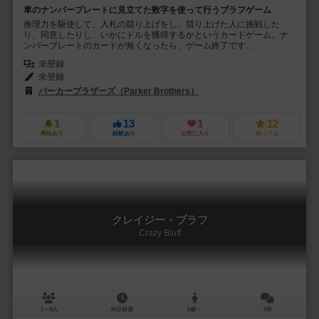
車のナンバープレートに見立てた数字を使って行うブラフゲーム
推理力を駆使して、入札の競り上げをし、競り上げた人に挑戦した
り、同意したりし、いかにドルを獲得するかというカードゲーム。ナ
ンバープレートのカードが無くなったら、ゲーム終了です...
未登録
未登録
パーカーブラザーズ（Parker Brothers）
1
13
1
12
興味あり
経験あり
お気に入り
持ってる
クレイジー・ブラフ
Crazy Bluff
2～8人
30分前後
8歳～
0件