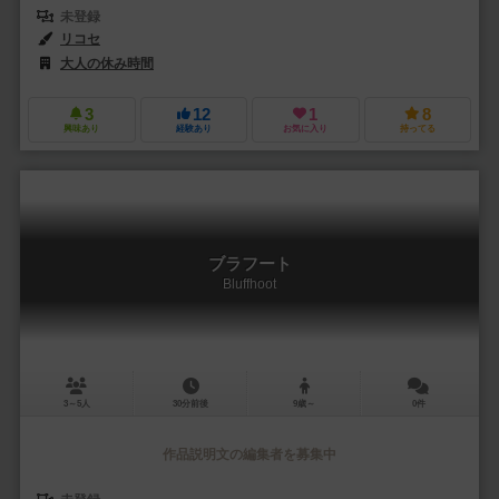
未登録
リコセ
大人の休み時間
3
12
1
8
興味あり
経験あり
お気に入り
持ってる
ブラフート
Bluffhoot
3～5人
30分前後
9歳～
0件
作品説明文の編集者を募集中