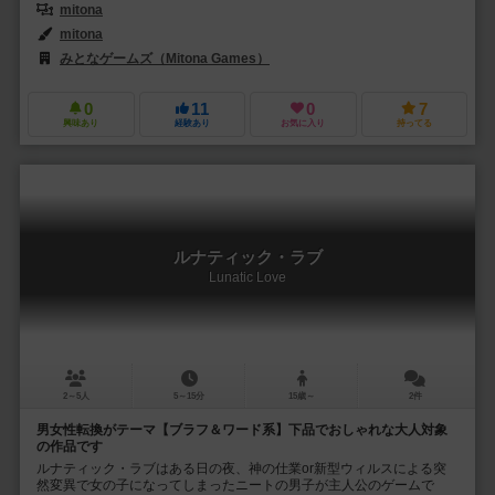
mitona
mitona
みとなゲームズ（Mitona Games）
0
11
0
7
興味あり
経験あり
お気に入り
持ってる
ルナティック・ラブ
Lunatic Love
2～5人
5～15分
15歳～
2件
男女性転換がテーマ【ブラフ＆ワード系】下品でおしゃれな大人対象
の作品です
ルナティック・ラブはある日の夜、神の仕業or新型ウィルスによる突
然変異で女の子になってしまったニートの男子が主人公のゲームで