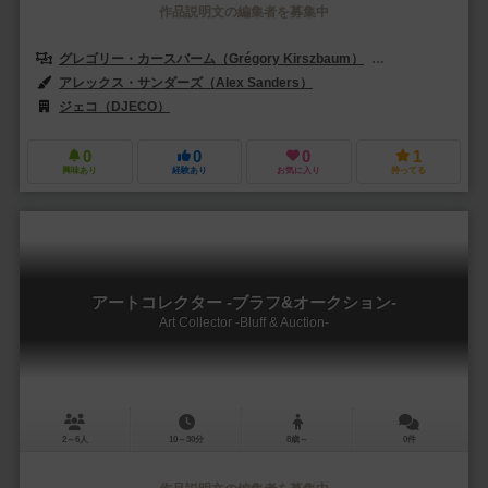
作品説明文の編集者を募集中
グレゴリー・カースバーム（Grégory Kirszbaum）
アレックス・サンダ
アレックス・サンダーズ（Alex Sanders）
ジェコ（DJECO）
0
0
0
1
興味あり
経験あり
お気に入り
持ってる
アートコレクター -ブラフ&オークション-
Art Collector -Bluff & Auction-
2～6人
10～30分
8歳～
0件