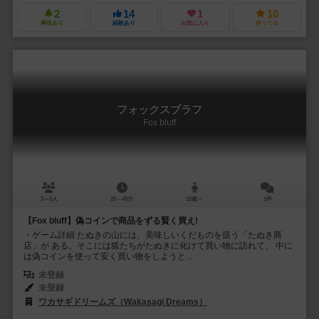
2
14
1
10
興味あり
経験あり
お気に入り
持ってる
フォックスブラフ
Fox bluff
3～5人
20～40分
10歳～
1件
【Fox bluff】偽コインで商品をずる賢く買え!
・ゲーム詳細 たぬきの山には、美味しいくだものを扱う「たぬき商
店」が ある。そこには狐たちがたぬきに化けて買い物に訪れて、 中に
は偽コインを使って安く買い物をしようと...
未登録
未登録
ワカサギドリームズ（Wakasagi Dreams）