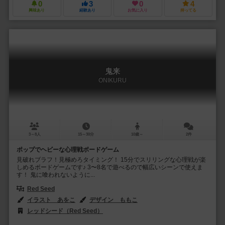
0
3
0
4
興味あり
経験あり
お気に入り
持ってる
鬼来
ONIKURU
3～8人
15～30分
10歳～
2件
ポップでヘビーな心理戦ボードゲーム
見破れブラフ！見極めろタイミング！ 15分でスリリングな心理戦が楽
しめるボードゲームです♪ 3〜8名で遊べるので幅広いシーンで使えま
す！ ‪鬼に喰われないように...
Red Seed
イラスト あをこ
デザイン ももこ
レッドシード（Red Seed）