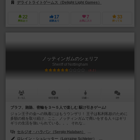
デライトライトゲームス（Delight Light Games）
22
17
7
33
興味あり
経験あり
お気に入り
持ってる
ノッティンガムのシェリフ
Sheriff of Nottingham
6.2
3～5人
60分前後
13歳～
3件
ブラフ、賄賂、密輸を３〜５人で楽しむ 駆け引きゲーム!
ジョン王子の金への執着にはもうウンザリ！ 王子は私利私欲のために
多額の税を取り続け、ここ、ノッティンガムで商いをする人々はギリ
ギリの生活を強いられている。。。 それな...
セルジオ・ハラバン（Sergio Halaban）
アンドレ・ザッツ（Andre Z
ロレイン・シュレッター（Lorraine Schleter）
デビッド・スラデク（Da