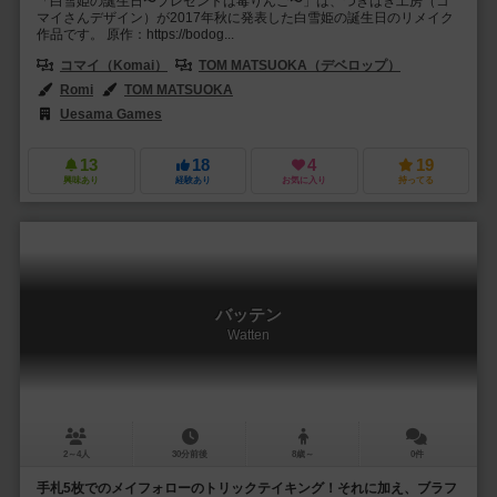
「白雪姫の誕生日〜プレゼントは毒りんご〜」は、つぎはぎ工房（コ
マイさんデザイン）が2017年秋に発表した白雪姫の誕生日のリメイク
作品です。 原作：https://bodog...
コマイ（Komai）
TOM MATSUOKA（デベロップ）
Romi
TOM MATSUOKA
Uesama Games
13
18
4
19
興味あり
経験あり
お気に入り
持ってる
バッテン
Watten
2～4人
30分前後
8歳～
0件
手札5枚でのメイフォローのトリックテイキング！それに加え、ブラフ