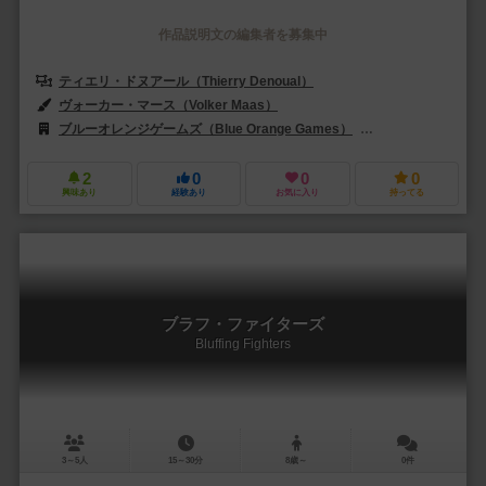
作品説明文の編集者を募集中
ティエリ・ドヌアール（Thierry Denoual）
ヴォーカー・マース（Volker Maas）
ブルーオレンジゲームズ（Blue Orange Games）
フッフ アンド フレン
2
0
0
0
興味あり
経験あり
お気に入り
持ってる
ブラフ・ファイターズ
Bluffing Fighters
3～5人
15～30分
8歳～
0件