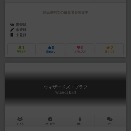
作品説明文の編集者を募集中
未登録
未登録
未登録
1
0
0
2
興味あり
経験あり
お気に入り
持ってる
ウィザードズ・ブラフ
Wizardz Bluff
2～6人
30～60分
8歳～
0件