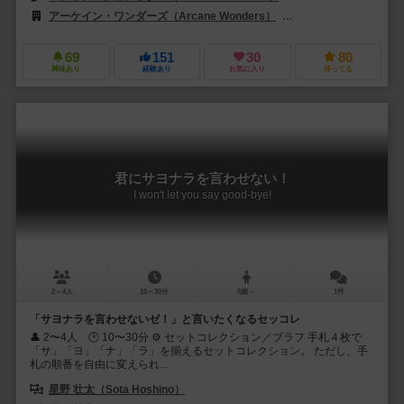
アーケイン・ワンダーズ（Arcane Wonders）
ADCブラックファイア・エ
69
151
30
80
興味あり
経験あり
お気に入り
持ってる
君にサヨナラを言わせない！
I won't let you say good-bye!
2～4人
10～30分
8歳～
1件
「サヨナラを言わせないゼ！」と言いたくなるセッコレ
👤 2〜4人 🕑 10〜30分 ⚙️ セットコレクション／ブラフ 手札４枚で
「サ」「ヨ」「ナ」「ラ」を揃えるセットコレクション。 ただし、手
札の順番を自由に変えられ...
星野 壮太（Sota Hoshino）