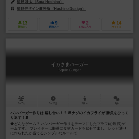
星野 壮太（Sota Hoshino）
星野デザイン事務所（Hoshino Design）
13
9
2
14
興味あり
経験あり
お気に入り
持ってる
イカさまバーガー
Squid Burger
3～7人
3～20分
5歳～
1件
ハンバーガー作りは 騙し合い！？ 🍔ナゾのイカフライが 勝負をひっく
り返す！🦑
◆どんなゲーム？ ハンバーガー作りをテーマにしたブラフ(心理戦)ゲ
ームです。 プレイヤーは順番に食材カードを伏せて出し、レシピ通り
に作られたか当てるシンプルなルールで...