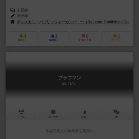
未登録
未登録
ディスカミ・パブリッシャーカンパニー（Dyskami Publishing Compan
4
3
0
2
興味あり
経験あり
お気に入り
持ってる
ブラフマン
Bluff Man
4～9人
20～40分
13歳～
2件
作品説明文の編集者を募集中