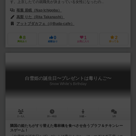
す。上京したての就職先が決まっている女性になったの...
苺葉 居眠（Nap Ichigoba）
高梨 りた（Rita Takanashi）
アットブダカフェ（@Buda-cafe）
8
0
1
2
興味あり
経験あり
お気に入り
持ってる
白雪姫の誕生日〜プレゼントは毒りんご〜
Snow White’s Birthday
2～5人
20～40分
10歳～
1件
隣国の姫たちがすり替えた毒林檎を食べさせ合うブラフ＆チキンレー
スゲーム！