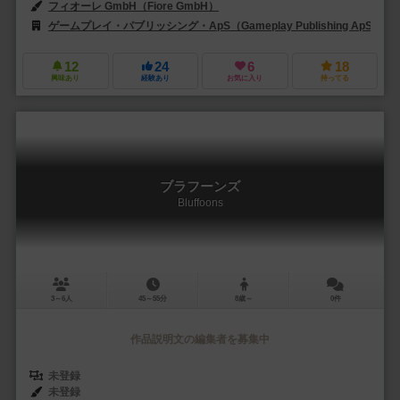
フィオーレ GmbH（Fiore GmbH）
ゲームプレイ・パブリッシング・ApS（Gameplay Publishing ApS）
12
24
6
18
興味あり
経験あり
お気に入り
持ってる
ブラフーンズ
Bluffoons
3～6人
45～55分
8歳～
0件
作品説明文の編集者を募集中
未登録
未登録