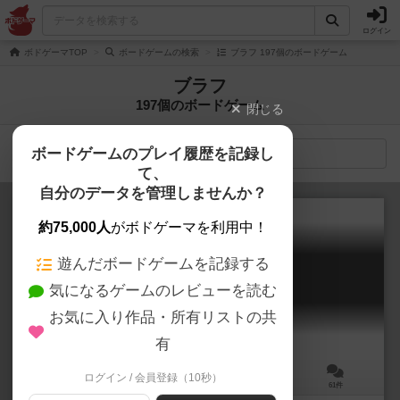
ログイン
ボドゲーマTOP
ボードゲームの検索
ブラフ 197個のボードゲーム
ブラフ
197個のボードゲーム
閉じる
ボードゲームのプレイ履歴を記録し
検索メニュー
て、
自分のデータを管理しませんか？
約75,000人
がボドゲーマを利用中！
遊んだボードゲームを記録する
ブラフ / ライアーズダイス
気になるゲームのレビューを読む
Bluff / Liar's Dice
6.9
お気に入り作品・所有リストの共
有
ログイン / 会員登録（10秒）
2～6人
15～30分
8歳～
61件