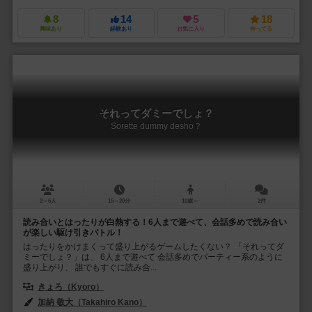
8
14
5
18
興味あり
経験あり
お気に入り
持ってる
それってダミーでしょ？
Sorette dummy desho？
2～6人
15～20分
10歳～
2件
読み合いとはったりが白熱する！6人まで遊べて、会話多めで読み合い
が楽しい駆け引きバトル！
はったりをかけまくって盛り上がるゲームしたくない？ 「それってダ
ミーでしょ？」は、 6人まで遊べて 会話多めでパーティー系のように
盛り上がり、 誰でもすぐに読み合...
きょろ（Kyoro）
加納 敬大（Takahiro Kano）