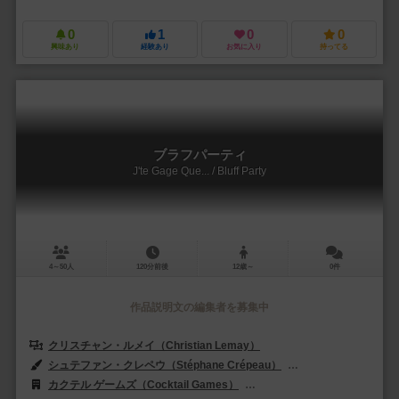
0
1
0
0
興味あり
経験あり
お気に入り
持ってる
ブラフパーティ
J'te Gage Que... / Bluff Party
4～50人
120分前後
12歳～
0件
作品説明文の編集者を募集中
クリスチャン・ルメイ（Christian Lemay）
シュテファン・クレペウ（Stéphane Crépeau）
ヘイコ・エラー（Heik
カクテル ゲームズ（Cocktail Games）
ハイデルベルガー シュピーレ出版（H