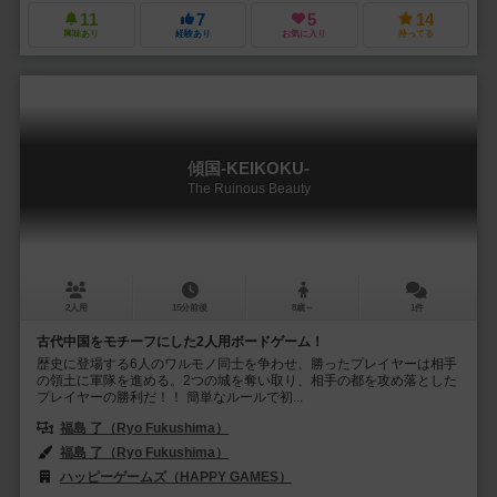
11
7
5
14
興味あり
経験あり
お気に入り
持ってる
傾国-KEIKOKU-
The Ruinous Beauty
2人用
15分前後
8歳～
1件
古代中国をモチーフにした2人用ボードゲーム！
歴史に登場する6人のワルモノ同士を争わせ、勝ったプレイヤーは相手
の領土に軍隊を進める。2つの城を奪い取り、相手の都を攻め落とした
プレイヤーの勝利だ！！ 簡単なルールで初...
福島 了（Ryo Fukushima）
福島 了（Ryo Fukushima）
ハッピーゲームズ（HAPPY GAMES）