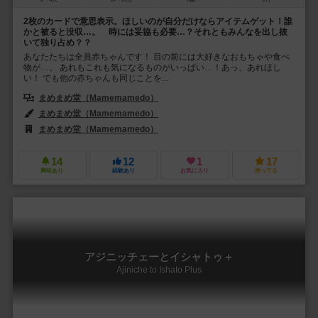
2枚のカードで意思表示。ほしいのが自分だけならアイテムゲット！誰
かと被ると没収…。 時には妥協も必要…？それともみんなを出し抜
いて独り占め？？
あなたたちは全員赤ちゃんです！ 目の前には大好きなおもちゃや食べ
物が…。 あれもこれも気になるものがいっぱい…！あっ、あれほし
い！ でも他の赤ちゃんも同じことを...
まめまめ堂（Mamemamedo）
まめまめ堂（Mamemamedo）
まめまめ堂（Mamemamedo）
14
12
1
17
興味あり
経験あり
お気に入り
持ってる
アジニッチェーとイシャトゥ＋
Ajiniche to Ishato Plus