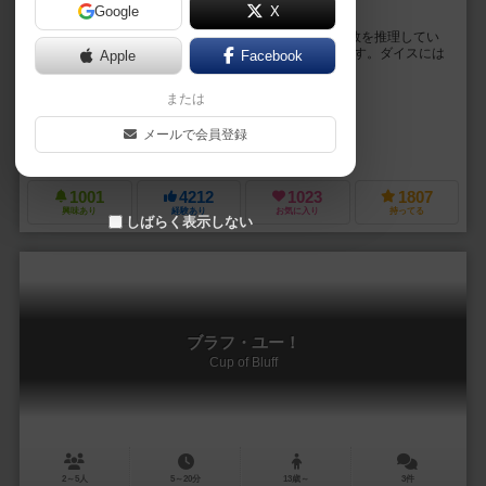
Google
X
強気な態度はホントなの？ ダイスを使って心理戦！
全員が振ったダイスカップに隠されたサイコロの目の数を推理してい
くボードゲーム。 プレイヤーは6面ダイスを5つ持ちます。ダイスには
Apple
Facebook
1～5の目と、オールマイティの☆の目があ...
または
リチャード・ボーグ（Richard Borg）
リタ・エイゼ（Rita Åse）
ビルガーデンAB（Bildgården AB）
メールで会員登録
アルガ（Alga）
アスモデ（Asmodee）
キャプレン（Cappele
1001
4212
1023
1807
興味あり
経験あり
お気に入り
持ってる
しばらく表示しない
ブラフ・ユー！
Cup of Bluff
2～5人
5～20分
13歳～
3件