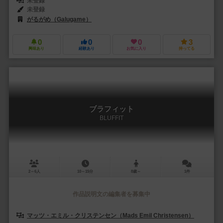
未登録
未登録
がるがめ（Galugame）
0
0
0
3
興味あり
経験あり
お気に入り
持ってる
ブラフィット
BLUFFIT
2～6人
10～15分
8歳～
1件
作品説明文の編集者を募集中
マッツ・エミル・クリステンセン（Mads Emil Christensen）