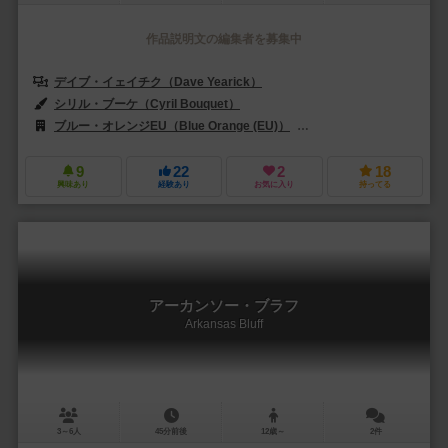
作品説明文の編集者を募集中
デイブ・イェイチク（Dave Yearick）
シリル・ブーケ（Cyril Bouquet）
ブルー・オレンジEU（Blue Orange (EU)）
ブルーオレンジゲームズ（Bl
9
22
2
18
興味あり
経験あり
お気に入り
持ってる
アーカンソー・ブラフ
Arkansas Bluff
3～6人
45分前後
12歳～
2件