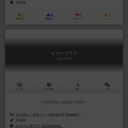
未登録
1
2
0
1
興味あり
経験あり
お気に入り
持ってる
ビリーブラフ
Billy Bluff
2～6人
20分前後
8歳～
0件
作品説明文の編集者を募集中
ユーガン・グルノー（Jürgen P. Grunau）
未登録
エスペンロウブ（Espenlaub）
ジョージ・アップル（Georg Appl）