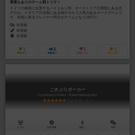
要素もありのチーム戦トリテ！
ドイツの南部に位置するバイエルン州、オーストリアの西部にある北
チロル、イタリアの北部にある南チロルで人気のあるカードゲームで
す。対面に座るプレイヤー同士がチームとなり2対2で...
未登録
未登録
未登録
1
2
1
1
興味あり
経験あり
お気に入り
持ってる
ごきぶりポーカー
Cockroach Poker / Kakerlakenpoker
6.3
2～6人
20分前後
8歳～
88件