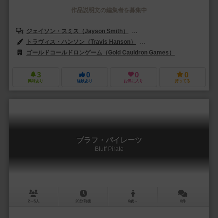
作品説明文の編集者を募集中
ジェイソン・スミス（Jayson Smith）
ロン・スミス（Ron Smith）
トラヴィス・ハンソン（Travis Hanson）
ロン・スミス（Ron Smit
ゴールドコールドロンゲーム（Gold Cauldron Games）
3
0
0
0
興味あり
経験あり
お気に入り
持ってる
ブラフ・パイレーツ
Bluff Pirate
2～5人
20分前後
6歳～
0件