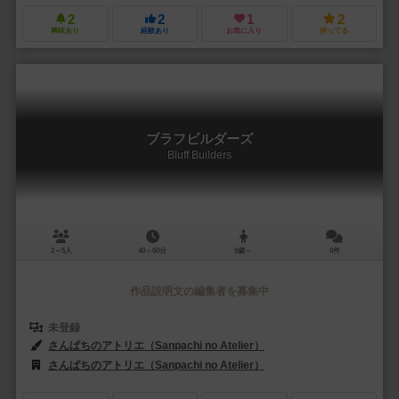
2
2
1
2
興味あり
経験あり
お気に入り
持ってる
ブラフビルダーズ
Bluff Builders
2～5人
40～60分
9歳～
0件
作品説明文の編集者を募集中
未登録
さんぱちのアトリエ（Sanpachi no Atelier）
さんぱちのアトリエ（Sanpachi no Atelier）