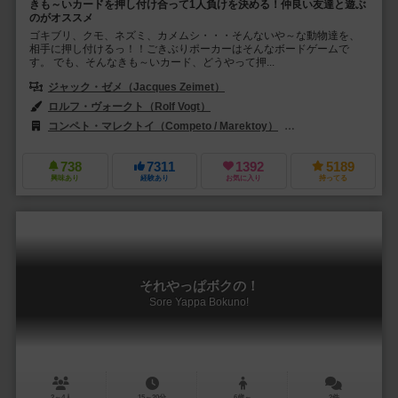
きも～いカードを押し付け合って1人負けを決める！仲良い友達と遊ぶ
のがオススメ
ゴキブリ、クモ、ネズミ、カメムシ・・・そんないや～な動物達を、
相手に押し付けるっ！！ごきぶりポーカーはそんなボードゲームで
す。 でも、そんなきも～いカード、どうやって押...
ジャック・ゼメ（Jacques Zeimet）
ロルフ・ヴォークト（Rolf Vogt）
コンペト・マレクトイ（Competo / Marektoy）
コーフィクス（Corf
738
7311
1392
5189
興味あり
経験あり
お気に入り
持ってる
それやっぱボクの！
Sore Yappa Bokuno!
2～4人
15～20分
6歳～
2件