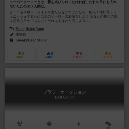
スーパーヒーローとは、愛を浴びられてなければ、だれの目にも入れ
ないただのダメ人間だ。
ヒーロもスポットライトが当たらなければただの一般人！格好良くフ
ィニッシュするために他のヒーローの邪魔をしよう あなたの最大の敵
は悪党も自分でもない！それはあなたと同じように...
Meng-Hsing Yang
未登録
SneakyBear Studio
2
2
0
5
興味あり
経験あり
お気に入り
持ってる
ブラフ・オークション
Bluff Auction
－
－
ー
0件