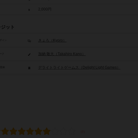
2,000円
レジット
きょろ（Kyoro）
ザイン
加納 敬大（Takahiro Kano）
ーク
デライトライトゲームス（Delight Light Games）
/団体