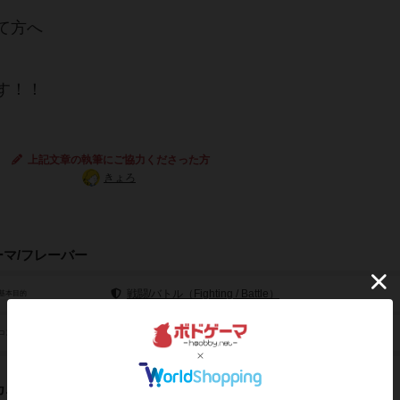
て方へ
す！！
上記文章の執筆にご協力くださった方
きょろ
ーマ/フレーバー
戦闘/バトル（Fighting / Battle）
基本目的
カードゲーム（Card Game）
コンセプト
カニクス