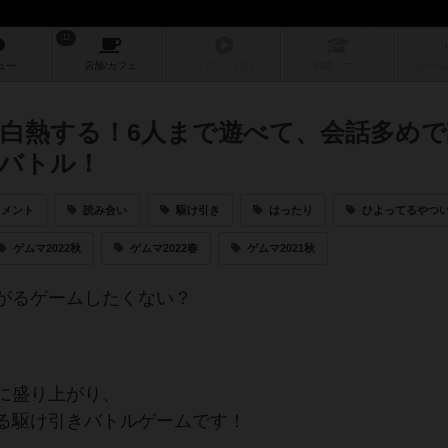
12
ュー
店舗/
カフェ
リプレイ
日記
戦略
・コツ
ルール
白熱する！6人まで遊べて、会話多めで
バトル！
トメント
読み合い
駆け引き
はったり
ひよってるやつ
ゲムマ2022秋
ゲムマ2022春
ゲムマ2021秋
がるゲームしたくない？
、
に盛り上がり、
る駆け引きバトルゲームです！