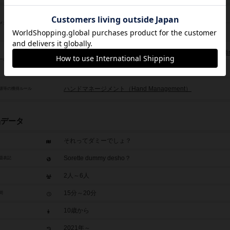
オークション（競り）（Auction / Bidding）
メカニクス
ブラフ（Bluff）
場札の獲得（ドラフト / リミテッド）（Limited / Card Drafti
ーの干渉/影響アクション
バッティング（Batting）
ハンドマネージメント（Hand Management）
源等の獲得ルール
品データ
それってダミーでしょ？
Sorette dummy desho？
題表記
2人～6人
15分～20分
間
10歳から
2021年～