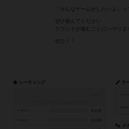
「そんなゲームがしたいよ」っ
ぜひ遊んでください
ラウンドが進むごとにハマりま
ぜひ！！
レーティング
テ
ゲームの
レーティングを行うには
ログイン
が必要です
その他の
-
非公開
10点の人
-
非公開
9点の人
メ