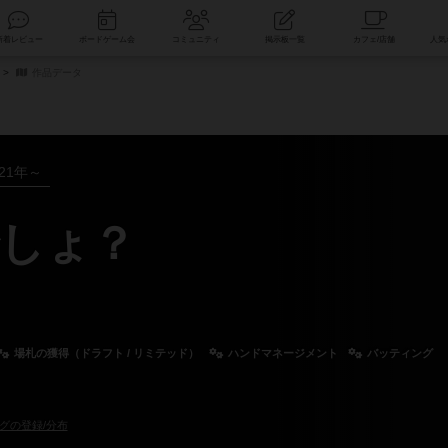
索
新着レビュー
ボードゲーム会
コミュニティ
掲示板一覧
作品データ
021年～
しょ？
場札の獲得（ドラフト / リミテッド）
ハンドマネージメント
バッティング
グの登録/分布