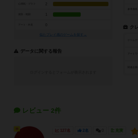
2
心理戦・ブラフ
参考価格
1
攻防・戦闘
0
アート・外見
ク
似たプレイ感のゲームを探す→
ゲームデ
データに関する報告
アートワ
関連企業
ログインするとフォームが表示されます
レビュー 2件
神
127名
2名
0
充実