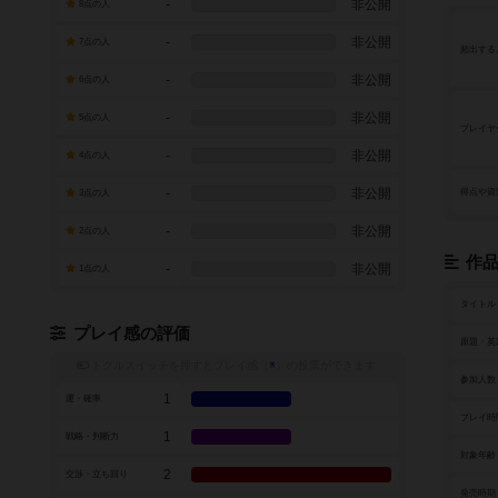
-
非公開
8点の人
-
非公開
7点の人
頻出する
-
非公開
6点の人
-
非公開
5点の人
プレイヤ
-
非公開
4点の人
-
非公開
得点や資
3点の人
-
非公開
2点の人
作
-
非公開
1点の人
タイトル
プレイ感の評価
原題・英
トグルスイッチを押すとプレイ感（
※
）の投票ができます
参加人数
1
運・確率
プレイ時
1
戦略・判断力
対象年齢
2
交渉・立ち回り
発売時期