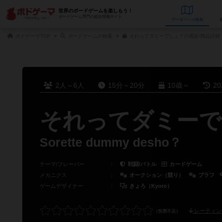
世界のボードゲームを楽しもう！
ボードゲーム専門の総合情報サイト
データベース
検
ボドゲーマTOP
ボードゲームの検索
それってダミーでしょ？の通販/商品詳細
2人～6人
15分～20分
10歳～
2
それってダミーで
Sorette dummy desho？
テーマ/フレーバー
：
戦闘/バトル
カードゲーム
メカニクス
：
オークション（競り）
ブラフ
ゲームデザイナー
：
きょろ（Kyoro）
レーティン