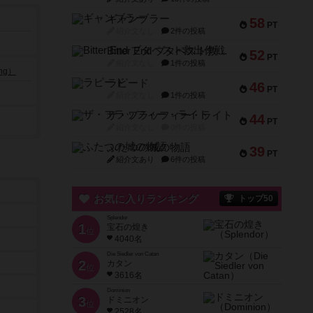
ギャンブラー
58
PT
紹介文なし
2件の投稿
Bitter End ブタペスト救出作戦
52
PT
紹介文なし
1件の投稿
ng）
ラピード
46
PT
紹介文なし
1件の投稿
ザ・フラッフィー・ライト
44
PT
紹介文なし
0件の投稿
ふたつの城の物語
39
PT
紹介文あり
6件の投稿
お気に入りランキング
トップ50
Splendor
1
宝石の煌き
位
4040名
Die Siedler von Catan
2
カタン
位
3616名
Dominion
3
ドミニオン
位
2528名