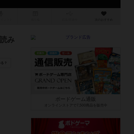
/インスト
掲示板
拡張/関連
作
次のおすすめ
読み
いる？
ボードゲーム通販
オンラインストアで7,500商品を販売中