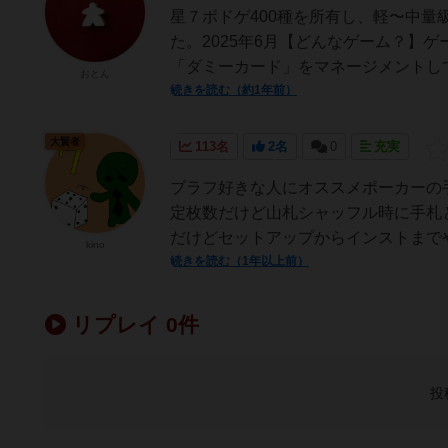
星７ボドゲ400種を所有し、軽〜中
た。2025年6月【どんなゲーム？】
「ダミーカード」をマネージメントして
おとん
続きを読む（約1年前）
大賢者
113名
2名
0
充実
ブラフ好きな人にオススメポーカーの
定枚数だけど山札シャッフル時に手札
だけどセットアップからインストまでや
kino
続きを読む（1年以上前）
リプレイ 0件
投