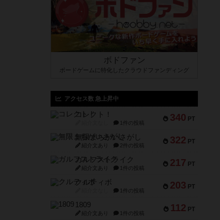
ボドファン
ボードゲームに特化したクラウドファンディング
アクセス数 急上昇中
コレクト！
340
PT
紹介文なし
1件の投稿
無限まちがいさがし
322
PT
紹介文あり
2件の投稿
ガルフストライク
217
PT
紹介文あり
1件の投稿
クルティボ
203
PT
紹介文なし
1件の投稿
1809
112
PT
紹介文あり
1件の投稿