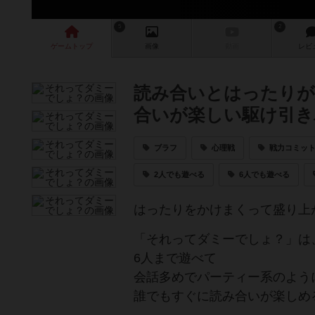
5
2
ゲーム
トップ
画像
動画
レビ
読み合いとはったりが
合いが楽しい駆け引き
ブラフ
心理戦
戦力コミッ
2人でも遊べる
6人でも遊べる
はったりをかけまくって盛り上
「それってダミーでしょ？」は
6人まで遊べて
会話多めでパーティー系のよう
誰でもすぐに読み合いが楽しめ