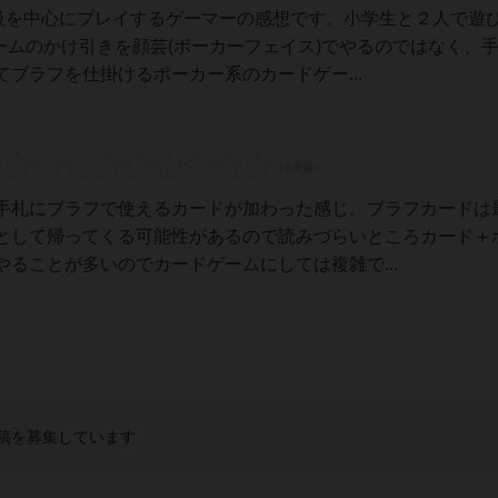
量級を中心にプレイするゲーマーの感想です。小学生と２人で遊
ゲームのかけ引きを顔芸(ポーカーフェイス)でやるのではなく、
ブラフを仕掛けるポーカー系のカードゲー...
手札にブラフで使えるカードが加わった感じ。ブラフカードは
として帰ってくる可能性があるので読みづらいところカード＋
ることが多いのでカードゲームにしては複雑で...
稿を募集しています