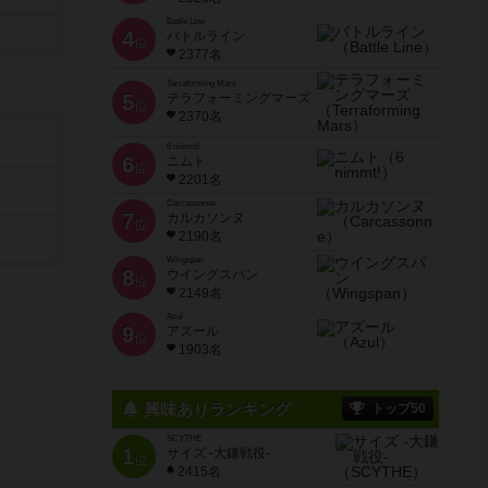
Battle Line
4
バトルライン
位
2377名
Terraforming Mars
5
テラフォーミングマーズ
位
2370名
6 nimmt!
6
ニムト
位
2201名
Carcassonne
7
カルカソンヌ
位
2190名
Wingspan
8
ウイングスパン
位
2149名
Azul
9
アズール
位
1903名
興味ありランキング
トップ50
SCYTHE
1
サイズ -大鎌戦役-
位
2415名