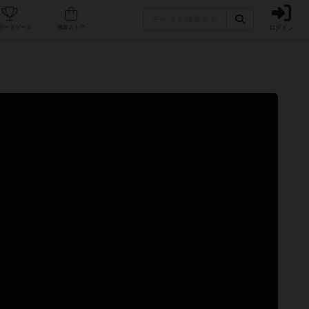
ログイン
カフェ/店舗
人気ボードゲーム
通販ストア