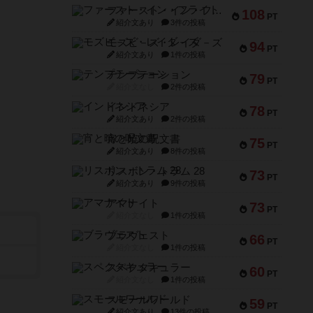
ファースト・イン・フライト
108
PT
紹介文あり
3件の投稿
モズビ－ズ・レイダ－ズ
94
PT
紹介文あり
1件の投稿
テンプテーション
79
PT
紹介文なし
2件の投稿
インドネシア
78
PT
紹介文あり
2件の投稿
宵と暁の呪文書
75
PT
紹介文あり
8件の投稿
リスボン・トラム 28
73
PT
紹介文あり
9件の投稿
アマナイト
73
PT
紹介文なし
1件の投稿
ブラヴェスト
66
PT
紹介文なし
1件の投稿
スペクタキュラー
60
PT
紹介文なし
1件の投稿
スモールワールド
59
PT
紹介文あり
13件の投稿