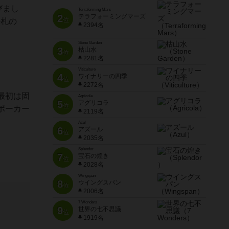
びまし
Terraforming Mars
2
テラフォーミングマーズ
位
手札の
2394名
Stone Garden
3
枯山水
位
2281名
Viticulture
4
ワイナリーの四季
位
2272名
最初は固
Agricola
5
アグリコラ
位
ポーカー
2119名
Azul
6
アズール
位
2035名
Splendor
7
宝石の煌き
位
2028名
Wingspan
8
ウイングスパン
位
2006名
7 Wonders
9
世界の七不思議
位
1919名