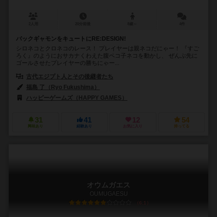
2人用
20分前後
8歳～
4件
バックギャモンをキュートにRE:DESIGN!
シロネコとクロネコのレース！ プレイヤーは親ネコだにゃー！ 『すご
ろく』のようにおサカナくわえた腹ペコ子ネコを動かし、 ぜんぶ先に
ゴールさせたプレイヤーの勝ちにゃー...
古代エジプト人とその後継者たち
福島 了（Ryo Fukushima）
ハッピーゲームズ（HAPPY GAMES）
31
41
12
54
興味あり
経験あり
お気に入り
持ってる
オウムガエス
OUMUGAESU
6.1