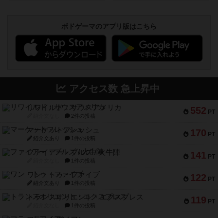
ボドゲーマのアプリ版はこちら
アクセス数 急上昇中
リワイルド：サウスアメリカ
552
PT
紹介文なし
2件の投稿
マーケットフレッシュ
170
PT
紹介文あり
1件の投稿
ファイアー・ブルズ / 火牛陣
141
PT
紹介文なし
1件の投稿
ワン・トゥ・ファイブ
122
PT
紹介文あり
1件の投稿
トランスオリエント・エクスプレス
119
PT
紹介文なし
1件の投稿