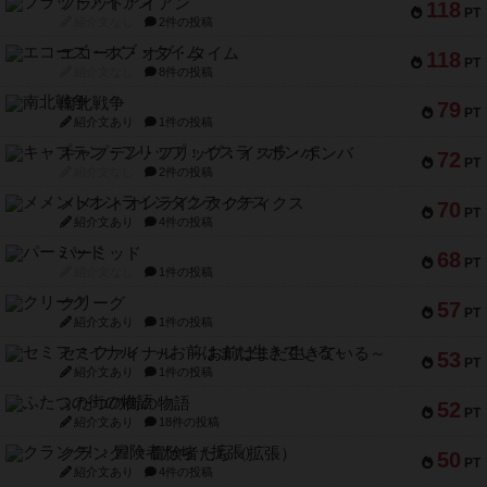
フラットアイアン
118
PT
紹介文なし
2件の投稿
エコーズ・オブ・タイム
118
PT
紹介文なし
8件の投稿
南北戦争
79
PT
紹介文あり
1件の投稿
キャプテン・フリップ：イスラ・ボンバ
72
PT
紹介文なし
2件の投稿
メメントオンラインタクティクス
70
PT
紹介文あり
4件の投稿
パーミッド
68
PT
紹介文なし
1件の投稿
クリーグ
57
PT
紹介文あり
1件の投稿
セミファイナル ～お前はまだ生きている～
53
PT
紹介文あり
1件の投稿
ふたつの街の物語
52
PT
紹介文あり
18件の投稿
クランク! ：冒険者たち（拡張）
50
PT
紹介文あり
4件の投稿