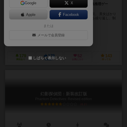
Google
X
豪華なコンポーネント！繰り返し何度でも楽しめる本格推理ゲー
ム！！
怪人・髑髏王VS4つの探偵団！！ 大正末期の帝都・東京。 美女ばかり
Apple
Facebook
を狙う連続猟奇殺人事件が幕を開けた！！ 互いに捜査を繰り返し、制
限時間内に、怪人・髑髏王と各...
または
福島 了（Ryo Fukushima）
メールで会員登録
福島 了（Ryo Fukushima）
ハッピーゲームズ（HAPPY GAMES）
179
179
52
143
しばらく表示しない
興味あり
経験あり
お気に入り
持ってる
幻影探偵団：新装改訂版
Phantom Detectives: Revised edition
6.2