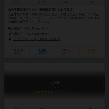
3～4人
60～90分
12歳～
5件
あの本格推理ゲームが〈新装改訂版〉として復活！
大正末期の帝都・東京を舞台に、怪人・髑髏王の正体を暴け！！ 深紅
の猟奇ミステリふたたび——。 プレイヤーは〈幻影探偵団〉と呼ばれ
る秘密の探偵団です。 皆さん...
福島 了（Ryo Fukushima）
福島 了（Ryo Fukushima）
ハッピーゲームズ(HAPPY GAMES)
101
101
35
99
興味あり
経験あり
お気に入り
持ってる
ジグザ
Zixza
6.3