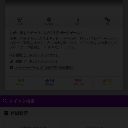
2人用
15分前後
8歳～
1件
古代中国をモチーフにした2人用ボードゲーム！
歴史に登場する6人のワルモノ同士を争わせ、勝ったプレイヤーは相手
の領土に軍隊を進める。2つの城を奪い取り、相手の都を攻め落とした
プレイヤーの勝利だ！！ 簡単なルールで初...
福島 了（Ryo Fukushima）
福島 了（Ryo Fukushima）
ハッピーゲームズ（HAPPY GAMES）
8
14
5
18
興味あり
経験あり
お気に入り
持ってる
クイック検索
登録状況