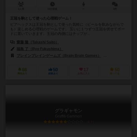
2人用
15分前後
ー
3件
王冠を駒として使った心理戦ゲーム！
ビアヘックスは王冠を駒として使った気軽に（ビールを飲みながらで
も）楽しめる心理戦のゲームです。 互いに１つずつ王冠を伏せてボー
ドに置いていきます。王冠の内側にはチップが...
齋藤 隆（Takashi Saito）
福島 了（Ryo Fukushima）
ブレインブレインゲームズ（Brain Brain Games）
ハッピーゲームズ(
66
50
17
50
興味あり
経験あり
お気に入り
持ってる
グラギャモン
Graffiti Gammon
6.1