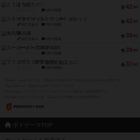
とうほうの！
42
PT
紹介文なし
1件の投稿
スターマイン・ラミー ポケット
42
PT
紹介文あり
2件の投稿
海兵隊
39
PT
紹介文あり
1件の投稿
スーパーストア3000
39
PT
紹介文なし
1件の投稿
フリップ７：復讐心とともに
37
PT
紹介文なし
2件の投稿
※Apple、Apple のロゴ は、米国および他の国々で登録されたApple Inc.の商標です。
※App Store は、Apple Inc.のサービスマークです。
※Android は、グーグル インコーポレイテッドの商標または登録商標です。
※Google Play とそのロゴは、Google Inc.の商標または登録商標です。
ボドゲーマTOP