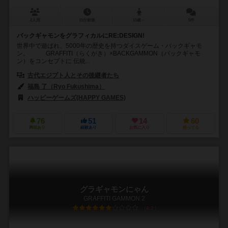
2人用
15分前後
15歳～
5件
バックギャモンをグラフィカルにRE:DESIGN!
世界中で遊ばれ、5000年の歴史を持つダイスゲーム・バックギャモ
ン。 GRAFFITI（らくがき）×BACKGAMMON（バックギャモ
ン）をコンセプトに 伝統...
古代エジプト人とその後継者たち
福島 了（Ryo Fukushima）
ハッピーゲームズ(HAPPY GAMES)
76
51
14
60
興味あり
経験あり
お気に入り
持ってる
グラギャモンにゃん
GRAFFITI GAMMON 2
6.2