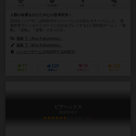
2人用
10分前後
8歳～
8件
人類の命運をかけたAIとの思考対決！
ZIXZA（ジグザ）は80年代サイバーパンク小説をモチーフにした、 電
脳世界でハッカーとガードに分かれプレイする2人用対戦ゲーム！ 『移
動』『回転』『攻撃』の3つの方...
福島 了（Ryo Fukushima）
福島 了（Ryo Fukushima）
ハッピーゲームズ(HAPPY GAMES)
77
110
19
114
興味あり
経験あり
お気に入り
持ってる
ビアヘックス
BEERHEX
6.1