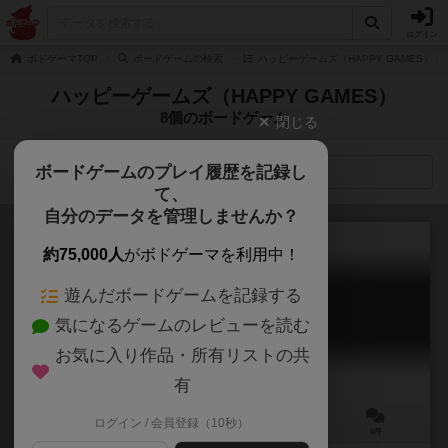
ログイン
ボドゲーマTOP
ボードゲームの検索
ハッピーゲームズ（HAPPY GAMES） 
ハッピーゲームズ（HAPPY GAMES）
8個のボードゲーム
閉じる
ボードゲームのプレイ履歴を記録し
検索メニュー
て、
自分のデータを管理しませんか？
約75,000人
がボドゲーマを利用中！
遊んだボードゲームを記録する
幻影探偵団
気になるゲームのレビューを読む
Phantom Detectives
6.3
お気に入り作品・所有リストの共
有
ログイン / 会員登録（10秒）
3～4人
60分前後
12歳～
6件