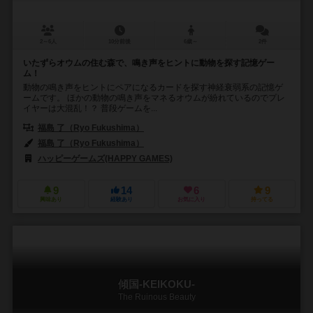
2～6人
10分前後
6歳～
2件
いたずらオウムの住む森で、鳴き声をヒントに動物を探す記憶ゲー
ム！
動物の鳴き声をヒントにペアになるカードを探す神経衰弱系の記憶ゲ
ームです。 ほかの動物の鳴き声をマネるオウムが紛れているのでプレ
イヤーは大混乱！？ 普段ゲームを...
福島 了（Ryo Fukushima）
福島 了（Ryo Fukushima）
ハッピーゲームズ(HAPPY GAMES)
9
14
6
9
興味あり
経験あり
お気に入り
持ってる
傾国-KEIKOKU-
The Ruinous Beauty