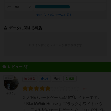
2
アート・外見
似たプレイ感のゲームを探す→
データに関する報告
ログインするとフォームが表示されます
レビュー 5件
たまご
205名
1名
0
充実
午後くま
２人対戦カードゲーム単独プレイヤーです。
「BlackWhiteHouse 」ブラックホワイトハウ
ス、二人対戦のカードゲームで、ソロではプレ