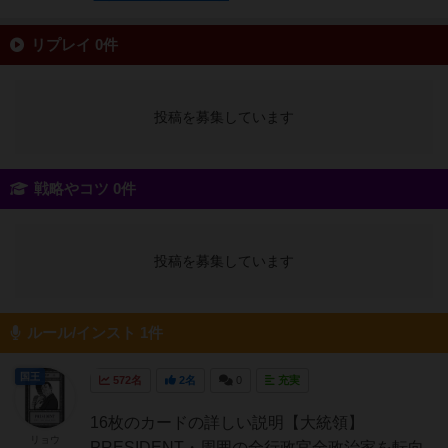
リプレイ 0件
投稿を募集しています
戦略やコツ 0件
投稿を募集しています
ルール/インスト 1件
国王
572名
2名
0
充実
16枚のカードの詳しい説明【大統領】
リョウ
PRESIDENT・周囲の全行政官全政治家を転向