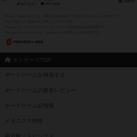
39
PT
紹介文あり
6件の投稿
※Apple、Apple のロゴ は、米国および他の国々で登録されたApple Inc.の商標です。
※App Store は、Apple Inc.のサービスマークです。
※Android は、グーグル インコーポレイテッドの商標または登録商標です。
※Google Play とそのロゴは、Google Inc.の商標または登録商標です。
ボドゲーマTOP
ボードゲームを検索する
ボードゲームの新着レビュー
ボードゲーム会情報
メカニクス特集
掲示板・トピックス