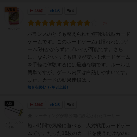
大賢者
288名
1名
0
ホッパー
バランスのとても整えられた短期決戦型カード
ゲームです。このホードゲームは慣れれば1ゲ
ーム5分かからずにプレイが可能です。さら
に、なんといっても値段が安い！ボードゲーム
を手軽に体験するには最適な物です。ルールは
簡単ですが、ゲーム内容は白熱しやすいです。
また、カードの効果連鎖は...
続きを読む（2年以上前）
大臣
229名
2名
0
レーティングが非公開に設定されたユーザー
ウィドウズウ
短い時間で気軽に遊べる二人対戦用カードゲー
ェイル
ムです。たった16枚のカードを使うだけなのに