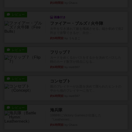
約3時間前
by Chaco
レビュー
画像付き
ファイアー・ブルズ / 火牛陣
火牛を引き連れて敵を殲滅させる。縦か斜めで前2
列まで攻撃できるが、自分...
約5時間前
by うらまこ
レビュー
フリップ７
カードをめくるかパスをするかを決めてパスした
時のカード数字が得点になる...
約6時間前
by mob567
レビュー
コンセプト
親のプレイヤーがお題を決めて限られたヒントの
中から他のプレイヤーに当て...
約6時間前
by mob567
レビュー
海兵隊
1988年にVictory Gamesが出版した
『Leathernec...
約6時間前
by Chaco