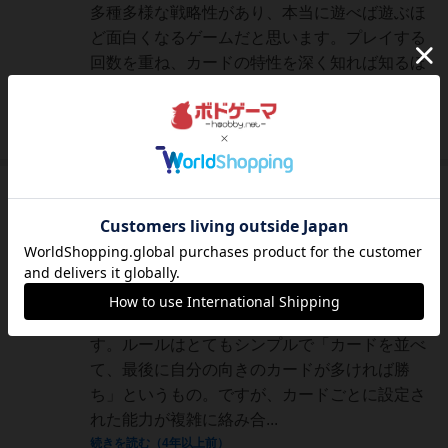
多種多様な戦略性があり、本当に遊べば遊ぶほ
ど面白くなるゲームだと思います。プレイする
回数を重ね、カードの特性を深く知れば知るほ
ど、それぞれのカードの有効な使い方、関係性
の発見があり、なるほ...
続きを読む（4年弱前）
国王
346名
0名
4
画像
充実
リョウ
権力と陰謀が渦巻く、短時間で熱中できる心理
戦！『ブラックホワイトハウス』は、わずか16
枚のカードで遊べる2人専用のカードゲームで
す。ルールはとてもシンプルで「カードを並べ
て、最後に自分の向きのカードが多ければ勝
ち」というもの。ですが、カードごとに設定さ
れた能力が複雑に絡み合...
続きを読む（4年以上前）