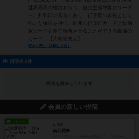
世界最高の権力を持つ、自由主義陣営のリーダ
ー。共和国の元首であり、行政府の首長として
強力な権限を持つ。周囲の行政官カードと政治
家カードを全て転向させることができる最強の
カード。【大統領夫人】...
続きを読む（4年以上前）
掲示板 0件
投稿を募集しています
会員の新しい投稿
レビュー
充実
南北戦争
1983年にVictory Gamesが出版した『The Civil ...