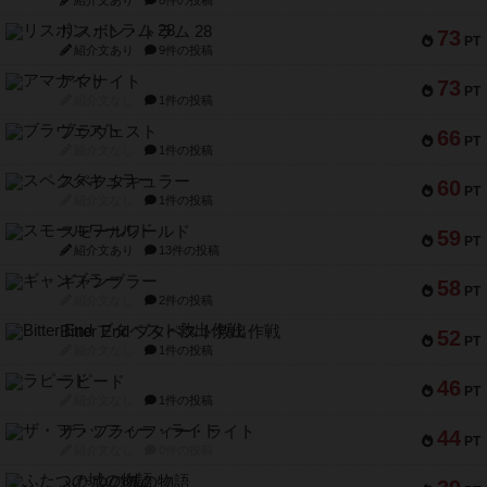
リスボン・トラム 28
73
PT
紹介文あり
9件の投稿
アマナイト
73
PT
紹介文なし
1件の投稿
ブラヴェスト
66
PT
紹介文なし
1件の投稿
スペクタキュラー
60
PT
紹介文なし
1件の投稿
スモールワールド
59
PT
紹介文あり
13件の投稿
ギャンブラー
58
PT
紹介文なし
2件の投稿
Bitter End ブタペスト救出作戦
52
PT
紹介文なし
1件の投稿
ラピード
46
PT
紹介文なし
1件の投稿
ザ・フラッフィー・ライト
44
PT
紹介文なし
0件の投稿
ふたつの城の物語