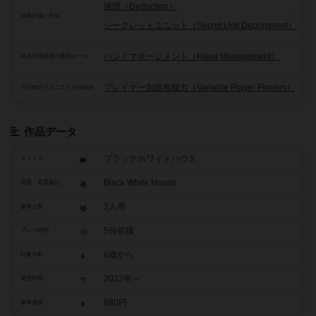
推理（Deduction）
情報の扱い方等
シークレットユニット（Secret Unit Deployment）
ハンドマネージメント（Hand Management）
得点や資源等の獲得ルール
プレイヤー別固有能力（Variable Player Powers）
その他のメカニクスや仕組み
作品データ
ブラックホワイトハウス
タイトル
Black White House
原題・英題表記
2人用
参加人数
5分前後
プレイ時間
6歳から
対象年齢
2022年～
発売時期
880円
参考価格