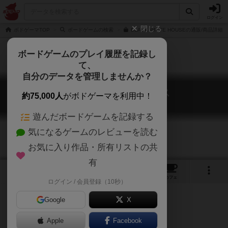
ログイン
閉じる
ボドゲーマTOP
ボードゲームの検索
BLACK WHITE HOUSEの通販/商品詳細
ボードゲームのプレイ履歴を記録し
て、
自分のデータを管理しませんか？
ブラックホワイトハウス
約75,000人
がボドゲーマを利用中！
Black White House
遊んだボードゲームを記録する
気になるゲームのレビューを読む
お気に入り作品・所有リストの共
有
10
1
5
6
トップ
画像
動画
レビュー
カフェ
ログイン / 会員登録（10秒）
Google
X
Apple
Facebook