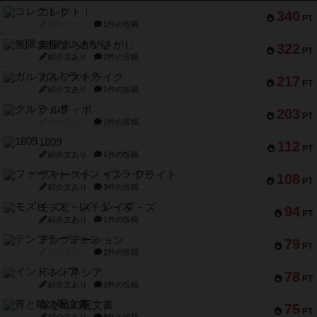
コレクト！
340
PT
紹介文なし
1件の投稿
無限まちがいさがし
322
PT
紹介文あり
2件の投稿
ガルフストライク
217
PT
紹介文あり
1件の投稿
クルティボ
203
PT
紹介文なし
1件の投稿
1809
112
PT
紹介文あり
1件の投稿
ファースト・イン・フライト
108
PT
紹介文あり
3件の投稿
モズビ－ズ・レイダ－ズ
94
PT
紹介文あり
1件の投稿
テンプテーション
79
PT
紹介文なし
2件の投稿
インドネシア
78
PT
紹介文あり
2件の投稿
宵と暁の呪文書
75
PT
紹介文あり
8件の投稿