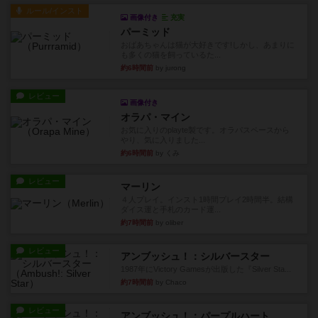
ルール/インスト
画像付き
充実
パーミッド
おばあちゃんは猫が大好きです!しかし、あまりに
も多くの猫を飼っているた...
約6時間前
by jurong
レビュー
画像付き
オラパ・マイン
お気に入りのplayte製です。オラパスペースから
やり、気に入りました...
約6時間前
by くみ
レビュー
マーリン
４人プレイ。インスト1時間プレイ2時間半。結構
ダイス運と手札のカード運...
約7時間前
by oliber
レビュー
アンブッシュ！：シルバースター
1987年にVictory Gamesが出版した『Silver Sta...
約7時間前
by Chaco
レビュー
アンブッシュ！：パープルハート