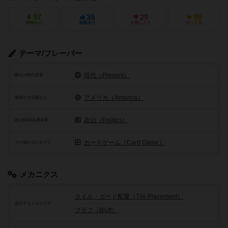
97
39
29
99
興味あり
経験あり
お気に入り
持ってる
テーマ/フレーバー
現代（Present）
舞台の時代背景
アメリカ（America）
地域や文化圏など
政治（Politics）
政治経済/各種産業
カードゲーム（Card Game）
その他のコンセプト
メカニクス
タイル・カード配置（Tile Placement）
頻出するメカニクス
ブラフ（Bluff）