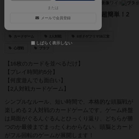
または
何度遊んでも面白い！たった5分で超簡単！2
メールで会員登録
人対戦カードゲーム
カードゲーム
2人対戦
#ボドゲフリマ16三宮
しばらく表示しない
心理戦
ブラフ
【16枚のカードを並べるだけ】
【プレイ時間約5分】
【何度遊んでも面白い】
【2人対戦カードゲーム】
シンプルなルール、短い時間で、本格的な頭脳戦が
楽しめる２人対戦のカードゲームです。ゲーム終盤
は局面がぐるんぐるんとひっくり返り、どちらが勝
つのか最後までまったくわからない、頭脳とカード
がフル回転のゲームが展開します！