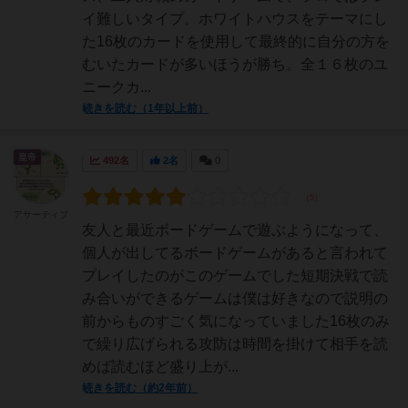
イ難しいタイプ。ホワイトハウスをテーマにし
た16枚のカードを使用して最終的に自分の方を
むいたカードが多いほうが勝ち。全１６枚のユ
ニークカ...
続きを読む（1年以上前）
皇帝
492名
2名
0
アサーティブ
友人と最近ボードゲームで遊ぶようになって、
個人が出してるボードゲームがあると言われて
プレイしたのがこのゲームでした短期決戦で読
み合いができるゲームは僕は好きなので説明の
前からものすごく気になっていました16枚のみ
で繰り広げられる攻防は時間を掛けて相手を読
めば読むほど盛り上が...
続きを読む（約2年前）