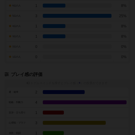
1
8%
6点の人
3
25%
5点の人
1
8%
4点の人
1
8%
3点の人
0
0%
2点の人
0
0%
1点の人
プレイ感の評価
トグルスイッチを押すとプレイ感（
※
）の投票ができます
2
運・確率
4
戦略・判断力
1
交渉・立ち回り
3
心理戦・ブラフ
1
攻防・戦闘