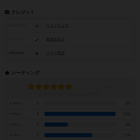
クレジット
フクイリョウ
ゲームデザイン
杏城百合子
アートワーク
フクイ商店
関連企業/団体
レーティング
レーティングを行うには
ログイン
が必要です
0
0%
10点の人
3
25%
9点の人
1
8%
8点の人
2
17%
7点の人