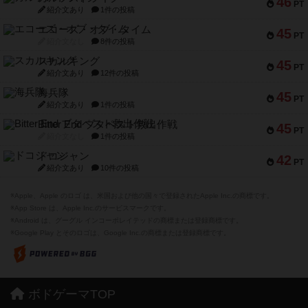
46
PT
紹介文あり
1件の投稿
エコーズ・オブ・タイム
45
PT
紹介文なし
8件の投稿
スカルキング
45
PT
紹介文あり
12件の投稿
海兵隊
45
PT
紹介文あり
1件の投稿
Bitter End ブタペスト救出作戦
45
PT
紹介文なし
1件の投稿
ドコジャン
42
PT
紹介文あり
10件の投稿
※Apple、Apple のロゴ は、米国および他の国々で登録されたApple Inc.の商標です。
※App Store は、Apple Inc.のサービスマークです。
※Android は、グーグル インコーポレイテッドの商標または登録商標です。
※Google Play とそのロゴは、Google Inc.の商標または登録商標です。
ボドゲーマTOP