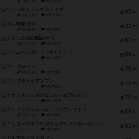
紹介文あり
1件の投稿
ワン・トゥ・ファイブ
97
PT
紹介文あり
1件の投稿
南北戦争
91
PT
紹介文あり
1件の投稿
ふたつの城の物語
91
PT
紹介文あり
6件の投稿
ノームズ・アット・ナイト
88
PT
紹介文なし
1件の投稿
マーリン
76
PT
紹介文あり
6件の投稿
フラットアイアン
75
PT
紹介文なし
2件の投稿
トランスオリエント・エクスプレス
70
PT
紹介文なし
1件の投稿
アンブッシュ！：ムーブアウト！
59
PT
紹介文あり
1件の投稿
キャプテン・フリップ：イスラ・ボンバ
51
PT
紹介文なし
2件の投稿
ガルフストライク