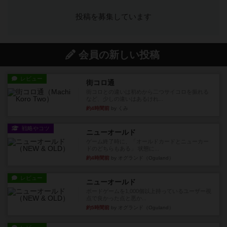
投稿を募集しています
会員の新しい投稿
レビュー
街コロ通
街コロとの違いは初めから二つサイコロを振れる
など、少しの違いはあるけれ...
約4時間前
by くみ
戦略やコツ
ニューオールド
ゲーム終了時に、「オールドカードとニューカー
ドのどちらもある」 状態に...
約4時間前
by オグランド（Oguland）
レビュー
ニューオールド
ボードゲームを1,000個以上持っているユーザー視
点で良かった点と悪か...
約5時間前
by オグランド（Oguland）