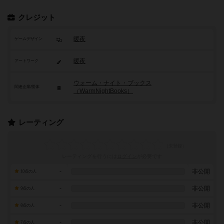
クレジット
暖夜
ゲームデザイン
暖夜
アートワーク
ウォーム・ナイト・ブックス
関連企業/団体
（WarmNightBooks）
レーティング
レーティングを行うには
ログイン
が必要です
-
非公開
10点の人
-
非公開
9点の人
-
非公開
8点の人
-
非公開
7点の人