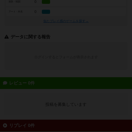
0
攻防・戦闘
0
アート・外見
似たプレイ感のゲームを探す→
データに関する報告
ログインするとフォームが表示されます
レビュー 0件
投稿を募集しています
リプレイ 0件