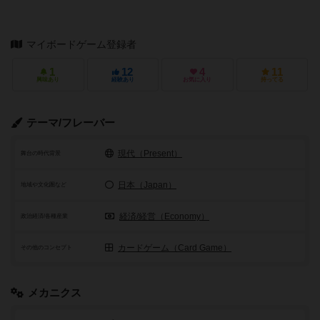
マイボードゲーム登録者
1
12
4
11
興味あり
経験あり
お気に入り
持ってる
テーマ/フレーバー
現代（Present）
舞台の時代背景
日本（Japan）
地域や文化圏など
経済/経営（Economy）
政治経済/各種産業
カードゲーム（Card Game）
その他のコンセプト
メカニクス