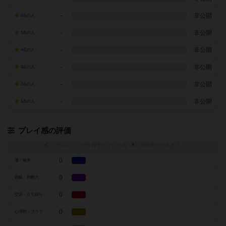
-
非公開
6点の人
-
非公開
5点の人
-
非公開
4点の人
-
非公開
3点の人
-
非公開
2点の人
-
非公開
1点の人
プレイ感の評価
トグルスイッチを押すとプレイ感（
※
）の投票ができます
0
運・確率
0
戦略・判断力
0
交渉・立ち回り
0
心理戦・ブラフ