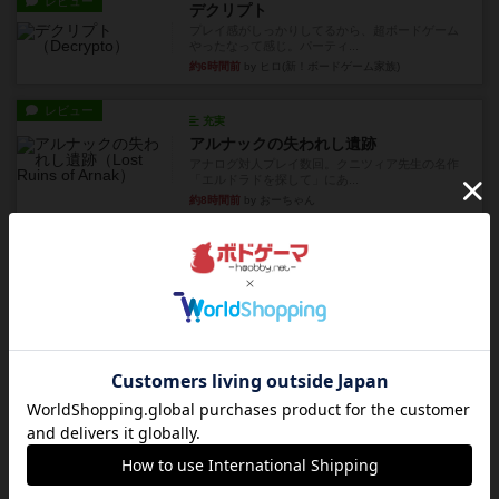
レビュー
デクリプト
プレイ感がしっかりしてるから、超ボードゲーム
やったなって感じ。パーティ...
約6時間前
by ヒロ(新！ボードゲーム家族)
レビュー
充実
アルナックの失われし遺跡
アナログ対人プレイ数回。クニツィア先生の名作
「エルドラドを探して」にあ...
約8時間前
by おーちゃん
ルール/インスト
画像付き
充実
マーケットフレッシュ
目的あなたの店先に農産物の木箱を戦略的に積み
重ねて在庫を最大化し、競合...
約12時間前
by jurong
レビュー
メメントオンラインタクティクス
どんどん物量が増えて大変になっていく押し付け
合いが楽しいゲーム盛り上が...
約13時間前
by nekomanma222
レビュー
ヘックメック