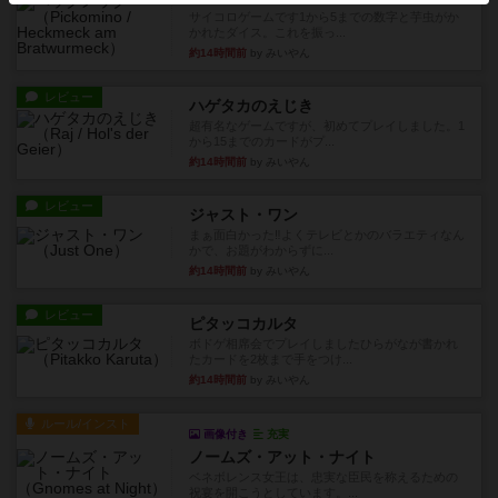
サイコロゲームです1から5までの数字と芋虫がか
かれたダイス。これを振っ...
約14時間前
by みいやん
レビュー
ハゲタカのえじき
超有名なゲームですが、初めてプレイしました。1
から15までのカードがプ...
約14時間前
by みいやん
レビュー
ジャスト・ワン
まぁ面白かった‼️よくテレビとかのバラエティなん
かで、お題がわからずに...
約14時間前
by みいやん
レビュー
ピタッコカルタ
ボドゲ相席会でプレイしましたひらがなが書かれ
たカードを2枚まで手をつけ...
約14時間前
by みいやん
ルール/インスト
画像付き
充実
ノームズ・アット・ナイト
ベネボレンス女王は、忠実な臣民を称えるための
祝宴を開こうとしています。...