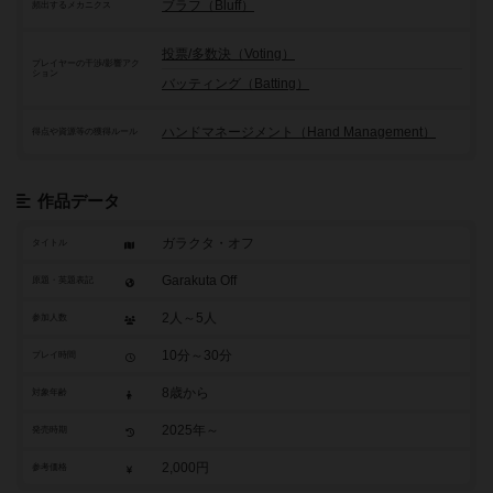
ブラフ（Bluff）
頻出するメカニクス
投票/多数決（Voting）
プレイヤーの干渉/影響アク
ション
バッティング（Batting）
ハンドマネージメント（Hand Management）
得点や資源等の獲得ルール
作品データ
ガラクタ・オフ
タイトル
Garakuta Off
原題・英題表記
2人～5人
参加人数
10分～30分
プレイ時間
8歳から
対象年齢
2025年～
発売時期
2,000円
参考価格