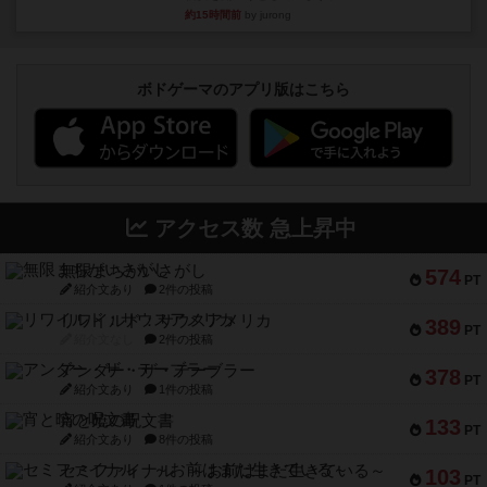
約15時間前
by jurong
ボドゲーマのアプリ版はこちら
アクセス数 急上昇中
無限まちがいさがし
574
PT
紹介文あり
2件の投稿
リワイルド：サウスアメリカ
389
PT
紹介文なし
2件の投稿
アンダー・ザ・テーブラー
378
PT
紹介文あり
1件の投稿
宵と暁の呪文書
133
PT
紹介文あり
8件の投稿
セミファイナル ～お前はまだ生きている～
103
PT