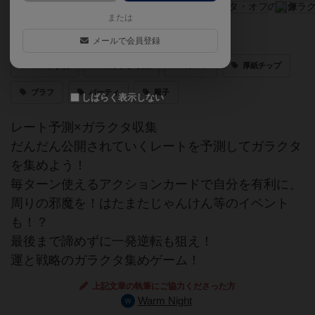
または
運と戦略のガラクタ集めゲーム！
メールで会員登録
レート予測
ガラクタ収集
カード
厚紙チップ
ブラフ
パーティ
親子
しばらく表示しない
レート予測×ガラクタ収集
だんだん公開されていくレートを予測してガラクタ
を集めよう！
毎ターン使えるアクションカードで自分を有利に、
周りの邪魔を！はたまたじゃんけん等のイベント
も！？
最後まで諦めずに一発逆転も狙え！
運と戦略のガラクタ集めゲーム！
上記文章の執筆にご協力くださった方
Warm Night