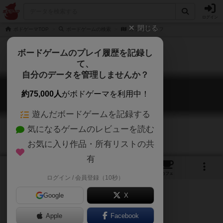
ログイン
閉じる
ボドゲーマTOP
ボードゲームの検索
ガラクタ・オフ
ボードゲームのプレイ履歴を記録し
て、
自分のデータを管理しませんか？
ガラクタ・オフ
約75,000人
がボドゲーマを利用中！
Garakuta Off
遊んだボードゲームを記録する
気になるゲームのレビューを読む
お気に入り作品・所有リストの共
有
5
1
トップ
画像
動画
レビュー
カフェ
ログイン / 会員登録（10秒）
Google
X
Apple
Facebook