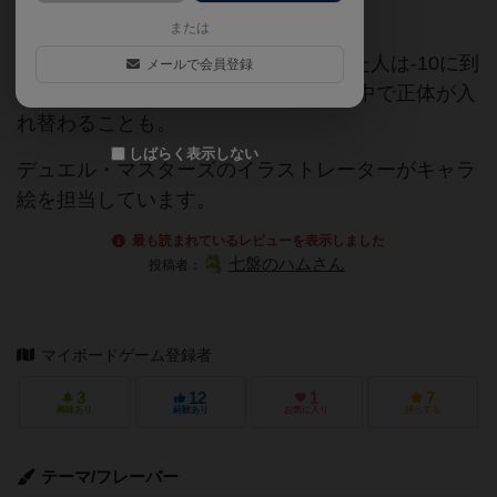
誰もが嘘をつける正体隠匿。
または
正直に宣言した人は+10に、嘘をついた人は-10に到
メールで会員登録
達することを目指します。ただし、途中で正体が入
れ替わることも。
しばらく表示しない
デュエル・マスターズのイラストレーターがキャラ
絵を担当しています。
最も読まれているレビューを表示しました
七盤のハムさん
投稿者：
マイボードゲーム登録者
3
12
1
7
興味あり
経験あり
お気に入り
持ってる
テーマ/フレーバー