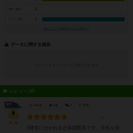
0
攻防・戦闘
2
アート・外見
似たプレイ感のゲームを探す→
データに関する報告
ログインするとフォームが表示されます
レビュー 2件
皇帝
101名
1名
0
充実
青い猿
3陣営に分かれる正体隠匿系です。手札を使