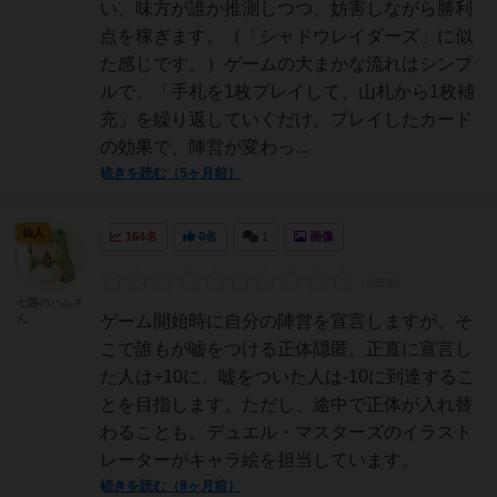
い、味方が誰か推測しつつ、妨害しながら勝利
点を稼ぎます。（「シャドウレイダーズ」に似
た感じです。）ゲームの大まかな流れはシンプ
ルで、「手札を1枚プレイして、山札から1枚補
充」を繰り返していくだけ。プレイしたカード
の効果で、陣営が変わっ...
続きを読む（5ヶ月前）
仙人
164名
0名
1
画像
七盤のハムさ
ん
ゲーム開始時に自分の陣営を宣言しますが、そ
こで誰もが嘘をつける正体隠匿。正直に宣言し
た人は+10に、嘘をついた人は-10に到達するこ
とを目指します。ただし、途中で正体が入れ替
わることも。デュエル・マスターズのイラスト
レーターがキャラ絵を担当しています。
続きを読む（8ヶ月前）