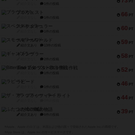
73
PT
紹介文なし
1件の投稿
ブラヴェスト
66
PT
紹介文なし
1件の投稿
スペクタキュラー
60
PT
紹介文なし
1件の投稿
スモールワールド
59
PT
紹介文あり
13件の投稿
ギャンブラー
58
PT
紹介文なし
2件の投稿
Bitter End ブタペスト救出作戦
52
PT
紹介文なし
1件の投稿
ラピード
46
PT
紹介文なし
1件の投稿
ザ・フラッフィー・ライト
44
PT
紹介文なし
0件の投稿
ふたつの城の物語
39
PT
紹介文あり
6件の投稿
※Apple、Apple のロゴ は、米国および他の国々で登録されたApple Inc.の商標です。
※App Store は、Apple Inc.のサービスマークです。