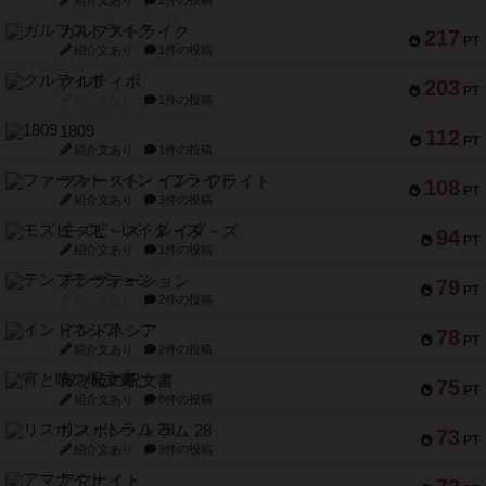
紹介文あり
2件の投稿
ガルフストライク
217
PT
紹介文あり
1件の投稿
クルティボ
203
PT
紹介文なし
1件の投稿
1809
112
PT
紹介文あり
1件の投稿
ファースト・イン・フライト
108
PT
紹介文あり
3件の投稿
モズビ－ズ・レイダ－ズ
94
PT
紹介文あり
1件の投稿
テンプテーション
79
PT
紹介文なし
2件の投稿
インドネシア
78
PT
紹介文あり
2件の投稿
宵と暁の呪文書
75
PT
紹介文あり
8件の投稿
リスボン・トラム 28
73
PT
紹介文あり
9件の投稿
アマナイト