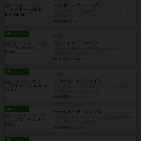
アンダー・ザ・テーブラー
笑えるバカゲームを集めているライトゲーマーと
してのレビューです。正体隠...
約5時間前
by toyota
レビュー
充実
ワン・トゥ・ファイブ
とにかくお手軽にすき間時間をうめるゲームとし
て重宝するゲームです。いわ...
約6時間前
by nabekoh
レビュー
充実
エコーズ・オブ・タイム
カードゲームにファイナルファンタジーのアクテ
ィブタイムバトル（もしくは...
約10時間前
by ジェイとと
レビュー
シャット・ザ・ボックス
とてもシンプルなダイスゲーム。2つのダイスを振
って、出目の合計を自分の...
約11時間前
by OSAっち
レビュー