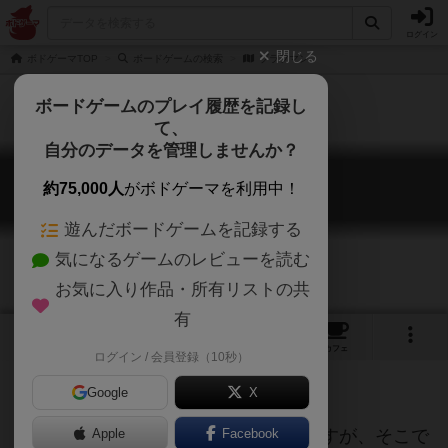
ログイン
閉じる
ボドゲーマTOP
ボードゲームの検索
ブラフマン
ボードゲームのプレイ履歴を記録し
て、
自分のデータを管理しませんか？
ブラフマン
約75,000人
がボドゲーマを利用中！
Bluff Man
遊んだボードゲームを記録する
気になるゲームのレビューを読む
お気に入り作品・所有リストの共
有
1
2
2
トップ
画像
動画
レビュー
カフェ
ログイン / 会員登録（10秒）
Google
X
ゲーム開始時に自分の陣営を宣言しますが、そこで
Apple
Facebook