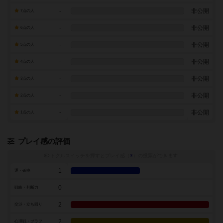
-
非公開
7点の人
-
非公開
6点の人
-
非公開
5点の人
-
非公開
4点の人
-
非公開
3点の人
-
非公開
2点の人
-
非公開
1点の人
プレイ感の評価
トグルスイッチを押すとプレイ感（
※
）の投票ができます
1
運・確率
0
戦略・判断力
2
交渉・立ち回り
2
心理戦・ブラフ