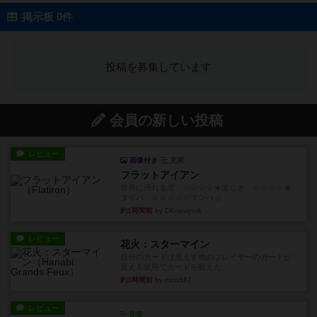
掲示板 0件
投稿を募集しています
会員の新しい投稿
レビュー
画像付き
充実
フラットアイアン
世界に浸れる度 ☆☆☆☆★楽しさ ☆☆☆☆★
タイパ ☆☆☆☆☆マンハッ...
約1時間前
by DKnewyork
レビュー
花火：スターマイン
自分のカードは見えず他のプレイヤーのカードが
見える状態でカードを教えた...
約3時間前
by mob567
レビュー
充実