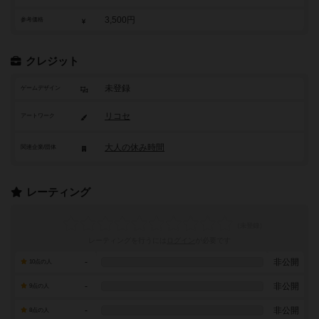
3,500円
参考価格
クレジット
未登録
ゲームデザイン
リコセ
アートワーク
大人の休み時間
関連企業/団体
レーティング
レーティングを行うには
ログイン
が必要です
-
非公開
10点の人
-
非公開
9点の人
-
非公開
8点の人