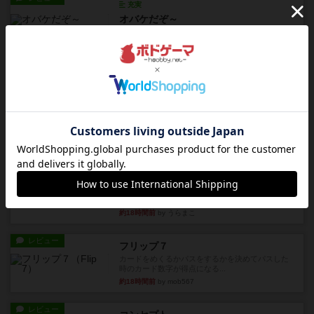
充実
オバケだぞ～
対人アナログプレイ。簡単なルールで誰とでも遊
べるゲーム。こんなの子ども...
約12時間前
by おーちゃん
レビュー
充実
南北戦争
1983年にVictory Gamesが出版した『The Civil ...
約15時間前
by Chaco
レビュー
画像付き
ファイアー・ブルズ / 火牛陣
火牛を引き連れて敵を殲滅させる。縦か斜めで前2
列まで攻撃できるが、自分...
約18時間前
by うらまこ
レビュー
フリップ７
カードをめくるかパスをするかを決めてパスした
時のカード数字が得点になる...
約18時間前
by mob567
レビュー