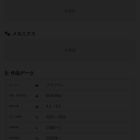
未登録
メカニクス
未登録
作品データ
ブラフマン
タイトル
Bluff Man
原題・英題表記
4人～9人
参加人数
20分～40分
プレイ時間
13歳から
対象年齢
2025年～
発売時期