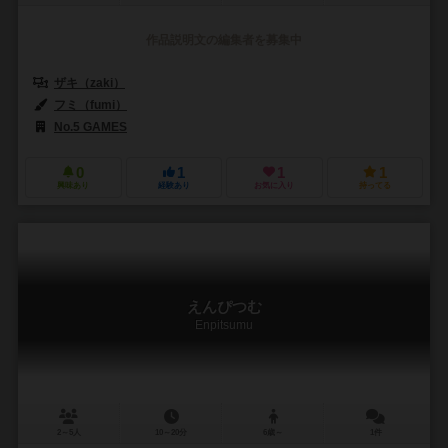
作品説明文の編集者を募集中
ザキ（zaki）
フミ（fumi）
No.5 GAMES
0
1
1
1
興味あり
経験あり
お気に入り
持ってる
えんぴつむ
Enpitsumu
2～5人
10～20分
6歳～
1件