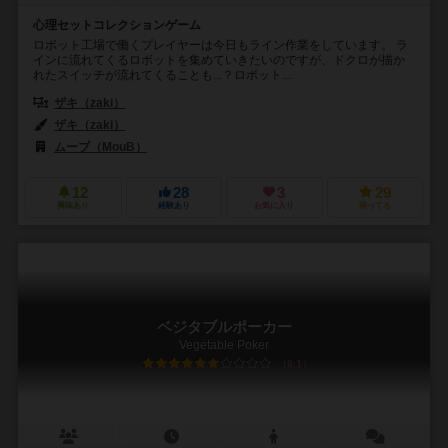
心理セットコレクションゲーム
ロボット工場で働くプレイヤーは今日もライン作業をしています。 ラ
インに流れてくるロボットを集めていきたいのですが、ドクロが描か
れたスイッチが流れてくることも...？ロボット...
ザキ（zaki）
ザキ（zaki）
ムーブ（MouB）
12
28
3
29
興味あり
経験あり
お気に入り
持ってる
ベジタブルポーカー
Vegetable Poker
6.1