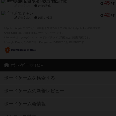
Bitter End ブタペスト救出作戦
45
PT
紹介文なし
1件の投稿
ドコジャン
42
PT
紹介文あり
10件の投稿
※Apple、Apple のロゴ は、米国および他の国々で登録されたApple Inc.の商標です。
※App Store は、Apple Inc.のサービスマークです。
※Android は、グーグル インコーポレイテッドの商標または登録商標です。
※Google Play とそのロゴは、Google Inc.の商標または登録商標です。
ボドゲーマTOP
ボードゲームを検索する
ボードゲームの新着レビュー
ボードゲーム会情報