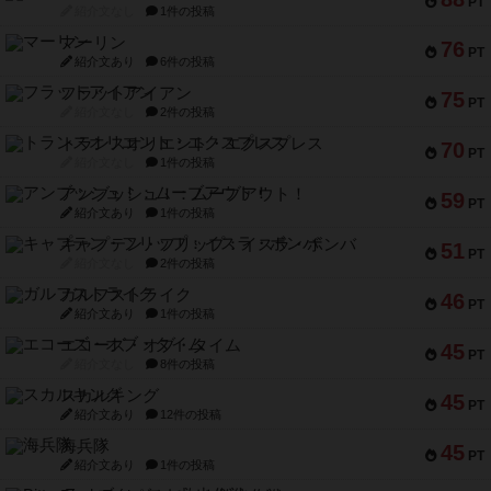
PT
紹介文なし
1件の投稿
マーリン
76
PT
紹介文あり
6件の投稿
フラットアイアン
75
PT
紹介文なし
2件の投稿
トランスオリエント・エクスプレス
70
PT
紹介文なし
1件の投稿
アンブッシュ！：ムーブアウト！
59
PT
紹介文あり
1件の投稿
キャプテン・フリップ：イスラ・ボンバ
51
PT
紹介文なし
2件の投稿
ガルフストライク
46
PT
紹介文あり
1件の投稿
エコーズ・オブ・タイム
45
PT
紹介文なし
8件の投稿
スカルキング
45
PT
紹介文あり
12件の投稿
海兵隊
45
PT
紹介文あり
1件の投稿