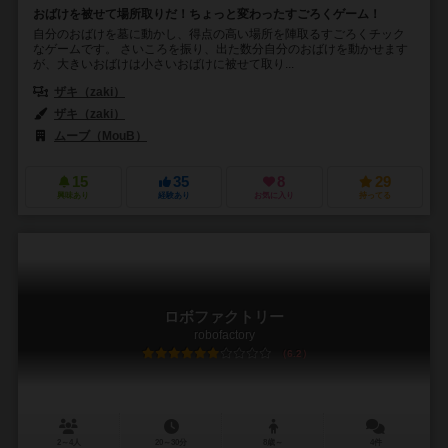
おばけを被せて場所取りだ！ちょっと変わったすごろくゲーム！
自分のおばけを墓に動かし、得点の高い場所を陣取るすごろくチック
なゲームです。 さいころを振り、出た数分自分のおばけを動かせます
が、大きいおばけは小さいおばけに被せて取り...
ザキ（zaki）
ザキ（zaki）
ムーブ（MouB）
15
35
8
29
興味あり
経験あり
お気に入り
持ってる
ロボファクトリー
robofactory
6.2
2～4人
20～30分
8歳～
4件