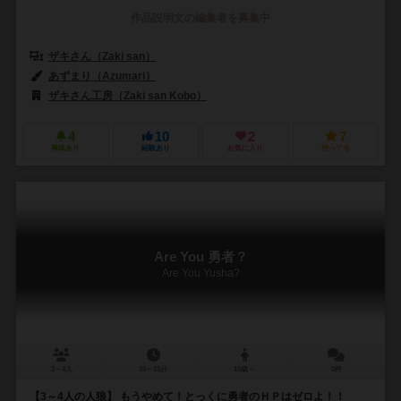
作品説明文の編集者を募集中
ザキさん（Zaki san）
あずまり（Azumari）
ザキさん工房（Zaki san Kobo）
4
10
2
7
興味あり
経験あり
お気に入り
持ってる
Are You 勇者？
Are You Yusha?
3～4人
10～15分
10歳～
0件
【3～4人の人狼】 もうやめて！とっくに勇者のＨＰはゼロよ！！