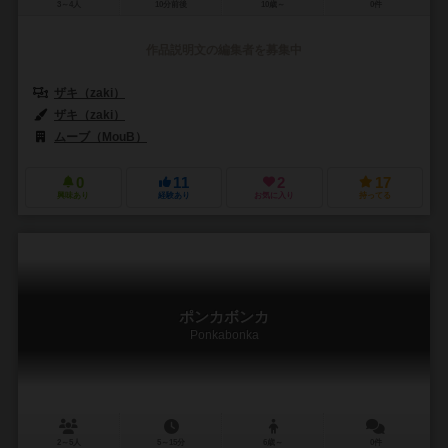
3～4人
10分前後
10歳～
0件
作品説明文の編集者を募集中
ザキ（zaki）
ザキ（zaki）
ムーブ（MouB）
0
11
2
17
興味あり
経験あり
お気に入り
持ってる
ポンカボンカ
Ponkabonka
2～5人
5～15分
6歳～
0件