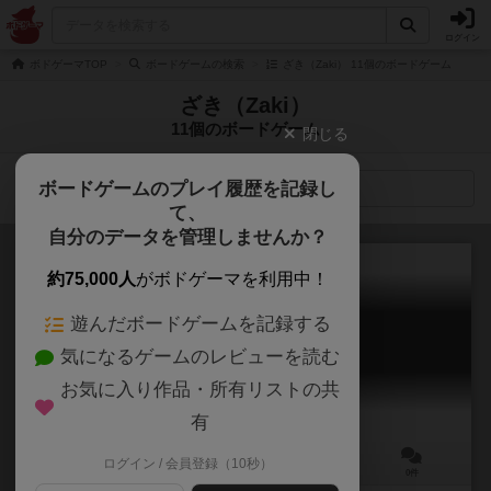
ログイン
ボドゲーマTOP
ボードゲームの検索
ざき（Zaki） 11個のボードゲーム
ざき（Zaki）
11個のボードゲーム
閉じる
ボードゲームのプレイ履歴を記録し
検索メニュー
て、
自分のデータを管理しませんか？
約75,000人
がボドゲーマを利用中！
遊んだボードゲームを記録する
ヤエザキ
気になるゲームのレビューを読む
Yea-Zaki
お気に入り作品・所有リストの共
有
ログイン / 会員登録（10秒）
3～7人
5～10分
7歳～
0件