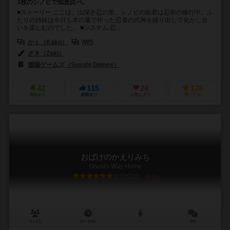
3枚のシノビで知恵比べ。
■ストーリー ここは、山深き忍の里。シノビの姫君は忍術の修行中。ふ
たりの姉妹は今日も木の葉で作った忍者の式神を繰り出して化かし合
いを楽しむのでした。 ■システム 忍...
かく（Kaku）
IWS
ざき（Zaki）
遊陽ゲームズ（Susabi Games）
42
115
24
126
興味あり
経験あり
お気に入り
持ってる
おばけのかえりみち
Ghost's Way Home
6.3
3～4人
10～20分
ー
2件