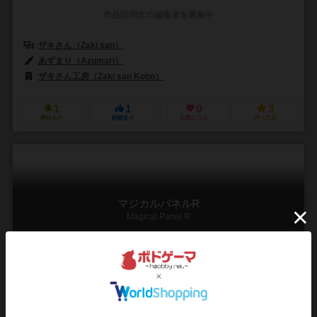
作品説明文の編集者を募集中
ザキさん（Zaki san）
あずまり（Azumari）
ザキさん工房（Zaki san Kobo）
1
1
0
3
興味あり
経験あり
お気に入り
持ってる
マジカルパネルR
Magical Panel R
2～4人
10～20分
10歳～
1件