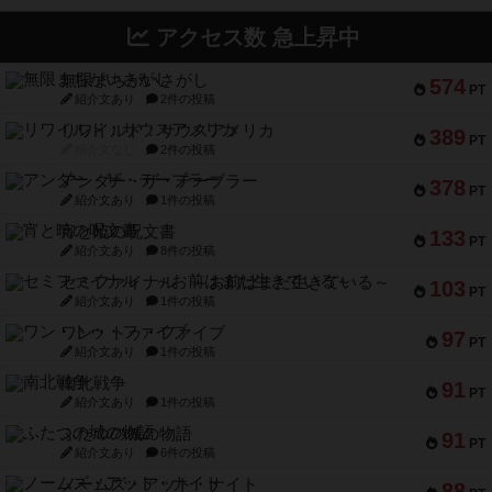
アクセス数 急上昇中
無限まちがいさがし
574
PT
紹介文あり
2件の投稿
リワイルド：サウスアメリカ
389
PT
紹介文なし
2件の投稿
アンダー・ザ・テーブラー
378
PT
紹介文あり
1件の投稿
宵と暁の呪文書
133
PT
紹介文あり
8件の投稿
セミファイナル ～お前はまだ生きている～
103
PT
紹介文あり
1件の投稿
ワン・トゥ・ファイブ
97
PT
紹介文あり
1件の投稿
南北戦争
91
PT
紹介文あり
1件の投稿
ふたつの城の物語
91
PT
紹介文あり
6件の投稿
ノームズ・アット・ナイト
88