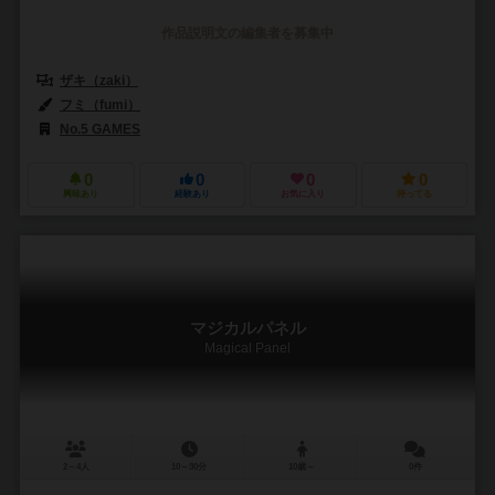
作品説明文の編集者を募集中
ザキ（zaki）
フミ（fumi）
No.5 GAMES
0
0
0
0
興味あり
経験あり
お気に入り
持ってる
マジカルパネル
Magical Panel
2～4人
10～30分
10歳～
0件