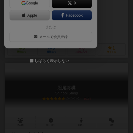
Google
X
作品説明文の編集者を募集中
Apple
Facebook
符亀 (Hugame)
または
黒子洋瓦 a.k.a. crocotile
符亀 (Hugame)
メールで会員登録
0
0
0
1
興味あり
経験あり
お気に入り
持ってる
しばらく表示しない
忍尾将棋
Shinobi Shogi
6.0
2人用
10～20分
6歳～
7件