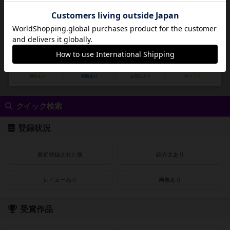
作品説明文の編集者を募集中
未登録
未登録
ザキさん工房（Zaki san Kobo）
1
6
0
10
興味あり
経験あり
お気に入り
持ってる
クイック検索
登録状況
最近登録された順
紹介文あり
レビューあり
画像あり
受賞作品