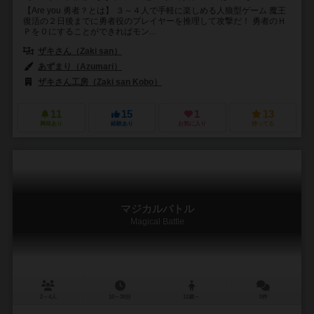
【Are you 勇者？とは】 ３～４人で手軽に楽しめる人狼型ゲーム 魔王
復活の２日後までに勇者役のプレイヤーを推理して攻撃だ！ 勇者のＨ
Ｐを０にすることができればモン...
ザキさん（Zaki san）
あずまり（Azumari）
ザキさん工房（Zaki san Kobo）
11
15
1
13
興味あり
経験あり
お気に入り
持ってる
マジカルバトル
Magical Battle
2～4人
10～30分
12歳～
0件