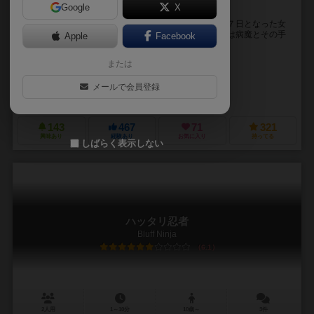
Google
X
女の子を助けるの+.(´･∀･)ﾉﾟ+.ﾀﾞｰ☆
プレイヤーは病気の女の子を助ける治癒者です。 余命７日となった女
の子を治療してください。 しかし、プレイヤーの中には病魔とその手
Apple
Facebook
先である使い魔が紛れています。 彼ら...
または
シキリト（Shikirito）
シキリト（Shikirito）
メールで会員登録
リバーゲームズ（river games）
コノス
トイドロップ（TOYDR
143
467
71
321
興味あり
経験あり
お気に入り
持ってる
しばらく表示しない
ハッタリ忍者
Bluff Ninja
6.1
2人用
1～10分
10歳～
3件