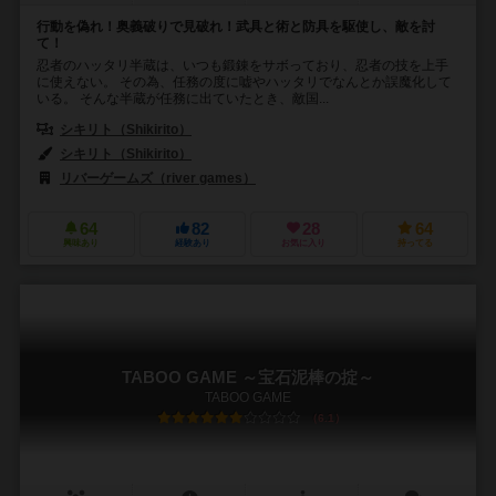
行動を偽れ！奥義破りで見破れ！武具と術と防具を駆使し、敵を討
て！
忍者のハッタリ半蔵は、いつも鍛錬をサボっており、忍者の技を上手
に使えない。 その為、任務の度に嘘やハッタリでなんとか誤魔化して
いる。 そんな半蔵が任務に出ていたとき、敵国...
シキリト（Shikirito）
シキリト（Shikirito）
リバーゲームズ（river games）
64
82
28
64
興味あり
経験あり
お気に入り
持ってる
TABOO GAME ～宝石泥棒の掟～
TABOO GAME
6.1