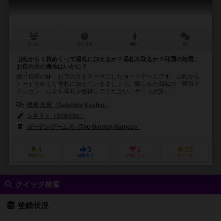
2～4人
10分前後
8歳～
3件
山札から１枚めくって場札に加えるか？場札を取るか？戦国の姫君、
お市の方の運命はいかに？
織田信長の妹・お市の方をテーマにしたカードゲームです。山札から
カードをめくり場札に加えていきましょう。限られた回数の「獲得ア
クション」により場札を獲得してください。ゲームが終...
樫尾 忠英（Tadahide Kashio）
シキリト（Shikirito）
ガーデンゲームズ（The Garden Games）
4
3
3
13
興味あり
経験あり
お気に入り
持ってる
クイック検索
登録状況