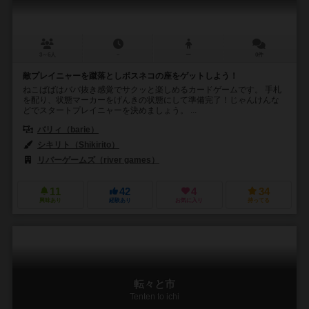
3～6人
－
ー
0件
敵プレイニャーを蹴落としボスネコの座をゲットしよう！
ねこばばはババ抜き感覚でサクッと楽しめるカードゲームです。 手札
を配り、状態マーカーをげんきの状態にして準備完了！じゃんけんな
どでスタートプレイニャーを決めましょう。 ...
バリィ（barie）
シキリト（Shikirito）
リバーゲームズ（river games）
11
42
4
34
興味あり
経験あり
お気に入り
持ってる
転々と市
Tenten to ichi