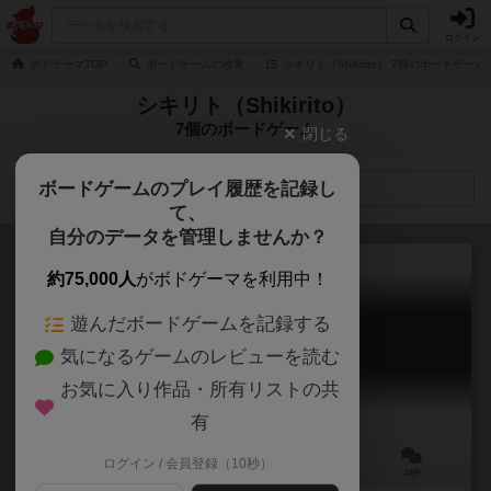
ログイン
ボドゲーマTOP
ボードゲームの検索
シキリト（Shikirito） 7個のボードゲーム
シキリト（Shikirito）
7個のボードゲーム
閉じる
ボードゲームのプレイ履歴を記録し
検索メニュー
て、
自分のデータを管理しませんか？
約75,000人
がボドゲーマを利用中！
遊んだボードゲームを記録する
命の砂時計-Limit 7 days-
気になるゲームのレビューを読む
Inochi no Sunadokei
5.8
お気に入り作品・所有リストの共
有
ログイン / 会員登録（10秒）
3～5人
10～20分
10歳～
14件