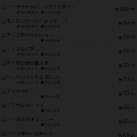
ファースト・イン・フライト
108
PT
紹介文あり
3件の投稿
モズビ－ズ・レイダ－ズ
94
PT
紹介文あり
1件の投稿
テンプテーション
79
PT
紹介文なし
2件の投稿
インドネシア
78
PT
紹介文あり
2件の投稿
宵と暁の呪文書
75
PT
紹介文あり
8件の投稿
リスボン・トラム 28
73
PT
紹介文あり
9件の投稿
アマナイト
73
PT
紹介文なし
1件の投稿
ブラヴェスト
66
PT
紹介文なし
1件の投稿
スペクタキュラー
60
PT
紹介文なし
1件の投稿
スモールワールド
59
PT