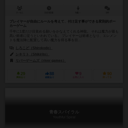
3～6人
15分前後
8歳～
3件
プレイヤーが自由にルールを考えて、付け足す事ができる変則的ポー
カーゲーム
千年に1度だけ目覚める願いをかなえてくれる神龍。 それは魔力が最も
高い術者に従うといわれている。 プレイヤーは術者となり、エレメン
トを魔法陣に配置して高い魔力を得る事を目...
しろこど（Shirokodo）
シキリト（Shikirito）
リバーゲームズ（river games）
29
88
9
90
興味あり
経験あり
お気に入り
持ってる
青春スパイラル
Youthful Spiral