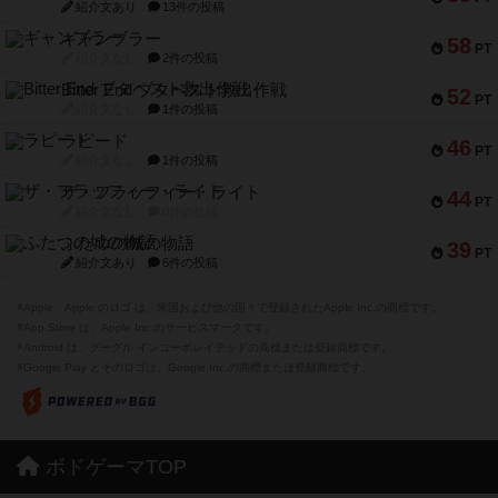
紹介文あり
13件の投稿
ギャンブラー
58
PT
紹介文なし
2件の投稿
Bitter End ブタペスト救出作戦
52
PT
紹介文なし
1件の投稿
ラピード
46
PT
紹介文なし
1件の投稿
ザ・フラッフィー・ライト
44
PT
紹介文なし
0件の投稿
ふたつの城の物語
39
PT
紹介文あり
6件の投稿
※Apple、Apple のロゴ は、米国および他の国々で登録されたApple Inc.の商標です。
※App Store は、Apple Inc.のサービスマークです。
※Android は、グーグル インコーポレイテッドの商標または登録商標です。
※Google Play とそのロゴは、Google Inc.の商標または登録商標です。
ボドゲーマTOP