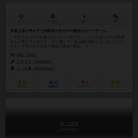
2～6人
20～30分
8歳～
4件
多重人格の男の子と幼馴染の女の子の物語のカードゲーム。
「大きくなったらお嫁さんになってあげる」、そんなありがちな約束
をした男の子と女の子。 引っ越しで一度は離れ離れになった二人だっ
たが、十年の月日を経て高校で運命の再会。 そ...
ゆお（Yuo）
シキリト（Shikirito）
こっち屋（Kocchiya）
16
21
4
42
興味あり
経験あり
お気に入り
持ってる
ねこばば
Nekobaba