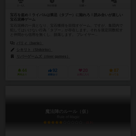
2～4人
30分前後
12歳～
6件
宝石を盗め！ライバルは禁忌（タブー）に陥れろ！読み合いが楽しい
宝石泥棒ゲーム
宝石泥棒の一員となり、宝石獲得を目指すゲーム。ですが、集団内で
犯してはいけない行為「タブー」が存在します。それを規定回数犯す
と仲間から信用を無くし、脱落します。 プレイヤー...
バリィ（barie）
シキリト（Shikirito）
リバーゲームズ（river games）
44
92
20
87
興味あり
経験あり
お気に入り
持ってる
魔法陣のルール（仮）
Rule of Magic
5.9