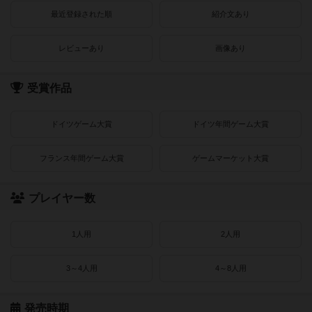
最近登録された順
紹介文あり
レビューあり
画像あり
受賞作品
ドイツゲーム大賞
ドイツ年間ゲーム大賞
フランス年間ゲーム大賞
ゲームマーケット大賞
プレイヤー数
1人用
2人用
3～4人用
4～8人用
発売時期