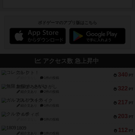
ボドゲーマのアプリ版はこちら
アクセス数 急上昇中
コレクト！
340
PT
紹介文なし
1件の投稿
無限まちがいさがし
322
PT
紹介文あり
2件の投稿
ガルフストライク
217
PT
紹介文あり
1件の投稿
クルティボ
203
PT
紹介文なし
1件の投稿
1809
112
PT
紹介文あり
1件の投稿