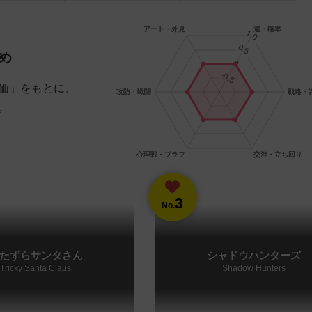
め
価」をもとに、
。
3
No.
たずらサンタさん
シャドウハンターズ
Tricky Santa Claus
Shadow Hunters