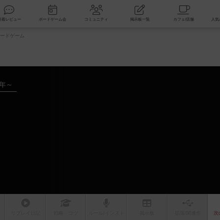
索
新着レビュー
ボードゲーム会
コミュニティ
掲示板一覧
ードゲーム
8年～
ム
リプレイ
日記
戦略
・コツ
ルール
/インスト
掲示板
拡張/関連
作
次