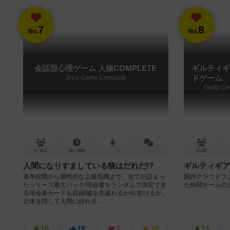
7
8
No.
No.
会話型心理ゲーム 人狼COMPLETE
ギルティギ
Jinro Game Complete
ドゲーム
Guilty G
4～25人
10～90分
－
2人用
人間になりすましている狼はだれだ!?
ギルティギア
基本役職から個性的な上級役職まで、全てが詰まっ
国内クラウドファ
たシリーズ最大パック!司会者をランダムで決定でき
た格闘ゲームの
る司会者カードも収録!噓を見破れるかvs.欺けるか。
正体を隠して人間に紛れる...
10
15
7
37
13