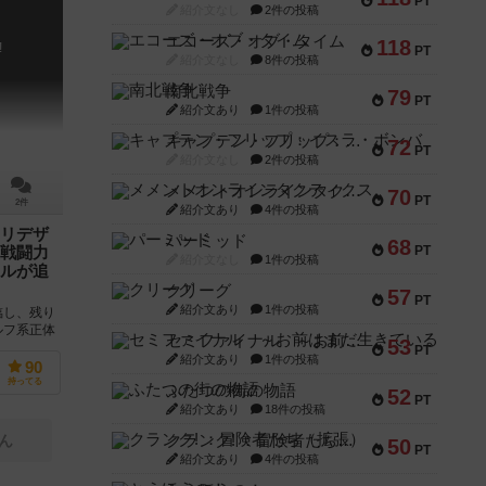
PT
紹介文なし
2件の投稿
エコーズ・オブ・タイム
118
!
PT
紹介文なし
8件の投稿
南北戦争
79
PT
紹介文あり
1件の投稿
キャプテン・フリップ：イスラ・ボンバ
72
PT
紹介文なし
2件の投稿
メメントオンラインタクティクス
70
PT
2件
紹介文あり
4件の投稿
リデザ
パーミッド
68
PT
戦闘力
紹介文なし
1件の投稿
ルが追
クリーグ
57
PT
紹介文あり
1件の投稿
臨し、残り
ルフ系正体
セミファイナル ～お前はまだ生きている～
53
新版として
PT
紹介文あり
1件の投稿
90
持ってる
ふたつの街の物語
52
PT
紹介文あり
18件の投稿
クランク! ：冒険者たち（拡張）
ん
50
PT
紹介文あり
4件の投稿