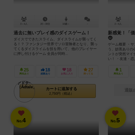
3～4人
20～30分
10歳～
－
2～6人
過去に無いプレイ感のダイスゲーム！
新感覚！「価
🤶
ダイスでできたスライム、ダイスライムが襲ってく
る！？ ファンタジー世界でソロ冒険者となり、襲っ
ゲーム概要 ・
てくるダイスライムを技を用いて、他のプレイヤー
う、妨害ありの
に押し付けるゲーム 全員が同時...
ントが突然マイ
い！ ・友達・恋人
25
18
18
27
1
興味あり
経験あり
お気に入り
持ってる
興味あり
カートに追加する
通販
2,750円（税込）
4
5
No.
No.