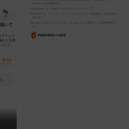
Apple Inc.の商標です。
※App Store は、Apple Inc.のサービスマークです。
※Android は、グーグル インコーポレイテッドの商標または登録商
4件
標です。
※Google Play とそのロゴは、Google Inc.の商標または登録商標で
抜いて
す。
のブラッド
極めた古都
っていた。
50
持ってる
ん