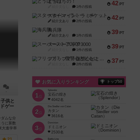
とうほうの！
42
PT
紹介文なし
1件の投稿
スターマイン・ラミー ポケット
42
PT
紹介文あり
2件の投稿
海兵隊
39
PT
紹介文あり
1件の投稿
スーパーストア3000
39
PT
紹介文なし
1件の投稿
フリップ７：復讐心とともに
37
PT
紹介文なし
2件の投稿
お気に入りランキング
トップ50
Splendor
－
1
宝石の煌き
位
4042名
／子供と
ドゲー
Die Siedler von Catan
2
カタン
位
3616名
ンダムな分
ように算数
Dominion
3
ドミニオン
東大進学率
位
2530名
21
Battle Line