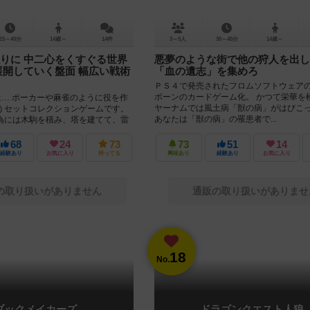
15～40分
14歳～
14件
3～5人
30～45分
14歳～
りに 中二心をくすぐる世界
悪夢のような街で他の狩人を出し
展開していく盤面 幅広い戦術
「血の遺志」を集めろ
ＰＳ４で発売されたフロムソフトウェア
ボーンのカードゲーム化。 かつて栄華を
は… ポーカーや麻雀のように役を作
ヤーナムでは風土病「獣の病」がはびこ
うセットコレクションゲームです。
あなたは「獣の病」の罹患者で...
為には木駒を積み、塔を建てて、雷
ればいけま...
68
24
73
73
51
14
経験あり
お気に入り
持ってる
興味あり
経験あり
お気に入り
の取り扱いがありません
通販の取り扱いがありませ
18
No.
ブックメイカーズ
ドラゴンクエスト人狼