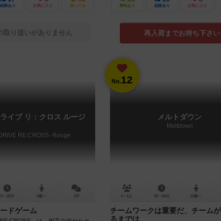
経験あり
お気に入り
持ってる
興味あり
経験あり
お気に入り
の取り扱いがありません
再入荷までお待ち下さい
12
No.
ライブ リ：クロス ルージ
メルトダウン
Meltdown
DRIVE RE:CROSS -Rouge
5～20分
8歳～
1件
4～6人
30～60分
10歳～
ードゲーム
チームワークは重要だ、チームが
るまでは
VE RE:CROSS』は、相手の伏せたカ