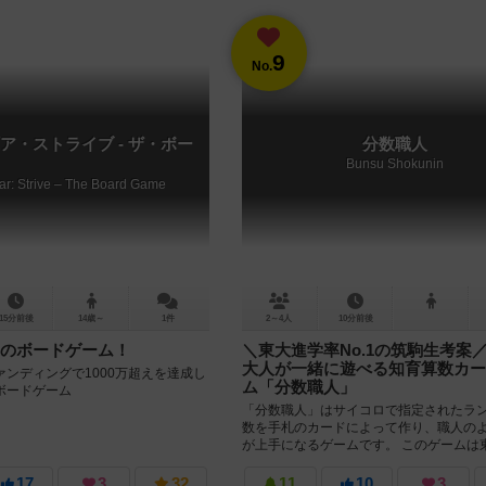
9
No.
ア・ストライブ - ザ・ボー
分数職人
Bunsu Shokunin
ear: Strive – The Board Game
15分前後
14歳～
1件
2～4人
10分前後
のボードゲーム！
＼東大進学率No.1の筑駒生考案
大人が一緒に遊べる知育算数カー
ンディングで1000万超えを達成し
ム「分数職人」
ボードゲーム
「分数職人」はサイコロで指定されたラ
数を手札のカードによって作り、職人の
が上手になるゲームです。 このゲームは
No.1を誇る進学校”筑波大学附...
17
3
32
11
10
3