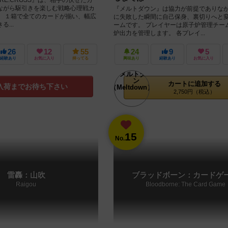
ながら駆引きを楽しむ戦略心理戦カ
『メルトダウン』は協力が前提でありな
。 １箱で全てのカードが揃い、幅広
に失敗した瞬間に自己保身、裏切りへと
...
ームです。 プレイヤーは原子炉管理チー
炉出力を管理します。 各プレイ...
26
12
55
24
9
5
経験あり
お気に入り
持ってる
興味あり
経験あり
お気に入り
カートに追加する
入荷までお待ち下さい
2,750円（税込）
15
No.
雷轟：山吹
ブラッドボーン：カードゲ
Raigou
Bloodborne: The Card Game