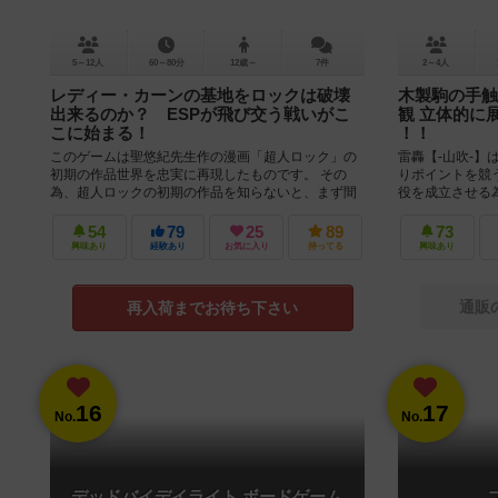
5～12人
60～80分
12歳～
7件
2～4人
レディー・カーンの基地をロックは破壊
木製駒の手触
出来るのか？ ESPが飛び交う戦いがこ
観 立体的に
こに始まる！
！！
このゲームは聖悠紀先生作の漫画「超人ロック」の
雷轟【-山吹-】
初期の作品世界を忠実に再現したものです。 その
りポイントを競
為、超人ロックの初期の作品を知らないと、まず間
役を成立させる
違いなく面白くないと思います。 ...
の術で解放しなけ
54
79
25
89
73
興味あり
経験あり
お気に入り
持ってる
興味あり
通販
再入荷までお待ち下さい
16
17
No.
No.
デッドバイデイライト ボードゲーム