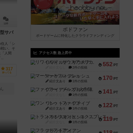
12件
ボドファン
型サバ
ボードゲームに特化したクラウドファンディング
の住人「シ
の戦い、そ
アクセス数 急上昇中
た「人間
..
リワイルド：サウスアメリカ
552
PT
紹介文なし
2件の投稿
317
持ってる
マーケットフレッシュ
170
PT
紹介文あり
1件の投稿
ん
ファイアー・ブルズ / 火牛陣
141
PT
紹介文なし
1件の投稿
ワン・トゥ・ファイブ
122
PT
紹介文あり
1件の投稿
トランスオリエント・エクスプレス
119
PT
紹介文なし
1件の投稿
フラットアイアン
118