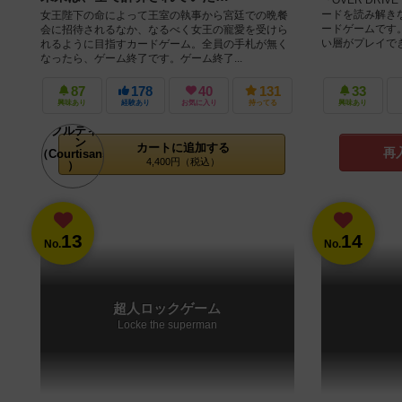
ードを読み解き
女王陛下の命によって王室の執事から宮廷での晩餐
ードゲームです
会に招待されるなか、なるべく女王の寵愛を受けら
い層がプレイできる
れるように目指すカードゲーム。全員の手札が無く
なったら、ゲーム終了です。ゲーム終了...
87
178
40
131
33
興味あり
経験あり
お気に入り
持ってる
興味あり
カートに追加する
再
4,400円（税込）
13
14
No.
No.
超人ロックゲーム
Locke the superman