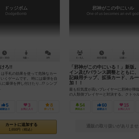
ドッジボム
邪神がこの中にいル
DodgeBomb
One of us becomes an evil god
10～30分
8歳～
3件
4～8人
40分前後
12歳～
けろ!!
「邪神がこの中にいる！」新版。
イン及びバランス調整とともに、
mb』は手札の効果を使って危険なカー
記録用チップ、拡張カード、ルー
ていくゲームです。 時には爆弾を自
加！！
に爆弾を押し付けたり...!? シンプ
.
最も狂気度が高いプレイヤーに邪神が降
の人類側プレイヤーと対決する。クトゥ
隠匿ゲーム「邪神がこの中にいる！」が
復活。 カードのリデザイン、ゲーム...
5
3
8
54
60
15
経験あり
お気に入り
持ってる
興味あり
経験あり
お気に入り
カートに追加する
通販の取り扱いがありませ
1,650円（税込）