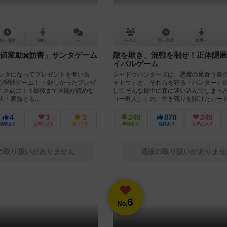
10～30分
6歳～
－
4～8人
30～60分
13歳～
値変動✖️妨害」サンタゲーム
敵を欺き、混戦を制せ！正体隠匿
イバルゲーム
サンタになってプレゼントを奪い合
シャドウハンターズは、悪魔の巣食う森
心理戦ゲーム！ ・欲しかったプレゼ
ャドウ」と、それらを狩る「ハンター」
ナス点に！？最後まで展開が読めな
してそんな最中に森に迷い込んでしまっ
・家族とも...
（一般人）」の、生き残りを賭けたカード.
4
3
3
249
878
249
経験あり
お気に入り
持ってる
興味あり
経験あり
お気に入り
の取り扱いがありません
通販の取り扱いがありませ
6
No.