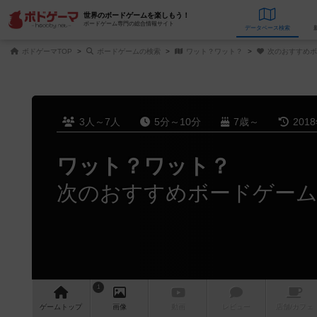
世界のボードゲームを楽しもう！
ボードゲーム専門の総合情報サイト
データベース
検
ボドゲーマTOP
ボードゲームの検索
ワット？ワット？
次のおすすめボ
3人～7人
5分～10分
7歳～
201
ワット？ワット？
次のおすすめボードゲー
1
ゲーム
トップ
画像
動画
レビュー
店舗/
カフェ