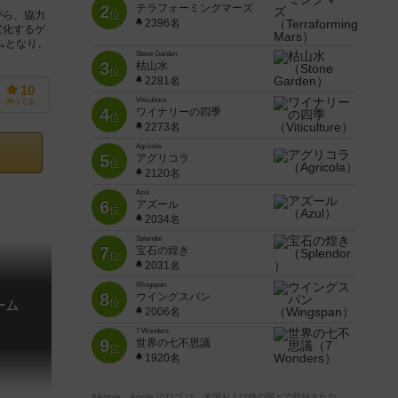
2
テラフォーミングマーズ
位
がら、協力
2396名
変化するゲ
ムとなり、
Stone Garden
3
枯山水
位
2281名
10
Viticulture
持ってる
4
ワイナリーの四季
位
2273名
Agricola
5
アグリコラ
位
2120名
Azul
6
アズール
位
2034名
Splendor
7
宝石の煌き
位
2031名
Wingspan
8
ウイングスパン
位
ーム
2006名
7 Wonders
9
世界の七不思議
位
1920名
※Apple、Apple のロゴ は、米国および他の国々で登録された