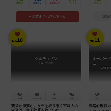
興味あり
経験あり
お気に入り
持ってる
興味あり
通販
再入荷までお待ち下さい
10
11
No.
No.
クルティザン
オーバード
Courtisans
ュ
OVER 
2～5人
20～30分
8歳～
5件
1～4人
繁栄か凋落か。女王を取り巻く宮廷人の
戦略心理戦カ
未来は、全て計算されていた…
『OVER DRI