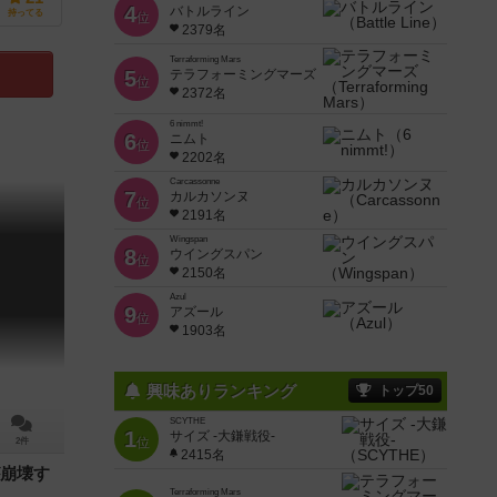
4
バトルライン
持ってる
位
2379名
Terraforming Mars
5
テラフォーミングマーズ
位
2372名
6 nimmt!
6
ニムト
位
2202名
Carcassonne
7
カルカソンヌ
位
2191名
Wingspan
8
ウイングスパン
位
2150名
Azul
9
アズール
位
1903名
興味ありランキング
トップ50
SCYTHE
1
サイズ -大鎌戦役-
位
2件
2415名
崩壊す
Terraforming Mars