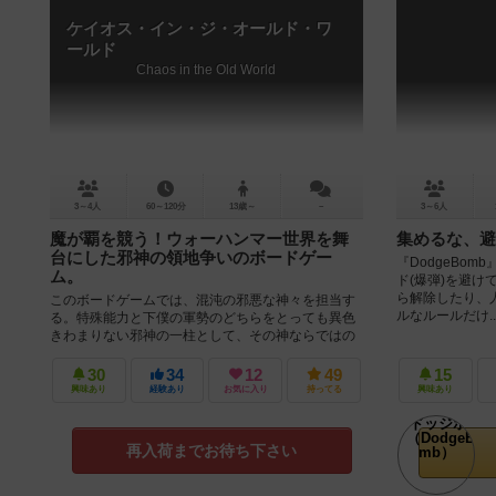
ケイオス・イン・ジ・オールド・ワ
ールド
Chaos in the Old World
3～4人
60～120分
13歳～
－
3～6人
魔が覇を競う！ウォーハンマー世界を舞
集めるな、避
台にした邪神の領地争いのボードゲー
『DodgeBo
ム。
ド(爆弾)を避け
ら解除したり、人
このボードゲームでは、混沌の邪悪な神々を担当す
ルなルールだけ..
る。特殊能力と下僕の軍勢のどちらをとっても異色
きわまりない邪神の一柱として、その神ならではの
邪悪さや戦力を駆使してオールドワール...
30
34
12
49
15
興味あり
経験あり
お気に入り
持ってる
興味あり
再入荷までお待ち下さい