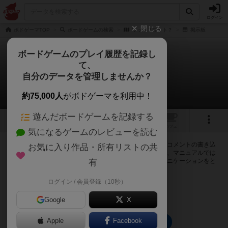
ログイン
閉じる
ボドゲーマTOP
ボードゲームの検索
ワット？ワット？
掲示板
ボードゲームのプレイ履歴を記録し
て、
ワット？ワット？
自分のデータを管理しませんか？
0件の掲示板
約75,000人
がボドゲーマを利用中！
遊んだボードゲームを記録する
1
トップ
画像
動画
レビュー
カフェ
気になるゲームのレビューを読む
ログインするとワット？ワット？に関する掲示板の作成やコメントの書き込
お気に入り作品・所有リストの共
みが出来るようになります。ルールの疑問やエラッタ情報、マニュアルでは
判断し辛い曖昧な表記等について会員同士で自由にコミュニケーションをと
有
ることが出来ます。
ログイン / 会員登録（10秒）
ログイン/無料会員登録
Google
X
Apple
Facebook
ワット？ワット？のトップに戻る