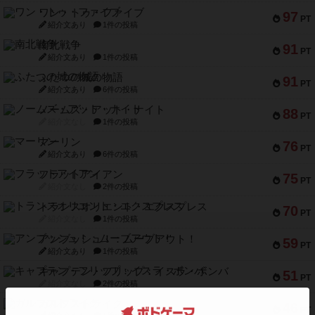
ワン・トゥ・ファイブ
97
PT
紹介文あり
1件の投稿
南北戦争
91
PT
紹介文あり
1件の投稿
ふたつの城の物語
91
PT
紹介文あり
6件の投稿
ノームズ・アット・ナイト
88
PT
紹介文なし
1件の投稿
マーリン
76
PT
紹介文あり
6件の投稿
フラットアイアン
75
PT
紹介文なし
2件の投稿
トランスオリエント・エクスプレス
70
PT
紹介文なし
1件の投稿
アンブッシュ！：ムーブアウト！
59
PT
紹介文あり
1件の投稿
キャプテン・フリップ：イスラ・ボンバ
51
PT
紹介文なし
2件の投稿
ガルフストライク
46
PT