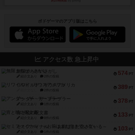
約20時間前
by jurong
ボドゲーマのアプリ版はこちら
アクセス数 急上昇中
無限まちがいさがし
574
PT
紹介文あり
2件の投稿
リワイルド：サウスアメリカ
389
PT
紹介文なし
2件の投稿
アンダー・ザ・テーブラー
378
PT
紹介文あり
1件の投稿
宵と暁の呪文書
133
PT
紹介文あり
8件の投稿
セミファイナル ～お前はまだ生きている～
103
PT
紹介文あり
1件の投稿