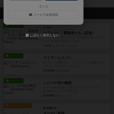
または
会員の新しい投稿
メールで会員登録
レビュー
充実
クランク! ：冒険者たち（拡張）
しばらく表示しない
クランク！のプレイヤーごとに能力の違うキャラ
クターを使用できるようにな...
30分前
by ぽっぽーくるっぽー
レビュー
ワイアームスパン
初プレイの感想です。ウイングスパン履修済のコ
メントとなります。ウイング...
約1時間前
by daisdice
レビュー
ふたつの街の物語
タイルを4×4で並べて街づくりします。ただし、
街は各プレイヤーの間にあ...
約5時間前
by ジェイとと
ルール/インスト
画像付き
ざりかに将棋