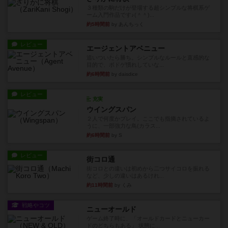
３種類の駒だけが登場する超シンプルな将棋系ゲ
ーム入門作品です♪(＾＾)...
約5時間前
by あんちっく
レビュー
エージェントアベニュー
追いついたら勝ち。シンプルなルールと直感的な
目的で、ボドゲ慣れしていな...
約6時間前
by daisdice
レビュー
充実
ウイングスパン
２人で何度かプレイ。ここでも指摘されているよ
うに、一部強力な鳥(カラス...
約6時間前
by S
レビュー
街コロ通
街コロとの違いは初めから二つサイコロを振れる
など、少しの違いはあるけれ...
約11時間前
by くみ
戦略やコツ
ニューオールド
ゲーム終了時に、「オールドカードとニューカー
ドのどちらもある」 状態に...