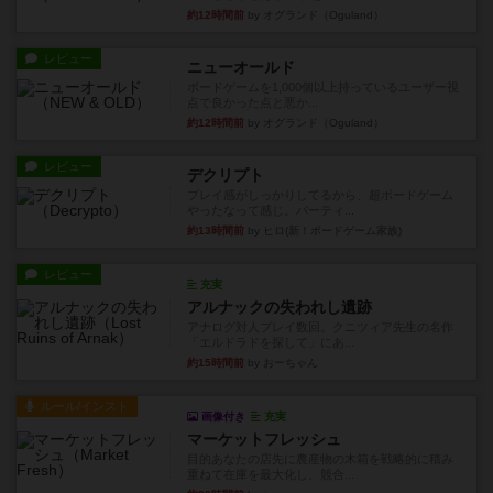
約12時間前
by オグランド（Oguland）
レビュー
ニューオールド
ボードゲームを1,000個以上持っているユーザー視
点で良かった点と悪か...
約12時間前
by オグランド（Oguland）
レビュー
デクリプト
プレイ感がしっかりしてるから、超ボードゲーム
やったなって感じ。パーティ...
約13時間前
by ヒロ(新！ボードゲーム家族)
レビュー
充実
アルナックの失われし遺跡
アナログ対人プレイ数回。クニツィア先生の名作
「エルドラドを探して」にあ...
約15時間前
by おーちゃん
ルール/インスト
画像付き
充実
マーケットフレッシュ
目的あなたの店先に農産物の木箱を戦略的に積み
重ねて在庫を最大化し、競合...