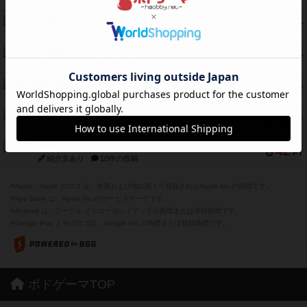
紹介文あり
1件の投稿
エコーズ・オブ・タイム
45
PT
紹介文なし
8件の投稿
スカルキング
45
PT
紹介文あり
12件の投稿
海兵隊
45
PT
紹介文あり
1件の投稿
Bitter End ブタペスト救出作戦
45
PT
紹介文なし
1件の投稿
ドコジャン
42
PT
紹介文あり
10件の投稿
※Apple、Apple のロゴ は、米国および他の国々で登録されたApple Inc.の商標です。
※App Store は、Apple Inc.のサービスマークです。
※Android は、グーグル インコーポレイテッドの商標または登録商標です。
※Google Play とそのロゴは、Google Inc.の商標または登録商標です。
ボドゲーマTOP