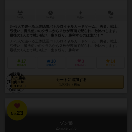
3～5人
5～10分
10歳～
2件
3〜5人で遊べる正体隠匿バトルロイヤルカードゲーム。 勇者、戦士、
弓使い、魔法使いのクラスから２枚が裏面で配られ、数比べします。
最後の1人まで戦い続け、生き残り、勝利するのは誰だ！？
3〜5人で遊べる正体隠匿バトルロイヤルカードゲーム。 勇者、戦士、
弓使い、魔法使いのクラスから２枚が裏面で配られ、数比べします。
最後の1人まで戦い続け、生き残り、勝利す...
17
10
3
14
興味あり
経験あり
お気に入り
持ってる
カートに追加する
1,000円（税込）
23
No.
ゾン狼
Zombie Jinro