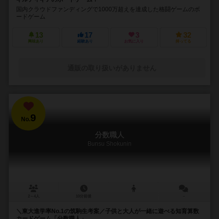
国内クラウドファンディングで1000万超えを達成した格闘ゲームのボ
ードゲーム
13
17
3
32
興味あり
経験あり
お気に入り
持ってる
通販の取り扱いがありません
9
No.
分数職人
Bunsu Shokunin
2～4人
10分前後
－
＼東大進学率No.1の筑駒生考案／子供と大人が一緒に遊べる知育算数
カードゲーム「分数職人」