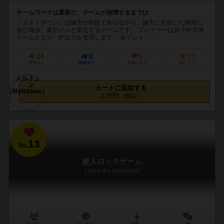
チームワークは重要だ、チームが崩壊するまでは
『メルトダウン』は協力が前提でありながら、協力に失敗した瞬間に
自己保身、裏切りへと変化するゲームです。 プレイヤーは原子炉管理
チームとなり、炉出力を管理します。 各プレイ...
24
9
5
10
興味あり
経験あり
お気に入り
持ってる
カートに追加する
2,750円（税込）
13
No.
超人ロックゲーム
Locke the superman