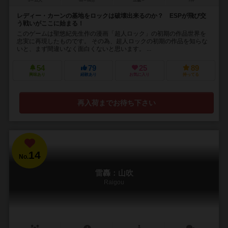
5～12人
60～80分
12歳～
7件
レディー・カーンの基地をロックは破壊出来るのか？ ESPが飛び交
う戦いがここに始まる！
このゲームは聖悠紀先生作の漫画「超人ロック」の初期の作品世界を
忠実に再現したものです。 その為、超人ロックの初期の作品を知らな
いと、まず間違いなく面白くないと思います。 ...
54
79
25
89
興味あり
経験あり
お気に入り
持ってる
再入荷までお待ち下さい
14
No.
雷轟：山吹
Raigou