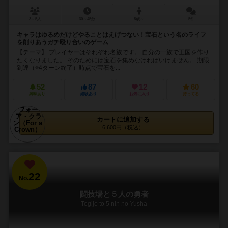
3～5人
30～45分
8歳～
5件
キャラはゆるめだけどやることはえげつない！宝石という名のライフ
を削りあうガチ殴り合いのゲーム
【テーマ】 プレイヤーはそれぞれ名族です。 自分の一族で王国を作り
たくなりました。 そのためには宝石を集めなければいけません。 期限
到達（※4ターン終了）時点で宝石を...
52
87
12
60
興味あり
経験あり
お気に入り
持ってる
カートに追加する
6,600円（税込）
22
No.
闘技場と５人の勇者
Togijo to 5 nin no Yusha