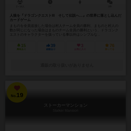
2～14人
－
2件
人狼を『ドラゴンクエストⅢ そして伝説へ…』の世界に落とし込んだ
カードゲーム
まものを全員追放した場合は村人チーム全員の勝利、まものと村人の
数が同じになった場合はまものチーム全員の勝利という、ドラゴンク
エストのキャラクターを扱っている事以外はシンプルな...
15
39
3
76
興味あり
経験あり
お気に入り
持ってる
通販の取り扱いがありません
19
No.
ストーカーマンション
Stalker Mansion