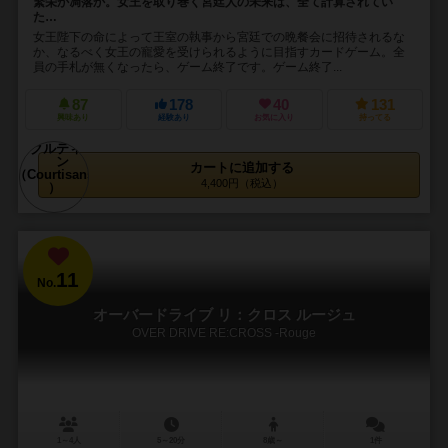
繁栄か凋落か。女王を取り巻く宮廷人の未来は、全て計算されてい
た…
女王陛下の命によって王室の執事から宮廷での晩餐会に招待されるな
か、なるべく女王の寵愛を受けられるように目指すカードゲーム。全
員の手札が無くなったら、ゲーム終了です。ゲーム終了...
87
178
40
131
興味あり
経験あり
お気に入り
持ってる
カートに追加する
4,400円（税込）
11
No.
オーバードライブ リ：クロス ルージュ
OVER DRIVE RE:CROSS -Rouge
1～4人
5～20分
8歳～
1件