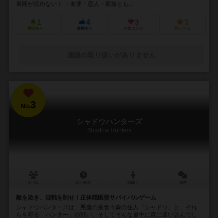
展開が読めない！ ・友達・恋人・家族とも...
1
4
3
3
興味あり
経験あり
お気に入り
持ってる
通販の取り扱いがありません
3
No.
シャドウハンターズ
Shadow Hunters
4～8人
30～60分
13歳～
12件
敵を欺き、混戦を制せ！正体隠匿型サバイバルゲーム
シャドウハンターズは、悪魔の巣食う森の住人「シャドウ」と、それ
らを狩る「ハンター」の戦い、そしてそんな最中に森に迷い込んでし