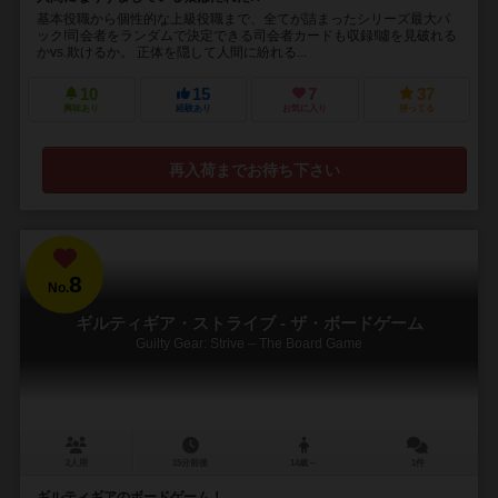
基本役職から個性的な上級役職まで、全てが詰まったシリーズ最大パ
ック!司会者をランダムで決定できる司会者カードも収録!噓を見破れる
かvs.欺けるか。 正体を隠して人間に紛れる...
10
15
7
37
興味あり
経験あり
お気に入り
持ってる
再入荷までお待ち下さい
8
No.
ギルティギア・ストライブ - ザ・ボードゲーム
Guilty Gear: Strive – The Board Game
2人用
15分前後
14歳～
1件
ギルティギアのボードゲーム！