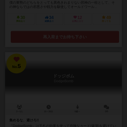
僕の軍勢のどちらをとっても異色きわまりない邪神の一柱として、そ
の神ならではの邪悪さや戦力を駆使してオールドワール...
30
34
12
49
興味あり
経験あり
お気に入り
持ってる
再入荷までお待ち下さい
5
No.
ドッジボム
DodgeBomb
3～6人
10～30分
8歳～
3件
集めるな、避けろ!!
『DodgeBomb』は手札の効果を使って危険なカード(爆弾)を避けてい