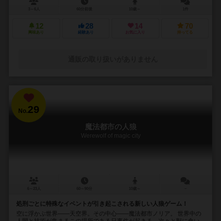
3～6人
60分前後
10歳～
1件
12
28
14
70
興味あり
経験あり
お気に入り
持ってる
通販の取り扱いがありません
29
No.
魔法都市の人狼
Werewolf of magic city
6～23人
60～90分
10歳～
－
処刑ごとに特殊なイベントが引き起こされる新しい人狼ゲーム！
空に浮かぶ世界――天空界。その中心――魔法都市ノリア。 世界中の
人間と技術が集まるこの場所である日事件が起きる。次々と獣に食い