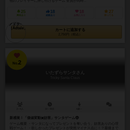
他のプレイヤーに押し付けるゲーム 全員が同時...
25
18
18
27
興味あり
経験あり
お気に入り
持ってる
カートに追加する
2,750円（税込）
2
No.
いたずらサンタさん
Tricky Santa Claus
2～6人
10～30分
6歳～
－
新感覚！「価値変動✖️妨害」サンタゲーム🤶
ゲーム概要 ・サンタになってプレゼントを奪い合う、妨害ありの心理
戦ゲーム！ ・欲しかったプレゼントが突然マイナス点に！？最後まで