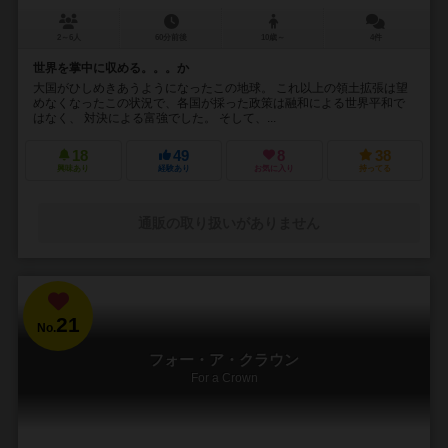
2～6人
60分前後
10歳～
4件
世界を掌中に収める。。。か
大国がひしめきあうようになったこの地球。 これ以上の領土拡張は望
めなくなったこの状況で、各国が採った政策は融和による世界平和で
はなく、 対決による富強でした。 そして、...
18
49
8
38
興味あり
経験あり
お気に入り
持ってる
通販の取り扱いがありません
21
No.
フォー・ア・クラウン
For a Crown