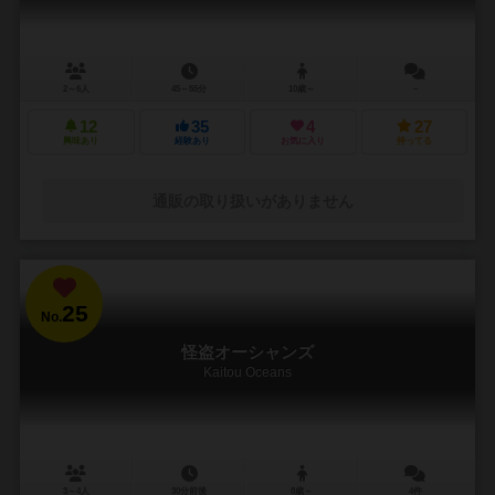
2～6人
45～55分
10歳～
－
12
35
4
27
興味あり
経験あり
お気に入り
持ってる
通販の取り扱いがありません
25
No.
怪盗オーシャンズ
Kaitou Oceans
3～4人
30分前後
8歳～
4件