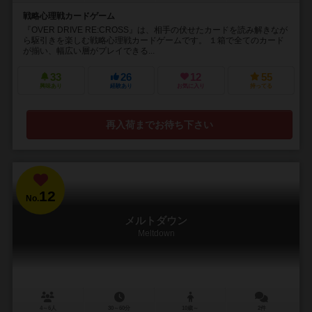
戦略心理戦カードゲーム
『OVER DRIVE RE:CROSS』は、相手の伏せたカードを読み解きなが
ら駆引きを楽しむ戦略心理戦カードゲームです。 １箱で全てのカード
が揃い、幅広い層がプレイできる...
33
26
12
55
興味あり
経験あり
お気に入り
持ってる
再入荷までお待ち下さい
12
No.
メルトダウン
Meltdown
4～6人
30～60分
10歳～
2件