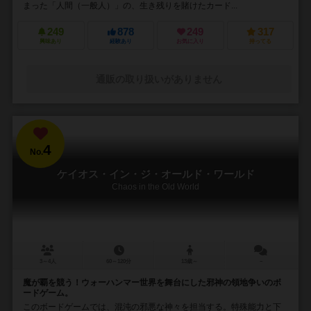
まった「人間（一般人）」の、生き残りを賭けたカード...
249
878
249
317
興味あり
経験あり
お気に入り
持ってる
通販の取り扱いがありません
4
No.
ケイオス・イン・ジ・オールド・ワールド
Chaos in the Old World
3～4人
60～120分
13歳～
－
魔が覇を競う！ウォーハンマー世界を舞台にした邪神の領地争いのボ
ードゲーム。
このボードゲームでは、混沌の邪悪な神々を担当する。特殊能力と下