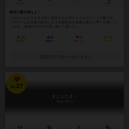
1～6人
－
3件
銀河に覇を唱えよ！
このゲームは１９８８年に発売された同タイトルのリメイク版です。
このゲームは未来の銀河における国同士の命運を賭けた争いを描いて
います。 各国はそれぞれ思い描いた道へと...
25
9
4
43
興味あり
経験あり
お気に入り
持ってる
通販の取り扱いがありません
27
No.
まじょたま！
Majo Tama