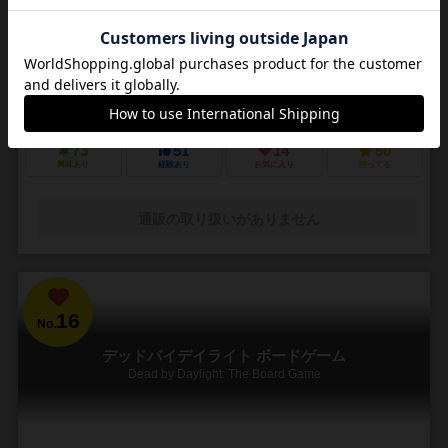
3～5人
30～45分
14歳～
4件
悪夢のような街で他の狩人を出し抜いて「血の遺志」を集めろ
ＰＳ４で発売されたフロムソフトウェアのブラッドボーンのカードゲ
ーム化。 かつて栄華を極めた古都ヤーナムでは風土病「獣の病」がは
びこっていた。あなたは「獣の病」の罹患者で...
73
51
14
50
興味あり
経験あり
お気に入り
持ってる
通販の取り扱いがありません
16
No.
デッドバイデイライト ボードゲーム
Dead by Daylight: The Board Game