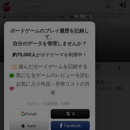
ログイン
閉じる
ボドゲーマTOP
ボードゲームの検索
ウノ
ウノ アルティメット
ボードゲームのプレイ履歴を記録し
て、
ウノ アルティメット
自分のデータを管理しませんか？
次のおすすめボードゲーム
約75,000人
がボドゲーマを利用中！
遊んだボードゲームを記録する
1
トップ
画像
動画
レビュー
カフェ
気になるゲームのレビューを読む
『ウノ アルティメット』が好きな方へのおすすめ
お気に入り作品・所有リストの共
このゲームのトップページで投票された「プレイ感の評価」をもとに、傾向
有
が近いボードゲームをランキング形式で紹介します。
※リストには一定の投票数がある作品のみを表示しています
ログイン / 会員登録（10秒）
Google
X
Apple
Facebook