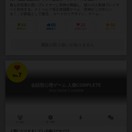
最も狂気度が高いプレイヤーに邪神が降臨し、残りの人類側プレイヤ
ーと対決する。クトゥルフ系正体隠匿ゲーム「邪神がこの中にい
る！」が新版として復活。 カードのリデザイン、ゲーム...
54
60
15
90
興味あり
経験あり
お気に入り
持ってる
通販の取り扱いがありません
7
No.
会話型心理ゲーム 人狼COMPLETE
Jinro Game Complete
4～25人
10～90分
－
人間になりすましている狼はだれだ!?