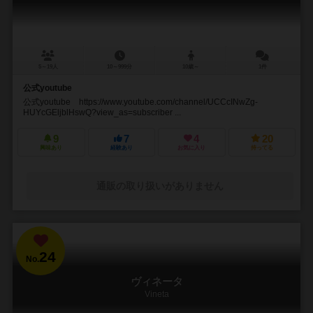
5～19人
10～999分
10歳～
1件
公式youtube
公式youtube https://www.youtube.com/channel/UCCcINwZg-
HUYcGEljblHswQ?view_as=subscriber ...
9
7
4
20
興味あり
経験あり
お気に入り
持ってる
通販の取り扱いがありません
24
No.
ヴィネータ
Vineta