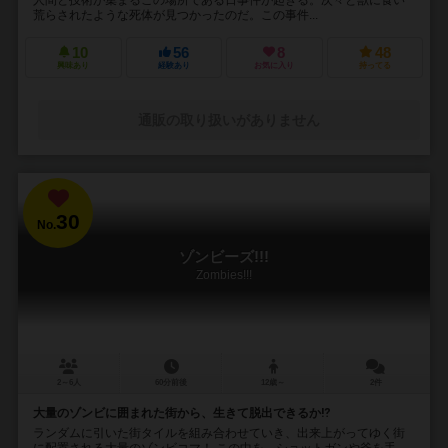
荒らされたような死体が見つかったのだ。この事件...
10
56
8
48
興味あり
経験あり
お気に入り
持ってる
通販の取り扱いがありません
30
No.
ゾンビーズ!!!
Zombies!!!
2～6人
60分前後
12歳～
2件
大量のゾンビに囲まれた街から、生きて脱出できるか⁉︎
ランダムに引いた街タイルを組み合わせていき、出来上がってゆく街
に配置される大量のゾンビコマ！ この中を、ショットガンや斧を手