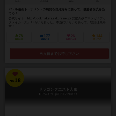
2～4人
45分前後
10歳～
4件
バトル漫画トーナメントの展開を自分好みに操って、優勝者を読み当
てる！
公式サイト http://bookmakers.sakura.ne.jp/ 架空の少年マンガ『ブッ
クメイカーズ』 いろいろあった。本当にいろいろあって、物語は最終
章！...
78
177
26
144
興味あり
経験あり
お気に入り
持ってる
再入荷までお待ち下さい
18
No.
ドラゴンクエスト人狼
DRAGON QUEST ZINROU