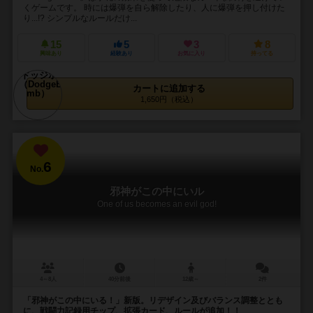
くゲームです。 時には爆弾を自ら解除したり、人に爆弾を押し付けた
り...!? シンプルなルールだけ...
15
5
3
8
興味あり
経験あり
お気に入り
持ってる
カートに追加する
1,650円（税込）
6
No.
邪神がこの中にいル
One of us becomes an evil god!
4～8人
40分前後
12歳～
2件
「邪神がこの中にいる！」新版。リデザイン及びバランス調整ととも
に、戦闘力記録用チップ、拡張カード、ルールが追加！！