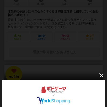
2～4人
15～40分
14歳～
14件
木製駒の手触りに 中二心をくすぐる世界観 立体的に展開していく盤面
幅広い戦術 ！！
雷轟【-山吹-】は… ポーカーや麻雀のように役を作りポイントを競う
セットコレクションゲームです。 役を成立させる為には木駒を積み、
塔を建てて、雷の術で解放しなければいけま...
73
68
24
73
興味あり
経験あり
お気に入り
持ってる
通販の取り扱いがありません
15
No.
ブラッドボーン：カードゲーム
Bloodborne: The Card Game