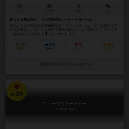
3～4人
15～30分
15歳～
10件
殺られる前に殺れ！！正体隠匿系カードバトルゲーム！
マンションが舞台の正体隠匿系カードバトルゲーム。 ゲーム自体はサ
クサク進行し、ライトな感覚で何度も遊ぶことが出来ます。 プレイヤ
ーは始めにランダムで【ストーカー】【ア...
164
290
51
241
興味あり
経験あり
お気に入り
持ってる
通販の取り扱いがありません
20
No.
ニュークリアーウォー
Nuclear War