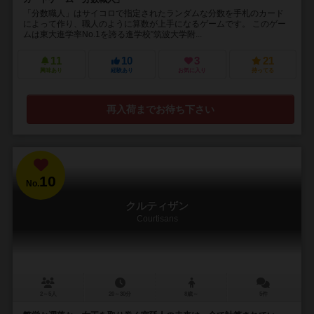
「分数職人」はサイコロで指定されたランダムな分数を手札のカード
によって作り、職人のように算数が上手になるゲームです。 このゲー
ムは東大進学率No.1を誇る進学校”筑波大学附...
11
10
3
21
興味あり
経験あり
お気に入り
持ってる
再入荷までお待ち下さい
10
No.
クルティザン
Courtisans
2～5人
20～30分
8歳～
5件