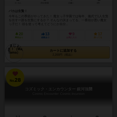
3～6人
30分前後
13歳～
3件
バカは生贄！
今年もこの季節がやってきた！ 魔女っ子学園では毎年、儀式で1人生贄
を出すー誰を生贄にするか？ そんなの決まってる、一番頭が悪い魔女
っ子だ！ 頭を使って考えてどうにか自分...
20
13
9
17
興味あり
経験あり
お気に入り
持ってる
カートに追加する
2,200円（税込）
28
No.
コズミック・エンカウンター 銀河強襲
Cosmic Encounter: Cosmic Incursion