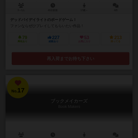
3～5人
45分前後
17歳～
6件
デッドバイデイライトのボードゲーム！
ファンならぜひプレイしてもらいたい作品！
79
227
53
213
興味あり
経験あり
お気に入り
持ってる
再入荷までお待ち下さい
17
No.
ブックメイカーズ
Book Makers