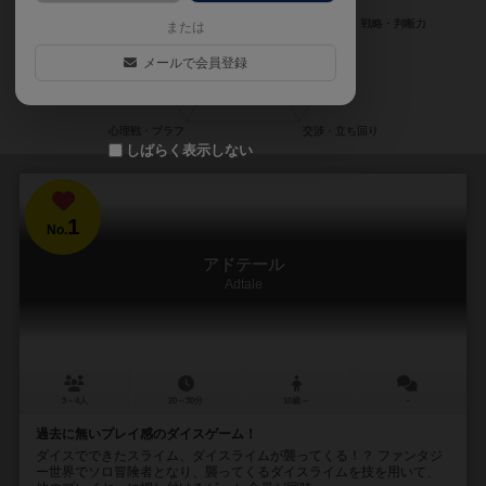
または
メールで会員登録
しばらく表示しない
1
No.
アドテール
Adtale
3～4人
20～30分
10歳～
－
過去に無いプレイ感のダイスゲーム！
ダイスでできたスライム、ダイスライムが襲ってくる！？ ファンタジ
ー世界でソロ冒険者となり、襲ってくるダイスライムを技を用いて、