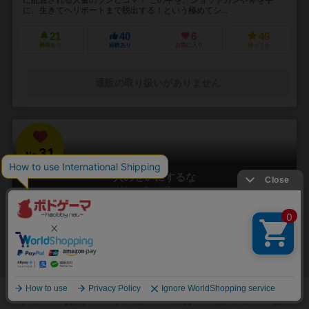
に、生きてヘリポートまで脱出する！という極めてシ...
21
40
6
49
興味あり
経験あり
お気に入り
持ってる
通販の取り扱いがありません
31
No.
人のせいにするな
Hitono Seini Suruna
3～5人
20分前後
5歳～
2件
責任をなすりつけろ！
「お前がやったんだろ！！」 やった覚えのないミスや罪を押し付けら