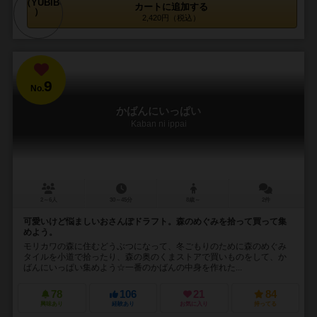
カートに追加する
2,420円（税込）
9
No.
かばんにいっぱい
Kaban ni ippai
2～6人
30～45分
8歳～
2件
可愛いけど悩ましいおさんぽドラフト。森のめぐみを拾って買って集
めよう。
モリカワの森に住むどうぶつになって、冬ごもりのために森のめぐみ
タイルを小道で拾ったり、森の奥のくまストアで買いものをして、か
ばんにいっぱい集めよう☆一番のかばんの中身を作れた...
78
106
21
84
興味あり
経験あり
お気に入り
持ってる