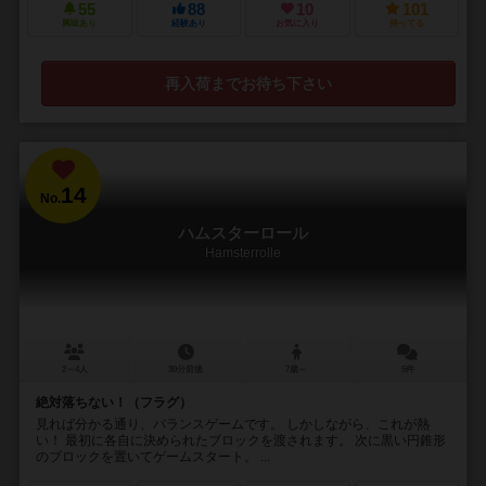
55
88
10
101
興味あり
経験あり
お気に入り
持ってる
再入荷までお待ち下さい
14
No.
ハムスターロール
Hamsterrolle
2～4人
30分前後
7歳～
5件
絶対落ちない！（フラグ）
見れば分かる通り、バランスゲームです。 しかしながら、これが熱
い！ 最初に各自に決められたブロックを渡されます。 次に黒い円錐形
のブロックを置いてゲームスタート。 ...