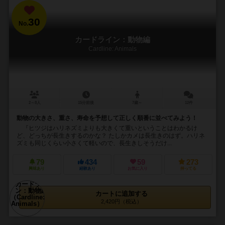
30
No.
カードライン：動物編
Cardline: Animals
2～8人
15分前後
7歳～
12件
動物の大きさ、重さ、寿命を予想して正しく順番に並べてみよう！
『ヒツジはハリネズミよりも大きくて重いということはわかるけ
ど、どっちが長生きするのかな？ たしかカメは長生きのはず。ハリネ
ズミも同じくらい小さくて軽いので、長生きしそうだけ...
79
434
59
273
興味あり
経験あり
お気に入り
持ってる
カートに追加する
2,420円（税込）