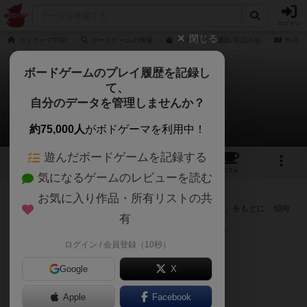
ログイン
閉じる
ボドゲーマTOP
ボードゲームの検索
トマトマトの通販/商品詳細
作品デ
ボードゲームのプレイ履歴を記録し
て、
トマトマト
自分のデータを管理しませんか？
次のおすすめボードゲーム
約75,000人
がボドゲーマを利用中！
遊んだボードゲームを記録する
6
4
27
254
トップ
画像
動画
レビュー
カフェ
気になるゲームのレビューを読む
『トマトマト』が好きな方へのおすすめ
お気に入り作品・所有リストの共
このゲームのトップページで投票された「プレイ感の評価」をもとに、傾向
有
が近いボードゲームをランキング形式で紹介します。
※リストには一定の投票数がある作品のみを表示しています
ログイン / 会員登録（10秒）
Google
X
Apple
Facebook