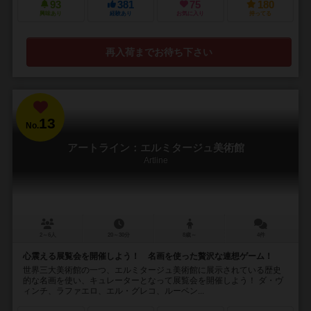
93
381
75
180
興味あり
経験あり
お気に入り
持ってる
再入荷までお待ち下さい
13
No.
アートライン：エルミタージュ美術館
Artline
2～6人
20～30分
8歳～
4件
心震える展覧会を開催しよう！ 名画を使った贅沢な連想ゲーム！
世界三大美術館の一つ、エルミタージュ美術館に展示されている歴史
的な名画を使い、キュレーターとなって展覧会を開催しよう！ ダ・ヴ
ィンチ、ラファエロ、エル・グレコ、ルーベン...