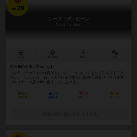
28
No.
シーズ・ザ・ビーン
Seize the Bean
2～4人
45～90分
10歳～
3件
街一番の人気カフェになれ！
ベルリンのカフェの経営者となって「いいね！」をたくさん得てくだ
さい。 「いいね！」は、4人プレイの場合は市中に50あり、それを各
プレイヤーの店で奪い合うことになります。...
52
72
23
29
興味あり
経験あり
お気に入り
持ってる
通販の取り扱いがありません