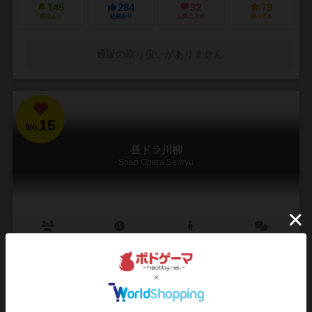
145
284
32
79
興味あり
経験あり
お気に入り
持ってる
通販の取り扱いがありません
15
No.
昼ドラ川柳
Soap Opera Senryu
3～6人
5～20分
12歳～
5件
～愛憎渦巻く“昼ドラ”の世界を、川柳にして遊びませんか？～
愛憎渦巻く“昼ドラ”の世界を、川柳にして遊びませんか？ ルールは簡
単♪ 手持ちの句カードを組み合わせて、もっとも”昼ドラ”っぽい川柳を
作った人が勝ち！ 川柳のシチュエー...