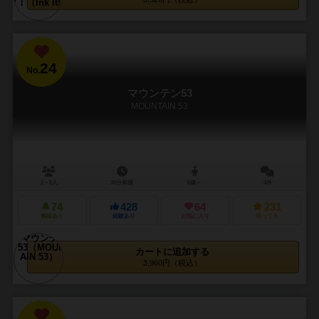
24
No.
マウンテン53
MOUNTAIN 53
2～5人
30分前後
6歳～
4件
74
428
64
231
興味あり
経験あり
お気に入り
持ってる
カートに追加する
3,960円（税込）