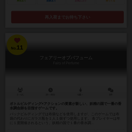
興味あり
経験あり
お気に入り
持ってる
再入荷までお待ち下さい
11
No.
フェアリーオブパフューム
Fairy of Perfume
2～4人
20～40分
6歳～
5件
ボトルピルディング×アクションの要素が新しい、妖精の国で一番の香
水調合師を目指すゲームです。
パックビルディングでは布袋などを使用しますが、このゲームでは布
袋の代わりにガラス瓶を１人１個ずつ使用します。 各プレイヤーは年
に１度開催されるという、妖精の国で１番の香水調...