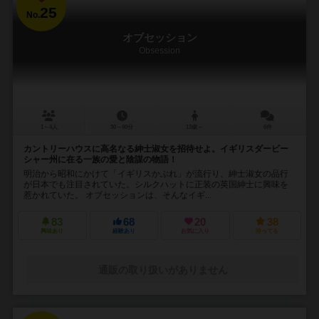
25
No.
オブセッション
Obsession
1～4人
30～90分
13歳～
6件
カントリーハウスに高名なる紳士淑女を招待せよ。イギリスダービー
シャー州に在る一族の愛と陰謀の物語！
明治から昭和にかけて「イギリスかぶれ」が流行り、紳士淑女の品行
が日本でも注目されていた。シルクハットに正装の英国紳士に興味を
惹かれていた。 オブセッションは、そんなイギ...
83
68
20
38
興味あり
経験あり
お気に入り
持ってる
通販の取り扱いがありません