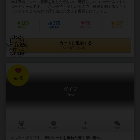
神経衰弱にレース要素を足した感じの、可愛らしいコンポーネントの
ボードゲームです。小さい子でも楽しめるので、神経衰弱するならト
ランプよりこちらの作品で遊ぶと大人も退屈しにくいと...
165
378
76
267
興味あり
経験あり
お気に入り
持ってる
カートに追加する
6,001円（税込）
4
No.
ダイブ
Dive
1～4人
20～30分
8歳～
15件
レッツ・ダイブ！ 透明シートを重ねた蒼く深い海へ。