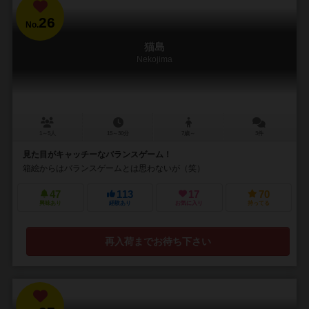
26
No.
猫島
Nekojima
1～5人
15～30分
7歳～
3件
見た目がキャッチーなバランスゲーム！
箱絵からはバランスゲームとは思わないが（笑）
47
113
17
70
興味あり
経験あり
お気に入り
持ってる
再入荷までお待ち下さい