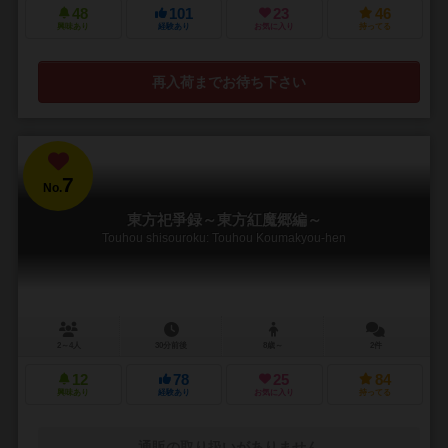
48
101
23
46
興味あり
経験あり
お気に入り
持ってる
再入荷までお待ち下さい
7
No.
東方祀爭録～東方紅魔郷編～
Touhou shisouroku: Touhou Koumakyou-hen
2～4人
30分前後
8歳～
2件
12
78
25
84
興味あり
経験あり
お気に入り
持ってる
通販の取り扱いがありません