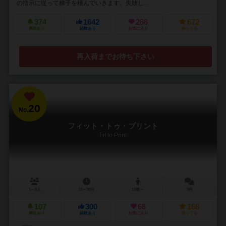
の指示に従って梯子を積んでいきます。失敗し...
374
1642
266
672
興味あり
経験あり
お気に入り
持ってる
再入荷までお待ち下さい
20
No.
フィット・トゥ・プリント
Fit to Print
1～6人
15～30分
10歳～
5件
107
300
68
168
興味あり
経験あり
お気に入り
持ってる