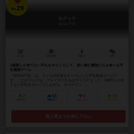
29
No.
モグッテ
MOGUTTE
2～4人
20分前後
8歳～
2件
3種類しか持てない手札をやりくりして、海に棲む獲物たちを食べる手
札構築ゲーム
『MOGUTTE』は、ラッコの生態をテーマにした手札構築ゲームで
す。 このゲームでは、プレイヤーたちはラッコとなって、3種類しか持
てない手札をやりくりしながら、カイやウニ、...
7
33
4
35
興味あり
経験あり
お気に入り
持ってる
再入荷までお待ち下さい