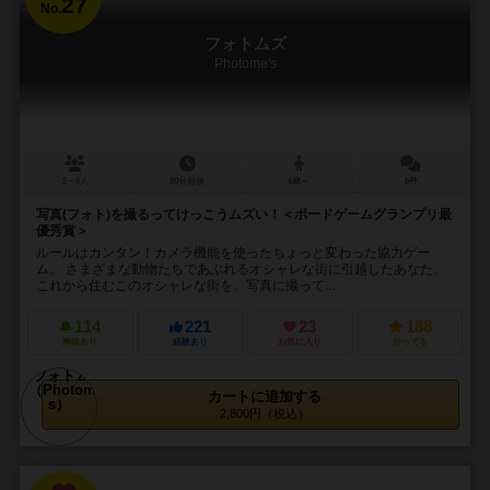
27
No.
フォトムズ
Photome's
2～6人
20分前後
6歳～
6件
写真(フォト)を撮るってけっこうムズい！＜ボードゲームグランプリ最
優秀賞＞
ルールはカンタン！カメラ機能を使ったちょっと変わった協力ゲー
ム。 さまざまな動物たちであぶれるオシャレな街に引越したあなた。
これから住むこのオシャレな街を、写真に撮って...
114
221
23
188
興味あり
経験あり
お気に入り
持ってる
カートに追加する
2,800円（税込）