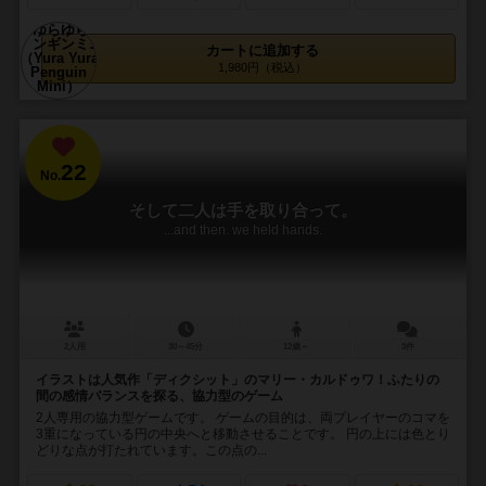
カートに追加する
1,980円（税込）
22
No.
そして二人は手を取り合って。
...and then. we held hands.
2人用
30～45分
12歳～
3件
イラストは人気作「ディクシット」のマリー・カルドゥワ！ふたりの
間の感情バランスを探る、協力型のゲーム
2人専用の協力型ゲームです。 ゲームの目的は、両プレイヤーのコマを
3重になっている円の中央へと移動させることです。 円の上には色とり
どりな点が打たれています。この点の...