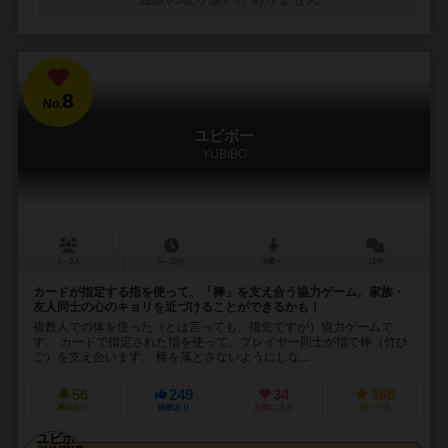
8
No.
ユビボー
YUBIBO
2～8人
5～10分
6歳～
12件
カードが指定する指を使って、「棒」を支え合う協力ゲーム。家族・
友人同士の心のキョリを近づけることができるかも！
複数人での体を使った（とは言っても、指先ですが）協力ゲームで
す。 カードで指定された指を使って、プレイヤー同士が指で棒（竹ひ
ご）を支え合います。 棒を落とさないようにしな...
56
249
34
168
興味あり
経験あり
お気に入り
持ってる