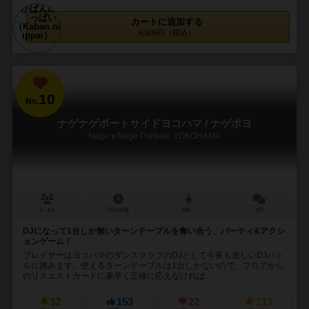
カートに追加する
6,600円（税込）
10
No.
ナゲナゲポートサイドヨコハマ / ナゲポヨ
Nage x Nage Portside YOKOHAMA
2～6人
15分前後
8歳～
2件
DJになって1台しか無いターンテーブルを奪い合う、パーティ&アクシ
ョンゲーム！
プレイヤーはヨコハマのダンスクラブのDJとして今夜も激しいDJバト
ルに挑みます。使えるターンテーブルは1台しかないので、フロアから
のリスエストカードに素早く正確に応えなければ...
32
153
22
113