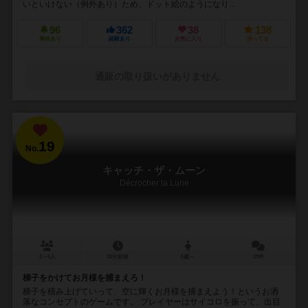
いといけない（例外あり）ため、ドット絵のようになり...
96
362
38
138
興味あり
経験あり
お気に入り
持ってる
通販の取り扱いがありません
19
No.
キャッチ・ザ・ムーン
Décrocher la Lune
2～6人
20分前後
6歳～
23件
梯子をかけてお月様を捕まえろ！
梯子を積み上げていって、空に輝くお月様を捕まえよう！というお洒
落なコンセプトのゲームです。 プレイヤーはサイコロを振って、出目