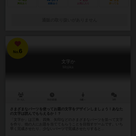
興味あり
経験あり
お気に入り
持ってる
通販の取り扱いがありません
6
No.
文字か
Mojika
3～4人
30分前後
6歳～
3件
さまざまなパーツを使ってお題の文字をデザインしましょう！あなた
の文字は読んでもらえるか！？
「文字か」は三角、四角、矢印などのさまざまなパーツを並べて文字
を作り、他の人にお題を当ててもらうことを目指すゲームです。いち
早く完成させたり、少ないパーツで完成させたりすると...