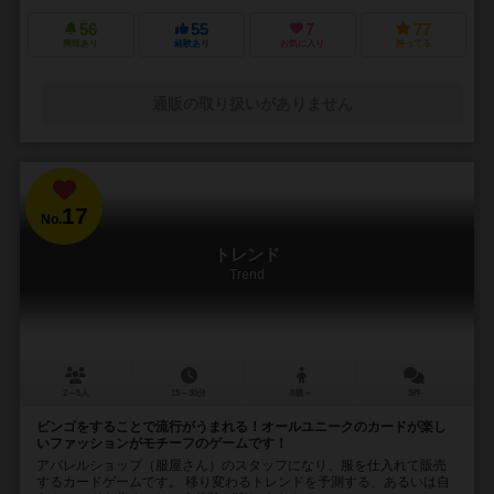
56
55
7
77
興味あり
経験あり
お気に入り
持ってる
通販の取り扱いがありません
17
No.
トレンド
Trend
2～5人
15～30分
8歳～
3件
ビンゴをすることで流行がうまれる！オールユニークのカードが楽し
いファッションがモチーフのゲームです！
アパレルショップ（服屋さん）のスタッフになり、服を仕入れて販売
するカードゲームです。 移り変わるトレンドを予測する、あるいは自