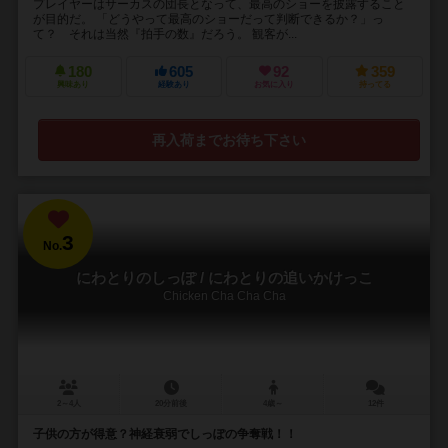
プレイヤーはサーカスの団長となって、最高のショーを披露すること
が目的だ。 「どうやって最高のショーだって判断できるか？」っ
て？ それは当然『拍手の数』だろう。 観客が...
180
605
92
359
興味あり
経験あり
お気に入り
持ってる
再入荷までお待ち下さい
3
No.
にわとりのしっぽ / にわとりの追いかけっこ
Chicken Cha Cha Cha
2～4人
20分前後
4歳～
12件
子供の方が得意？神経衰弱でしっぽの争奪戦！！