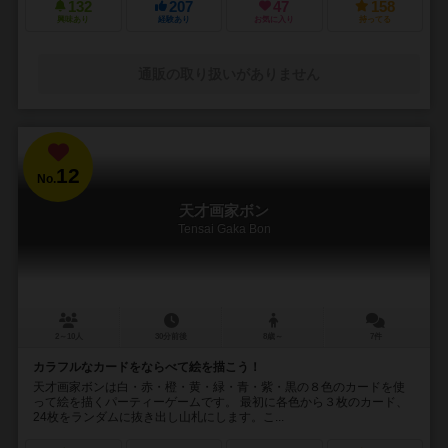
132
207
47
158
興味あり
経験あり
お気に入り
持ってる
通販の取り扱いがありません
12
No.
天才画家ボン
Tensai Gaka Bon
2～10人
30分前後
8歳～
7件
カラフルなカードをならべて絵を描こう！
天才画家ボンは白・赤・橙・黄・緑・青・紫・黒の８色のカードを使
って絵を描くパーティーゲームです。 最初に各色から３枚のカード、
24枚をランダムに抜き出し山札にします。こ...