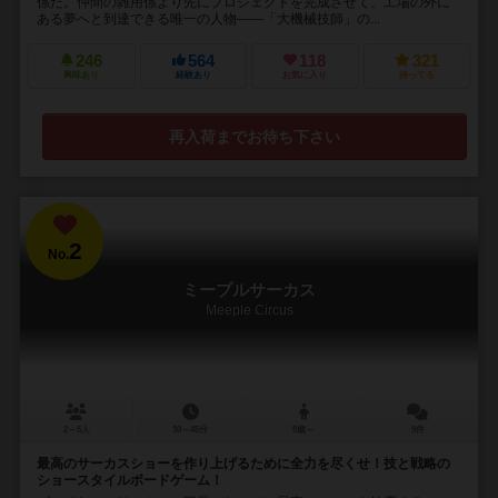
係だ。仲間の雑用係より先にプロジェクトを完成させて、工場の外に
ある夢へと到達できる唯一の人物――「大機械技師」の...
246
564
118
321
興味あり
経験あり
お気に入り
持ってる
再入荷までお待ち下さい
2
No.
ミープルサーカス
Meeple Circus
2～5人
30～45分
8歳～
9件
最高のサーカスショーを作り上げるために全力を尽くせ！技と戦略の
ショースタイルボードゲーム！