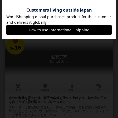
65
271
43
108
興味あり
経験あり
お気に入り
持ってる
通販の取り扱いがありません
16
No.
盆栽宇宙
Bonsai Uchu
2人用
30分前後
14歳～
3件
自分の盆栽を育てた後に相手の盆栽を仕立て上げよう。鉢の上の宇宙
を作り上げる育成型タイルプレースメント。
プレイヤーは盆栽職人となり、「鉢の上の宇宙」とも称される盆栽の
手入れをしていく2ラウンド制のゲームです。 第1ラウンド、プレイヤ
ーは手番ごとにタイルを取ってルールに沿っ...