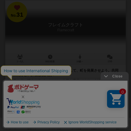
31
No.
フレイムクラフト
Flamecraft
1～5人
60分前後
14歳～
17件
働き者のドラゴンたちをみんなで配置して、町を発展させよう。共同
作業だけど、評価は個人別！
働き者の職人ドラゴンたちは、今日も商品づくりに大忙し。あなた
の目標は、ぴったりの働き場所を探したり、成果があがる環境を整え
たりすることで、ドラゴンたちのアウトプットを高める...
316
627
167
601
興味あり
経験あり
お気に入り
持ってる
カートに追加する
6,930円（税込）