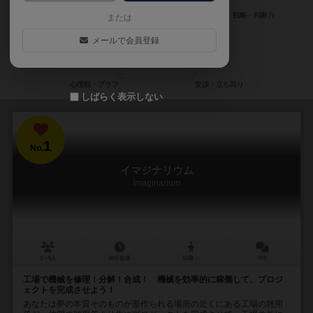
または
メールで会員登録
しばらく表示しない
1
No.
イマジナリウム
Imaginarium
2～5人
90分前後
14歳～
9件
工場で機械を修理！分解！合成！ 機械を効率的に稼働して、プロジ
ェクトを完成させよう！
あなたは夢の本質そのものが形作られる場所の近くにある工場の雑用