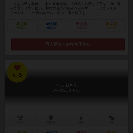
とある島を舞台に、村の長老が海に投げ込んだ聖なる石を、海に潜
って誰より早く拾い、村祭の儀式の勝者を目指す・・・と言うストー
リーです。 一定のルールに従って潜水深度を...
230
680
108
432
興味あり
経験あり
お気に入り
持ってる
再入荷までお待ち下さい
5
No.
イス山さん
WACKEL STUHL
1～4人
5分前後
6歳～
3件
43
377
28
91