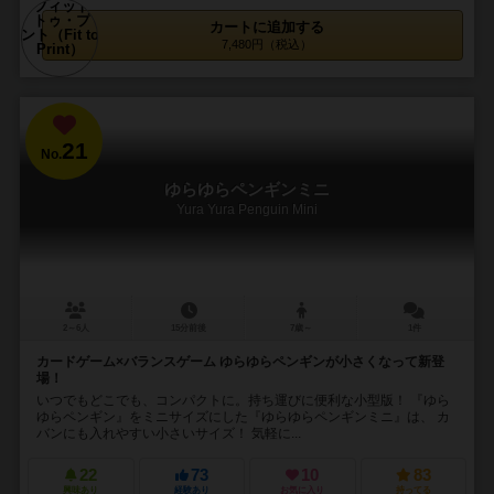
カートに追加する
7,480円（税込）
21
No.
ゆらゆらペンギンミニ
Yura Yura Penguin Mini
2～6人
15分前後
7歳～
1件
カードゲーム×バランスゲーム ゆらゆらペンギンが小さくなって新登
場！
いつでもどこでも、コンパクトに。持ち運びに便利な小型版！ 『ゆら
ゆらペンギン』をミニサイズにした『ゆらゆらペンギンミニ』は、 カ
バンにも入れやすい小さいサイズ！ 気軽に...
22
73
10
83
興味あり
経験あり
お気に入り
持ってる