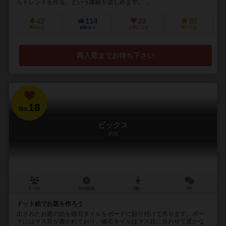
らトレンドを作る、という体験が楽しめます。 ...
42
114
20
87
興味あり
経験あり
お気に入り
持ってる
再入荷までお待ち下さい
18
No.
ピックス
PIX
4～9人
40分前後
8歳～
8件
ドット絵でお題を作ろう
出されたお題の絵を磁石タイルをボードに貼り付けて作ります。ボー
ドにはマス目が書かれており、磁石タイルはマス目に合わせて置かな