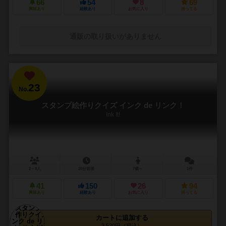
66
54
8
69
興味あり
経験あり
お気に入り
持ってる
通販の取り扱いがありません
23
No.
スタンプ絵作りクイズ インク de リンク！
Ink It!
2～8人
20分前後
7歳～
1件
41
150
26
94
興味あり
経験あり
お気に入り
持ってる
カートに追加する
3,520円（税込）