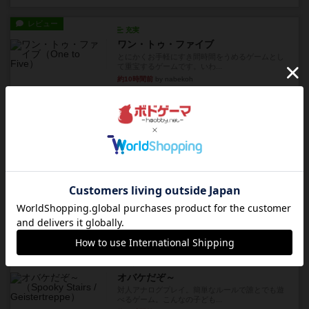
レビュー
充実
ワン・トゥ・ファイブ
とにかくお手軽にすき間時間をうめるゲームとし
て重宝するゲームです。いわ...
約10時間前
by nabekoh
レビュー
充実
エコーズ・オブ・タイム
カードゲームにファイナルファンタジーのアクテ
ィブタイムバトル（もしくは...
約13時間前
by ジェイとと
レビュー
シャット・ザ・ボックス
とてもシンプルなダイスゲーム。2つのダイスを振
って、出目の合計を自分の...
約14時間前
by OSAっち
レビュー
充実
オバケだぞ～
対人アナログプレイ。簡単なルールで誰とでも遊
べるゲーム。こんなの子ども...