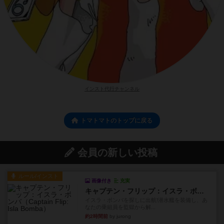
インスト代行チャンネル
トマトマトのトップに戻る
会員の新しい投稿
ルール/インスト
画像付き
充実
キャプテン・フリップ：イスラ・ボンバ
イスラ・ボンバを探しに出航!潜水艦を装備し、あ
なたの乗組員を監獄から解...
約2時間前
by jurong