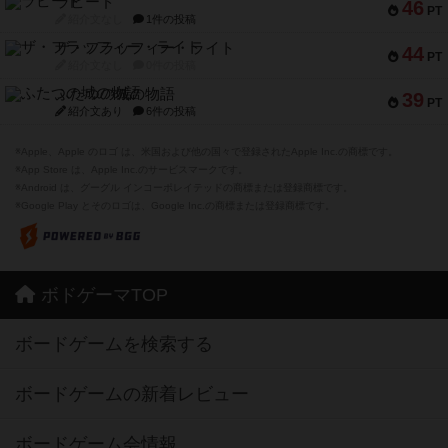
ラピード
46
PT
紹介文なし
1件の投稿
ザ・フラッフィー・ライト
44
PT
紹介文なし
0件の投稿
ふたつの城の物語
39
PT
紹介文あり
6件の投稿
※Apple、Apple のロゴ は、米国および他の国々で登録されたApple Inc.の商標です。
※App Store は、Apple Inc.のサービスマークです。
※Android は、グーグル インコーポレイテッドの商標または登録商標です。
※Google Play とそのロゴは、Google Inc.の商標または登録商標です。
ボドゲーマTOP
ボードゲームを検索する
ボードゲームの新着レビュー
ボードゲーム会情報