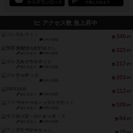
アクセス数 急上昇中
コレクト！
340
PT
紹介文なし
1件の投稿
無限まちがいさがし
322
PT
紹介文あり
2件の投稿
ガルフストライク
217
PT
紹介文あり
1件の投稿
クルティボ
203
PT
紹介文なし
1件の投稿
1809
112
PT
紹介文あり
1件の投稿
ファースト・イン・フライト
108
PT
紹介文あり
3件の投稿
モズビ－ズ・レイダ－ズ
94
PT
紹介文あり
1件の投稿
テンプテーション
79
PT