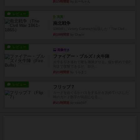
約15時間前
by おーちゃん
レビュー
充実
南北戦争
1983年にVictory Gamesが出版した『The Civil ...
約19時間前
by Chaco
レビュー
画像付き
ファイアー・ブルズ / 火牛陣
火牛を引き連れて敵を殲滅させる。縦か斜めで前2
列まで攻撃できるが、自分...
約21時間前
by うらまこ
レビュー
フリップ７
カードをめくるかパスをするかを決めてパスした
時のカード数字が得点になる...
約21時間前
by mob567