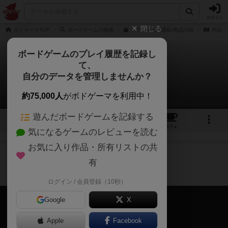
ログイン
閉じる
ボドゲーマTOP
ボードゲームの検索
トマトマトの通販/商品詳細
作品デ
ボードゲームのプレイ履歴を記録し
て、
トマトマト
自分のデータを管理しませんか？
4件の動画
約75,000人
がボドゲーマを利用中！
遊んだボードゲームを記録する
6
4
27
254
トップ
画像
動画
レビュー
カフェ
気になるゲームのレビューを読む
お気に入り作品・所有リストの共
作品紹介
ルール説明
約5年前
有
「1分でわかる」トマトマト
ログイン / 会員登録（10秒）
Google
X
Apple
Facebook