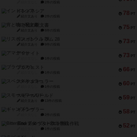
紹介文なし
2件の投稿
インドネシア
78
PT
紹介文あり
2件の投稿
宵と暁の呪文書
75
PT
紹介文あり
8件の投稿
リスボン・トラム 28
73
PT
紹介文あり
9件の投稿
アマナイト
73
PT
紹介文なし
1件の投稿
ブラヴェスト
66
PT
紹介文なし
1件の投稿
スペクタキュラー
60
PT
紹介文なし
1件の投稿
スモールワールド
59
PT
紹介文あり
13件の投稿
ギャンブラー
58
PT
紹介文なし
2件の投稿
Bitter End ブタペスト救出作戦
52
PT
紹介文なし
1件の投稿