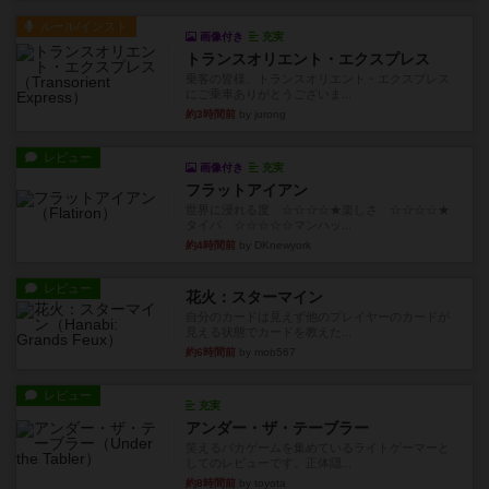
ルール/インスト
画像付き
充実
トランスオリエント・エクスプレス
乗客の皆様、トランスオリエント・エクスプレス
にご乗車ありがとうございま...
約3時間前
by jurong
レビュー
画像付き
充実
フラットアイアン
世界に浸れる度 ☆☆☆☆★楽しさ ☆☆☆☆★
タイパ ☆☆☆☆☆マンハッ...
約4時間前
by DKnewyork
レビュー
花火：スターマイン
自分のカードは見えず他のプレイヤーのカードが
見える状態でカードを教えた...
約6時間前
by mob567
レビュー
充実
アンダー・ザ・テーブラー
笑えるバカゲームを集めているライトゲーマーと
してのレビューです。正体隠...
約8時間前
by toyota